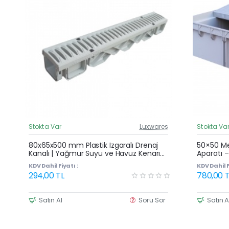
Stokta Var
Luxwares
Stokta Va
Güncel Fiyat
80x65x500 mm Plastik Izgaralı Drenaj
50×50 Me
Kanalı | Yağmur Suyu ve Havuz Kenarı
Aparatı –
Oluğu
Plastik K
KDV Dahil Fiyatı :
KDV Dahil F
294,00 TL
780,00 T
Satın Al
Soru Sor
Satın A