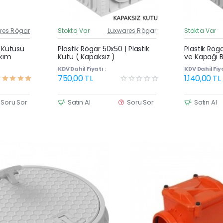
res Rögar
Stokta Var
Luxwares Rögar
Stokta Var
üncel Fiyat
Güncel Fiyat
Yeni Ürün
Yeni Ürün
| Kutusu
Plastik Rögar 50x50 | Plastik
Plastik Rög
akım
Kutu ( Kapaksız )
ve Kapağı B
KDV Dahil Fiyatı :
KDV Dahil Fiya
750,00 TL
1.140,00 TL
Soru Sor
Satın Al
Soru Sor
Satın Al