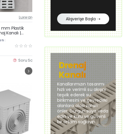
Luxwares
Stokta Var
Luxwares
St
Alışverişe Başla ➝
Güncel Fiyat
Güncel Fiyat
Yeni Ürün
Yeni Ürün
 mm Plastik
13×100 cm Plastik Izgara
13
naj Kanalı |
Mazgalı – Drenaj Kanalı Üstü
Iz
Çok Satan
yu ve Havuz
Dayanıklı Plastik Izgara Kapak
13
tı :
KDV Dahil Fiyatı :
KDV
ğu
Su
240,00 TL
58
Dr
Soru Sor
Satın Al
Soru Sor
Drenaj
Kanalı
Kanallarımızın tasarımı
hızlı ve verimli su akışını
teşvik ederek su
birikmesini ve çevredeki
alanlara olası zararı
önler. Durgun suya veda
edin ve kuru ve güvenli
bir ortam sağlayın.