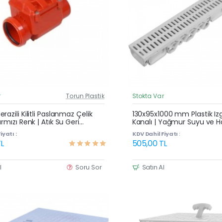
r
Torun Plastik
Stokta Var
Güncel Fiyat
razili Kilitli Paslanmaz Çelik
130x95x1000 mm Plastik Izg
ırmızı Renk | Atık Su Geri
Kanalı | Yağmur Suyu ve H
 Koku Önleyici Çekvalf
Oluğu
iyatı :
KDV Dahil Fiyatı :
L
505,00 TL
l
Soru Sor
Satın Al