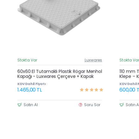
Stokta Var
Luxwares
Stokta Va
Güncel Fiyat
Yeni Ürün
60x60 El Tutamaklı Plastik Rögar Menhol
110 mm Te
Kapağı - Luxwares Çerçeve + Kapak
Klepe – K
Çok Satan
Tepme ve
KDV Dahil Fiyatı :
KDV Dahil F
1.465,00 TL
600,00 T
Satın Al
Soru Sor
Satın A