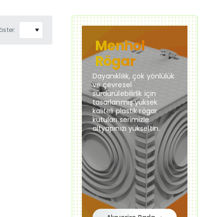
öster:
Menhol
Rögar
Dayanıklılık, çok yönlülük
ve çevresel
sürdürülebilirlik için
tasarlanmış yüksek
kaliteli plastik rögar
kutuları serimizle
altyapınızı yükseltin.