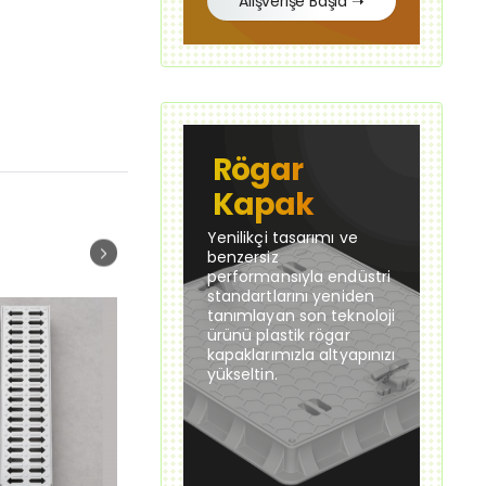
Alışverişe Başla ➝
Rögar
Kapak
Yenilikçi tasarımı ve
benzersiz
performansıyla endüstri
standartlarını yeniden
tanımlayan son teknoloji
ürünü plastik rögar
kapaklarımızla altyapınızı
yükseltin.