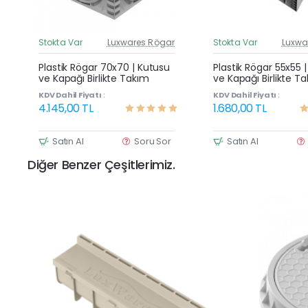
Stokta Var
Luxwares Rögar
Stokta Var
Luxwa
Güncel Fiyat
G
Yeni Ürün
Plastik Rögar 70x70 | Kutusu
Plastik Rögar 55x55 
ve Kapağı Birlikte Takım
ve Kapağı Birlikte T
KDV Dahil Fiyatı :
KDV Dahil Fiyatı :
4.145,00 TL
1.680,00 TL
Satın Al
Soru Sor
Satın Al
Diğer Benzer Çeşitlerimiz.