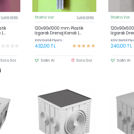
Luxwares
Stokta Var
Luxwares
Stokta Var
üncel Fiyat
Güncel Fiyat
Çok Satan
tik
120x90x1000 mm Plastik
120x90x500
 |
Izgaralı Drenaj Kanalı |
Izgaralı Dre
vuz
Yağmur Suyu ve Havuz
Yağmur Su
KDV Dahil Fiyatı :
KDV Dahil Fiya
Kenarı Oluğu
Kenarı Olu
432,00 TL
240,00 TL
Soru Sor
Satın Al
Soru Sor
Satın Al
i