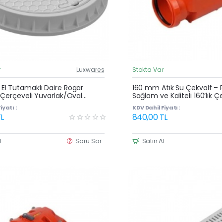
r
Luxwares
Stokta Var
Güncel Fiyat
Yeni Ürün
l Tutamaklı Daire Rögar
160 mm Atık Su Çekvalf – Pl
 Çerçeveli Yuvarlak/Oval
Sağlam ve Kaliteli 160’lık Ç
Menhol Kapak
iyatı :
KDV Dahil Fiyatı :
L
840,00 TL
l
Soru Sor
Satın Al