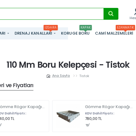
He
IZGARA
KAPAK
EZANMATIK
ARI
DRENAJ KANALLARI
KORUGE BORU
CAMI MALZEMELERI
110 Mm Boru Kelepçesi - Tistok
Tistok
home
i ve Fiyatları
Gömme Rögar Kapağı - Seramik - Fayans Ve Mermer Zeminlerde - Gizli Çerçeve Kapak 35 X 35 - ÇİFT KULPLU
Gömme Rögar Kapağı - Seramik - Fayans Ve Mermer Zeminlerde Gizli Çerçeve Kapak 55 x 55 - ÇİFT KULPLU
DV Dahil Fiyatı :
KDV Dahil Fiyatı :
40,00 TL
780,00 TL