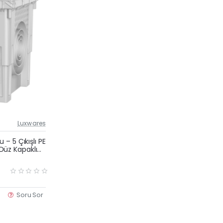
Luxwares
Güncel Fiyat
Yeni Ürün
– 5 Çıkışlı PE
u Düz Kapaklı
Soru Sor