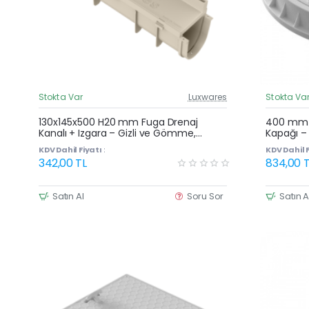
Stokta Var
Luxwares
Stokta Va
Güncel Fiyat
Yeni Ürün
130x145x500 H20 mm Fuga Drenaj
400 mm E
Kanalı + Izgara – Gizli ve Gömme,
Kapağı –
Yağmur Suyu ve Havuz Kenarı Oluğu
Plastik 
KDV Dahil Fiyatı :
KDV Dahil F
342,00 TL
834,00 T
Satın Al
Soru Sor
Satın A