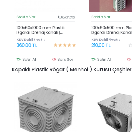
Stokta Var
Luxwares
Stokta Var
Güncel Fiyat
G
Çok Satan
100x60x1000 mm Plastik
100x60x500 mm Plas
Izgaralı Drenaj Kanalı |
Izgaralı Drenaj Kanalı
Yağmur Suyu ve Havuz
Yağmur Suyu ve Ha
KDV Dahil Fiyatı :
KDV Dahil Fiyatı :
Kenarı Oluğu
Kenarı Oluğu
360,00 TL
210,00 TL
Satın Al
Soru Sor
Satın Al
Kapaklı Plastik Rögar ( Menhol ) Kutusu Çeşitler