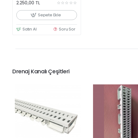
Koli
2.250,00 TL
Sepete Ekle
Satın Al
Soru Sor
Drenaj Kanalı Çeşitleri