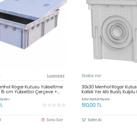
r
Luxwares
Stokta Var
Güncel Fiyat
Yeni Ürün
nhol Rögar Kutusu Yükseltme
30x30 Menhol Rögar Kutusu 
 15 cm Yükseltici Çerçeve +
Katkılı Yer Altı Buatı, Kulpl
apağı
Kutu
iyatı :
KDV Dahil Fiyatı :
L
510,00 TL
l
Soru Sor
Satın Al