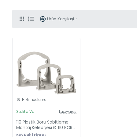
Ürün Karşılaştır
Hızlı İnceleme
Güncel Fiyat
Stokta Var
Luxwares
Yeni Ürün
110 Plastik Boru Sabitleme
Montaj Kelepçesi Ø 110 BORU
İNİŞ KELEPÇESİ - 100 adetli 1
KDV Dahil Fiyatı :