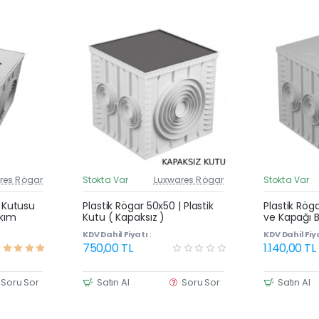
res Rögar
Stokta Var
Luxwares Rögar
Stokta Var
üncel Fiyat
Güncel Fiyat
Yeni Ürün
Yeni Ürün
| Kutusu
Plastik Rögar 50x50 | Plastik
Plastik Rög
akım
Kutu ( Kapaksız )
ve Kapağı B
KDV Dahil Fiyatı :
KDV Dahil Fiya
750,00 TL
1.140,00 TL
Soru Sor
Satın Al
Soru Sor
Satın Al