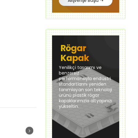
Alışverişe Başla ➝
Rögar
Kapak
Yenilikçi tasarımı ve
benzersiz
performansıyla endüstri
standartlarını yeniden
tanımlayan son teknoloji
ürünü plastik rögar
kapaklarımızla altyapınızı
yükseltin.