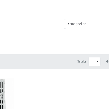
Sırala:
G