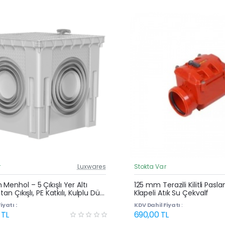
r
Luxwares
Stokta Var
Güncel Fiyat
Yeni Ürün
Menhol – 5 Çıkışlı Yer Altı
125 mm Terazili Kilitli Pasl
ttan Çıkışlı, PE Katkılı, Kulplu Düz
Klapeli Atık Su Çekvalf
Rögar Kutusu
iyatı :
KDV Dahil Fiyatı :
 TL
690,00 TL