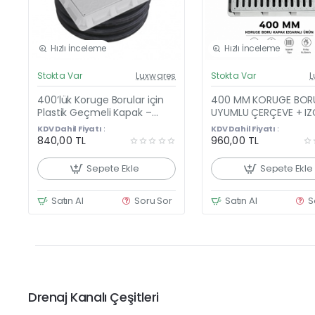
Hızlı İnceleme
Hızlı İnceleme
Güncel Fiyat
Günc
Stokta Var
Luxwares
Stokta Var
L
Y
400’lük Koruge Borular için
400 MM KORUGE BOR
Plastik Geçmeli Kapak –
UYUMLU ÇERÇEVE + IZ
Çerçeveli 400 mm Koruge
KAPAK
KDV Dahil Fiyatı :
KDV Dahil Fiyatı :
Boru Kapağı
840,00 TL
960,00 TL
Sepete Ekle
Sepete Ekle
Satın Al
Soru Sor
Satın Al
S
Drenaj Kanalı Çeşitleri