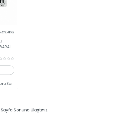
el Fiyat
uxwares
eni Ürün
U
GARALI
oru Sor
Sayfa Sonuna Ulaştınız.