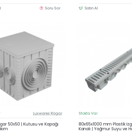
l
Soru Sor
Satın Al
r
Luxwares Rögar
Stokta Var
Güncel Fiyat
ögar 50x50 | Kutusu ve Kapağı
80x65x1000 mm Plastik Izg
Takım
Kanalı | Yağmur Suyu ve H