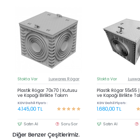
Stokta Var
Luxwares Rögar
Stokta Var
Luxwa
Güncel Fiyat
G
Yeni Ürün
Plastik Rögar 70x70 | Kutusu
Plastik Rögar 55x55 
ve Kapağı Birlikte Takım
ve Kapağı Birlikte T
KDV Dahil Fiyatı :
KDV Dahil Fiyatı :
4.145,00 TL
1.680,00 TL
Satın Al
Soru Sor
Satın Al
Diğer Benzer Çeşitlerimiz.