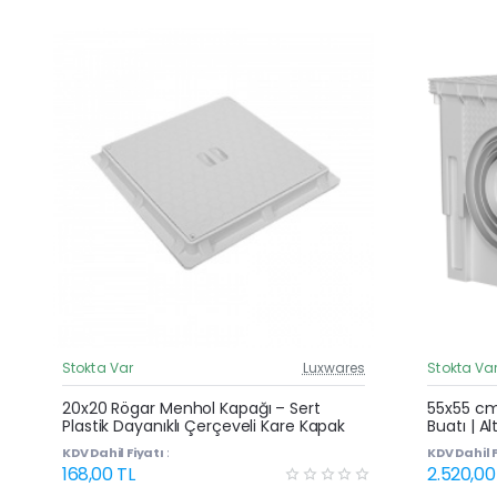
Stokta Var
Luxwares
Stokta Va
Güncel Fiyat
20x20 Rögar Menhol Kapağı – Sert
55x55 cm 
Plastik Dayanıklı Çerçeveli Kare Kapak
Buatı | Al
Kapaklı 
KDV Dahil Fiyatı :
KDV Dahil F
168,00 TL
2.520,00