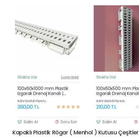
Stokta Var
Luxwares
Stokta Var
Güncel Fiyat
G
Çok Satan
100x60x1000 mm Plastik
100x60x500 mm Plas
Izgaralı Drenaj Kanalı |
Izgaralı Drenaj Kanalı
Yağmur Suyu ve Havuz
Yağmur Suyu ve Ha
KDV Dahil Fiyatı :
KDV Dahil Fiyatı :
Kenarı Oluğu
Kenarı Oluğu
360,00 TL
210,00 TL
Satın Al
Soru Sor
Satın Al
Kapaklı Plastik Rögar ( Menhol ) Kutusu Çeşitler