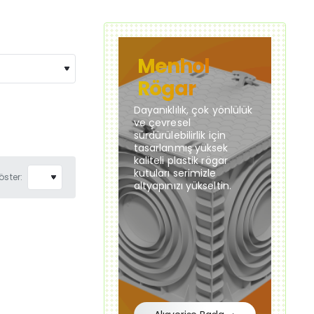
Menhol
Rögar
Dayanıklılık, çok yönlülük
ve çevresel
sürdürülebilirlik için
tasarlanmış yüksek
kaliteli plastik rögar
kutuları serimizle
öster:
altyapınızı yükseltin.