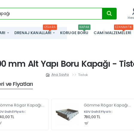
He
IZGARA
KAPAK
EZANMATIK
ARI
DRENAJ KANALLARI
KORUGE BORU
CAMI MALZEMELERI
0 mm Alt Yapı Boru Kapağı - Tis
Tistok
home
i ve Fiyatları
Gömme Rögar Kapağı - Seramik - Fayans Ve Mermer Zeminlerde - Gizli Çerçeve Kapak 35 X 35 - ÇİFT KULPLU
Gömme Rögar Kapağı - Seramik - Fayans Ve Mermer Zeminlerde Gizli Çerçeve Kapak 55 x 55 - ÇİFT KULPLU
DV Dahil Fiyatı :
KDV Dahil Fiyatı :
40,00 TL
780,00 TL