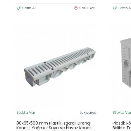
Satın Al
Soru Sor
Satın A
Stokta Var
Luxwares
Stokta Va
Güncel Fiyat
80x65x500 mm Plastik Izgaralı Drenaj
Plastik R
Kanalı | Yağmur Suyu ve Havuz Kenarı
Birlikte 