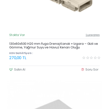
Stokta Var
Luxwares
Güncel Fiyat
Yeni Ürün
130x60x500 H20 mm Fuga Drenaj Kanalı + Izgara – Gizli ve
Gömme, Yağmur Suyu ve Havuz Kenarı Oluğu
Çok Satan
KDV Dahil Fiyatı :
270,00 TL
Satın Al
Soru Sor