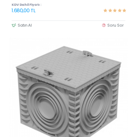
KDV Dahil Fiyatı :
1.680,00 TL
Satın Al
Soru Sor