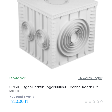
Stokta Var
Luxwares Rögar
Güncel Fiyat
Yeni Ürün
50x50 Süzgeçli Plastik Rögar Kutusu – Menhol Rögar Kutu
Modeli
KDV Dahil Fiyatı :
1.320,00 TL