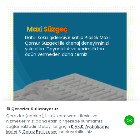
Maxi Süzgeç
Dahili koku gidericiye sahip Plastik Maxi
Çamur Süzgeci ile drenaj deneyiminizi
yükseltin. Dayanıklılık ve verimlilikten
ödün vermeden daha temiz
🍪 Çerezler Kullanıyoruz.
Çerezler (cookie), tistok.com web sitesini ve
OK
hizmetlerimizi daha etkin bir şekilde sunmamızı
sağlamaktadır. Detaylı bilgi için
K.VK.K. Aydınlatma
Metni
&
Çerez Politikasını
inceleyebilirsiniz.
TSM
Hesabım
Telefon
Beğenilen
Karşılaştırma
Whatsapp