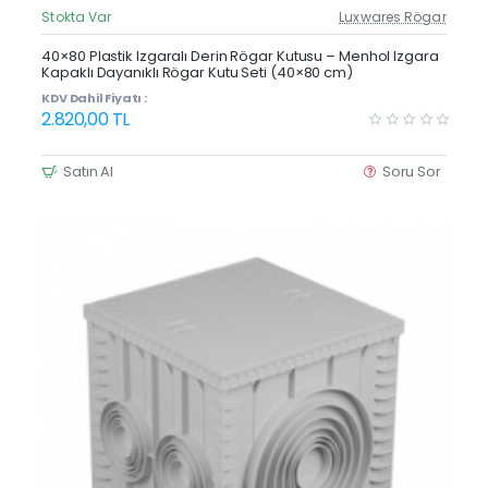
Stokta Var
Luxwares Rögar
Güncel Fiyat
Yeni Ürün
40×80 Plastik Izgaralı Derin Rögar Kutusu – Menhol Izgara
Kapaklı Dayanıklı Rögar Kutu Seti (40×80 cm)
KDV Dahil Fiyatı :
2.820,00 TL
Satın Al
Soru Sor