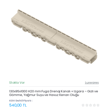
Stokta Var
Luxwares
Güncel Fiyat
Yeni Ürün
130x95x1000 H20 mm Fuga Drenaj Kanalı + Izgara – Gizli ve
Gömme, Yağmur Suyu ve Havuz Kenarı Oluğu
KDV Dahil Fiyatı :
540,00 TL