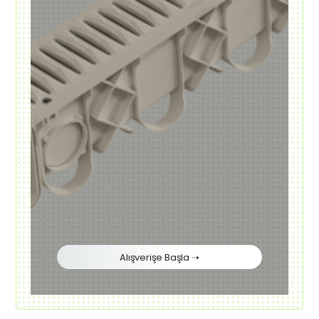
Alışverişe Başla ➝