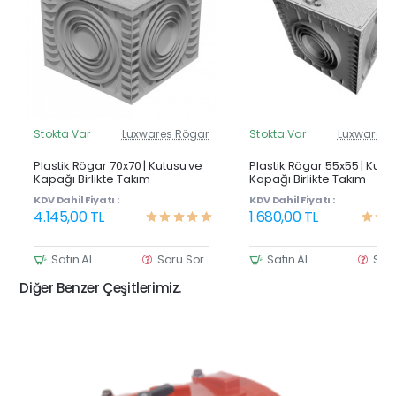
Stokta Var
Luxwares Rögar
Stokta Var
Luxwares 
Güncel Fiyat
Günc
Yeni Ürün
Y
Plastik Rögar 70x70 | Kutusu ve
Plastik Rögar 55x55 | Kutu
Kapağı Birlikte Takım
Kapağı Birlikte Takım
KDV Dahil Fiyatı :
KDV Dahil Fiyatı :
4.145,00 TL
1.680,00 TL
Satın Al
Soru Sor
Satın Al
Sor
Diğer Benzer Çeşitlerimiz.