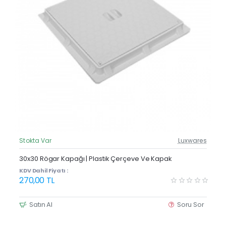
Stokta Var
Luxwares
Güncel Fiyat
30x30 Rögar Kapağı | Plastik Çerçeve Ve Kapak
KDV Dahil Fiyatı :
270,00 TL
Satın Al
Soru Sor