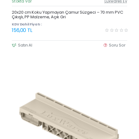
Stokta Var
Luxwares Ev
Güncel Fiyat
Yeni Ürün
20x20 cm Koku Yapmayan Çamur Süzgeci – 70 mm PVC
Çıkışlı, PP Malzeme, Açık Gri
KDV Dahil Fiyatı :
156,00 TL
Satın Al
Soru Sor