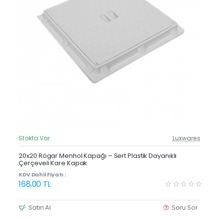
Stokta Var
Luxwares
Güncel Fiyat
20x20 Rögar Menhol Kapağı – Sert Plastik Dayanıklı
Çerçeveli Kare Kapak
KDV Dahil Fiyatı :
168,00 TL
Satın Al
Soru Sor