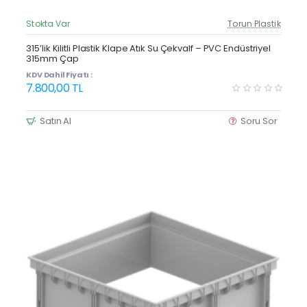
Stokta Var
Torun Plastik
Güncel Fiyat
Yeni Ürün
315’lik Kilitli Plastik Klape Atık Su Çekvalf – PVC Endüstriyel
315mm Çap
KDV Dahil Fiyatı :
7.800,00 TL
Satın Al
Soru Sor