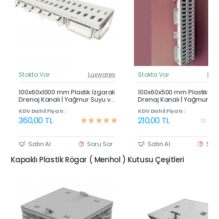
Stokta Var
Luxwares
Stokta Var
Lux
Güncel Fiyat
Günc
Çok Satan
100x60x1000 mm Plastik Izgaralı
100x60x500 mm Plastik Izg
Drenaj Kanalı | Yağmur Suyu ve
Drenaj Kanalı | Yağmur Su
Havuz Kenarı Oluğu
Havuz Kenarı Oluğu
KDV Dahil Fiyatı :
KDV Dahil Fiyatı :
360,00 TL
210,00 TL
Satın Al
Soru Sor
Satın Al
Sor
Kapaklı Plastik Rögar ( Menhol ) Kutusu Çeşitleri