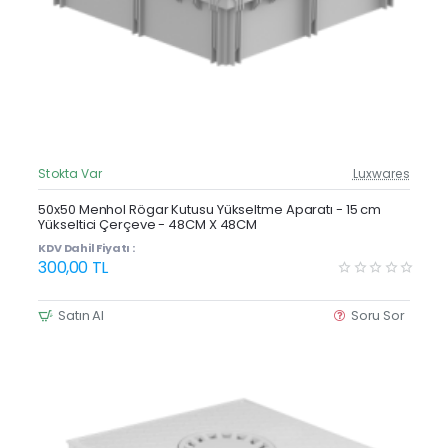
Stokta Var
Luxwares
Güncel Fiyat
Yeni Ürün
50x50 Menhol Rögar Kutusu Yükseltme Aparatı - 15 cm
Yükseltici Çerçeve - 48CM X 48CM
Çok Satan
KDV Dahil Fiyatı :
300,00 TL
Satın Al
Soru Sor