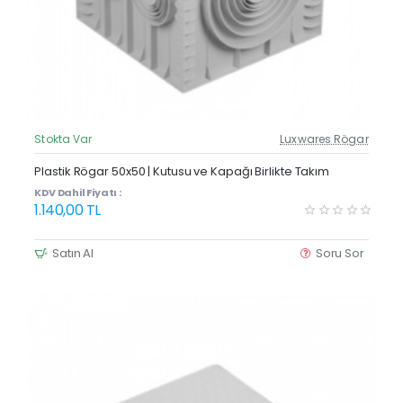
Stokta Var
Luxwares Rögar
Güncel Fiyat
Plastik Rögar 50x50 | Kutusu ve Kapağı Birlikte Takım
KDV Dahil Fiyatı :
1.140,00 TL
Satın Al
Soru Sor