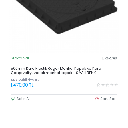
Stokta Var
Luxwares
Güncel Fiyat
Yeni Ürün
500mm Kare Plastik Rögar Menhol Kapak ve Kare
Çerçeveli yuvarlak menhol kapak - SİYAH RENK
KDV Dahil Fiyatı :
1.470,00 TL
Satın Al
Soru Sor