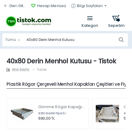
Geri Git...
Hesap Menüsü
Bilgi Sayfaları
Tümü
Ürün
bul...
40x80 Derin Menhol Kutusu - Tistok
Tistok
home
Plastik Rögar Çerçeveli Menhol Kapakları Çeşitleri ve Fiyat
Gömme Rögar Kapağı - Seramik - Fayans Ve Mermer Zeminlerde - Gizli Çerçeve Kapak Çift Kulplu 45 X 45
KDV Dahil Fiyatı :
KDV D
690,00 TL
540,