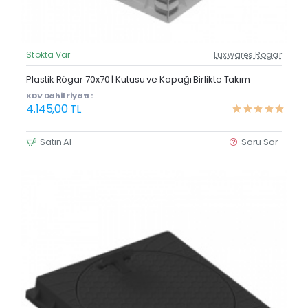
Stokta Var
Luxwares Rögar
Güncel Fiyat
Yeni Ürün
Plastik Rögar 70x70 | Kutusu ve Kapağı Birlikte Takım
KDV Dahil Fiyatı :
4.145,00 TL
Satın Al
Soru Sor