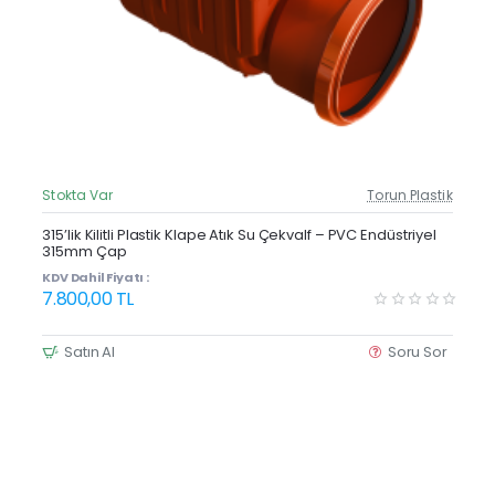
Stokta Var
Torun Plastik
Güncel Fiyat
Yeni Ürün
315’lik Kilitli Plastik Klape Atık Su Çekvalf – PVC Endüstriyel
315mm Çap
KDV Dahil Fiyatı :
7.800,00 TL
Satın Al
Soru Sor