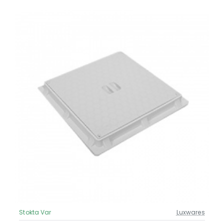
Stokta Var
Luxwares
Güncel Fiyat