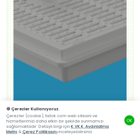
🍪 Çerezler Kullanıyoruz.
Çerezler (cookie), tistok.com web sitesini ve
OK
hizmetlerimizi daha etkin bir şekilde sunmamızı
Alışverişe Başla ➝
sağlamaktadır. Detaylı bilgi için
K.VK.K. Aydınlatma
Metni
&
Çerez Politikasını
inceleyebilirsiniz.
TSM
Hesabım
Telefon
Beğenilen
Karşılaştırma
Whatsapp