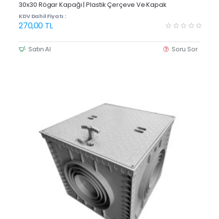
30x30 Rögar Kapağı | Plastik Çerçeve Ve Kapak
KDV Dahil Fiyatı :
270,00 TL
Satın Al
Soru Sor