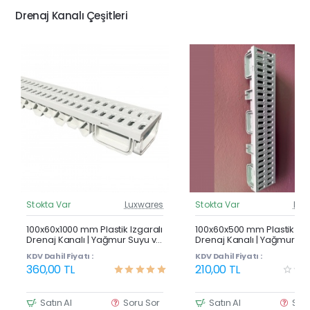
Drenaj Kanalı Çeşitleri
Stokta Var
Luxwares
Stokta Var
Lux
Güncel Fiyat
Günc
Çok Satan
100x60x1000 mm Plastik Izgaralı
100x60x500 mm Plastik Izg
Drenaj Kanalı | Yağmur Suyu ve
Drenaj Kanalı | Yağmur Su
Havuz Kenarı Oluğu
Havuz Kenarı Oluğu
KDV Dahil Fiyatı :
KDV Dahil Fiyatı :
360,00 TL
210,00 TL
Satın Al
Soru Sor
Satın Al
Sor