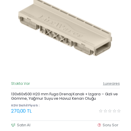
Stokta Var
Luxwares
Güncel Fiyat
Yeni Ürün
130x60x500 H20 mm Fuga Drenaj Kanalı + Izgara – Gizli ve
Gömme, Yağmur Suyu ve Havuz Kenarı Oluğu
Çok Satan
KDV Dahil Fiyatı :
270,00 TL
Satın Al
Soru Sor