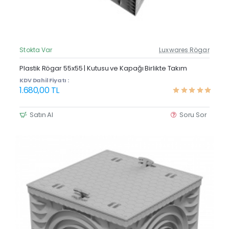
Stokta Var
Luxwares Rögar
Güncel Fiyat
Yeni Ürün
Plastik Rögar 55x55 | Kutusu ve Kapağı Birlikte Takım
KDV Dahil Fiyatı :
1.680,00 TL
Satın Al
Soru Sor