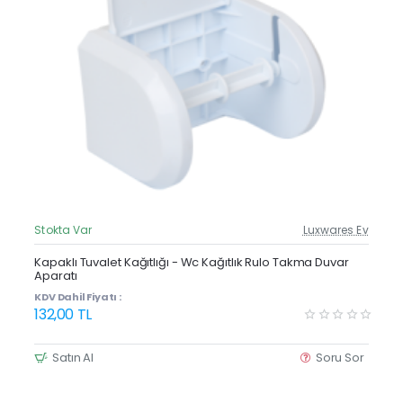
Stokta Var
Luxwares Ev
Güncel Fiyat
Yeni Ürün
Kapaklı Tuvalet Kağıtlığı - Wc Kağıtlık Rulo Takma Duvar
Aparatı
Çok Satan
KDV Dahil Fiyatı :
132,00 TL
Satın Al
Soru Sor