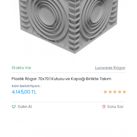
Stokta Var
Luxwares Rögar
Güncel Fiyat
Yeni Ürün
Plastik Rögar 70x70 | Kutusu ve Kapağı Birlikte Takım
KDV Dahil Fiyatı :
4.145,00 TL
Satın Al
Soru Sor