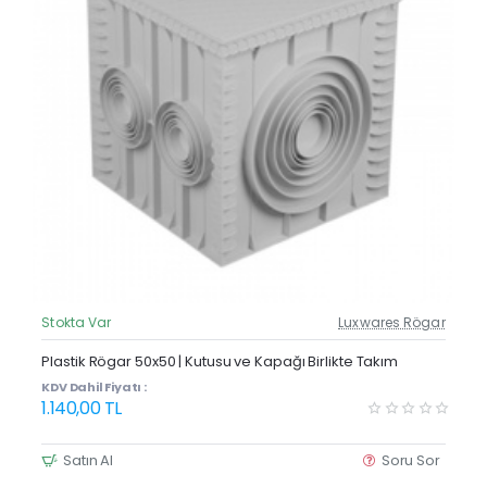
Stokta Var
Luxwares Rögar
Güncel Fiyat
Plastik Rögar 50x50 | Kutusu ve Kapağı Birlikte Takım
KDV Dahil Fiyatı :
1.140,00 TL
Satın Al
Soru Sor