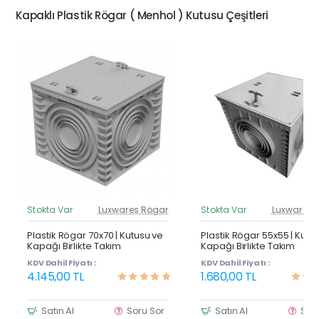
Kapaklı Plastik Rögar ( Menhol ) Kutusu Çeşitleri
Stokta Var
Luxwares Rögar
Stokta Var
Luxwares 
Güncel Fiyat
Günc
Yeni Ürün
Y
Plastik Rögar 70x70 | Kutusu ve
Plastik Rögar 55x55 | Kutu
Kapağı Birlikte Takım
Kapağı Birlikte Takım
KDV Dahil Fiyatı :
KDV Dahil Fiyatı :
4.145,00 TL
1.680,00 TL
Satın Al
Soru Sor
Satın Al
Sor