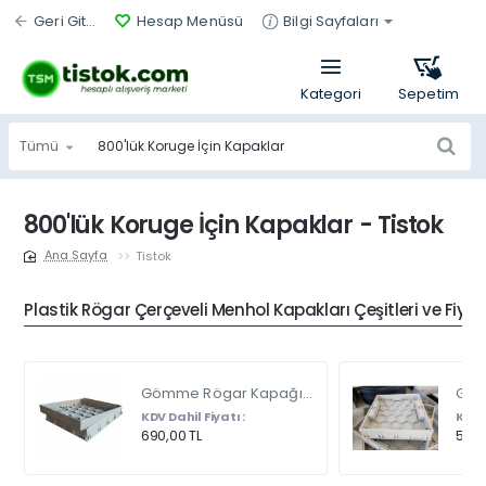
Geri Git...
Hesap Menüsü
Bilgi Sayfaları
Tümü
Ürün
bul...
800'lük Koruge İçin Kapaklar - Tistok
Tistok
home
Plastik Rögar Çerçeveli Menhol Kapakları Çeşitleri ve Fiyat
Gömme Rögar Kapağı - Seramik - Fayans Ve Mermer Zeminlerde - Gizli Çerçeve Kapak Çift Kulplu 45 X 45
KDV Dahil Fiyatı :
KDV D
690,00 TL
540,