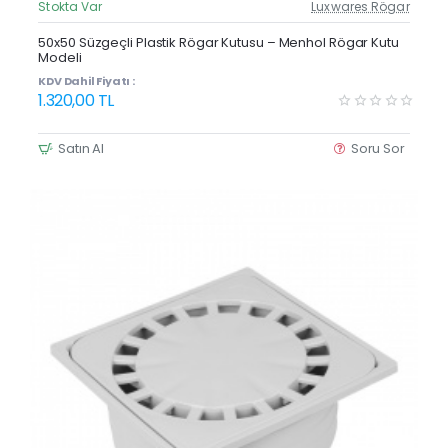
Stokta Var
Luxwares Rögar
Güncel Fiyat
Yeni Ürün
50x50 Süzgeçli Plastik Rögar Kutusu – Menhol Rögar Kutu
Modeli
KDV Dahil Fiyatı :
1.320,00 TL
Satın Al
Soru Sor