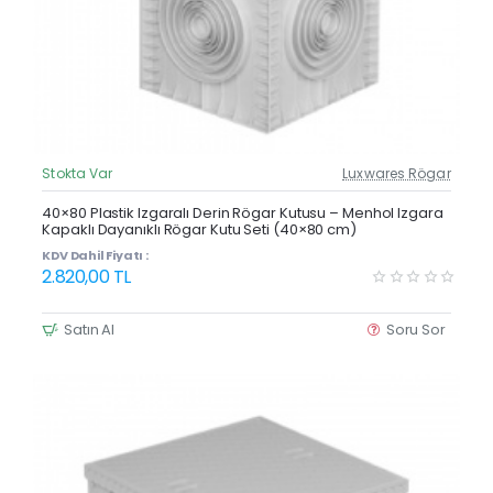
Stokta Var
Luxwares Rögar
Güncel Fiyat
Yeni Ürün
40×80 Plastik Izgaralı Derin Rögar Kutusu – Menhol Izgara
Kapaklı Dayanıklı Rögar Kutu Seti (40×80 cm)
KDV Dahil Fiyatı :
2.820,00 TL
Satın Al
Soru Sor