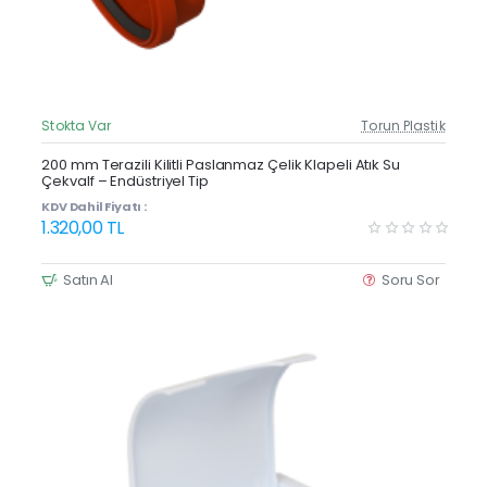
Stokta Var
Torun Plastik
Güncel Fiyat
200 mm Terazili Kilitli Paslanmaz Çelik Klapeli Atık Su
Çekvalf – Endüstriyel Tip
KDV Dahil Fiyatı :
1.320,00 TL
Satın Al
Soru Sor