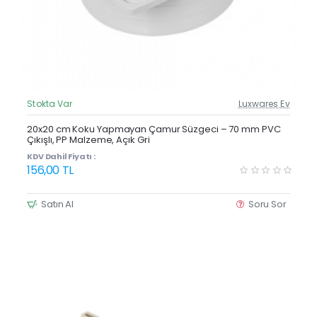
Stokta Var
Luxwares Ev
Güncel Fiyat
Yeni Ürün
20x20 cm Koku Yapmayan Çamur Süzgeci – 70 mm PVC
Çıkışlı, PP Malzeme, Açık Gri
KDV Dahil Fiyatı :
156,00 TL
Satın Al
Soru Sor