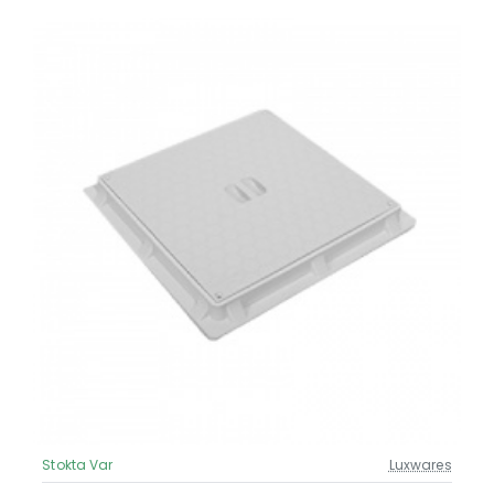
Stokta Var
Luxwares
Güncel Fiyat