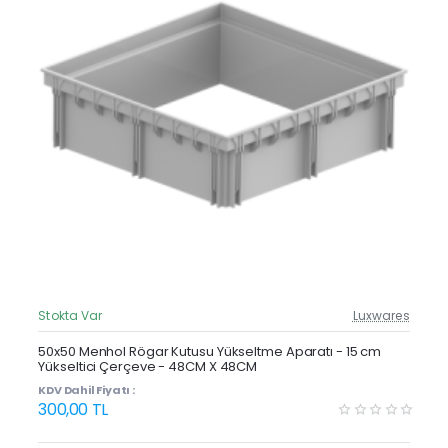
Stokta Var
Luxwares
Güncel Fiyat
Yeni Ürün
50x50 Menhol Rögar Kutusu Yükseltme Aparatı - 15 cm
Yükseltici Çerçeve - 48CM X 48CM
Çok Satan
KDV Dahil Fiyatı :
300,00 TL