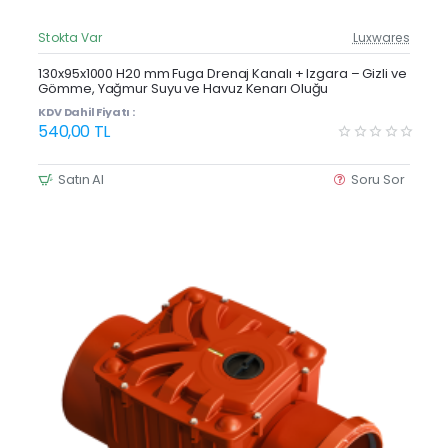
Stokta Var
Luxwares
Güncel Fiyat
Yeni Ürün
130x95x1000 H20 mm Fuga Drenaj Kanalı + Izgara – Gizli ve
Gömme, Yağmur Suyu ve Havuz Kenarı Oluğu
KDV Dahil Fiyatı :
540,00 TL
Satın Al
Soru Sor