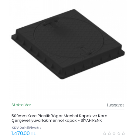
Stokta Var
Luxwares
Güncel Fiyat
Yeni Ürün
500mm Kare Plastik Rögar Menhol Kapak ve Kare
Çerçeveli yuvarlak menhol kapak - SİYAH RENK
KDV Dahil Fiyatı :
1.470,00 TL