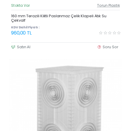
Stokta Var
Torun Plastik
Güncel Fiyat
160 mm Terazili Kilitli Paslanmaz Çelik Klapeli Atık Su
Çekvalf
KDV Dahil Fiyatı :
960,00 TL
Satın Al
Soru Sor