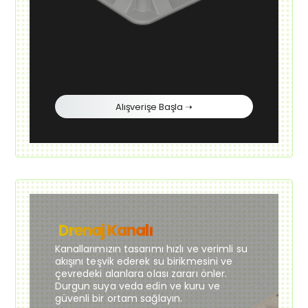
Alışverişe Başla ➝
Drenaj Kanalı
Kanallarımızın tasarımı hızlı ve verimli su
akışını teşvik ederek su birikmesini ve
çevredeki alanlara olası zararı önler.
Durgun suya veda edin ve kuru ve
güvenli bir ortam sağlayın.