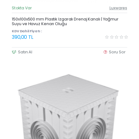
Stokta Var
Luxwares
Güncel Fiyat
Yeni Ürün
150x100x500 mm Plastik Izgaralı Drenaj Kanalı | Yağmur
Suyu ve Havuz Kenarı Oluğu
KDV Dahil Fiyatı :
390,00 TL
Satın Al
Soru Sor