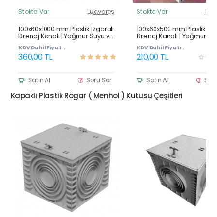
Stokta Var
Luxwares
Stokta Var
Lux
Güncel Fiyat
Günc
Çok Satan
100x60x1000 mm Plastik Izgaralı
100x60x500 mm Plastik Izg
Drenaj Kanalı | Yağmur Suyu ve
Drenaj Kanalı | Yağmur Su
Havuz Kenarı Oluğu
Havuz Kenarı Oluğu
KDV Dahil Fiyatı :
KDV Dahil Fiyatı :
360,00 TL
210,00 TL
Satın Al
Soru Sor
Satın Al
Sor
Kapaklı Plastik Rögar ( Menhol ) Kutusu Çeşitleri