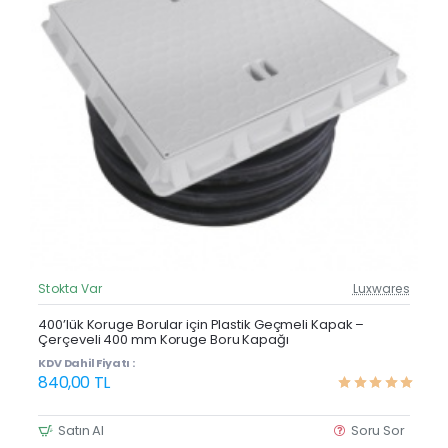
Stokta Var
Luxwares
Güncel Fiyat
400’lük Koruge Borular için Plastik Geçmeli Kapak –
Çerçeveli 400 mm Koruge Boru Kapağı
KDV Dahil Fiyatı :
840,00 TL
Satın Al
Soru Sor