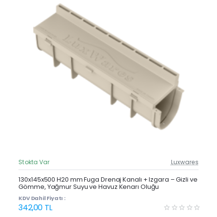
Stokta Var
Luxwares
Güncel Fiyat
Yeni Ürün
130x145x500 H20 mm Fuga Drenaj Kanalı + Izgara – Gizli ve
Gömme, Yağmur Suyu ve Havuz Kenarı Oluğu
KDV Dahil Fiyatı :
342,00 TL