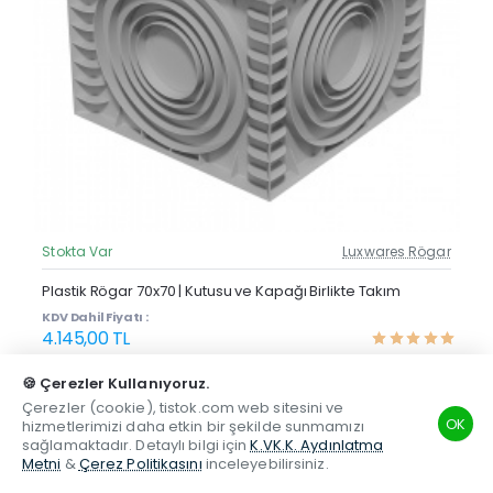
Stokta Var
Luxwares Rögar
Güncel Fiyat
Yeni Ürün
Plastik Rögar 70x70 | Kutusu ve Kapağı Birlikte Takım
KDV Dahil Fiyatı :
4.145,00 TL
🍪 Çerezler Kullanıyoruz.
Satın Al
Soru Sor
Çerezler (cookie), tistok.com web sitesini ve
OK
hizmetlerimizi daha etkin bir şekilde sunmamızı
sağlamaktadır. Detaylı bilgi için
K.VK.K. Aydınlatma
Metni
&
Çerez Politikasını
inceleyebilirsiniz.
TSM
Hesabım
Telefon
Beğenilen
Karşılaştırma
Whatsapp