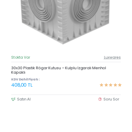
Stokta Var
Luxwares
Güncel Fiyat
Yeni Ürün
30x30 Plastik Rögar Kutusu – Kulplu Izgaralı Menhol
Kapaklı
KDV Dahil Fiyatı :
408,00 TL
Satın Al
Soru Sor