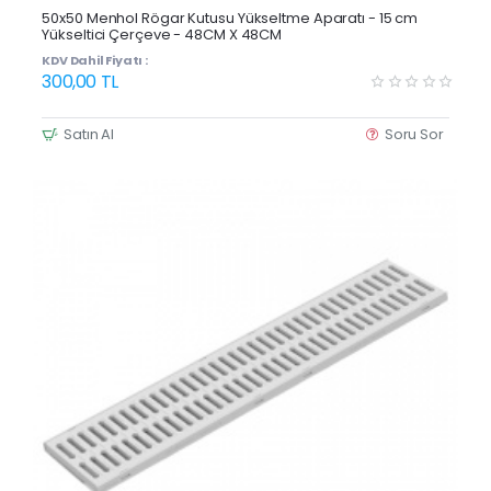
Yeni Ürün
50x50 Menhol Rögar Kutusu Yükseltme Aparatı - 15 cm
Yükseltici Çerçeve - 48CM X 48CM
Çok Satan
KDV Dahil Fiyatı :
300,00 TL
Satın Al
Soru Sor