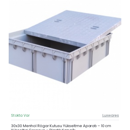
Stokta Var
Luxwares
Güncel Fiyat
Yeni Ürün
30x30 Menhol Rögar Kutusu Yükseltme Aparatı – 10 cm