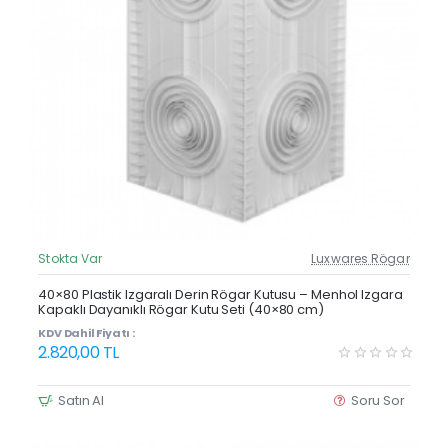
Stokta Var
Luxwares Rögar
Güncel Fiyat
Yeni Ürün
40×80 Plastik Izgaralı Derin Rögar Kutusu – Menhol Izgara
Kapaklı Dayanıklı Rögar Kutu Seti (40×80 cm)
KDV Dahil Fiyatı :
2.820,00 TL
Satın Al
Soru Sor