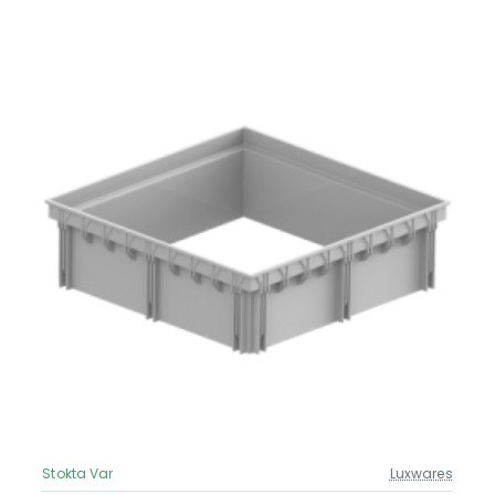
Stokta Var
Luxwares
Güncel Fiyat