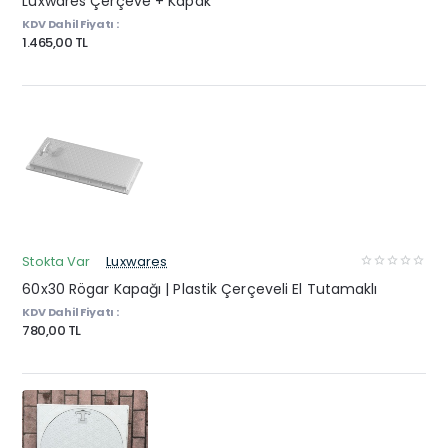
Luxwares Çerçeve + Kapak
KDV Dahil Fiyatı :
1.465,00 TL
Stokta Var
Luxwares
60x30 Rögar Kapağı | Plastik Çerçeveli El Tutamaklı
KDV Dahil Fiyatı :
780,00 TL