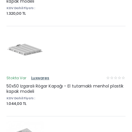
kapak modeli
KDV Dahil Fiyatı :
1.320,00 TL
Stokta Var
Luxwares
50x50 Izgaralı Rögar Kapağı - El tutamaklı menhol plastik
kapak modeli
KDV Dahil Fiyatı :
1.044,00 TL