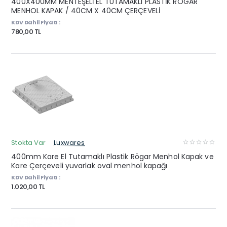
400X400MM MENTEŞELİ EL TUTAMAKLI PLASTİK RÖGAR
MENHOL KAPAK / 40CM X 40CM ÇERÇEVELİ
KDV Dahil Fiyatı :
780,00 TL
Stokta Var
Luxwares
400mm Kare El Tutamaklı Plastik Rögar Menhol Kapak ve
Kare Çerçeveli yuvarlak oval menhol kapağı
KDV Dahil Fiyatı :
1.020,00 TL