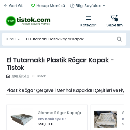
Geri Git...
Hesap Menüsü
Bilgi Sayfaları
Tümü
Ürün
bul...
El Tutamaklı Plastik Rögar Kapak -
Tistok
Tistok
home
Plastik Rögar Çerçeveli Menhol Kapakları Çeşitleri ve Fiyat
Gömme Rögar Kapağı - Seramik - Fayans Ve Mermer Zeminlerde - Gizli Çerçeve Kapak Çift Kulplu 45 X 45
KDV Dahil Fiyatı :
KDV D
690,00 TL
540,