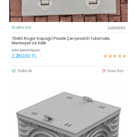
Stokta Var
Luxwares
Güncel Fiyat
Yeni Ürün
70x80 Rögar Kapağı | Plastik Çerçeveli El Tutamaklı,
Menteşeli Ve Kilitli
KDV Dahil Fiyatı :
2.280,00 TL
Satın Al
Soru Sor