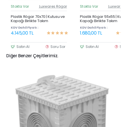
Stokta Var
Luxwares Rögar
Stokta Var
Luxwares 
Güncel Fiyat
Günc
Yeni Ürün
Y
Plastik Rögar 70x70 | Kutusu ve
Plastik Rögar 55x55 | Kutu
Kapağı Birlikte Takım
Kapağı Birlikte Takım
KDV Dahil Fiyatı :
KDV Dahil Fiyatı :
4.145,00 TL
1.680,00 TL
Satın Al
Soru Sor
Satın Al
Sor
Diğer Benzer Çeşitlerimiz.