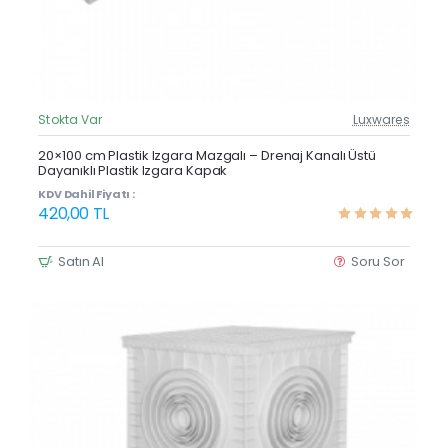
Stokta Var
Luxwares
Güncel Fiyat
Yeni Ürün
20×100 cm Plastik Izgara Mazgalı – Drenaj Kanalı Üstü
Dayanıklı Plastik Izgara Kapak
Çok Satan
KDV Dahil Fiyatı :
420,00 TL
Satın Al
Soru Sor