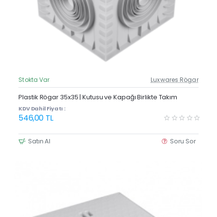
Stokta Var
Luxwares Rögar
Güncel Fiyat
Yeni Ürün
Plastik Rögar 35x35 | Kutusu ve Kapağı Birlikte Takım
Çok Satan
KDV Dahil Fiyatı :
546,00 TL
Satın Al
Soru Sor