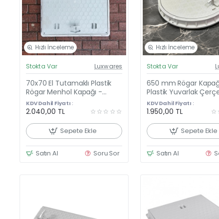
Hızlı İnceleme
Hızlı İnceleme
Güncel Fiyat
Günc
Stokta Var
Luxwares
Stokta Var
L
Yeni Ürün
Y
70x70 El Tutamaklı Plastik
650 mm Rögar Kapağı
Çok Satan
Ço
Rögar Menhol Kapağı -
Plastik Yuvarlak Çerç
Luxwares Çerçeve + Kapak
El Tutamaklı Kapak
KDV Dahil Fiyatı :
KDV Dahil Fiyatı :
2.040,00 TL
1.950,00 TL
Sepete Ekle
Sepete Ekle
Satın Al
Soru Sor
Satın Al
S