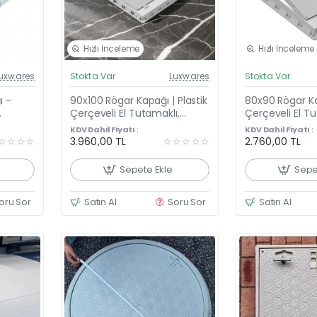
Hızlı İnceleme
Hızlı İnceleme
el Fiyat
Güncel Fiyat
uxwares
Stokta Var
Luxwares
Stokta Var
Yeni Ürün
k Satan
 -
90x100 Rögar Kapağı | Plastik
80x90 Rögar Kap
Çok Satan
Çerçeveli El Tutamaklı,
Çerçeveli El T
Menteşeli Ve Kilitli
Menteşeli
KDV Dahil Fiyatı :
KDV Dahil Fiyatı :
5 -
3.960,00 TL
2.760,00 TL
Sepete Ekle
Sepe
oru Sor
Satın Al
Soru Sor
Satın Al