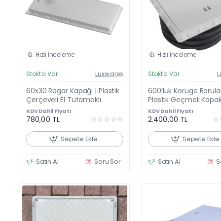
Hızlı İnceleme
Hızlı İnceleme
Güncel Fiyat
Günc
Stokta Var
Luxwares
Stokta Var
L
Yeni Ürün
60x30 Rögar Kapağı | Plastik
600’lük Koruge Borular
Çerçeveli El Tutamaklı
Plastik Geçmeli Kapa
Çerçeveli 600 mm K
KDV Dahil Fiyatı :
KDV Dahil Fiyatı :
Boru Kapağı
780,00 TL
2.400,00 TL
Sepete Ekle
Sepete Ekle
Satın Al
Soru Sor
Satın Al
S