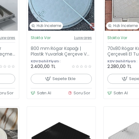
Hızlı İnceleme
Hızlı İnceleme
el Fiyat
Güncel Fiyat
uxwares
Stokta Var
Luxwares
Stokta Var
eni Ürün
Yeni Ürün
r
800 mm Rögar Kapağı |
70x80 Rögar Kap
Geçmeli
Plastik Yuvarlak Çerçeve Ve
Çerçeveli El Tu
El Tutamaklı Kapak
Menteşeli Ve Kili
KDV Dahil Fiyatı :
KDV Dahil Fiyatı :
2.400,00 TL
2.280,00 TL
Sepete Ekle
Sepe
oru Sor
Satın Al
Soru Sor
Satın Al