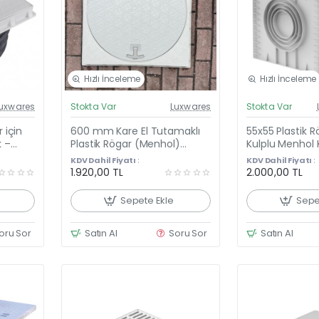
Hızlı İnceleme
Hızlı İnceleme
el Fiyat
Güncel Fiyat
uxwares
Stokta Var
Luxwares
Stokta Var
Yeni Ürün
 için
600 mm Kare El Tutamaklı
55x55 Plastik 
k –
Plastik Rögar (Menhol)
Kulplu Menhol 
oruge
Kapağı – Kare Çerçeveli
Model
KDV Dahil Fiyatı :
KDV Dahil Fiyatı :
Yuvarlak Kapak
1.920,00 TL
2.000,00 TL
Sepete Ekle
Sepe
oru Sor
Satın Al
Soru Sor
Satın Al