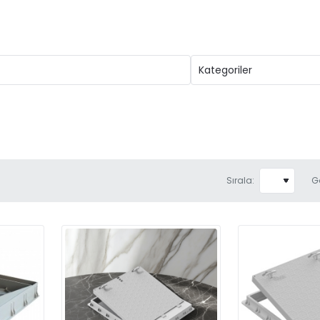
Sırala:
G