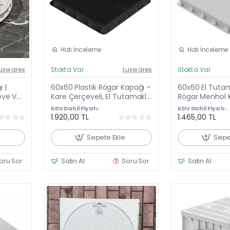
Hızlı İnceleme
Hızlı İnceleme
el Fiyat
Güncel Fiyat
uxwares
Stokta Var
Luxwares
Stokta Var
eni Ürün
Yeni Ürün
 |
60x60 Plastik Rögar Kapağı –
60x60 El Tutama
k Satan
eve Ve
Kare Çerçeveli, El Tutamaklı
Rögar Menhol 
Siyah Renk
Luxwares Çerç
KDV Dahil Fiyatı :
KDV Dahil Fiyatı :
1.920,00 TL
1.465,00 TL
Sepete Ekle
Sepe
oru Sor
Satın Al
Soru Sor
Satın Al