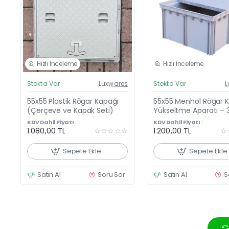
Hızlı İnceleme
Hızlı İnceleme
Güncel Fiyat
Günc
Stokta Var
Luxwares
Stokta Var
L
Y
Çok Satan
55x55 Plastik Rögar Kapağı
55x55 Menhol Rögar 
(Çerçeve ve Kapak Seti)
Yükseltme Aparatı –
Yükseltici Çerçeve + P
KDV Dahil Fiyatı :
KDV Dahil Fiyatı :
Kapağı
1.080,00 TL
1.200,00 TL
Sepete Ekle
Sepete Ekle
Satın Al
Soru Sor
Satın Al
S