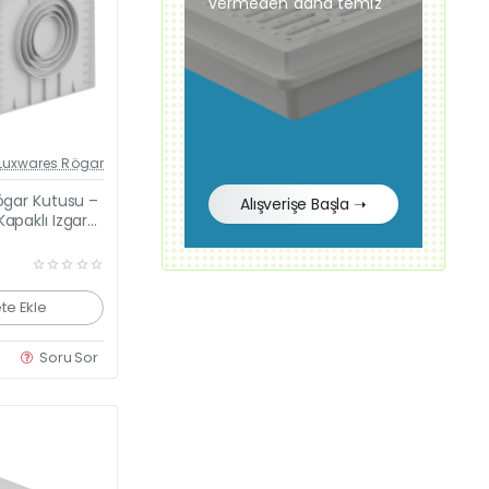
vermeden daha temiz
Güncel Fiyat
Luxwares Rögar
Yeni Ürün
Rögar Kutusu –
Alışverişe Başla ➝
Kapaklı Izgara
te Ekle
Soru Sor