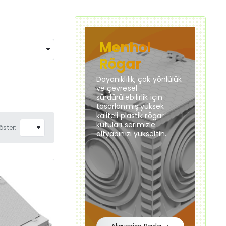
Menhol
Rögar
Dayanıklılık, çok yönlülük
ve çevresel
sürdürülebilirlik için
tasarlanmış yüksek
kaliteli plastik rögar
kutuları serimizle
öster:
altyapınızı yükseltin.