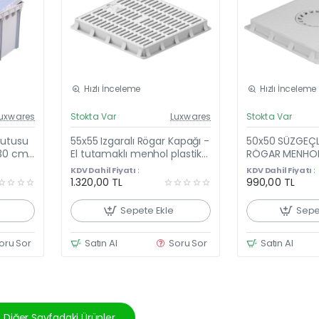
Hızlı İnceleme
Hızlı İnceleme
el Fiyat
Güncel Fiyat
uxwares
Stokta Var
Luxwares
Stokta Var
eni Ürün
Yeni Ürün
Kutusu
55x55 Izgaralı Rögar Kapağı -
50x50 SÜZGEÇL
 30 cm
El tutamaklı menhol plastik
RÖGAR MENHOL
lastik
kapak modeli
ÇERÇEVE
KDV Dahil Fiyatı :
KDV Dahil Fiyatı :
1.320,00 TL
990,00 TL
Sepete Ekle
Sepe
oru Sor
Satın Al
Soru Sor
Satın Al
Diğer Sayfadaki Ürünler