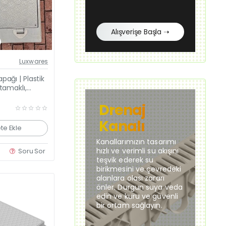
Alışverişe Başla ➝
Güncel Fiyat
Luxwares
Yeni Ürün
ağı | Plastik
tamaklı,
tli
Drenaj
Kanalı
te Ekle
Kanallarımızın tasarımı
hızlı ve verimli su akışını
Soru Sor
teşvik ederek su
birikmesini ve çevredeki
alanlara olası zararı
önler. Durgun suya veda
edin ve kuru ve güvenli
bir ortam sağlayın.