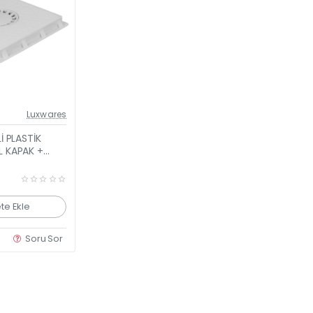
Güncel Fiyat
Luxwares
Yeni Ürün
İ PLASTİK
 KAPAK +
te Ekle
Soru Sor