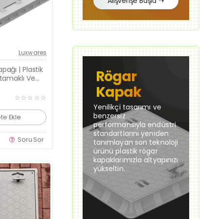
Alışverişe Başla ➝
Güncel Fiyat
Luxwares
Yeni Ürün
ağı | Plastik
Rögar
Çok Satan
utamaklı Ve
Kapak
Yenilikçi tasarımı ve
benzersiz
te Ekle
performansıyla endüstri
standartlarını yeniden
Soru Sor
tanımlayan son teknoloji
ürünü plastik rögar
kapaklarımızla altyapınızı
yükseltin.