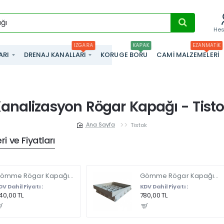
He
IZGARA
KAPAK
EZANMATIK
ARI
DRENAJ KANALLARI
KORUGE BORU
CAMI MALZEMELERI
analizasyon Rögar Kapağı - Tist
Tistok
home
i ve Fiyatları
Gömme Rögar Kapağı - Seramik - Fayans Ve Mermer Zeminlerde - Gizli Çerçeve Kapak 35 X 35 - ÇİFT KULPLU
Gömme Rögar Kapağı - Seramik - Fayans Ve Mermer Zeminlerde Gizli Çerçeve Kapak 55 x 55 - ÇİFT KULPLU
DV Dahil Fiyatı :
KDV Dahil Fiyatı :
40,00 TL
780,00 TL