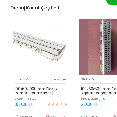
Drenaj Kanalı Çeşitleri
Stokta Var
Luxwares
Stokta Var
Güncel Fiyat
G
Çok Satan
100x60x1000 mm Plastik
100x60x500 mm Plas
Izgaralı Drenaj Kanalı |
Izgaralı Drenaj Kanalı
Yağmur Suyu ve Havuz
Yağmur Suyu ve Ha
KDV Dahil Fiyatı :
KDV Dahil Fiyatı :
Kenarı Oluğu
Kenarı Oluğu
360,00 TL
210,00 TL
Satın Al
Soru Sor
Satın Al