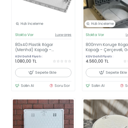
Hızlı İnceleme
Hızlı İnceleme
Güncel Fiyat
Günc
Stokta Var
Luxwares
Stokta Var
L
Yeni Ürün
Y
80x40 Plastik Rögar
800mm Koruge Röga
(Menhol) Kapağı –
Kapağı – Çerçeveli, 
Çerçeveli, El Tutamaklı
Kilitli Menteşeli Kapak
KDV Dahil Fiyatı :
KDV Dahil Fiyatı :
Dikdörtgen Kapak
1.080,00 TL
4.560,00 TL
Sepete Ekle
Sepete Ekle
Satın Al
Soru Sor
Satın Al
S