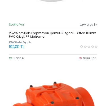
Stokta Var
Luxwares Ev
Güncel Fiyat
Yeni Ürün
25x25 cm Koku Yapmayan Çamur Süzgeci – Alttan 110 mm
PVC Çıkışlı, PP Malzeme
KDV Dahil Fiyatı :
192,00 TL
Satın Al
Soru Sor