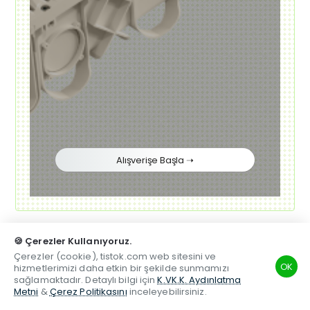
Alışverişe Başla ➝
🍪 Çerezler Kullanıyoruz.
Çerezler (cookie), tistok.com web sitesini ve
OK
hizmetlerimizi daha etkin bir şekilde sunmamızı
sağlamaktadır. Detaylı bilgi için
K.VK.K. Aydınlatma
Maxi Süzgeç
Metni
&
Çerez Politikasını
inceleyebilirsiniz.
TSM
Hesabım
Telefon
Beğenilen
Karşılaştırma
Whatsapp
Dahili koku gidericiye sahip Plastik Maxi