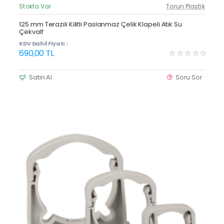
Stokta Var
Torun Plastik
Güncel Fiyat
125 mm Terazili Kilitli Paslanmaz Çelik Klapeli Atık Su
Çekvalf
KDV Dahil Fiyatı :
690,00 TL
Satın Al
Soru Sor