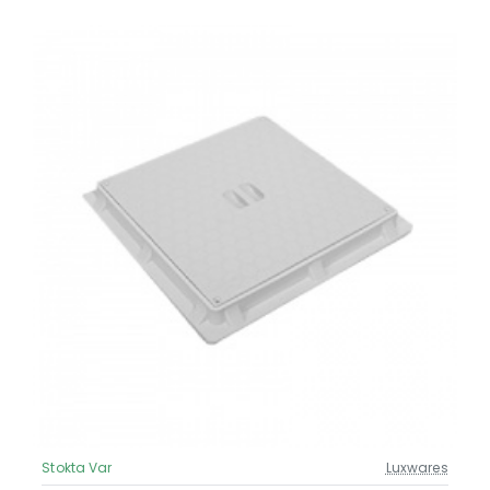
Stokta Var
Luxwares
Güncel Fiyat