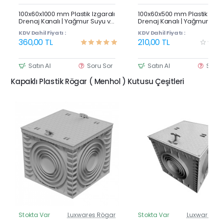
Çok Satan
100x60x1000 mm Plastik Izgaralı
100x60x500 mm Plastik Izg
Drenaj Kanalı | Yağmur Suyu ve
Drenaj Kanalı | Yağmur Su
Havuz Kenarı Oluğu
Havuz Kenarı Oluğu
KDV Dahil Fiyatı :
KDV Dahil Fiyatı :
360,00 TL
210,00 TL
Satın Al
Soru Sor
Satın Al
Sor
Kapaklı Plastik Rögar ( Menhol ) Kutusu Çeşitleri
Stokta Var
Luxwares Rögar
Stokta Var
Luxwares 
Güncel Fiyat
Günc