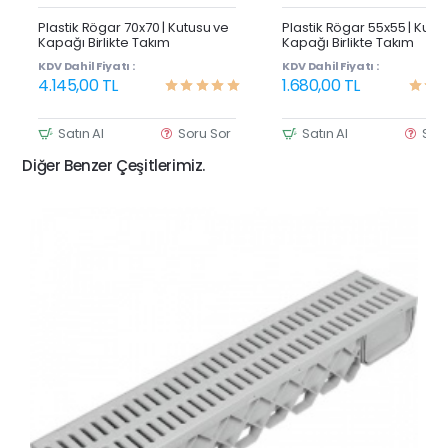
Yeni Ürün
Y
Plastik Rögar 70x70 | Kutusu ve
Plastik Rögar 55x55 | Kutu
Kapağı Birlikte Takım
Kapağı Birlikte Takım
KDV Dahil Fiyatı :
KDV Dahil Fiyatı :
4.145,00 TL
1.680,00 TL
Satın Al
Soru Sor
Satın Al
Sor
Diğer Benzer Çeşitlerimiz.