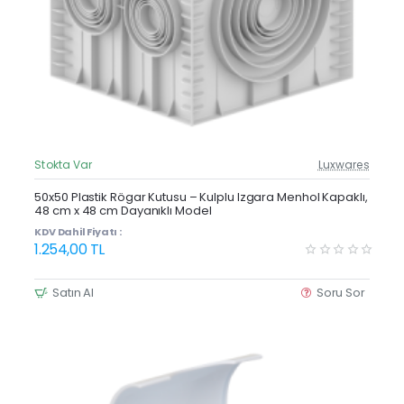
Stokta Var
Luxwares
Güncel Fiyat
Yeni Ürün
50x50 Plastik Rögar Kutusu – Kulplu Izgara Menhol Kapaklı,
48 cm x 48 cm Dayanıklı Model
KDV Dahil Fiyatı :
1.254,00 TL
Satın Al
Soru Sor