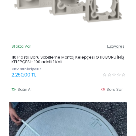
Stokta Var
Luxwares
Güncel Fiyat
Yeni Ürün
110 Plastik Boru Sabitleme Montaj Kelepçesi Ø 110 BORU İNİŞ
KELEPÇESİ - 100 adetli 1 Koli
KDV Dahil Fiyatı :
2.250,00 TL
Satın Al
Soru Sor