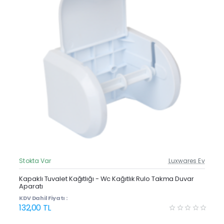
Stokta Var
Luxwares Ev
Güncel Fiyat
Yeni Ürün
Kapaklı Tuvalet Kağıtlığı - Wc Kağıtlık Rulo Takma Duvar
Aparatı
Çok Satan
KDV Dahil Fiyatı :
132,00 TL