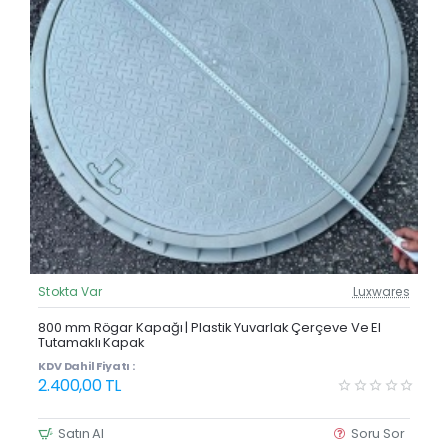
Stokta Var
Luxwares
Güncel Fiyat
Yeni Ürün
800 mm Rögar Kapağı | Plastik Yuvarlak Çerçeve Ve El
Tutamaklı Kapak
KDV Dahil Fiyatı :
2.400,00 TL
Satın Al
Soru Sor