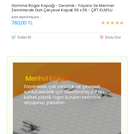
Çok Satan
Gömme Rögar Kapağı - Seramik - Fayans Ve Mermer
Zeminlerde Gizli Çerçeve Kapak 55 x 55 - ÇİFT KULPLU
KDV Dahil Fiyatı :
780,00 TL
Satın Al
Soru Sor
Menhol Rögar
Dayanıklılık, çok yönlülük ve çevresel
sürdürülebilirlik için tasarlanmış yüksek
kaliteli plastik rögar kutuları serimizle
altyapınızı yükseltin.