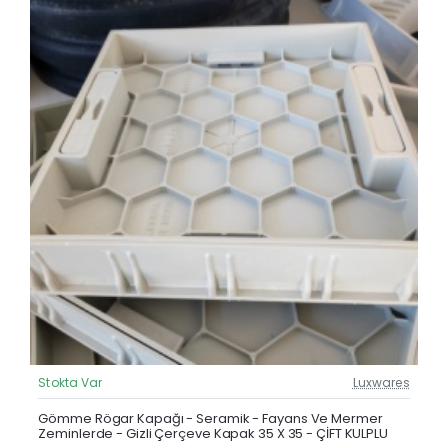
Stokta Var
Luxwares
Güncel Fiyat
Yeni Ürün
Gömme Rögar Kapağı - Seramik - Fayans Ve Mermer
Zeminlerde - Gizli Çerçeve Kapak 35 X 35 - ÇİFT KULPLU