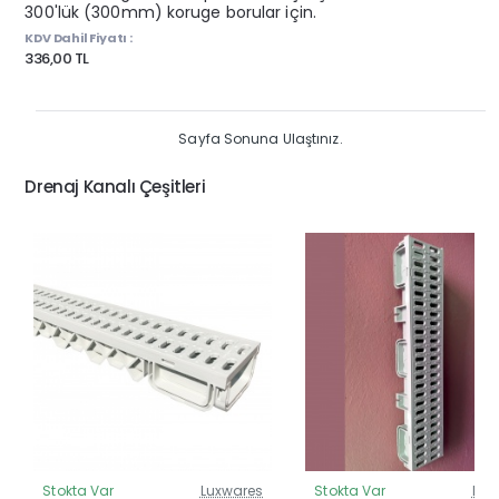
300'lük (300mm) koruge borular için.
KDV Dahil Fiyatı :
336,00 TL
Sayfa Sonuna Ulaştınız.
Drenaj Kanalı Çeşitleri
Stokta Var
Luxwares
Stokta Var
Lux
Güncel Fiyat
Günc