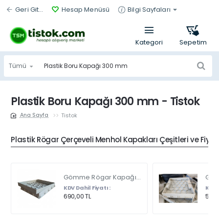
Geri Git...
Hesap Menüsü
Bilgi Sayfaları
Tümü
Ürün
bul...
Plastik Boru Kapağı 300 mm - Tistok
Tistok
home
Plastik Rögar Çerçeveli Menhol Kapakları Çeşitleri ve Fiyat
Gömme Rögar Kapağı - Seramik - Fayans Ve Mermer Zeminlerde - Gizli Çerçeve Kapak Çift Kulplu 45 X 45
KDV Dahil Fiyatı :
KDV D
690,00 TL
540,