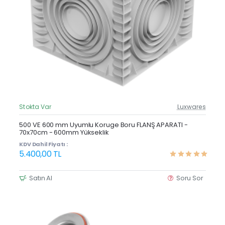
Stokta Var
Luxwares
Güncel Fiyat
Yeni Ürün
500 VE 600 mm Uyumlu Koruge Boru FLANŞ APARATI -
70x70cm - 600mm Yükseklik
KDV Dahil Fiyatı :
5.400,00 TL
Satın Al
Soru Sor