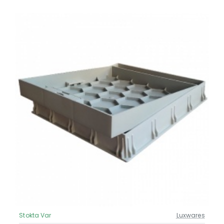
Stokta Var
Luxwares
Güncel Fiyat