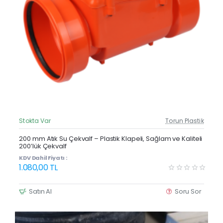
Stokta Var
Torun Plastik
Güncel Fiyat
200 mm Atık Su Çekvalf – Plastik Klapeli, Sağlam ve Kaliteli
200’lük Çekvalf
KDV Dahil Fiyatı :
1.080,00 TL
Satın Al
Soru Sor