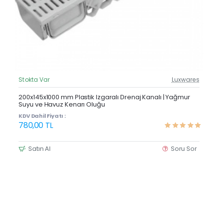
Stokta Var
Luxwares
Güncel Fiyat
Çok Satan
200x145x1000 mm Plastik Izgaralı Drenaj Kanalı | Yağmur
Suyu ve Havuz Kenarı Oluğu
KDV Dahil Fiyatı :
780,00 TL
Satın Al
Soru Sor