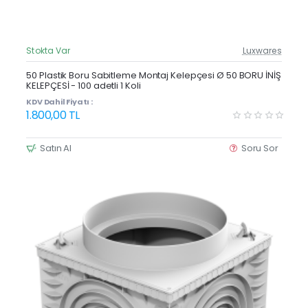
Stokta Var
Luxwares
Güncel Fiyat
Yeni Ürün
50 Plastik Boru Sabitleme Montaj Kelepçesi Ø 50 BORU İNİŞ
KELEPÇESİ - 100 adetli 1 Koli
KDV Dahil Fiyatı :
1.800,00 TL
Satın Al
Soru Sor