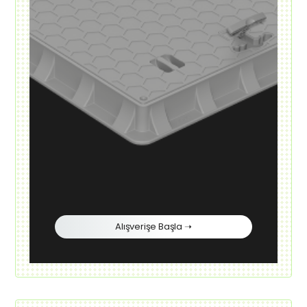
Alışverişe Başla ➝