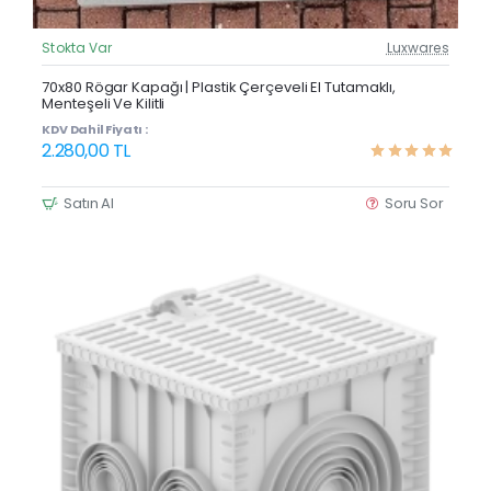
Stokta Var
Luxwares
Güncel Fiyat
Yeni Ürün
70x80 Rögar Kapağı | Plastik Çerçeveli El Tutamaklı,
Menteşeli Ve Kilitli
KDV Dahil Fiyatı :
2.280,00 TL
Satın Al
Soru Sor