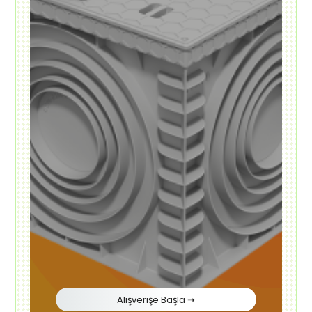
Alışverişe Başla ➝