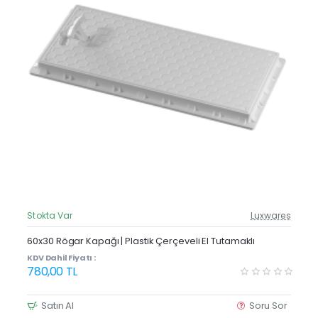
Stokta Var
Luxwares
Güncel Fiyat
Yeni Ürün
60x30 Rögar Kapağı | Plastik Çerçeveli El Tutamaklı
KDV Dahil Fiyatı :
780,00 TL
Satın Al
Soru Sor