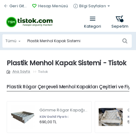
Geri Git...
Hesap Menüsü
Bilgi Sayfaları
Tümü
Ürün
bul...
Plastik Menhol Kapak Sistemi - Tistok
Tistok
home
Plastik Rögar Çerçeveli Menhol Kapakları Çeşitleri ve Fiyat
Gömme Rögar Kapağı - Seramik - Fayans Ve Mermer Zeminlerde - Gizli Çerçeve Kapak Çift Kulplu 45 X 45
KDV Dahil Fiyatı :
KDV D
690,00 TL
540,