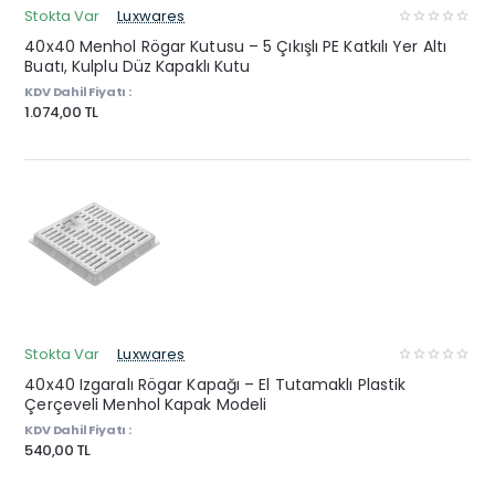
Stokta Var
Luxwares
40x40 Menhol Rögar Kutusu – 5 Çıkışlı PE Katkılı Yer Altı
Buatı, Kulplu Düz Kapaklı Kutu
KDV Dahil Fiyatı :
1.074,00 TL
Stokta Var
Luxwares
40x40 Izgaralı Rögar Kapağı – El Tutamaklı Plastik
Çerçeveli Menhol Kapak Modeli
KDV Dahil Fiyatı :
540,00 TL