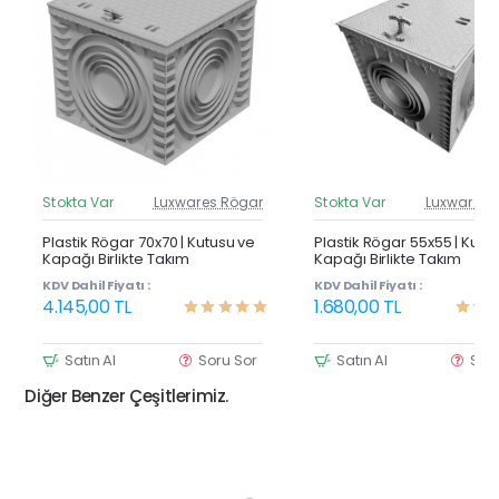
Stokta Var
Luxwares Rögar
Stokta Var
Luxwares 
Güncel Fiyat
Günc
Yeni Ürün
Y
Plastik Rögar 70x70 | Kutusu ve
Plastik Rögar 55x55 | Kutu
Kapağı Birlikte Takım
Kapağı Birlikte Takım
KDV Dahil Fiyatı :
KDV Dahil Fiyatı :
4.145,00 TL
1.680,00 TL
Satın Al
Soru Sor
Satın Al
Sor
Diğer Benzer Çeşitlerimiz.