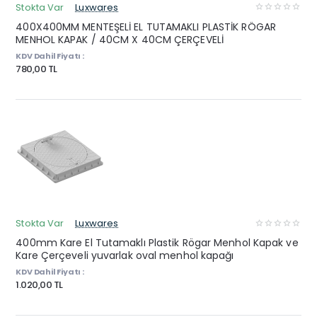
Stokta Var
Luxwares
400X400MM MENTEŞELİ EL TUTAMAKLI PLASTİK RÖGAR
MENHOL KAPAK / 40CM X 40CM ÇERÇEVELİ
KDV Dahil Fiyatı :
780,00 TL
Stokta Var
Luxwares
400mm Kare El Tutamaklı Plastik Rögar Menhol Kapak ve
Kare Çerçeveli yuvarlak oval menhol kapağı
KDV Dahil Fiyatı :
1.020,00 TL