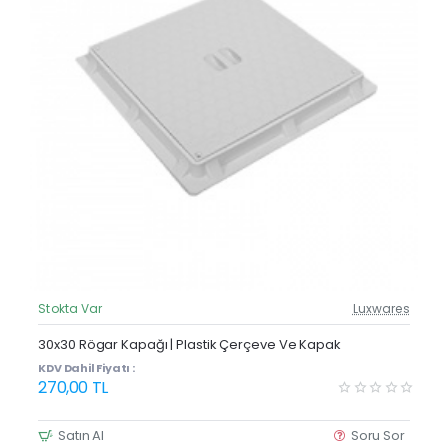
Stokta Var
Luxwares
Güncel Fiyat
30x30 Rögar Kapağı | Plastik Çerçeve Ve Kapak
KDV Dahil Fiyatı :
270,00 TL
Satın Al
Soru Sor