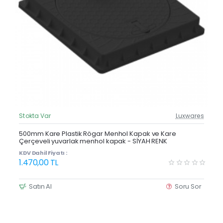
Stokta Var
Luxwares
Güncel Fiyat
Yeni Ürün
500mm Kare Plastik Rögar Menhol Kapak ve Kare
Çerçeveli yuvarlak menhol kapak - SİYAH RENK
KDV Dahil Fiyatı :
1.470,00 TL
Satın Al
Soru Sor