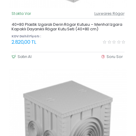
Stokta Var
Luxwares Rögar
Güncel Fiyat
Yeni Ürün
40×80 Plastik Izgaralı Derin Rögar Kutusu – Menhol Izgara
Kapaklı Dayanıklı Rögar Kutu Seti (40×80 cm)
KDV Dahil Fiyatı :
2.820,00 TL
Satın Al
Soru Sor