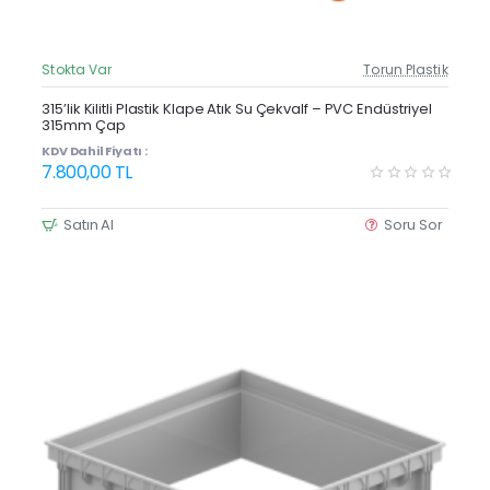
Stokta Var
Torun Plastik
Güncel Fiyat
Yeni Ürün
315’lik Kilitli Plastik Klape Atık Su Çekvalf – PVC Endüstriyel
315mm Çap
KDV Dahil Fiyatı :
7.800,00 TL
Satın Al
Soru Sor