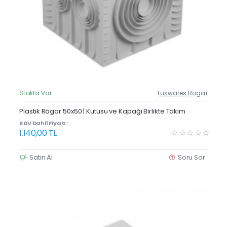
Stokta Var
Luxwares Rögar
Güncel Fiyat
Plastik Rögar 50x50 | Kutusu ve Kapağı Birlikte Takım
KDV Dahil Fiyatı :
1.140,00 TL
Satın Al
Soru Sor