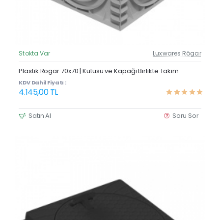
Stokta Var
Luxwares Rögar
Güncel Fiyat
Yeni Ürün
Plastik Rögar 70x70 | Kutusu ve Kapağı Birlikte Takım
KDV Dahil Fiyatı :
4.145,00 TL
Satın Al
Soru Sor