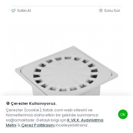
Satın Al
Soru Sor
🍪 Çerezler Kullanıyoruz.
Çerezler (cookie), tistok.com web sitesini ve
OK
hizmetlerimizi daha etkin bir şekilde sunmamızı
sağlamaktadır. Detaylı bilgi için
K.VK.K. Aydınlatma
Metni
&
Çerez Politikasını
inceleyebilirsiniz.
TSM
Hesabım
Telefon
Beğenilen
Karşılaştırma
Whatsapp