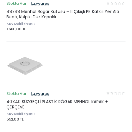
Stokta Var
Luxwares
48x48 Menhol Rögar Kutusu – 11 Çıkışlı PE Katkılı Yer Altı
Buatı, Kulplu Düz Kapaklı
KDV Dahil Fiyatı :
1.680,00 TL
Stokta Var
Luxwares
40X40 SÜZGEÇLİ PLASTİK RÖGAR MENHOL KAPAK +
ÇERÇEVE
KDV Dahil Fiyatı :
552,00 TL