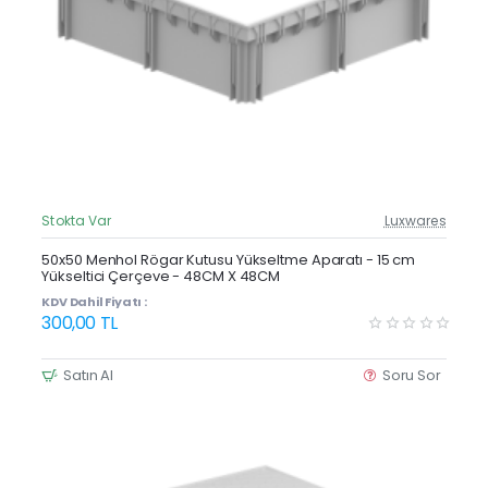
Stokta Var
Luxwares
Güncel Fiyat
Yeni Ürün
50x50 Menhol Rögar Kutusu Yükseltme Aparatı - 15 cm
Yükseltici Çerçeve - 48CM X 48CM
Çok Satan
KDV Dahil Fiyatı :
300,00 TL
Satın Al
Soru Sor