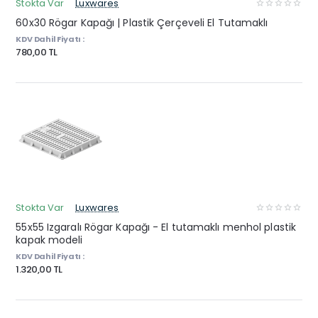
Stokta Var
Luxwares
60x30 Rögar Kapağı | Plastik Çerçeveli El Tutamaklı
KDV Dahil Fiyatı :
780,00 TL
Stokta Var
Luxwares
55x55 Izgaralı Rögar Kapağı - El tutamaklı menhol plastik
kapak modeli
KDV Dahil Fiyatı :
1.320,00 TL