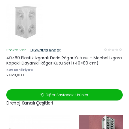
Stokta Var
Luxwares Rögar
40×80 Plastik Izgaralı Derin Rögar Kutusu – Menhol Izgara
Kapaklı Dayanıklı Rögar Kutu Seti (40×80 cm)
KDV Dahil Fiyatı :
2.820,00 TL
Diğer Sayfadaki Ürünler
Drenaj Kanalı Çeşitleri