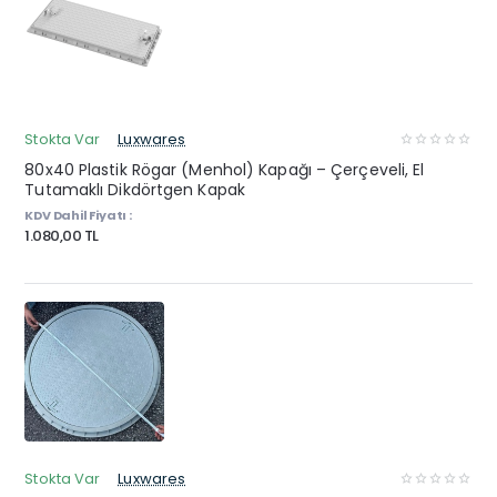
Stokta Var
Luxwares
80x40 Plastik Rögar (Menhol) Kapağı – Çerçeveli, El
Tutamaklı Dikdörtgen Kapak
KDV Dahil Fiyatı :
1.080,00 TL
Stokta Var
Luxwares