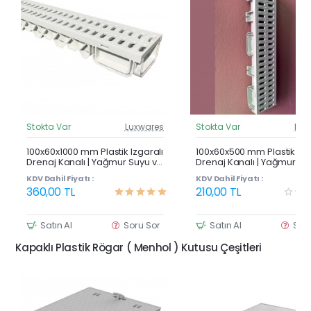
Stokta Var
Luxwares
Stokta Var
Lux
Güncel Fiyat
Günc
Çok Satan
100x60x1000 mm Plastik Izgaralı
100x60x500 mm Plastik Izg
Drenaj Kanalı | Yağmur Suyu ve
Drenaj Kanalı | Yağmur Su
Havuz Kenarı Oluğu
Havuz Kenarı Oluğu
KDV Dahil Fiyatı :
KDV Dahil Fiyatı :
360,00 TL
210,00 TL
Satın Al
Soru Sor
Satın Al
Sor
Kapaklı Plastik Rögar ( Menhol ) Kutusu Çeşitleri