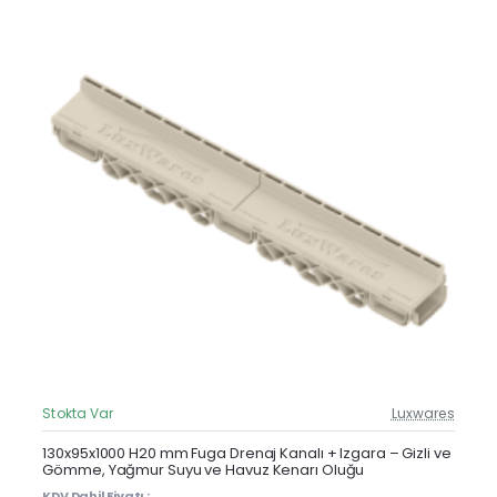
Stokta Var
Luxwares
Güncel Fiyat
Yeni Ürün
130x95x1000 H20 mm Fuga Drenaj Kanalı + Izgara – Gizli ve
Gömme, Yağmur Suyu ve Havuz Kenarı Oluğu
KDV Dahil Fiyatı :