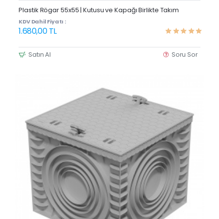
Yeni Ürün
Plastik Rögar 55x55 | Kutusu ve Kapağı Birlikte Takım
KDV Dahil Fiyatı :
1.680,00 TL
Satın Al
Soru Sor