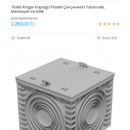
Yeni Ürün
70x80 Rögar Kapağı | Plastik Çerçeveli El Tutamaklı,
Menteşeli Ve Kilitli
KDV Dahil Fiyatı :
2.280,00 TL
Satın Al
Soru Sor