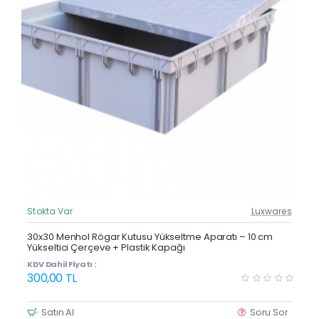
Stokta Var
Luxwares
Güncel Fiyat
Yeni Ürün
30x30 Menhol Rögar Kutusu Yükseltme Aparatı – 10 cm
Yükseltici Çerçeve + Plastik Kapağı
KDV Dahil Fiyatı :
300,00 TL
Satın Al
Soru Sor