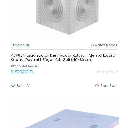
Stokta Var
Luxwares Rögar
Güncel Fiyat
Yeni Ürün
40×80 Plastik Izgaralı Derin Rögar Kutusu – Menhol Izgara
Kapaklı Dayanıklı Rögar Kutu Seti (40×80 cm)
KDV Dahil Fiyatı :
2.820,00 TL
Satın Al
Soru Sor