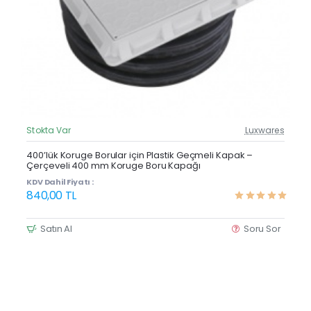
Stokta Var
Luxwares
Güncel Fiyat
400’lük Koruge Borular için Plastik Geçmeli Kapak –
Çerçeveli 400 mm Koruge Boru Kapağı
KDV Dahil Fiyatı :
840,00 TL
Satın Al
Soru Sor