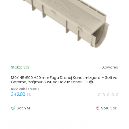
Stokta Var
Luxwares
Güncel Fiyat
Yeni Ürün
130x145x500 H20 mm Fuga Drenaj Kanalı + Izgara – Gizli ve
Gömme, Yağmur Suyu ve Havuz Kenarı Oluğu
KDV Dahil Fiyatı :
342,00 TL
Satın Al
Soru Sor