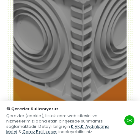
Alışverişe Başla ➝
🍪 Çerezler Kullanıyoruz.
Çerezler (cookie), tistok.com web sitesini ve
OK
hizmetlerimizi daha etkin bir şekilde sunmamızı
sağlamaktadır. Detaylı bilgi için
K.VK.K. Aydınlatma
Metni
&
Çerez Politikasını
inceleyebilirsiniz.
TSM
Hesabım
Telefon
Beğenilen
Karşılaştırma
Whatsapp