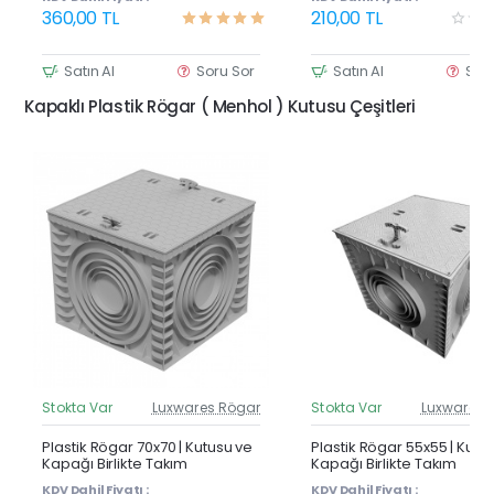
360,00 TL
210,00 TL
Satın Al
Soru Sor
Satın Al
Sor
Kapaklı Plastik Rögar ( Menhol ) Kutusu Çeşitleri
Stokta Var
Luxwares Rögar
Stokta Var
Luxwares 
Güncel Fiyat
Günc
Yeni Ürün
Y
Plastik Rögar 70x70 | Kutusu ve
Plastik Rögar 55x55 | Kutu
Kapağı Birlikte Takım
Kapağı Birlikte Takım
KDV Dahil Fiyatı :
KDV Dahil Fiyatı :