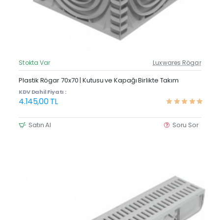
Stokta Var
Luxwares Rögar
Güncel Fiyat
Yeni Ürün
Plastik Rögar 70x70 | Kutusu ve Kapağı Birlikte Takım
KDV Dahil Fiyatı :
4.145,00 TL
Satın Al
Soru Sor