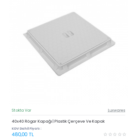
Stokta Var
Luxwares
Güncel Fiyat
40x40 Rögar Kapağı | Plastik Çerçeve Ve Kapak
KDV Dahil Fiyatı :
480,00 TL