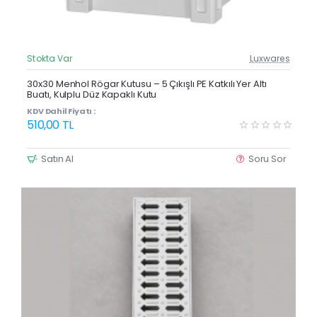
Stokta Var
Luxwares
Güncel Fiyat
Yeni Ürün
30x30 Menhol Rögar Kutusu – 5 Çıkışlı PE Katkılı Yer Altı
Buatı, Kulplu Düz Kapaklı Kutu
KDV Dahil Fiyatı :
510,00 TL
Satın Al
Soru Sor