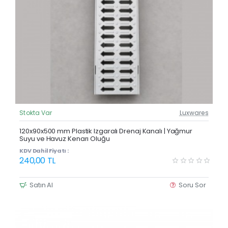
Stokta Var
Luxwares
Güncel Fiyat
Yeni Ürün
120x90x500 mm Plastik Izgaralı Drenaj Kanalı | Yağmur
Suyu ve Havuz Kenarı Oluğu
KDV Dahil Fiyatı :
240,00 TL
Satın Al
Soru Sor