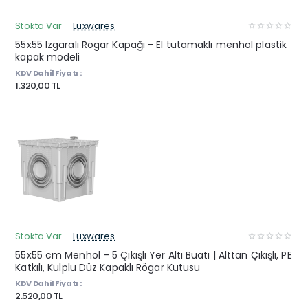
Stokta Var
Luxwares
55x55 Izgaralı Rögar Kapağı - El tutamaklı menhol plastik
kapak modeli
KDV Dahil Fiyatı :
1.320,00 TL
Stokta Var
Luxwares
55x55 cm Menhol – 5 Çıkışlı Yer Altı Buatı | Alttan Çıkışlı, PE
Katkılı, Kulplu Düz Kapaklı Rögar Kutusu
KDV Dahil Fiyatı :
2.520,00 TL