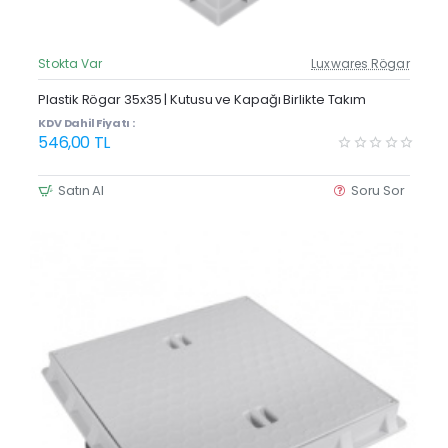
Stokta Var
Luxwares Rögar
Güncel Fiyat
Yeni Ürün
Plastik Rögar 35x35 | Kutusu ve Kapağı Birlikte Takım
Çok Satan
KDV Dahil Fiyatı :
546,00 TL
Satın Al
Soru Sor