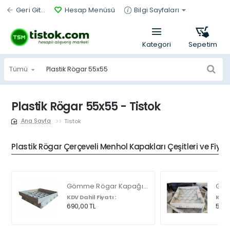
Geri Git...
Hesap Menüsü
Bilgi Sayfaları
Tümü
Ürün
bul...
Plastik Rögar 55x55 - Tistok
Tistok
home
Plastik Rögar Çerçeveli Menhol Kapakları Çeşitleri ve Fiyat
Gömme Rögar Kapağı - Seramik - Fayans Ve Mermer Zeminlerde - Gizli Çerçeve Kapak Çift Kulplu 45 X 45
KDV Dahil Fiyatı :
KDV D
690,00 TL
540,