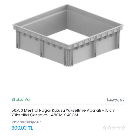
Stokta Var
Luxwares
Güncel Fiyat
Yeni Ürün
50x50 Menhol Rögar Kutusu Yükseltme Aparatı - 15 cm
Yükseltici Çerçeve - 48CM X 48CM
Çok Satan
KDV Dahil Fiyatı :
300,00 TL