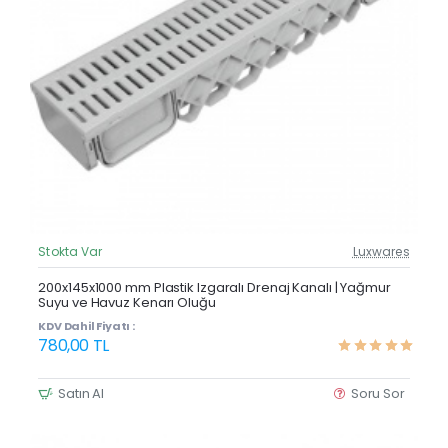
Stokta Var
Luxwares
Güncel Fiyat
Çok Satan
200x145x1000 mm Plastik Izgaralı Drenaj Kanalı | Yağmur
Suyu ve Havuz Kenarı Oluğu
KDV Dahil Fiyatı :
780,00 TL
Satın Al
Soru Sor