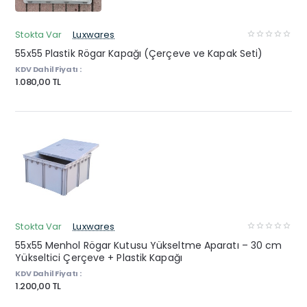
Stokta Var
Luxwares
55x55 Plastik Rögar Kapağı (Çerçeve ve Kapak Seti)
KDV Dahil Fiyatı :
1.080,00 TL
Stokta Var
Luxwares
55x55 Menhol Rögar Kutusu Yükseltme Aparatı – 30 cm
Yükseltici Çerçeve + Plastik Kapağı
KDV Dahil Fiyatı :
1.200,00 TL