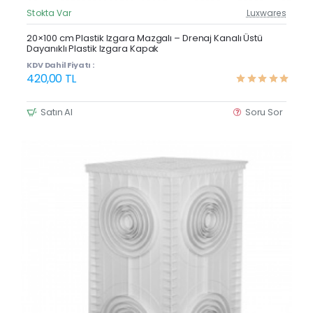
Stokta Var
Luxwares
Güncel Fiyat
Yeni Ürün
20×100 cm Plastik Izgara Mazgalı – Drenaj Kanalı Üstü
Dayanıklı Plastik Izgara Kapak
Çok Satan
KDV Dahil Fiyatı :
420,00 TL
Satın Al
Soru Sor