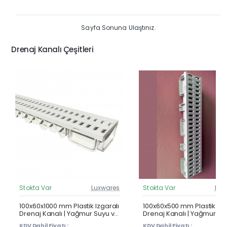
Sayfa Sonuna Ulaştınız.
Drenaj Kanalı Çeşitleri
Stokta Var
Luxwares
Stokta Var
Lux
Güncel Fiyat
Günc
Çok Satan
100x60x1000 mm Plastik Izgaralı
100x60x500 mm Plastik Izg
Drenaj Kanalı | Yağmur Suyu ve
Drenaj Kanalı | Yağmur Su
Havuz Kenarı Oluğu
Havuz Kenarı Oluğu
KDV Dahil Fiyatı :
KDV Dahil Fiyatı :