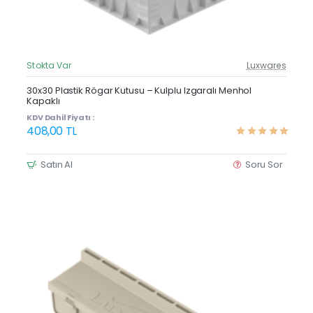
Stokta Var
Luxwares
Güncel Fiyat
Yeni Ürün
30x30 Plastik Rögar Kutusu – Kulplu Izgaralı Menhol
Kapaklı
KDV Dahil Fiyatı :
408,00 TL
Satın Al
Soru Sor