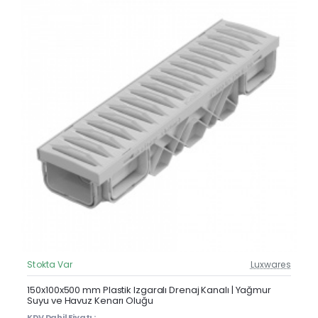
Stokta Var
Luxwares
Güncel Fiyat
Yeni Ürün
150x100x500 mm Plastik Izgaralı Drenaj Kanalı | Yağmur
Suyu ve Havuz Kenarı Oluğu
KDV Dahil Fiyatı :