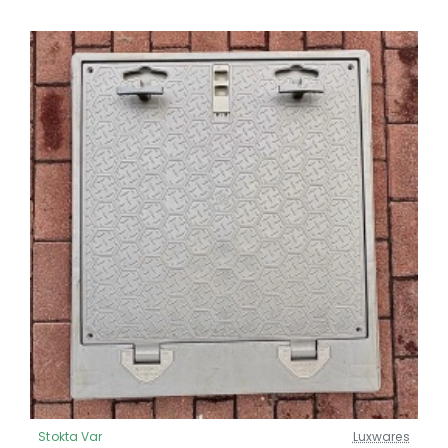
Stokta Var
Luxwares
Güncel Fiyat