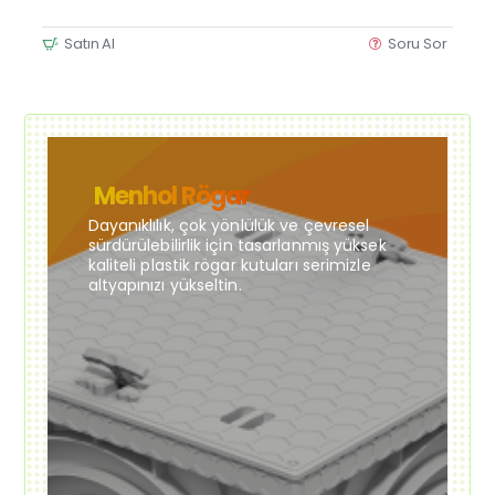
Satın Al
Soru Sor
Menhol Rögar
Dayanıklılık, çok yönlülük ve çevresel
sürdürülebilirlik için tasarlanmış yüksek
kaliteli plastik rögar kutuları serimizle
altyapınızı yükseltin.