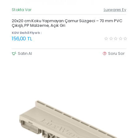
Stokta Var
Luxwares Ev
Güncel Fiyat
Yeni Ürün
20x20 cm Koku Yapmayan Çamur Süzgeci – 70 mm PVC
Çıkışlı, PP Malzeme, Açık Gri
KDV Dahil Fiyatı :
156,00 TL
Satın Al
Soru Sor