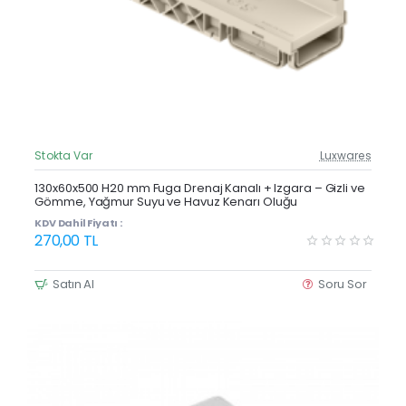
Stokta Var
Luxwares
Güncel Fiyat
Yeni Ürün
130x60x500 H20 mm Fuga Drenaj Kanalı + Izgara – Gizli ve
Gömme, Yağmur Suyu ve Havuz Kenarı Oluğu
Çok Satan
KDV Dahil Fiyatı :
270,00 TL
Satın Al
Soru Sor