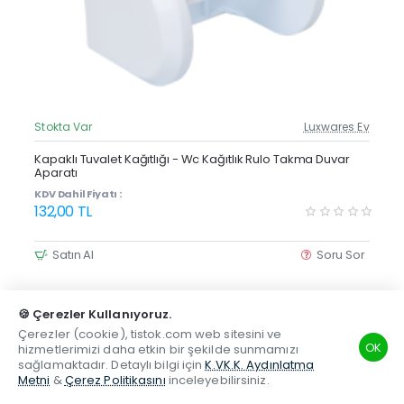
Stokta Var
Luxwares Ev
Güncel Fiyat
Yeni Ürün
Kapaklı Tuvalet Kağıtlığı - Wc Kağıtlık Rulo Takma Duvar
Aparatı
Çok Satan
KDV Dahil Fiyatı :
132,00 TL
Satın Al
Soru Sor
🍪 Çerezler Kullanıyoruz.
Çerezler (cookie), tistok.com web sitesini ve
OK
hizmetlerimizi daha etkin bir şekilde sunmamızı
sağlamaktadır. Detaylı bilgi için
K.VK.K. Aydınlatma
Menhol Rögar
Metni
&
Çerez Politikasını
inceleyebilirsiniz.
TSM
Hesabım
Telefon
Beğenilen
Karşılaştırma
Whatsapp
Dayanıklılık, çok yönlülük ve çevresel