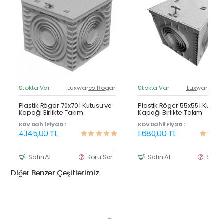
Stokta Var
Luxwares Rögar
Stokta Var
Luxwares 
Güncel Fiyat
Günc
Yeni Ürün
Y
Plastik Rögar 70x70 | Kutusu ve
Plastik Rögar 55x55 | Kutu
Kapağı Birlikte Takım
Kapağı Birlikte Takım
KDV Dahil Fiyatı :
KDV Dahil Fiyatı :
4.145,00 TL
1.680,00 TL
Satın Al
Soru Sor
Satın Al
Sor
Diğer Benzer Çeşitlerimiz.