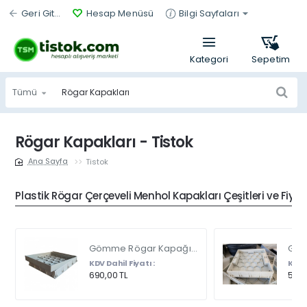
Geri Git...
Hesap Menüsü
Bilgi Sayfaları
Tümü
Ürün
bul...
Rögar Kapakları - Tistok
Tistok
home
Plastik Rögar Çerçeveli Menhol Kapakları Çeşitleri ve Fiyat
Gömme Rögar Kapağı - Seramik - Fayans Ve Mermer Zeminlerde - Gizli Çerçeve Kapak Çift Kulplu 45 X 45
KDV Dahil Fiyatı :
KDV D
690,00 TL
540,