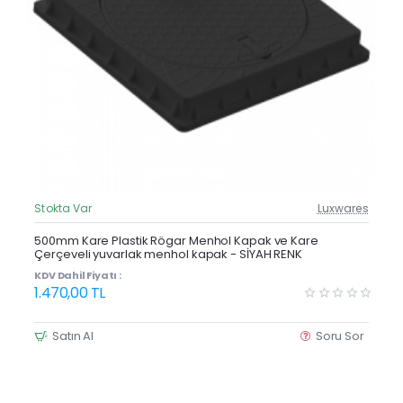
Stokta Var
Luxwares
Güncel Fiyat
Yeni Ürün
500mm Kare Plastik Rögar Menhol Kapak ve Kare
Çerçeveli yuvarlak menhol kapak - SİYAH RENK
KDV Dahil Fiyatı :
1.470,00 TL
Satın Al
Soru Sor