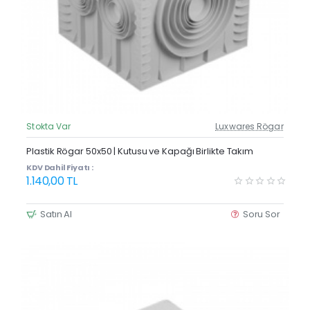
Stokta Var
Luxwares Rögar
Güncel Fiyat
Plastik Rögar 50x50 | Kutusu ve Kapağı Birlikte Takım
KDV Dahil Fiyatı :
1.140,00 TL
Satın Al
Soru Sor