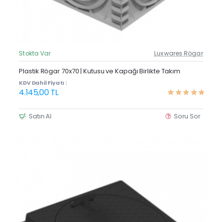
Stokta Var
Luxwares Rögar
Güncel Fiyat
Yeni Ürün
Plastik Rögar 70x70 | Kutusu ve Kapağı Birlikte Takım
KDV Dahil Fiyatı :
4.145,00 TL
Satın Al
Soru Sor