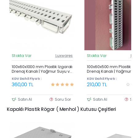
Stokta Var
Luxwares
Stokta Var
Lux
Güncel Fiyat
Günc
Çok Satan
100x60x1000 mm Plastik Izgaralı
100x60x500 mm Plastik Izg
Drenaj Kanalı | Yağmur Suyu ve
Drenaj Kanalı | Yağmur Su
Havuz Kenarı Oluğu
Havuz Kenarı Oluğu
KDV Dahil Fiyatı :
KDV Dahil Fiyatı :
360,00 TL
210,00 TL
Satın Al
Soru Sor
Satın Al
Sor
Kapaklı Plastik Rögar ( Menhol ) Kutusu Çeşitleri