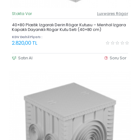
Stokta Var
Luxwares Rögar
Güncel Fiyat
Yeni Ürün
40×80 Plastik Izgaralı Derin Rögar Kutusu – Menhol Izgara
Kapaklı Dayanıklı Rögar Kutu Seti (40×80 cm)
KDV Dahil Fiyatı :
2.820,00 TL
Satın Al
Soru Sor