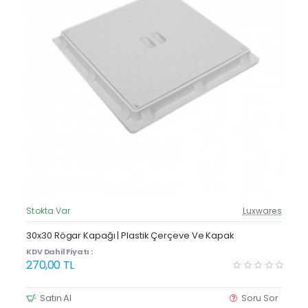
Stokta Var
Luxwares
Güncel Fiyat
30x30 Rögar Kapağı | Plastik Çerçeve Ve Kapak
KDV Dahil Fiyatı :
270,00 TL
Satın Al
Soru Sor