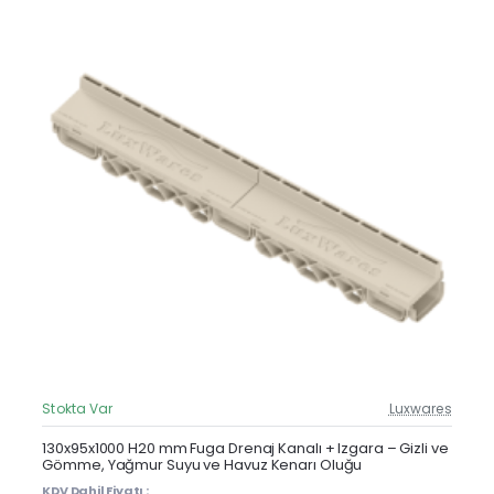
Stokta Var
Luxwares
Güncel Fiyat
Yeni Ürün
130x95x1000 H20 mm Fuga Drenaj Kanalı + Izgara – Gizli ve
Gömme, Yağmur Suyu ve Havuz Kenarı Oluğu
KDV Dahil Fiyatı :