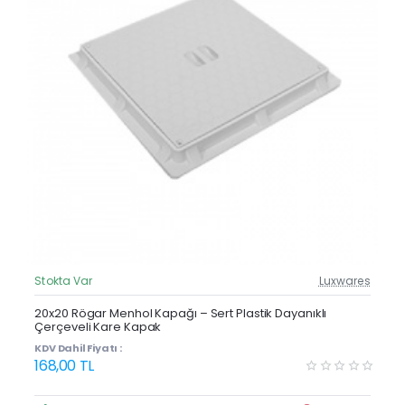
Stokta Var
Luxwares
Güncel Fiyat
20x20 Rögar Menhol Kapağı – Sert Plastik Dayanıklı
Çerçeveli Kare Kapak
KDV Dahil Fiyatı :
168,00 TL