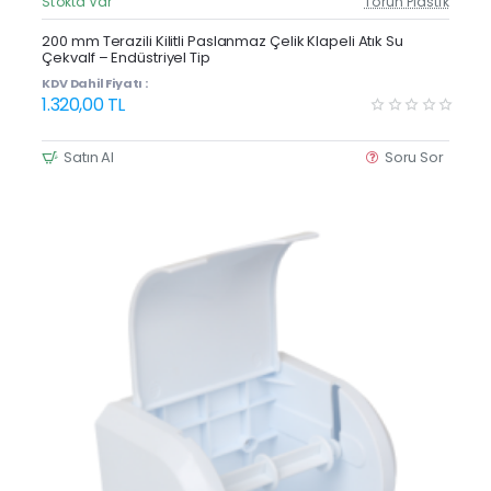
Stokta Var
Torun Plastik
Güncel Fiyat
200 mm Terazili Kilitli Paslanmaz Çelik Klapeli Atık Su
Çekvalf – Endüstriyel Tip
KDV Dahil Fiyatı :
1.320,00 TL
Satın Al
Soru Sor