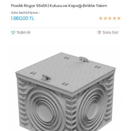
Yeni Ürün
Plastik Rögar 55x55 | Kutusu ve Kapağı Birlikte Takım
KDV Dahil Fiyatı :
1.680,00 TL
Satın Al
Soru Sor