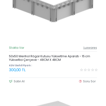
Stokta Var
Luxwares
Güncel Fiyat
Yeni Ürün
50x50 Menhol Rögar Kutusu Yükseltme Aparatı - 15 cm
Yükseltici Çerçeve - 48CM X 48CM
Çok Satan
KDV Dahil Fiyatı :
300,00 TL
Satın Al
Soru Sor