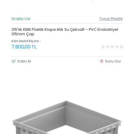
Stokta Var
Torun Plastik
Güncel Fiyat
Yeni Ürün
315’lik Kilitli Plastik Klape Atık Su Çekvalf – PVC Endüstriyel
315mm Çap
KDV Dahil Fiyatı :
7.800,00 TL
Satın Al
Soru Sor