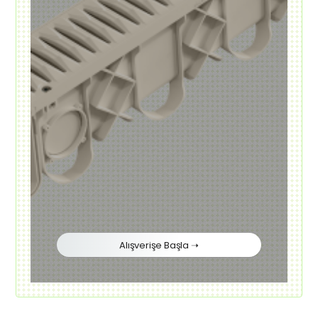
Alışverişe Başla ➝