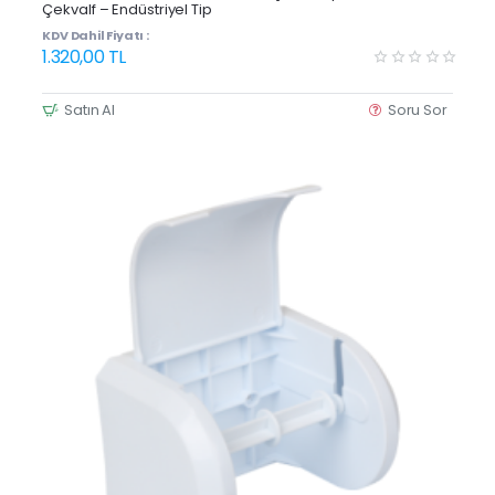
Çekvalf – Endüstriyel Tip
KDV Dahil Fiyatı :
1.320,00 TL
Satın Al
Soru Sor