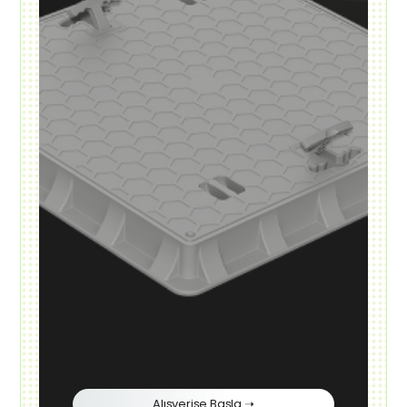
Alışverişe Başla ➝