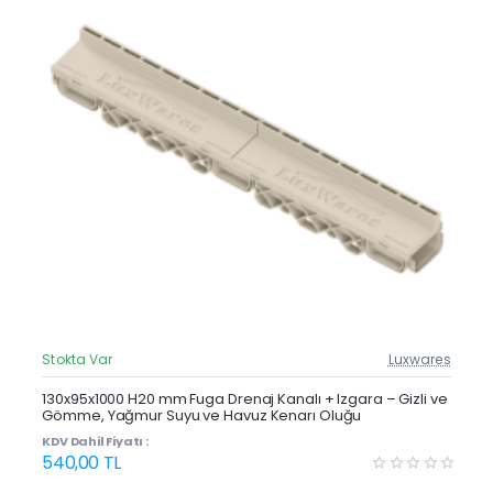
Stokta Var
Luxwares
Güncel Fiyat
Yeni Ürün
130x95x1000 H20 mm Fuga Drenaj Kanalı + Izgara – Gizli ve
Gömme, Yağmur Suyu ve Havuz Kenarı Oluğu
KDV Dahil Fiyatı :
540,00 TL