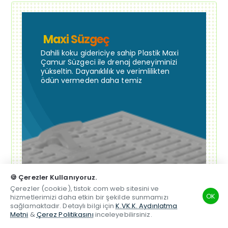
Maxi Süzgeç
Dahili koku gidericiye sahip Plastik Maxi
Çamur Süzgeci ile drenaj deneyiminizi
yükseltin. Dayanıklılık ve verimlilikten
ödün vermeden daha temiz
🍪 Çerezler Kullanıyoruz.
Çerezler (cookie), tistok.com web sitesini ve
OK
hizmetlerimizi daha etkin bir şekilde sunmamızı
sağlamaktadır. Detaylı bilgi için
K.VK.K. Aydınlatma
Metni
&
Çerez Politikasını
inceleyebilirsiniz.
TSM
Hesabım
Telefon
Beğenilen
Karşılaştırma
Whatsapp