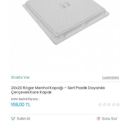
Stokta Var
Luxwares
Güncel Fiyat
20x20 Rögar Menhol Kapağı – Sert Plastik Dayanıklı
Çerçeveli Kare Kapak
KDV Dahil Fiyatı :
168,00 TL
Satın Al
Soru Sor