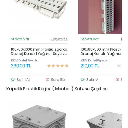
Stokta Var
Luxwares
Stokta Var
Lux
Güncel Fiyat
Günc
Çok Satan
100x60x1000 mm Plastik Izgaralı
100x60x500 mm Plastik Izg
Drenaj Kanalı | Yağmur Suyu ve
Drenaj Kanalı | Yağmur Su
Havuz Kenarı Oluğu
Havuz Kenarı Oluğu
KDV Dahil Fiyatı :
KDV Dahil Fiyatı :
360,00 TL
210,00 TL
Satın Al
Soru Sor
Satın Al
Sor
Kapaklı Plastik Rögar ( Menhol ) Kutusu Çeşitleri