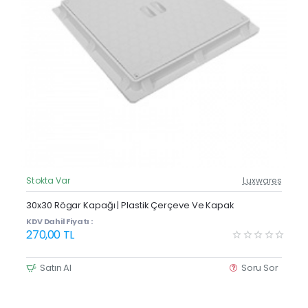
Stokta Var
Luxwares
Güncel Fiyat
30x30 Rögar Kapağı | Plastik Çerçeve Ve Kapak
KDV Dahil Fiyatı :
270,00 TL
Satın Al
Soru Sor