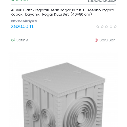
Güncel Fiyat
Yeni Ürün
40×80 Plastik Izgaralı Derin Rögar Kutusu – Menhol Izgara
Kapaklı Dayanıklı Rögar Kutu Seti (40×80 cm)
KDV Dahil Fiyatı :
2.820,00 TL
Satın Al
Soru Sor