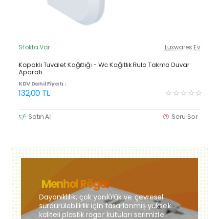
Stokta Var
Luxwares Ev
Güncel Fiyat
Yeni Ürün
Kapaklı Tuvalet Kağıtlığı - Wc Kağıtlık Rulo Takma Duvar
Aparatı
Çok Satan
KDV Dahil Fiyatı :
132,00 TL
Satın Al
Soru Sor
Menhol Rögar
Dayanıklılık, çok yönlülük ve çevresel
sürdürülebilirlik için tasarlanmış yüksek
kaliteli plastik rögar kutuları serimizle