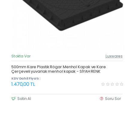
Stokta Var
Luxwares
Güncel Fiyat
Yeni Ürün
500mm Kare Plastik Rögar Menhol Kapak ve Kare
Çerçeveli yuvarlak menhol kapak - SİYAH RENK
KDV Dahil Fiyatı :
1.470,00 TL
Satın Al
Soru Sor