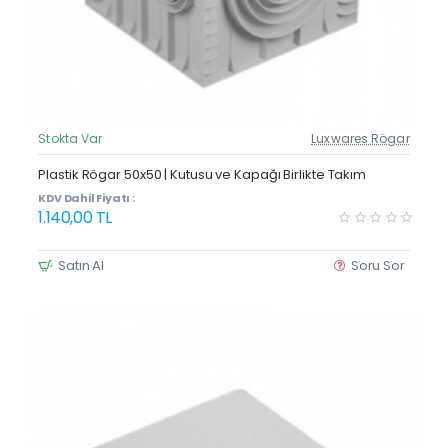
Stokta Var
Luxwares Rögar
Güncel Fiyat
Plastik Rögar 50x50 | Kutusu ve Kapağı Birlikte Takım
KDV Dahil Fiyatı :
1.140,00 TL
Satın Al
Soru Sor