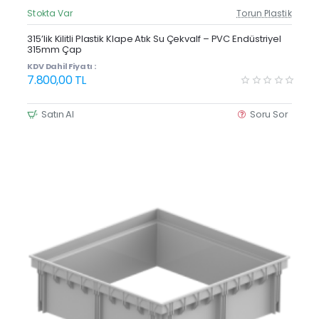
Stokta Var
Torun Plastik
Güncel Fiyat
Yeni Ürün
315’lik Kilitli Plastik Klape Atık Su Çekvalf – PVC Endüstriyel
315mm Çap
KDV Dahil Fiyatı :
7.800,00 TL
Satın Al
Soru Sor