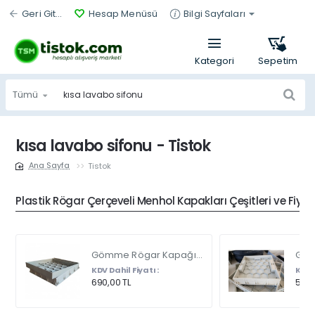
Geri Git...
Hesap Menüsü
Bilgi Sayfaları
Tümü
Ürün
bul...
kısa lavabo sifonu - Tistok
Tistok
home
Plastik Rögar Çerçeveli Menhol Kapakları Çeşitleri ve Fiyat
Gömme Rögar Kapağı - Seramik - Fayans Ve Mermer Zeminlerde - Gizli Çerçeve Kapak Çift Kulplu 45 X 45
KDV Dahil Fiyatı :
KDV D
690,00 TL
540,