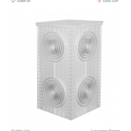
Satın Al
Soru Sor
Stokta Var
Luxwares Rögar