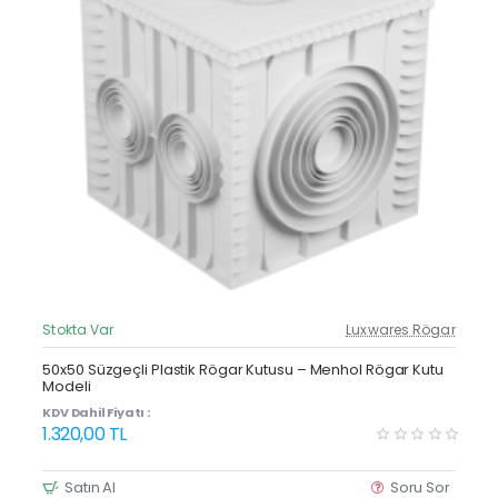
Stokta Var
Luxwares Rögar
Güncel Fiyat
Yeni Ürün
50x50 Süzgeçli Plastik Rögar Kutusu – Menhol Rögar Kutu
Modeli
KDV Dahil Fiyatı :
1.320,00 TL
Satın Al
Soru Sor