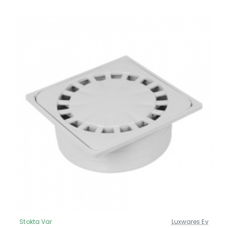
Stokta Var
Luxwares Ev
Güncel Fiyat