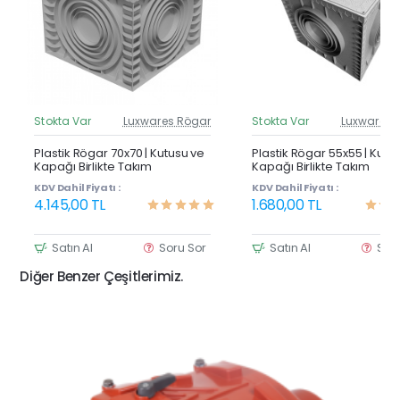
Stokta Var
Luxwares Rögar
Stokta Var
Luxwares 
Güncel Fiyat
Günc
Yeni Ürün
Y
Plastik Rögar 70x70 | Kutusu ve
Plastik Rögar 55x55 | Kutu
Kapağı Birlikte Takım
Kapağı Birlikte Takım
KDV Dahil Fiyatı :
KDV Dahil Fiyatı :
4.145,00 TL
1.680,00 TL
Satın Al
Soru Sor
Satın Al
Sor
Diğer Benzer Çeşitlerimiz.