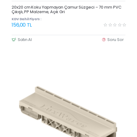
Yeni Ürün
20x20 cm Koku Yapmayan Çamur Süzgeci – 70 mm PVC
Çıkışlı, PP Malzeme, Açık Gri
KDV Dahil Fiyatı :
156,00 TL
Satın Al
Soru Sor