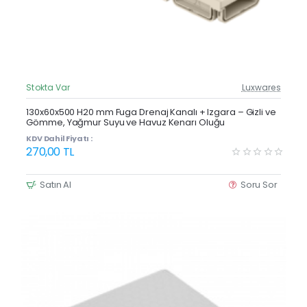
Stokta Var
Luxwares
Güncel Fiyat
Yeni Ürün
130x60x500 H20 mm Fuga Drenaj Kanalı + Izgara – Gizli ve
Gömme, Yağmur Suyu ve Havuz Kenarı Oluğu
Çok Satan
KDV Dahil Fiyatı :
270,00 TL
Satın Al
Soru Sor