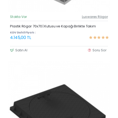
Stokta Var
Luxwares Rögar
Güncel Fiyat
Yeni Ürün
Plastik Rögar 70x70 | Kutusu ve Kapağı Birlikte Takım
KDV Dahil Fiyatı :
4.145,00 TL
Satın Al
Soru Sor