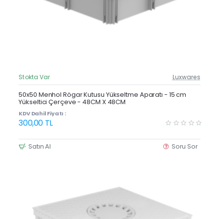
Stokta Var
Luxwares
Güncel Fiyat
Yeni Ürün
50x50 Menhol Rögar Kutusu Yükseltme Aparatı - 15 cm
Yükseltici Çerçeve - 48CM X 48CM
Çok Satan
KDV Dahil Fiyatı :
300,00 TL
Satın Al
Soru Sor