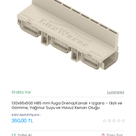
Stokta Var
Luxwares
Güncel Fiyat
Yeni Ürün
130x95x500 H85 mm Fuga Drenaj Kanalı + Izgara – Gizli ve
Gömme, Yağmur Suyu ve Havuz Kenarı Oluğu
KDV Dahil Fiyatı :
360,00 TL
Satın Al
Soru Sor