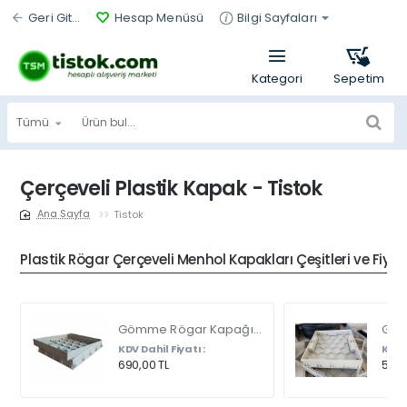
Geri Git...
Hesap Menüsü
Bilgi Sayfaları
Tümü
Ürün
bul...
Çerçeveli Plastik Kapak - Tistok
Tistok
home
Plastik Rögar Çerçeveli Menhol Kapakları Çeşitleri ve Fiyat
Gömme Rögar Kapağı - Seramik - Fayans Ve Mermer Zeminlerde - Gizli Çerçeve Kapak Çift Kulplu 45 X 45
KDV Dahil Fiyatı :
KDV D
690,00 TL
540,