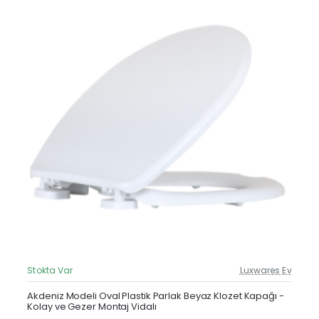
Stokta Var
Luxwares Ev
Güncel Fiyat
Yeni Ürün
Akdeniz Modeli Oval Plastik Parlak Beyaz Klozet Kapağı -
Kolay ve Gezer Montaj Vidalı