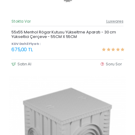
Stokta Var
Luxwares
Güncel Fiyat
Yeni Ürün
55x55 Menhol Rögar Kutusu Yükseltme Aparatı - 30 cm
Yükseltici Çerçeve - 55CM X 55CM
KDV Dahil Fiyatı :
675,00 TL
Satın Al
Soru Sor