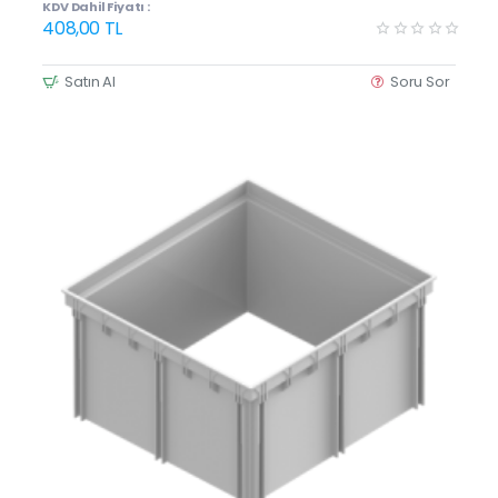
KDV Dahil Fiyatı :
408,00 TL
Satın Al
Soru Sor