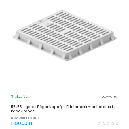
Stokta Var
Luxwares
Güncel Fiyat
Yeni Ürün
55x55 Izgaralı Rögar Kapağı - El tutamaklı menhol plastik
kapak modeli
KDV Dahil Fiyatı :
1.320,00 TL