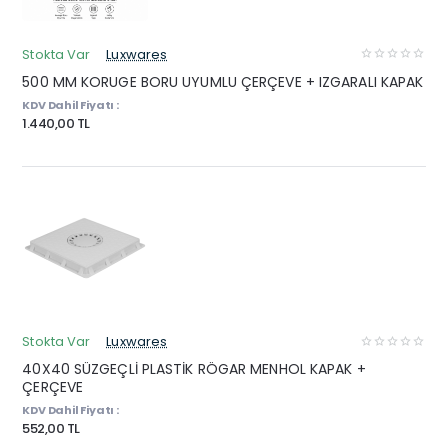
Stokta Var
Luxwares
500 MM KORUGE BORU UYUMLU ÇERÇEVE + IZGARALI KAPAK
KDV Dahil Fiyatı :
1.440,00 TL
Stokta Var
Luxwares
40X40 SÜZGEÇLİ PLASTİK RÖGAR MENHOL KAPAK +
ÇERÇEVE
KDV Dahil Fiyatı :
552,00 TL