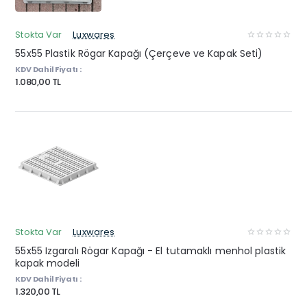
Stokta Var
Luxwares
55x55 Plastik Rögar Kapağı (Çerçeve ve Kapak Seti)
KDV Dahil Fiyatı :
1.080,00 TL
Stokta Var
Luxwares
55x55 Izgaralı Rögar Kapağı - El tutamaklı menhol plastik
kapak modeli
KDV Dahil Fiyatı :
1.320,00 TL