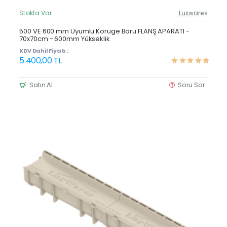
Stokta Var
Luxwares
Güncel Fiyat
Yeni Ürün
500 VE 600 mm Uyumlu Koruge Boru FLANŞ APARATI -
70x70cm - 600mm Yükseklik
KDV Dahil Fiyatı :
5.400,00 TL
Satın Al
Soru Sor