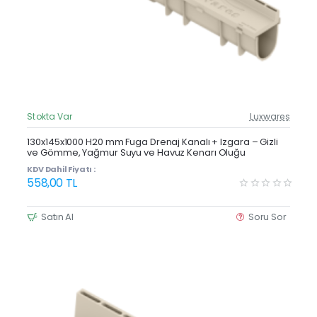
Stokta Var
Luxwares
Güncel Fiyat
Yeni Ürün
130x145x1000 H20 mm Fuga Drenaj Kanalı + Izgara – Gizli
ve Gömme, Yağmur Suyu ve Havuz Kenarı Oluğu
KDV Dahil Fiyatı :
558,00 TL
Satın Al
Soru Sor