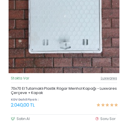
Stokta Var
Luxwares
Güncel Fiyat
Yeni Ürün
70x70 El Tutamaklı Plastik Rögar Menhol Kapağı - Luxwares
Çerçeve + Kapak
Çok Satan
KDV Dahil Fiyatı :
2.040,00 TL
Satın Al
Soru Sor