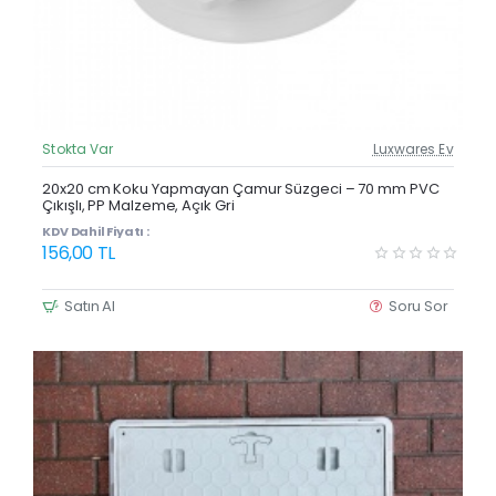
Stokta Var
Luxwares Ev
Güncel Fiyat
Yeni Ürün
20x20 cm Koku Yapmayan Çamur Süzgeci – 70 mm PVC
Çıkışlı, PP Malzeme, Açık Gri
KDV Dahil Fiyatı :
156,00 TL
Satın Al
Soru Sor