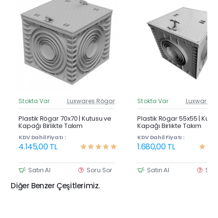
Stokta Var
Luxwares Rögar
Stokta Var
Luxwares 
Güncel Fiyat
Günc
Yeni Ürün
Y
Plastik Rögar 70x70 | Kutusu ve
Plastik Rögar 55x55 | Kutu
Kapağı Birlikte Takım
Kapağı Birlikte Takım
KDV Dahil Fiyatı :
KDV Dahil Fiyatı :
4.145,00 TL
1.680,00 TL
Satın Al
Soru Sor
Satın Al
Sor
Diğer Benzer Çeşitlerimiz.