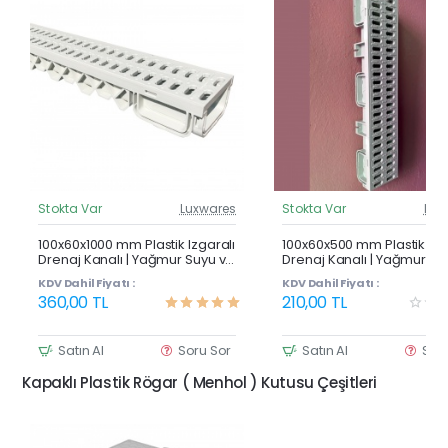
Stokta Var
Luxwares
Stokta Var
Lux
Güncel Fiyat
Günc
Çok Satan
100x60x1000 mm Plastik Izgaralı
100x60x500 mm Plastik Izg
Drenaj Kanalı | Yağmur Suyu ve
Drenaj Kanalı | Yağmur Su
Havuz Kenarı Oluğu
Havuz Kenarı Oluğu
KDV Dahil Fiyatı :
KDV Dahil Fiyatı :
360,00 TL
210,00 TL
Satın Al
Soru Sor
Satın Al
Sor
Kapaklı Plastik Rögar ( Menhol ) Kutusu Çeşitleri