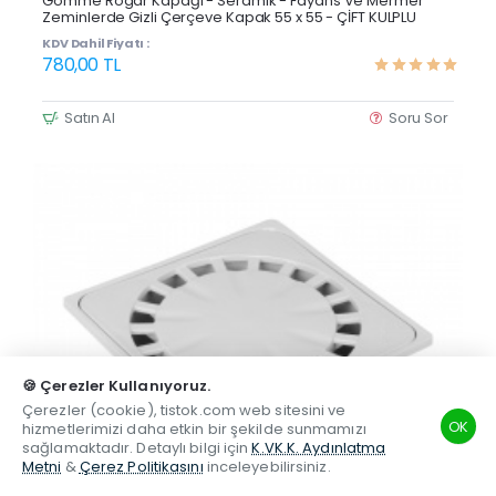
Gömme Rögar Kapağı - Seramik - Fayans Ve Mermer
Zeminlerde Gizli Çerçeve Kapak 55 x 55 - ÇİFT KULPLU
KDV Dahil Fiyatı :
780,00 TL
Satın Al
Soru Sor
🍪 Çerezler Kullanıyoruz.
Çerezler (cookie), tistok.com web sitesini ve
OK
hizmetlerimizi daha etkin bir şekilde sunmamızı
sağlamaktadır. Detaylı bilgi için
K.VK.K. Aydınlatma
Metni
&
Çerez Politikasını
inceleyebilirsiniz.
TSM
Hesabım
Telefon
Beğenilen
Karşılaştırma
Whatsapp