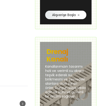
Alışverişe Başla ➝
Drenaj
Kanalı
Kanallarımızın tasarımı
hızlı ve verimli su akışını
teşvik ederek su
birikmesini ve çevredeki
alanlara olası zararı
önler. Durgun suya veda
edin ve kuru ve güvenli
bir ortam sağlayın.