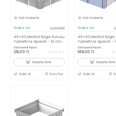
Hızlı İnceleme
Hızlı İnceleme
Güncel Fiyat
Günc
Stokta Var
Luxwares
Stokta Var
L
Yeni Ürün
Y
40×40 Menhol Rögar Kutusu
40×40 Menhol Rögar
Çok Satan
Yükseltme Aparatı – 10 cm
Yükseltme Aparatı – 
Yükseltici Plastik Çerçeve
Yükseltici Çerçeve + P
KDV Dahil Fiyatı :
KDV Dahil Fiyatı :
(40×40 cm)
Kapağı
216,00 TL
558,00 TL
Sepete Ekle
Sepete Ekle
Satın Al
Soru Sor
Satın Al
S