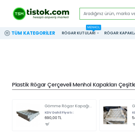
Aradığınız
ürün,
MENHOL
marka
TÜM KATEGORILER
RÖGAR KUTULARI
RÖGAR KAPAKL
ve
modeli
yazınız...
Plastik Rögar Çerçeveli Menhol Kapakları Çeşitler
Gömme Rögar Kapağı - Seramik - Fayans Ve Mermer Zeminlerde - Gizli Çerçeve Kapak Çift Kulplu 45 X 45
KDV Dahil Fiyatı :
K
690,00 TL
5