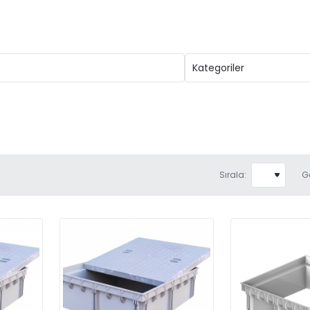
Sırala:
G