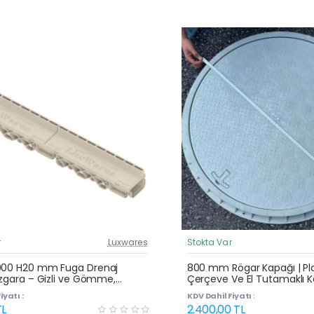
r
Luxwares
Stokta Var
Güncel Fiyat
Yeni Ürün
000 H20 mm Fuga Drenaj
800 mm Rögar Kapağı | Pla
Izgara – Gizli ve Gömme,
Çerçeve Ve El Tutamaklı 
uyu ve Havuz Kenarı Oluğu
iyatı :
KDV Dahil Fiyatı :
TL
2.400,00 TL