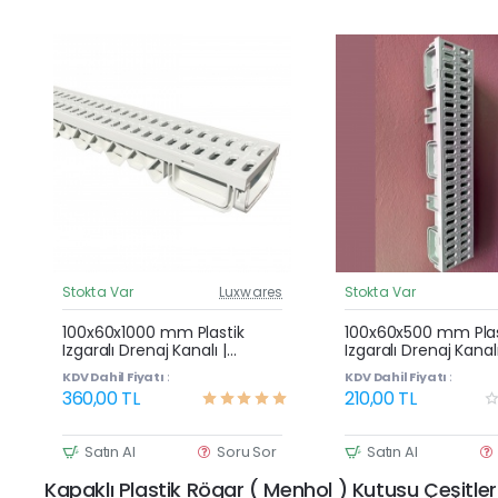
Stokta Var
Luxwares
Stokta Var
Güncel Fiyat
G
Çok Satan
100x60x1000 mm Plastik
100x60x500 mm Plas
Izgaralı Drenaj Kanalı |
Izgaralı Drenaj Kanalı
Yağmur Suyu ve Havuz
Yağmur Suyu ve Ha
KDV Dahil Fiyatı :
KDV Dahil Fiyatı :
Kenarı Oluğu
Kenarı Oluğu
360,00 TL
210,00 TL
Satın Al
Soru Sor
Satın Al
Kapaklı Plastik Rögar ( Menhol ) Kutusu Çeşitler