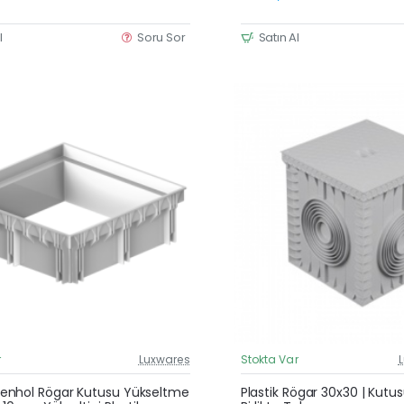
l
Soru Sor
Satın Al
r
Luxwares
Stokta Var
Güncel Fiyat
Yeni Ürün
nhol Rögar Kutusu Yükseltme
Plastik Rögar 30x30 | Kutu