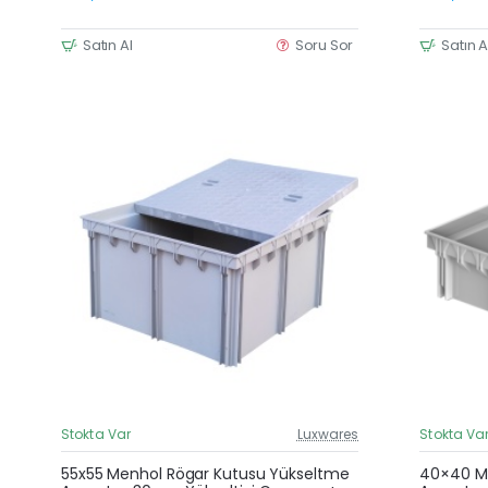
Satın Al
Soru Sor
Satın A
Stokta Var
Luxwares
Stokta Va
Güncel Fiyat
Yeni Ürün
55x55 Menhol Rögar Kutusu Yükseltme
40×40 Me