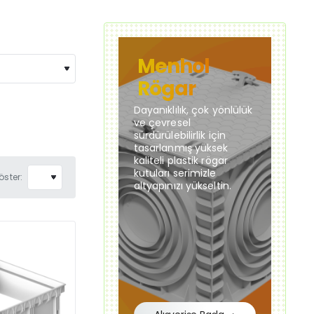
Menhol
Rögar
Dayanıklılık, çok yönlülük
ve çevresel
sürdürülebilirlik için
tasarlanmış yüksek
kaliteli plastik rögar
kutuları serimizle
öster:
altyapınızı yükseltin.