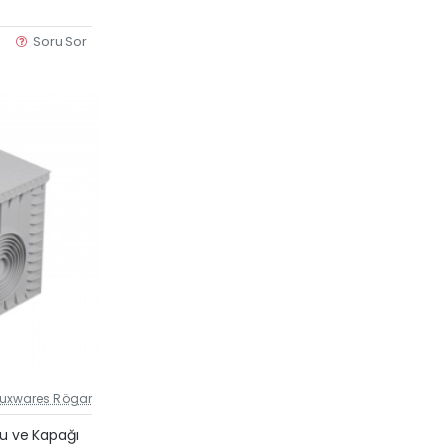
Soru Sor
Luxwares Rögar
Güncel Fiyat
su ve Kapağı