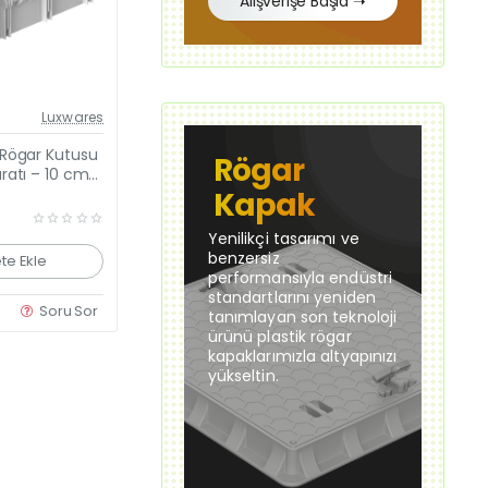
Alışverişe Başla ➝
Güncel Fiyat
Luxwares
Yeni Ürün
Rögar Kutusu
Rögar
ratı – 10 cm
çeve (30×30
Kapak
Yenilikçi tasarımı ve
benzersiz
te Ekle
performansıyla endüstri
standartlarını yeniden
Soru Sor
tanımlayan son teknoloji
ürünü plastik rögar
kapaklarımızla altyapınızı
yükseltin.