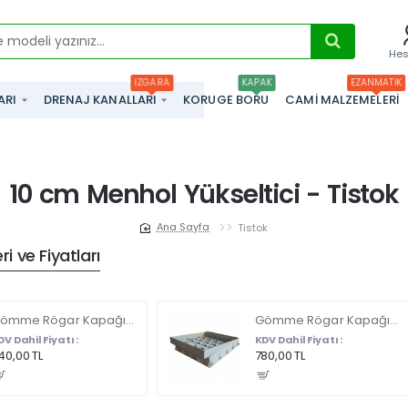
He
IZGARA
KAPAK
EZANMATIK
ARI
DRENAJ KANALLARI
KORUGE BORU
CAMI MALZEMELERI
10 cm Menhol Yükseltici - Tistok
Tistok
home
i ve Fiyatları
Gömme Rögar Kapağı - Seramik - Fayans Ve Mermer Zeminlerde - Gizli Çerçeve Kapak 35 X 35 - ÇİFT KULPLU
Gömme Rögar Kapağı - Seramik - Fayans Ve Mermer Zeminlerde Gizli Çerçeve Kapak 55 x 55 - ÇİFT KULPLU
DV Dahil Fiyatı :
KDV Dahil Fiyatı :
40,00 TL
780,00 TL