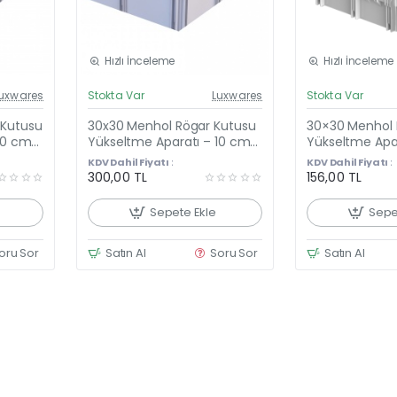
Hızlı İnceleme
Hızlı İnceleme
el Fiyat
Güncel Fiyat
uxwares
Stokta Var
Luxwares
Stokta Var
eni Ürün
Yeni Ürün
 Kutusu
30x30 Menhol Rögar Kutusu
30×30 Menhol 
10 cm
Yükseltme Aparatı – 10 cm
Yükseltme Apa
lastik
Yükseltici Çerçeve + Plastik
Yükseltici Çer
KDV Dahil Fiyatı :
KDV Dahil Fiyatı :
Kapağı
cm)
300,00 TL
156,00 TL
Sepete Ekle
Sepe
oru Sor
Satın Al
Soru Sor
Satın Al