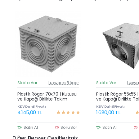
Stokta Var
Luxwares Rögar
Stokta Var
Luxwa
Güncel Fiyat
G
Yeni Ürün
Plastik Rögar 70x70 | Kutusu
Plastik Rögar 55x55 
ve Kapağı Birlikte Takım
ve Kapağı Birlikte T
KDV Dahil Fiyatı :
KDV Dahil Fiyatı :
4.145,00 TL
1.680,00 TL
Satın Al
Soru Sor
Satın Al
Diğer Benzer Çeşitlerimiz.