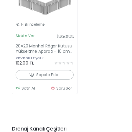
Hızlı İnceleme
Güncel Fiyat
Stokta Var
Luxwares
Yeni Ürün
20×20 Menhol Rögar Kutusu
Yükseltme Aparatı – 10 cm
Yükseltici Çerçeve (20×20
KDV Dahil Fiyatı :
cm)
102,00 TL
Sepete Ekle
Satın Al
Soru Sor
Drenaj Kanalı Çeşitleri