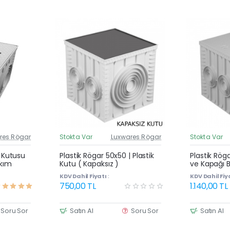
res Rögar
Stokta Var
Luxwares Rögar
Stokta Var
üncel Fiyat
Güncel Fiyat
Yeni Ürün
Yeni Ürün
| Kutusu
Plastik Rögar 50x50 | Plastik
Plastik Rög
akım
Kutu ( Kapaksız )
ve Kapağı B
KDV Dahil Fiyatı :
KDV Dahil Fiya
750,00 TL
1.140,00 TL
Soru Sor
Satın Al
Soru Sor
Satın Al