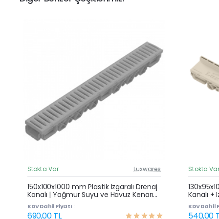
Stokta Var
Luxwares
Stokta Va
Güncel Fiyat
Yeni Ürün
150x100x1000 mm Plastik Izgaralı Drenaj
130x95x1
Kanalı | Yağmur Suyu ve Havuz Kenarı
Kanalı + 
Çok Satan
Oluğu
Yağmur S
KDV Dahil Fiyatı :
KDV Dahil F
690,00 TL
540,00 