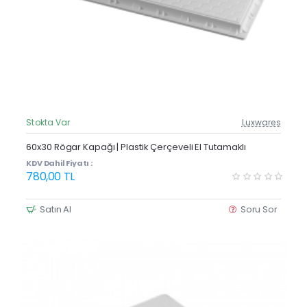
Stokta Var
Luxwares
Güncel Fiyat
Yeni Ürün
60x30 Rögar Kapağı | Plastik Çerçeveli El Tutamaklı
KDV Dahil Fiyatı :
780,00 TL
Satın Al
Soru Sor