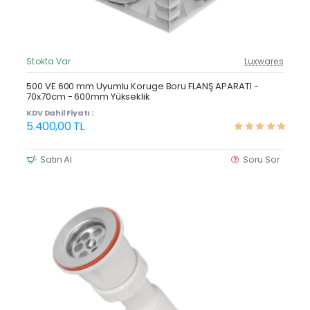
Stokta Var
Luxwares
Güncel Fiyat
Yeni Ürün
500 VE 600 mm Uyumlu Koruge Boru FLANŞ APARATI -
70x70cm - 600mm Yükseklik
KDV Dahil Fiyatı :
5.400,00 TL
Satın Al
Soru Sor