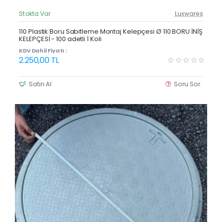
Stokta Var
Luxwares
Güncel Fiyat
Yeni Ürün
110 Plastik Boru Sabitleme Montaj Kelepçesi Ø 110 BORU İNİŞ
KELEPÇESİ - 100 adetli 1 Koli
KDV Dahil Fiyatı :
2.250,00 TL
Satın Al
Soru Sor