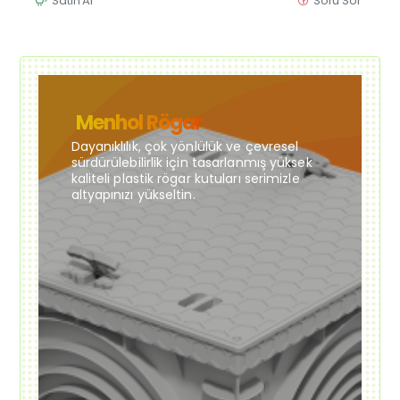
Satın Al
Soru Sor
Menhol Rögar
Dayanıklılık, çok yönlülük ve çevresel
sürdürülebilirlik için tasarlanmış yüksek
kaliteli plastik rögar kutuları serimizle
altyapınızı yükseltin.