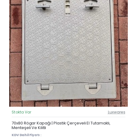
Stokta Var
Luxwares
Güncel Fiyat
Yeni Ürün
70x80 Rögar Kapağı | Plastik Çerçeveli El Tutamaklı,
Menteşeli Ve Kilitli
KDV Dahil Fiyatı :