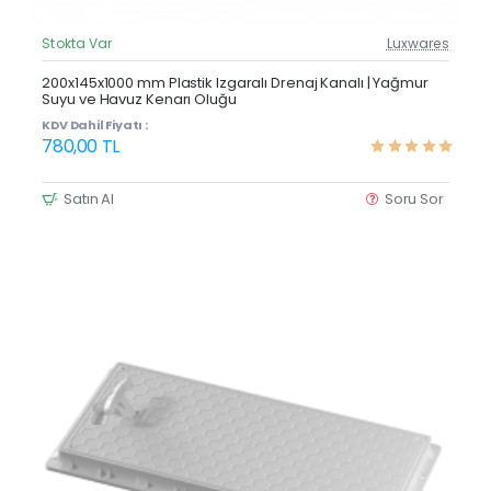
Stokta Var
Luxwares
Güncel Fiyat
Çok Satan
200x145x1000 mm Plastik Izgaralı Drenaj Kanalı | Yağmur
Suyu ve Havuz Kenarı Oluğu
KDV Dahil Fiyatı :
780,00 TL
Satın Al
Soru Sor