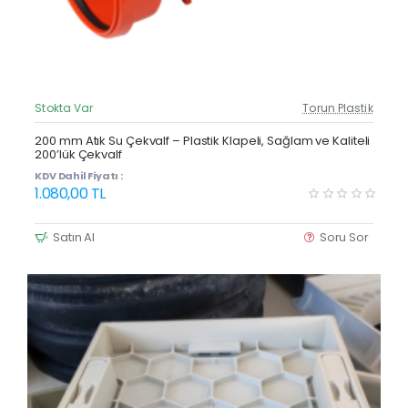
Stokta Var
Torun Plastik
Güncel Fiyat
200 mm Atık Su Çekvalf – Plastik Klapeli, Sağlam ve Kaliteli
200’lük Çekvalf
KDV Dahil Fiyatı :
1.080,00 TL
Satın Al
Soru Sor