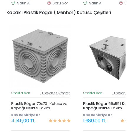
Satın Al
Soru Sor
Satın Al
Sor
Kapaklı Plastik Rögar ( Menhol ) Kutusu Çeşitleri
Stokta Var
Luxwares Rögar
Stokta Var
Luxwares 
Güncel Fiyat
Günc
Yeni Ürün
Y
Plastik Rögar 70x70 | Kutusu ve
Plastik Rögar 55x55 | Kutu
Kapağı Birlikte Takım
Kapağı Birlikte Takım
KDV Dahil Fiyatı :
KDV Dahil Fiyatı :
4.145,00 TL
1.680,00 TL