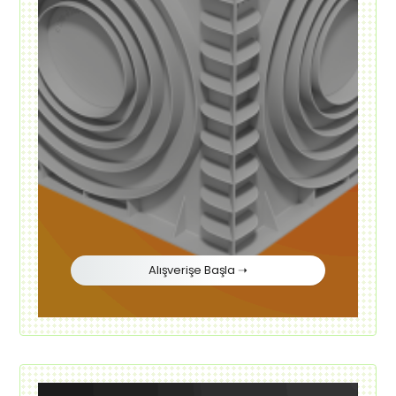
Alışverişe Başla ➝