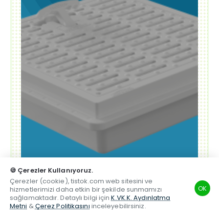
🍪 Çerezler Kullanıyoruz.
Çerezler (cookie), tistok.com web sitesini ve
OK
hizmetlerimizi daha etkin bir şekilde sunmamızı
sağlamaktadır. Detaylı bilgi için
K.VK.K. Aydınlatma
Metni
&
Çerez Politikasını
inceleyebilirsiniz.
TSM
Hesabım
Telefon
Beğenilen
Karşılaştırma
Whatsapp