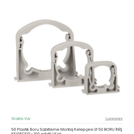
Stokta Var
Luxwares
Güncel Fiyat
Yeni Ürün
50 Plastik Boru Sabitleme Montaj Kelepçesi Ø 50 BORU İNİŞ
KELEPÇESİ - 100 adetli 1 Koli