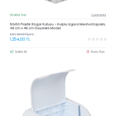
Stokta Var
Luxwares
Güncel Fiyat
Yeni Ürün
50x50 Plastik Rögar Kutusu – Kulplu Izgara Menhol Kapaklı,
48 cm x 48 cm Dayanıklı Model
KDV Dahil Fiyatı :
1.254,00 TL
Satın Al
Soru Sor