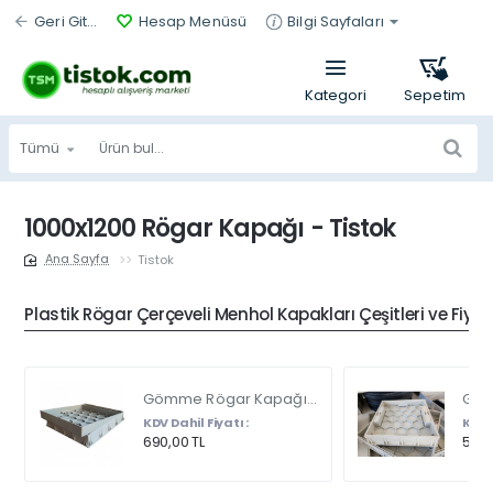
Geri Git...
Hesap Menüsü
Bilgi Sayfaları
Tümü
Ürün
bul...
1000x1200 Rögar Kapağı - Tistok
Tistok
home
Plastik Rögar Çerçeveli Menhol Kapakları Çeşitleri ve Fiyat
Gömme Rögar Kapağı - Seramik - Fayans Ve Mermer Zeminlerde - Gizli Çerçeve Kapak Çift Kulplu 45 X 45
KDV Dahil Fiyatı :
KDV D
690,00 TL
540,