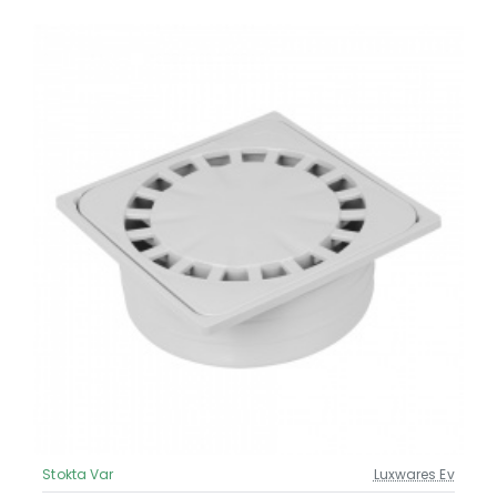
Stokta Var
Luxwares Ev
Güncel Fiyat