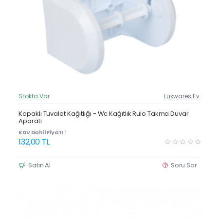
Stokta Var
Luxwares Ev
Güncel Fiyat
Yeni Ürün
Kapaklı Tuvalet Kağıtlığı - Wc Kağıtlık Rulo Takma Duvar
Aparatı
Çok Satan
KDV Dahil Fiyatı :
132,00 TL
Satın Al
Soru Sor