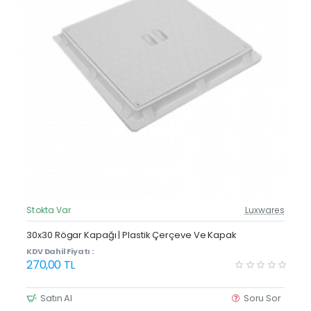
Stokta Var
Luxwares
Güncel Fiyat
30x30 Rögar Kapağı | Plastik Çerçeve Ve Kapak
KDV Dahil Fiyatı :
270,00 TL
Satın Al
Soru Sor