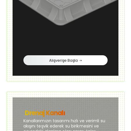
Alışverişe Başla ➝
Drenaj Kanalı
Kanallarımızın tasarımı hızlı ve verimli su
akışını teşvik ederek su birikmesini ve