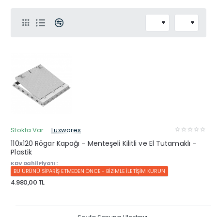
Stokta Var
Luxwares
110x120 Rögar Kapağı - Menteşeli Kilitli ve El Tutamaklı -
Plastik
KDV Dahil Fiyatı :
BU ÜRÜNÜ SİPARİŞ ETMEDEN ÖNCE - BİZİMLE İLETİŞİM KURUN
4.980,00 TL