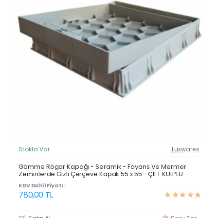
Stokta Var
Luxwares
Güncel Fiyat
Çok Satan
Gömme Rögar Kapağı - Seramik - Fayans Ve Mermer
Zeminlerde Gizli Çerçeve Kapak 55 x 55 - ÇİFT KULPLU
KDV Dahil Fiyatı :
780,00 TL