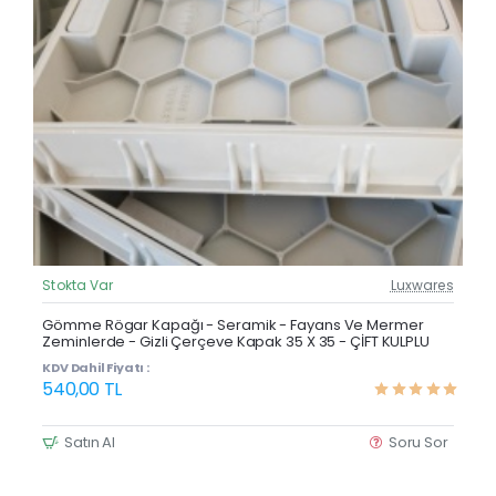
Stokta Var
Luxwares
Güncel Fiyat
Yeni Ürün
Gömme Rögar Kapağı - Seramik - Fayans Ve Mermer
Zeminlerde - Gizli Çerçeve Kapak 35 X 35 - ÇİFT KULPLU
KDV Dahil Fiyatı :
540,00 TL
Satın Al
Soru Sor