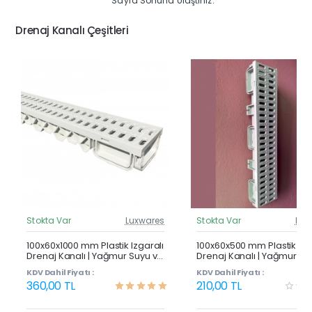
Sayfa Sonuna Ulaştınız.
Drenaj Kanalı Çeşitleri
Stokta Var
Luxwares
Stokta Var
Lux
Güncel Fiyat
Günc
Çok Satan
100x60x1000 mm Plastik Izgaralı
100x60x500 mm Plastik Izg
Drenaj Kanalı | Yağmur Suyu ve
Drenaj Kanalı | Yağmur Su
Havuz Kenarı Oluğu
Havuz Kenarı Oluğu
KDV Dahil Fiyatı :
KDV Dahil Fiyatı :
360,00 TL
210,00 TL