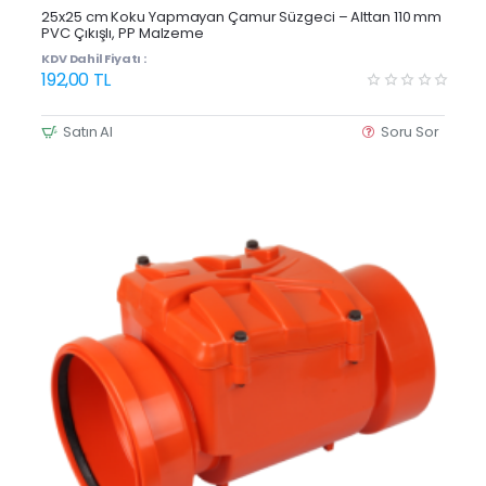
Yeni Ürün
25x25 cm Koku Yapmayan Çamur Süzgeci – Alttan 110 mm
PVC Çıkışlı, PP Malzeme
KDV Dahil Fiyatı :
192,00 TL
Satın Al
Soru Sor