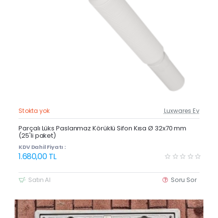
Stokta yok
Luxwares Ev
Güncel Fiyat
Yeni Ürün
Parçalı Lüks Paslanmaz Körüklü Sifon Kısa Ø 32x70 mm
(25'li paket)
KDV Dahil Fiyatı :
1.680,00 TL
Satın Al
Soru Sor