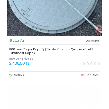
Stokta Var
Luxwares
Güncel Fiyat
Yeni Ürün
800 mm Rögar Kapağı | Plastik Yuvarlak Çerçeve Ve El
Tutamaklı Kapak
KDV Dahil Fiyatı :
2.400,00 TL
Satın Al
Soru Sor