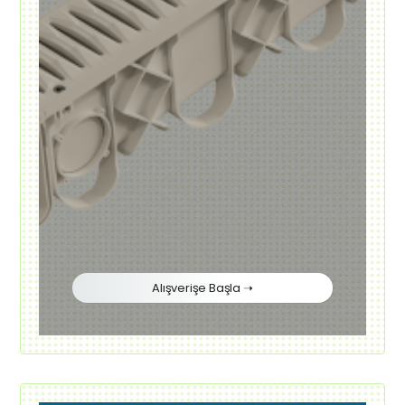
Alışverişe Başla ➝