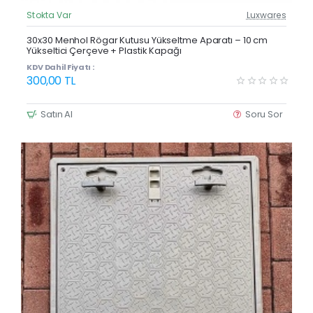
Stokta Var
Luxwares
Güncel Fiyat
Yeni Ürün
30x30 Menhol Rögar Kutusu Yükseltme Aparatı – 10 cm
Yükseltici Çerçeve + Plastik Kapağı
KDV Dahil Fiyatı :
300,00 TL
Satın Al
Soru Sor