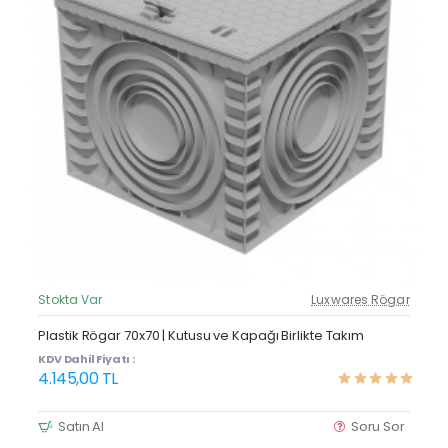
Stokta Var
Luxwares Rögar
Güncel Fiyat
Yeni Ürün
Plastik Rögar 70x70 | Kutusu ve Kapağı Birlikte Takım
KDV Dahil Fiyatı :
4.145,00 TL
Satın Al
Soru Sor