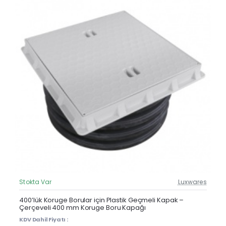
Stokta Var
Luxwares
Güncel Fiyat
400’lük Koruge Borular için Plastik Geçmeli Kapak –
Çerçeveli 400 mm Koruge Boru Kapağı
KDV Dahil Fiyatı :