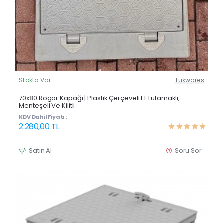
Stokta Var
Luxwares
Güncel Fiyat
Yeni Ürün
70x80 Rögar Kapağı | Plastik Çerçeveli El Tutamaklı,
Menteşeli Ve Kilitli
KDV Dahil Fiyatı :
2.280,00 TL
Satın Al
Soru Sor