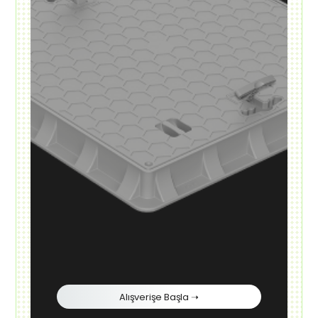
Alışverişe Başla ➝