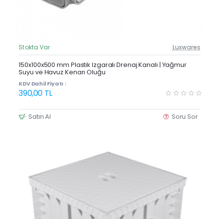
Stokta Var
Luxwares
Güncel Fiyat
Yeni Ürün
150x100x500 mm Plastik Izgaralı Drenaj Kanalı | Yağmur
Suyu ve Havuz Kenarı Oluğu
KDV Dahil Fiyatı :
390,00 TL
Satın Al
Soru Sor