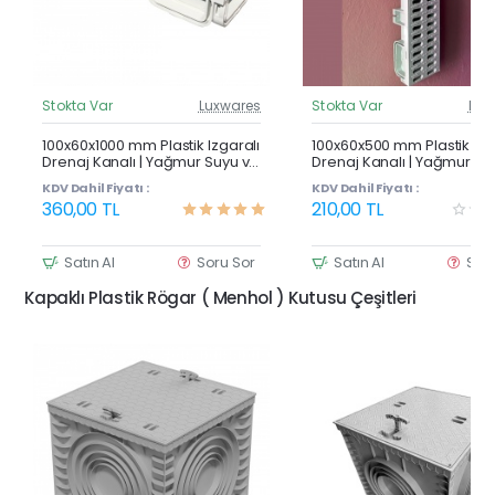
Stokta Var
Luxwares
Stokta Var
Lux
Güncel Fiyat
Günc
Çok Satan
100x60x1000 mm Plastik Izgaralı
100x60x500 mm Plastik Izg
Drenaj Kanalı | Yağmur Suyu ve
Drenaj Kanalı | Yağmur Su
Havuz Kenarı Oluğu
Havuz Kenarı Oluğu
KDV Dahil Fiyatı :
KDV Dahil Fiyatı :
360,00 TL
210,00 TL
Satın Al
Soru Sor
Satın Al
Sor
Kapaklı Plastik Rögar ( Menhol ) Kutusu Çeşitleri