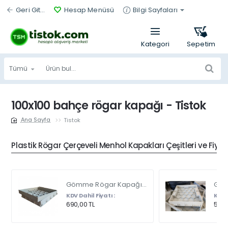
Geri Git...
Hesap Menüsü
Bilgi Sayfaları
Tümü
Ürün
bul...
100x100 bahçe rögar kapağı - Tistok
Tistok
home
Plastik Rögar Çerçeveli Menhol Kapakları Çeşitleri ve Fiyat
Gömme Rögar Kapağı - Seramik - Fayans Ve Mermer Zeminlerde - Gizli Çerçeve Kapak Çift Kulplu 45 X 45
KDV Dahil Fiyatı :
KDV D
690,00 TL
540,