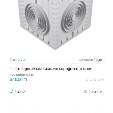
Stokta Var
Luxwares Rögar
Güncel Fiyat
Yeni Ürün
Plastik Rögar 35x35 | Kutusu ve Kapağı Birlikte Takım
Çok Satan
KDV Dahil Fiyatı :
546,00 TL
Satın Al
Soru Sor