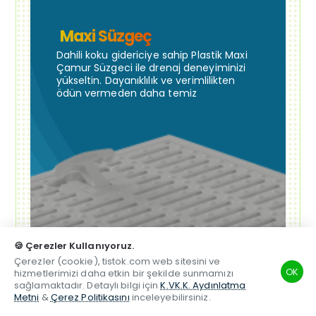
Maxi Süzgeç
Dahili koku gidericiye sahip Plastik Maxi
Çamur Süzgeci ile drenaj deneyiminizi
yükseltin. Dayanıklılık ve verimlilikten
ödün vermeden daha temiz
🍪 Çerezler Kullanıyoruz.
Çerezler (cookie), tistok.com web sitesini ve
OK
hizmetlerimizi daha etkin bir şekilde sunmamızı
sağlamaktadır. Detaylı bilgi için
K.VK.K. Aydınlatma
Metni
&
Çerez Politikasını
inceleyebilirsiniz.
TSM
Hesabım
Telefon
Beğenilen
Karşılaştırma
Whatsapp