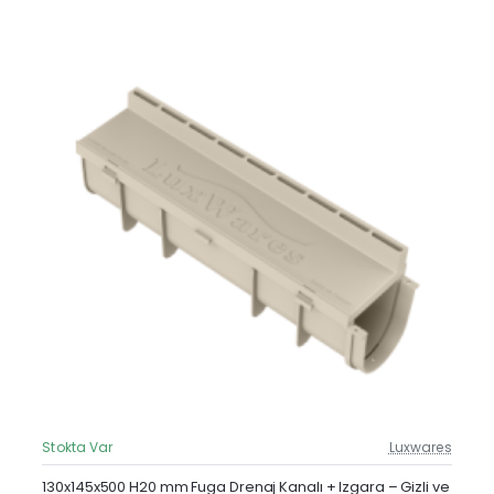
Stokta Var
Luxwares
Güncel Fiyat
Yeni Ürün
130x145x500 H20 mm Fuga Drenaj Kanalı + Izgara – Gizli ve