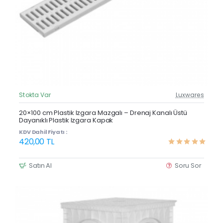
Stokta Var
Luxwares
Güncel Fiyat
Yeni Ürün
20×100 cm Plastik Izgara Mazgalı – Drenaj Kanalı Üstü
Dayanıklı Plastik Izgara Kapak
Çok Satan
KDV Dahil Fiyatı :
420,00 TL
Satın Al
Soru Sor