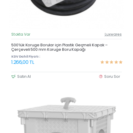
Stokta Var
Luxwares
Güncel Fiyat
500’lük Koruge Borular için Plastik Geçmeli Kapak –
Çerçeveli 500 mm Koruge Boru Kapağı
KDV Dahil Fiyatı :
1.266,00 TL
Satın Al
Soru Sor