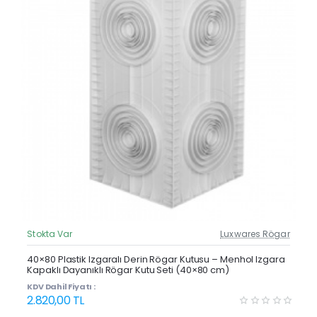
Stokta Var
Luxwares Rögar
Güncel Fiyat
Yeni Ürün
40×80 Plastik Izgaralı Derin Rögar Kutusu – Menhol Izgara
Kapaklı Dayanıklı Rögar Kutu Seti (40×80 cm)
KDV Dahil Fiyatı :
2.820,00 TL