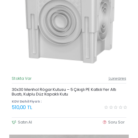
Stokta Var
Luxwares
Güncel Fiyat
Yeni Ürün
30x30 Menhol Rögar Kutusu – 5 Çıkışlı PE Katkılı Yer Altı
Buatı, Kulplu Düz Kapaklı Kutu
KDV Dahil Fiyatı :
510,00 TL
Satın Al
Soru Sor