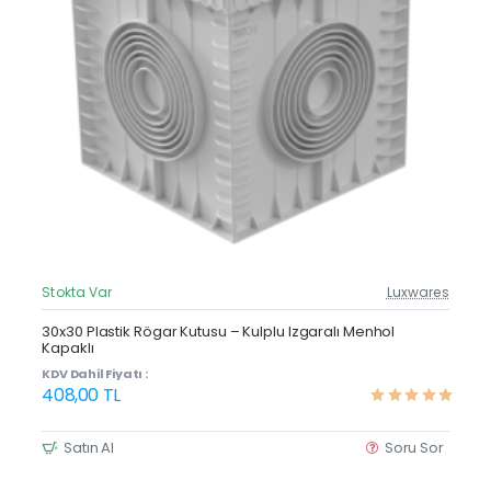
Stokta Var
Luxwares
Güncel Fiyat
Yeni Ürün
30x30 Plastik Rögar Kutusu – Kulplu Izgaralı Menhol
Kapaklı
KDV Dahil Fiyatı :
408,00 TL
Satın Al
Soru Sor