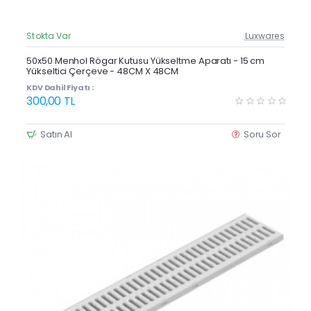
Stokta Var
Luxwares
Güncel Fiyat
Yeni Ürün
50x50 Menhol Rögar Kutusu Yükseltme Aparatı - 15 cm
Yükseltici Çerçeve - 48CM X 48CM
Çok Satan
KDV Dahil Fiyatı :
300,00 TL
Satın Al
Soru Sor