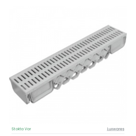
Stokta Var
Luxwares
Güncel Fiyat