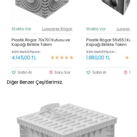
Stokta Var
Luxwares Rögar
Stokta Var
Luxwares 
Güncel Fiyat
Günc
Yeni Ürün
Y
Plastik Rögar 70x70 | Kutusu ve
Plastik Rögar 55x55 | Kutu
Kapağı Birlikte Takım
Kapağı Birlikte Takım
KDV Dahil Fiyatı :
KDV Dahil Fiyatı :
4.145,00 TL
1.680,00 TL
Satın Al
Soru Sor
Satın Al
Sor
Diğer Benzer Çeşitlerimiz.