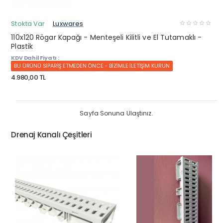
Stokta Var
Luxwares
110x120 Rögar Kapağı - Menteşeli Kilitli ve El Tutamaklı -
Plastik
KDV Dahil Fiyatı :
BU ÜRÜNÜ SİPARİŞ ETMEDEN ÖNCE - BİZİMLE İLETİŞİM KURUN
4.980,00 TL
Sayfa Sonuna Ulaştınız.
Drenaj Kanalı Çeşitleri