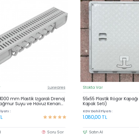
r
Luxwares
Stokta Var
Güncel Fiyat
Çok Satan
000 mm Plastik Izgaralı Drenaj
55x55 Plastik Rögar Kapağ
 Yağmur Suyu ve Havuz Kenarı
Kapak Seti)
iyatı :
KDV Dahil Fiyatı :
L
1.080,00 TL
l
Soru Sor
Satın Al