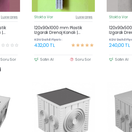
Luxwares
Stokta Var
Luxwares
Stokta Var
üncel Fiyat
Güncel Fiyat
Çok Satan
tik
120x90x1000 mm Plastik
120x90x500
 |
Izgaralı Drenaj Kanalı |
Izgaralı Dre
vuz
Yağmur Suyu ve Havuz
Yağmur Su
KDV Dahil Fiyatı :
KDV Dahil Fiya
Kenarı Oluğu
Kenarı Olu
432,00 TL
240,00 TL
Soru Sor
Satın Al
Soru Sor
Satın Al
i