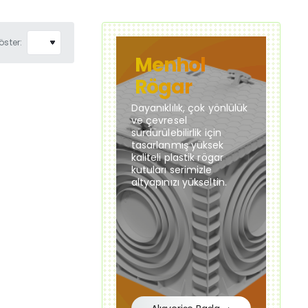
öster:
Menhol
Rögar
Dayanıklılık, çok yönlülük
ve çevresel
sürdürülebilirlik için
tasarlanmış yüksek
kaliteli plastik rögar
kutuları serimizle
altyapınızı yükseltin.