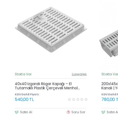
Stokta Var
Luxwares
Stokta Va
Güncel Fiyat
Yeni Ürün
40x40 Izgaralı Rögar Kapağı – El
200x145x1
Tutamaklı Plastik Çerçeveli Menhol
Kanalı |
Kapak Modeli
Oluğu
KDV Dahil Fiyatı :
KDV Dahil F
540,00 TL
780,00 T
Satın Al
Soru Sor
Satın A