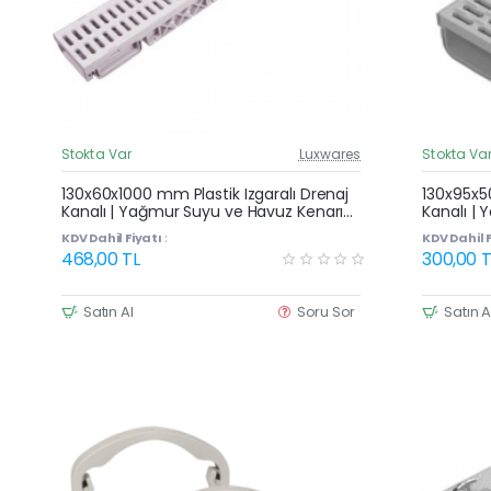
Stokta Var
Luxwares
Stokta Va
Güncel Fiyat
Çok Satan
130x60x1000 mm Plastik Izgaralı Drenaj
130x95x50
Kanalı | Yağmur Suyu ve Havuz Kenarı
Kanalı |
Oluğu
Oluğu
KDV Dahil Fiyatı :
KDV Dahil F
468,00 TL
300,00 T
Satın Al
Soru Sor
Satın A