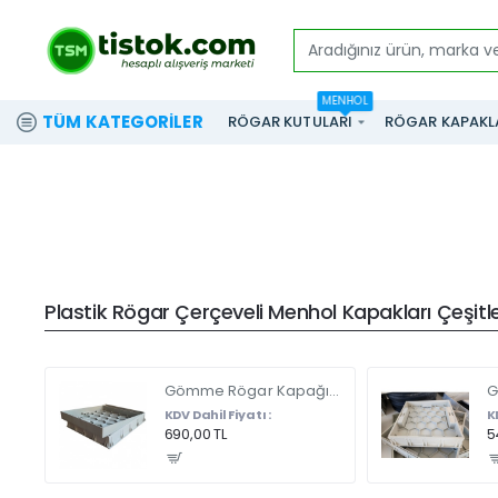
Aradığınız
ürün,
MENHOL
marka
TÜM KATEGORILER
RÖGAR KUTULARI
RÖGAR KAPAKL
ve
modeli
yazınız...
Plastik Rögar Çerçeveli Menhol Kapakları Çeşitler
Gömme Rögar Kapağı - Seramik - Fayans Ve Mermer Zeminlerde - Gizli Çerçeve Kapak Çift Kulplu 45 X 45
KDV Dahil Fiyatı :
K
690,00 TL
5