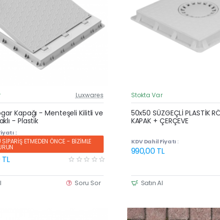
r
Luxwares
Stokta Var
Güncel Fiyat
Yeni Ürün
ögar Kapağı - Menteşeli Kilitli ve
50x50 SÜZGEÇLİ PLASTİK 
klı - Plastik
KAPAK + ÇERÇEVE
iyatı :
SİPARİŞ ETMEDEN ÖNCE - BİZİMLE
KDV Dahil Fiyatı :
KURUN
990,00 TL
 TL
l
Soru Sor
Satın Al