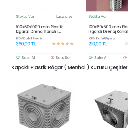
Stokta Var
Luxwares
Stokta Var
Güncel Fiyat
G
Çok Satan
100x60x1000 mm Plastik
100x60x500 mm Plas
Izgaralı Drenaj Kanalı |
Izgaralı Drenaj Kanalı
Yağmur Suyu ve Havuz
Yağmur Suyu ve Ha
KDV Dahil Fiyatı :
KDV Dahil Fiyatı :
Kenarı Oluğu
Kenarı Oluğu
360,00 TL
210,00 TL
Satın Al
Soru Sor
Satın Al
Kapaklı Plastik Rögar ( Menhol ) Kutusu Çeşitler