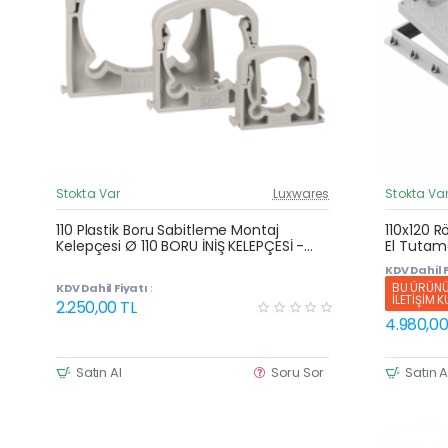
Stokta Var
Luxwares
Stokta Va
Güncel Fiyat
Yeni Ürün
110 Plastik Boru Sabitleme Montaj
110x120 R
Kelepçesi Ø 110 BORU İNİŞ KELEPÇESİ -
El Tutama
100 adetli 1 Koli
KDV Dahil F
BU ÜRÜNÜ 
KDV Dahil Fiyatı :
İLETİŞİM 
2.250,00 TL
4.980,00
Satın Al
Soru Sor
Satın A