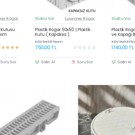
res Rögar
Stokta Var
Luxwares Rögar
Stokta Var
üncel Fiyat
Güncel Fiyat
Yeni Ürün
Yeni Ürün
| Kutusu
Plastik Rögar 50x50 | Plastik
Plastik Rög
akım
Kutu ( Kapaksız )
ve Kapağı B
KDV Dahil Fiyatı :
KDV Dahil Fiya
750,00 TL
1.140,00 TL
Soru Sor
Satın Al
Soru Sor
Satın Al