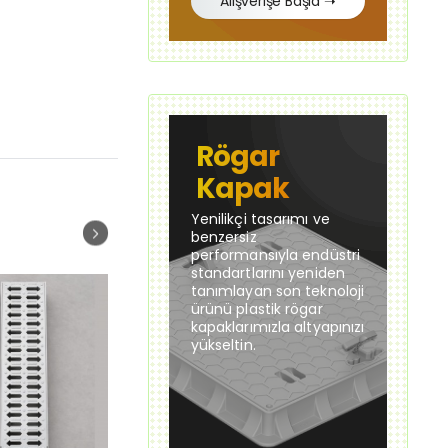
Alışverişe Başla ➝
Rögar
Kapak
Yenilikçi tasarımı ve
benzersiz
performansıyla endüstri
standartlarını yeniden
tanımlayan son teknoloji
ürünü plastik rögar
kapaklarımızla altyapınızı
yükseltin.