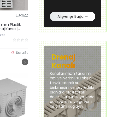
Luxwares
Stokta Var
Luxwares
St
Alışverişe Başla ➝
Güncel Fiyat
Güncel Fiyat
Yeni Ürün
Yeni Ürün
 mm Plastik
13×100 cm Plastik Izgara
13
naj Kanalı |
Mazgalı – Drenaj Kanalı Üstü
Iz
Çok Satan
yu ve Havuz
Dayanıklı Plastik Izgara Kapak
13
tı :
KDV Dahil Fiyatı :
KDV
ğu
Su
240,00 TL
58
Dr
Soru Sor
Satın Al
Soru Sor
Drenaj
Kanalı
Kanallarımızın tasarımı
hızlı ve verimli su akışını
teşvik ederek su
birikmesini ve çevredeki
alanlara olası zararı
önler. Durgun suya veda
edin ve kuru ve güvenli
bir ortam sağlayın.