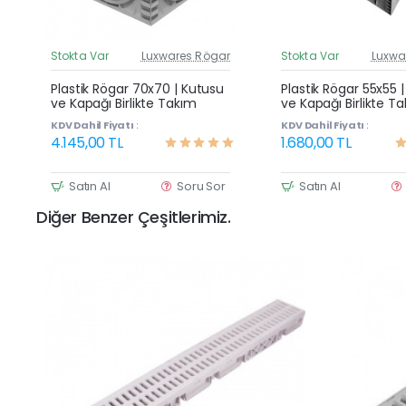
Stokta Var
Luxwares Rögar
Stokta Var
Luxwa
Güncel Fiyat
G
Yeni Ürün
Plastik Rögar 70x70 | Kutusu
Plastik Rögar 55x55 
ve Kapağı Birlikte Takım
ve Kapağı Birlikte T
KDV Dahil Fiyatı :
KDV Dahil Fiyatı :
4.145,00 TL
1.680,00 TL
Satın Al
Soru Sor
Satın Al
Diğer Benzer Çeşitlerimiz.