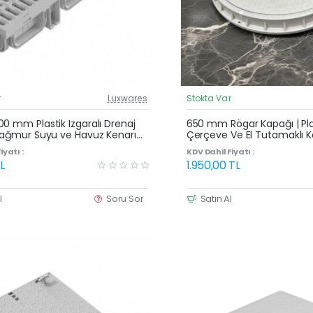
r
Luxwares
Stokta Var
Güncel Fiyat
Yeni Ürün
0 mm Plastik Izgaralı Drenaj
650 mm Rögar Kapağı | Pla
 Yağmur Suyu ve Havuz Kenarı
Çerçeve Ve El Tutamaklı 
iyatı :
KDV Dahil Fiyatı :
L
1.950,00 TL
l
Soru Sor
Satın Al