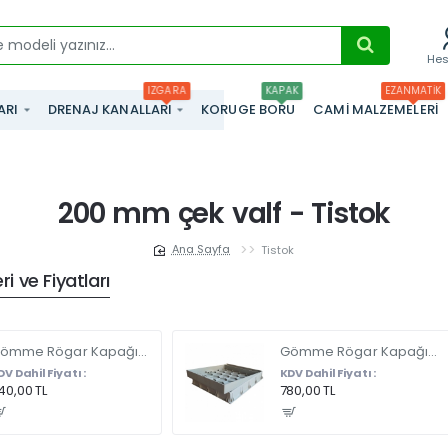
He
IZGARA
KAPAK
EZANMATIK
ARI
DRENAJ KANALLARI
KORUGE BORU
CAMI MALZEMELERI
200 mm çek valf - Tistok
Tistok
home
i ve Fiyatları
Gömme Rögar Kapağı - Seramik - Fayans Ve Mermer Zeminlerde - Gizli Çerçeve Kapak 35 X 35 - ÇİFT KULPLU
Gömme Rögar Kapağı - Seramik - Fayans Ve Mermer Zeminlerde Gizli Çerçeve Kapak 55 x 55 - ÇİFT KULPLU
DV Dahil Fiyatı :
KDV Dahil Fiyatı :
40,00 TL
780,00 TL