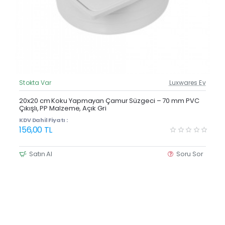
Stokta Var
Luxwares Ev
Güncel Fiyat
Yeni Ürün
20x20 cm Koku Yapmayan Çamur Süzgeci – 70 mm PVC
Çıkışlı, PP Malzeme, Açık Gri
KDV Dahil Fiyatı :
156,00 TL
Satın Al
Soru Sor