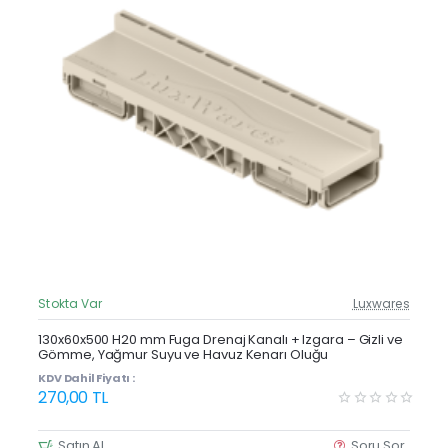
Stokta Var
Luxwares
Güncel Fiyat
Yeni Ürün
130x60x500 H20 mm Fuga Drenaj Kanalı + Izgara – Gizli ve
Gömme, Yağmur Suyu ve Havuz Kenarı Oluğu
Çok Satan
KDV Dahil Fiyatı :
270,00 TL
Satın Al
Soru Sor