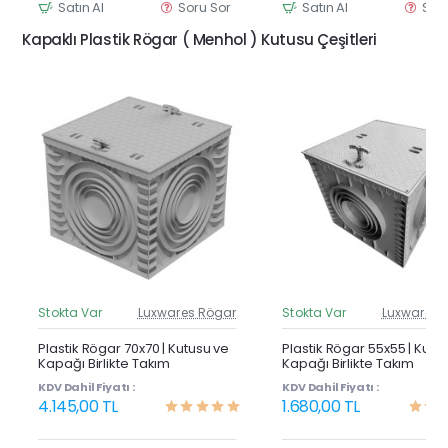
Satın Al
Soru Sor
Satın Al
Sor
Kapaklı Plastik Rögar ( Menhol ) Kutusu Çeşitleri
Stokta Var
Luxwares Rögar
Stokta Var
Luxwares 
Güncel Fiyat
Günc
Yeni Ürün
Y
Plastik Rögar 70x70 | Kutusu ve
Plastik Rögar 55x55 | Kutu
Kapağı Birlikte Takım
Kapağı Birlikte Takım
KDV Dahil Fiyatı :
KDV Dahil Fiyatı :
4.145,00 TL
1.680,00 TL