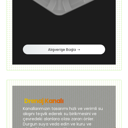
Alışverişe Başla ➝
Drenaj Kanalı
Kanallarımızın tasarımı hızlı ve verimli su
akışını teşvik ederek su birikmesini ve
çevredeki alanlara olası zararı önler.
Durgun suya veda edin ve kuru ve