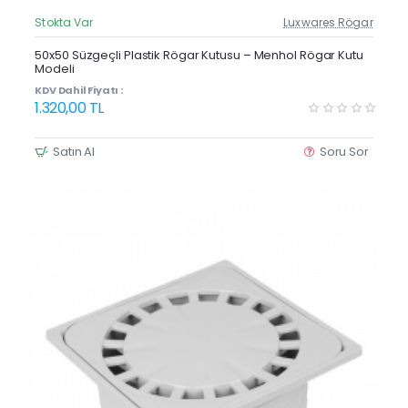
Stokta Var
Luxwares Rögar
Güncel Fiyat
Yeni Ürün
50x50 Süzgeçli Plastik Rögar Kutusu – Menhol Rögar Kutu
Modeli
KDV Dahil Fiyatı :
1.320,00 TL
Satın Al
Soru Sor