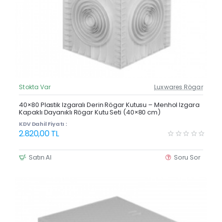
Stokta Var
Luxwares Rögar
Güncel Fiyat
Yeni Ürün
40×80 Plastik Izgaralı Derin Rögar Kutusu – Menhol Izgara
Kapaklı Dayanıklı Rögar Kutu Seti (40×80 cm)
KDV Dahil Fiyatı :
2.820,00 TL
Satın Al
Soru Sor