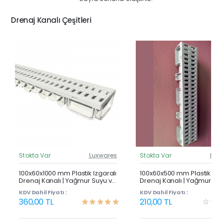
Drenaj Kanalı Çeşitleri
Stokta Var
Luxwares
Stokta Var
Lux
Güncel Fiyat
Günc
Çok Satan
100x60x1000 mm Plastik Izgaralı
100x60x500 mm Plastik Izg
Drenaj Kanalı | Yağmur Suyu ve
Drenaj Kanalı | Yağmur Su
Havuz Kenarı Oluğu
Havuz Kenarı Oluğu
KDV Dahil Fiyatı :
KDV Dahil Fiyatı :
360,00 TL
210,00 TL