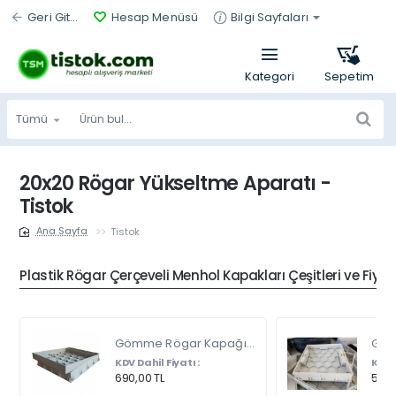
Geri Git...
Hesap Menüsü
Bilgi Sayfaları
Tümü
Ürün
bul...
20x20 Rögar Yükseltme Aparatı -
Tistok
Tistok
home
Plastik Rögar Çerçeveli Menhol Kapakları Çeşitleri ve Fiyat
Gömme Rögar Kapağı - Seramik - Fayans Ve Mermer Zeminlerde - Gizli Çerçeve Kapak Çift Kulplu 45 X 45
KDV Dahil Fiyatı :
KDV D
690,00 TL
540,