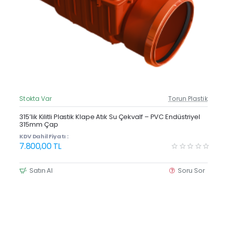
Stokta Var
Torun Plastik
Güncel Fiyat
Yeni Ürün
315’lik Kilitli Plastik Klape Atık Su Çekvalf – PVC Endüstriyel
315mm Çap
KDV Dahil Fiyatı :
7.800,00 TL
Satın Al
Soru Sor