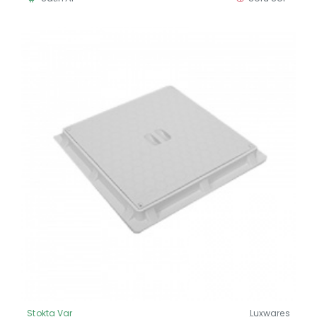
Stokta Var
Luxwares
Güncel Fiyat