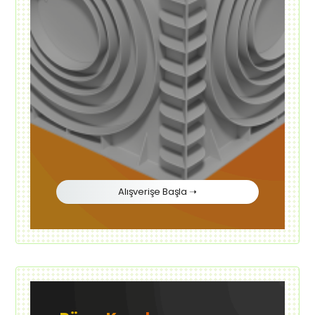
Alışverişe Başla ➝