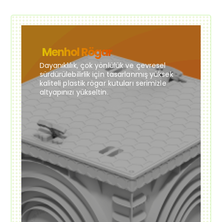
Menhol Rögar
Dayanıklılık, çok yönlülük ve çevresel
sürdürülebilirlik için tasarlanmış yüksek
kaliteli plastik rögar kutuları serimizle
altyapınızı yükseltin.