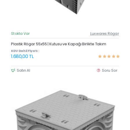
Stokta Var
Luxwares Rögar
Güncel Fiyat
Yeni Ürün
Plastik Rögar 55x55 | Kutusu ve Kapağı Birlikte Takım
KDV Dahil Fiyatı :
1.680,00 TL
Satın Al
Soru Sor