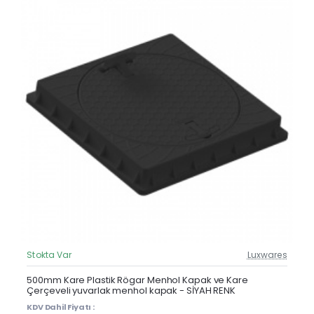
Stokta Var
Luxwares
Güncel Fiyat
Yeni Ürün
500mm Kare Plastik Rögar Menhol Kapak ve Kare
Çerçeveli yuvarlak menhol kapak - SİYAH RENK
KDV Dahil Fiyatı :