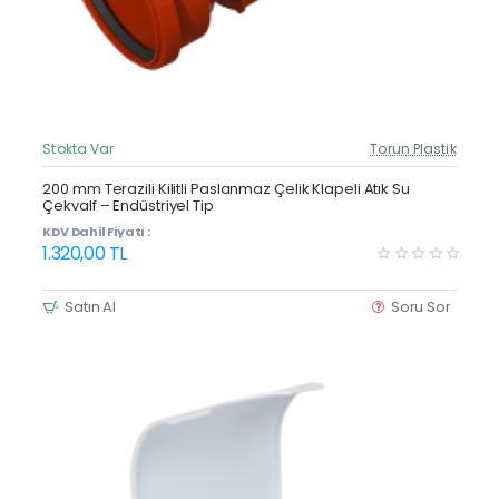
Stokta Var
Torun Plastik
Güncel Fiyat
200 mm Terazili Kilitli Paslanmaz Çelik Klapeli Atık Su
Çekvalf – Endüstriyel Tip
KDV Dahil Fiyatı :
1.320,00 TL
Satın Al
Soru Sor