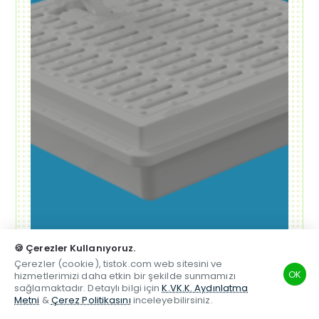
🍪 Çerezler Kullanıyoruz.
Çerezler (cookie), tistok.com web sitesini ve
OK
hizmetlerimizi daha etkin bir şekilde sunmamızı
sağlamaktadır. Detaylı bilgi için
K.VK.K. Aydınlatma
Metni
&
Çerez Politikasını
inceleyebilirsiniz.
Alışverişe Başla ➝
TSM
Hesabım
Telefon
Beğenilen
Karşılaştırma
Whatsapp