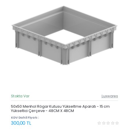
Stokta Var
Luxwares
Güncel Fiyat
Yeni Ürün
50x50 Menhol Rögar Kutusu Yükseltme Aparatı - 15 cm
Yükseltici Çerçeve - 48CM X 48CM
Çok Satan
KDV Dahil Fiyatı :
300,00 TL