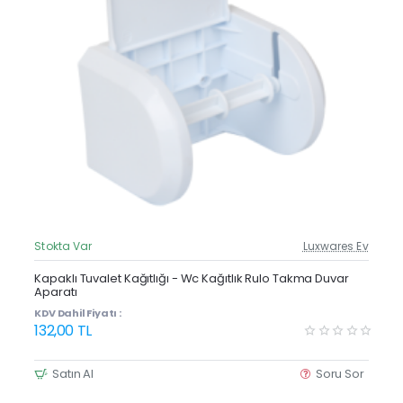
Stokta Var
Luxwares Ev
Güncel Fiyat
Yeni Ürün
Kapaklı Tuvalet Kağıtlığı - Wc Kağıtlık Rulo Takma Duvar
Aparatı
Çok Satan
KDV Dahil Fiyatı :
132,00 TL
Satın Al
Soru Sor