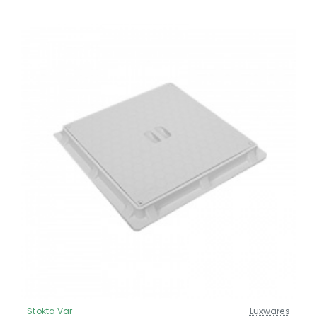
Stokta Var
Luxwares
Güncel Fiyat