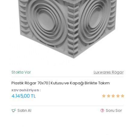
Stokta Var
Luxwares Rögar
Güncel Fiyat
Yeni Ürün
Plastik Rögar 70x70 | Kutusu ve Kapağı Birlikte Takım
KDV Dahil Fiyatı :
4.145,00 TL
Satın Al
Soru Sor