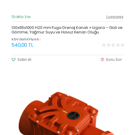
Stokta Var
Luxwares
Güncel Fiyat
Yeni Ürün
130x95x1000 H20 mm Fuga Drenaj Kanalı + Izgara – Gizli ve
Gömme, Yağmur Suyu ve Havuz Kenarı Oluğu
KDV Dahil Fiyatı :
540,00 TL
Satın Al
Soru Sor