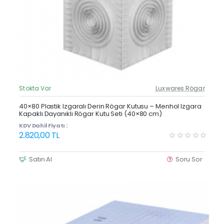
Stokta Var
Luxwares Rögar
Güncel Fiyat
Yeni Ürün
40×80 Plastik Izgaralı Derin Rögar Kutusu – Menhol Izgara
Kapaklı Dayanıklı Rögar Kutu Seti (40×80 cm)
KDV Dahil Fiyatı :
2.820,00 TL
Satın Al
Soru Sor