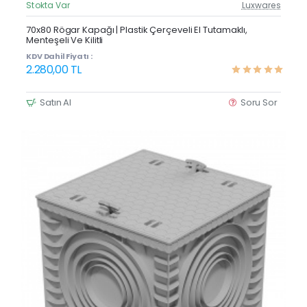
Stokta Var
Luxwares
Güncel Fiyat
Yeni Ürün
70x80 Rögar Kapağı | Plastik Çerçeveli El Tutamaklı,
Menteşeli Ve Kilitli
KDV Dahil Fiyatı :
2.280,00 TL
Satın Al
Soru Sor