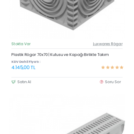
Stokta Var
Luxwares Rögar
Güncel Fiyat
Yeni Ürün
Plastik Rögar 70x70 | Kutusu ve Kapağı Birlikte Takım
KDV Dahil Fiyatı :
4.145,00 TL
Satın Al
Soru Sor