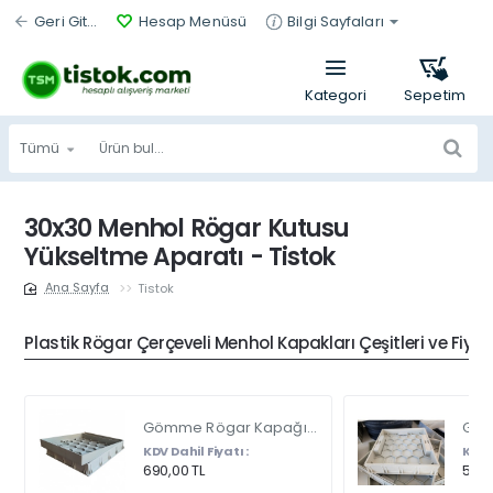
Geri Git...
Hesap Menüsü
Bilgi Sayfaları
Tümü
Ürün
bul...
30x30 Menhol Rögar Kutusu
Yükseltme Aparatı - Tistok
Tistok
home
Plastik Rögar Çerçeveli Menhol Kapakları Çeşitleri ve Fiyat
Gömme Rögar Kapağı - Seramik - Fayans Ve Mermer Zeminlerde - Gizli Çerçeve Kapak Çift Kulplu 45 X 45
KDV Dahil Fiyatı :
KDV D
690,00 TL
540,