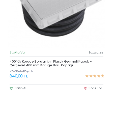
Stokta Var
Luxwares
Güncel Fiyat
400’lük Koruge Borular için Plastik Geçmeli Kapak –
Çerçeveli 400 mm Koruge Boru Kapağı
KDV Dahil Fiyatı :
840,00 TL
Satın Al
Soru Sor