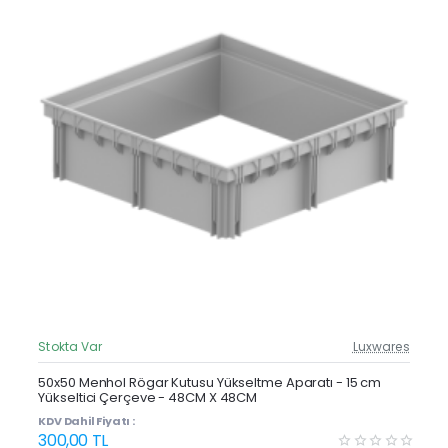
Stokta Var
Luxwares
Güncel Fiyat
Yeni Ürün
50x50 Menhol Rögar Kutusu Yükseltme Aparatı - 15 cm
Yükseltici Çerçeve - 48CM X 48CM
Çok Satan
KDV Dahil Fiyatı :
300,00 TL