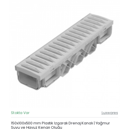
Stokta Var
Luxwares
Güncel Fiyat
Yeni Ürün
150x100x500 mm Plastik Izgaralı Drenaj Kanalı | Yağmur
Suyu ve Havuz Kenarı Oluğu