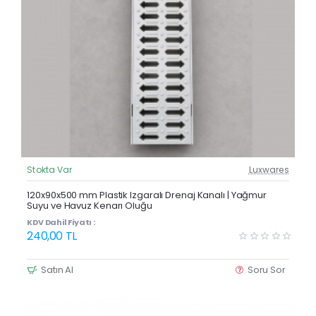
Stokta Var
Luxwares
Güncel Fiyat
Yeni Ürün
120x90x500 mm Plastik Izgaralı Drenaj Kanalı | Yağmur
Suyu ve Havuz Kenarı Oluğu
KDV Dahil Fiyatı :
240,00 TL
Satın Al
Soru Sor