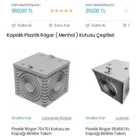
Havuz Kenarı Oluğu
Havuz Kenarı Oluğu
KDV Dahil Fiyatı :
KDV Dahil Fiyatı :
360,00 TL
210,00 TL
Satın Al
Soru Sor
Satın Al
Sor
Kapaklı Plastik Rögar ( Menhol ) Kutusu Çeşitleri
Stokta Var
Luxwares Rögar
Stokta Var
Luxwares 
Güncel Fiyat
Günc
Yeni Ürün
Y
Plastik Rögar 70x70 | Kutusu ve
Plastik Rögar 55x55 | Kutu
Kapağı Birlikte Takım
Kapağı Birlikte Takım