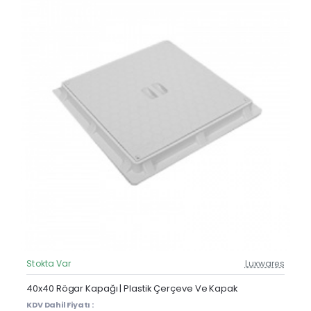
Stokta Var
Luxwares
Güncel Fiyat
40x40 Rögar Kapağı | Plastik Çerçeve Ve Kapak
KDV Dahil Fiyatı :