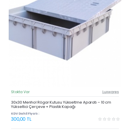
Stokta Var
Luxwares
Güncel Fiyat
Yeni Ürün
30x30 Menhol Rögar Kutusu Yükseltme Aparatı – 10 cm
Yükseltici Çerçeve + Plastik Kapağı
KDV Dahil Fiyatı :
300,00 TL