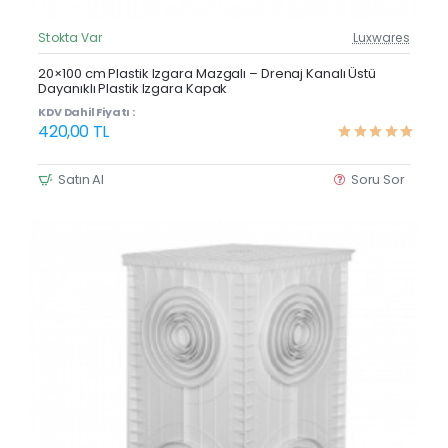
Stokta Var
Luxwares
Güncel Fiyat
Yeni Ürün
20×100 cm Plastik Izgara Mazgalı – Drenaj Kanalı Üstü
Dayanıklı Plastik Izgara Kapak
Çok Satan
KDV Dahil Fiyatı :
420,00 TL
Satın Al
Soru Sor