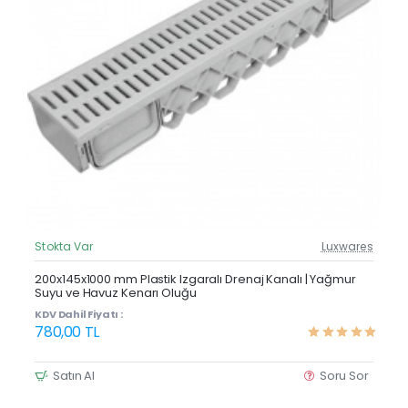
Stokta Var
Luxwares
Güncel Fiyat
Çok Satan
200x145x1000 mm Plastik Izgaralı Drenaj Kanalı | Yağmur
Suyu ve Havuz Kenarı Oluğu
KDV Dahil Fiyatı :
780,00 TL
Satın Al
Soru Sor