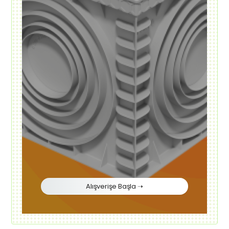
Alışverişe Başla ➝