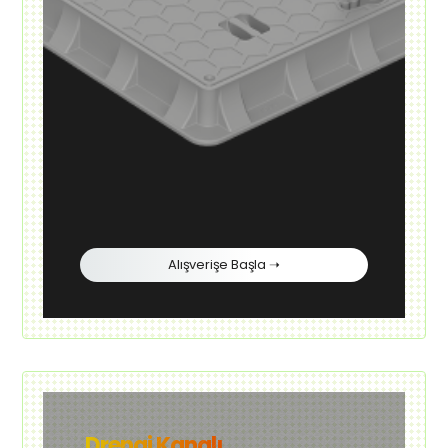
Alışverişe Başla ➝
Drenaj Kanalı