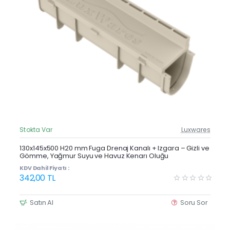
Stokta Var
Luxwares
Güncel Fiyat
Yeni Ürün
130x145x500 H20 mm Fuga Drenaj Kanalı + Izgara – Gizli ve
Gömme, Yağmur Suyu ve Havuz Kenarı Oluğu
KDV Dahil Fiyatı :
342,00 TL
Satın Al
Soru Sor