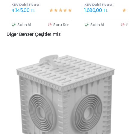
KDV Dahil Fiyatı :
KDV Dahil Fiyatı :
4.145,00 TL
1.680,00 TL
Satın Al
Soru Sor
Satın Al
Sor
Diğer Benzer Çeşitlerimiz.