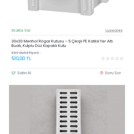
Stokta Var
Luxwares
Güncel Fiyat
Yeni Ürün
30x30 Menhol Rögar Kutusu – 5 Çıkışlı PE Katkılı Yer Altı
Buatı, Kulplu Düz Kapaklı Kutu
KDV Dahil Fiyatı :
510,00 TL
Satın Al
Soru Sor