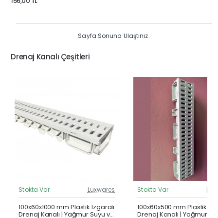
156,00 TL
Sayfa Sonuna Ulaştınız.
Drenaj Kanalı Çeşitleri
Stokta Var
Luxwares
Stokta Var
Lux
Güncel Fiyat
Günc
Çok Satan
100x60x1000 mm Plastik Izgaralı
100x60x500 mm Plastik Izg
Drenaj Kanalı | Yağmur Suyu ve
Drenaj Kanalı | Yağmur Su