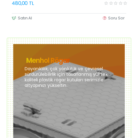
480,00 TL
Satın Al
Soru Sor
Menhol Rögar
Dayanıklılık, çok yönlülük ve çevresel
sürdürülebilirlik için tasarlanmış yüksek
kaliteli plastik rögar kutuları serimizle
altyapınızı yükseltin.