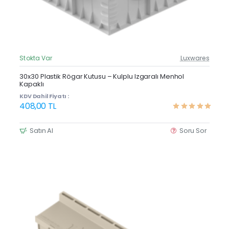
Stokta Var
Luxwares
Güncel Fiyat
Yeni Ürün
30x30 Plastik Rögar Kutusu – Kulplu Izgaralı Menhol
Kapaklı
KDV Dahil Fiyatı :
408,00 TL
Satın Al
Soru Sor