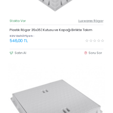
Stokta Var
Luxwares Rögar
Güncel Fiyat
Yeni Ürün
Plastik Rögar 35x35 | Kutusu ve Kapağı Birlikte Takım
Çok Satan
KDV Dahil Fiyatı :
546,00 TL
Satın Al
Soru Sor