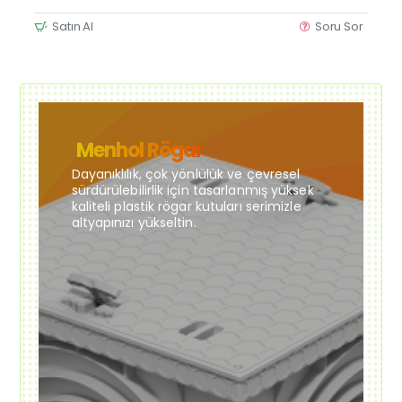
Satın Al
Soru Sor
Menhol Rögar
Dayanıklılık, çok yönlülük ve çevresel
sürdürülebilirlik için tasarlanmış yüksek
kaliteli plastik rögar kutuları serimizle
altyapınızı yükseltin.