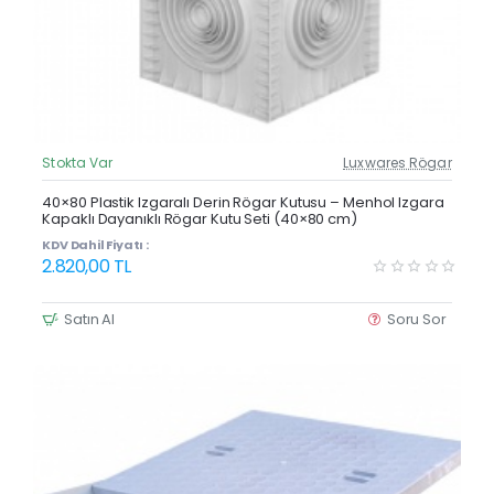
Stokta Var
Luxwares Rögar
Güncel Fiyat
Yeni Ürün
40×80 Plastik Izgaralı Derin Rögar Kutusu – Menhol Izgara
Kapaklı Dayanıklı Rögar Kutu Seti (40×80 cm)
KDV Dahil Fiyatı :
2.820,00 TL
Satın Al
Soru Sor