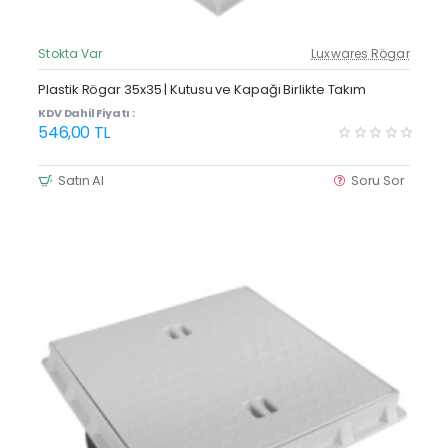
Stokta Var
Luxwares Rögar
Güncel Fiyat
Yeni Ürün
Plastik Rögar 35x35 | Kutusu ve Kapağı Birlikte Takım
Çok Satan
KDV Dahil Fiyatı :
546,00 TL
Satın Al
Soru Sor