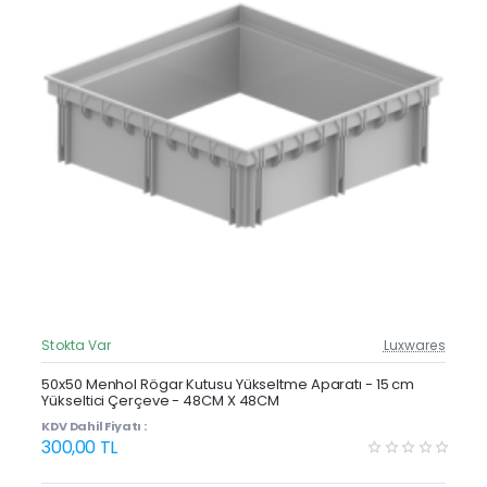
Stokta Var
Luxwares
Güncel Fiyat
Yeni Ürün
50x50 Menhol Rögar Kutusu Yükseltme Aparatı - 15 cm
Yükseltici Çerçeve - 48CM X 48CM
Çok Satan
KDV Dahil Fiyatı :
300,00 TL