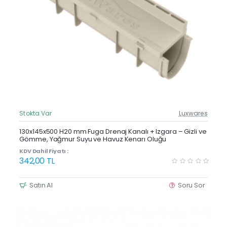
Stokta Var
Luxwares
Güncel Fiyat
Yeni Ürün
130x145x500 H20 mm Fuga Drenaj Kanalı + Izgara – Gizli ve
Gömme, Yağmur Suyu ve Havuz Kenarı Oluğu
KDV Dahil Fiyatı :
342,00 TL
Satın Al
Soru Sor