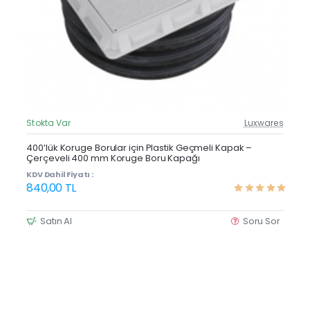
Stokta Var
Luxwares
Güncel Fiyat
400’lük Koruge Borular için Plastik Geçmeli Kapak –
Çerçeveli 400 mm Koruge Boru Kapağı
KDV Dahil Fiyatı :
840,00 TL
Satın Al
Soru Sor