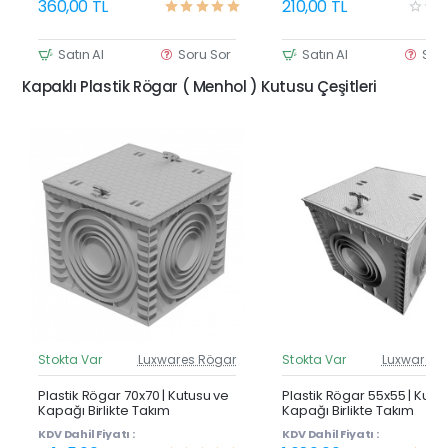
360,00 TL
210,00 TL
Satın Al
Soru Sor
Satın Al
Sor
Kapaklı Plastik Rögar ( Menhol ) Kutusu Çeşitleri
Stokta Var
Luxwares Rögar
Stokta Var
Luxwares 
Güncel Fiyat
Günc
Yeni Ürün
Y
Plastik Rögar 70x70 | Kutusu ve
Plastik Rögar 55x55 | Kutu
Kapağı Birlikte Takım
Kapağı Birlikte Takım
KDV Dahil Fiyatı :
KDV Dahil Fiyatı :