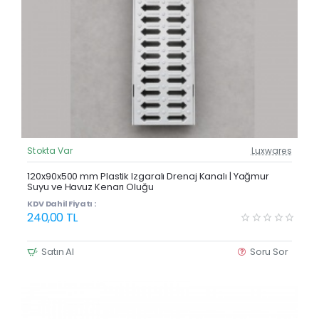
Stokta Var
Luxwares
Güncel Fiyat
Yeni Ürün
120x90x500 mm Plastik Izgaralı Drenaj Kanalı | Yağmur
Suyu ve Havuz Kenarı Oluğu
KDV Dahil Fiyatı :
240,00 TL
Satın Al
Soru Sor