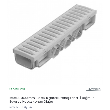
Stokta Var
Luxwares
Güncel Fiyat
Yeni Ürün
150x100x500 mm Plastik Izgaralı Drenaj Kanalı | Yağmur
Suyu ve Havuz Kenarı Oluğu
KDV Dahil Fiyatı :