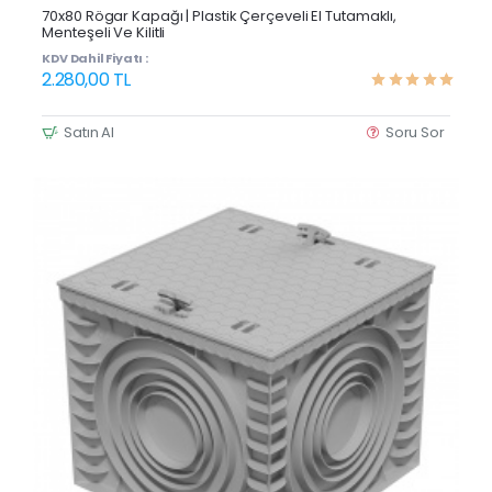
Yeni Ürün
70x80 Rögar Kapağı | Plastik Çerçeveli El Tutamaklı,
Menteşeli Ve Kilitli
KDV Dahil Fiyatı :
2.280,00 TL
Satın Al
Soru Sor