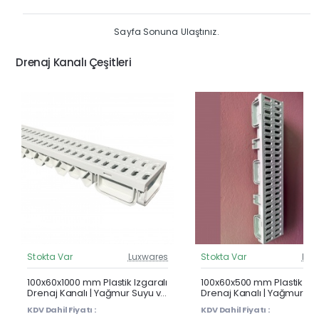
Sayfa Sonuna Ulaştınız.
Drenaj Kanalı Çeşitleri
Stokta Var
Luxwares
Stokta Var
Lux
Güncel Fiyat
Günc
Çok Satan
100x60x1000 mm Plastik Izgaralı
100x60x500 mm Plastik Izg
Drenaj Kanalı | Yağmur Suyu ve
Drenaj Kanalı | Yağmur Su
Havuz Kenarı Oluğu
Havuz Kenarı Oluğu
KDV Dahil Fiyatı :
KDV Dahil Fiyatı :