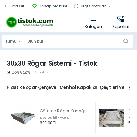
Geri Git...
Hesap Menüsü
Bilgi Sayfaları
Tümü
Ürün
bul...
30x30 Rögar Sistemi - Tistok
Tistok
home
Plastik Rögar Çerçeveli Menhol Kapakları Çeşitleri ve Fiyat
Gömme Rögar Kapağı - Seramik - Fayans Ve Mermer Zeminlerde - Gizli Çerçeve Kapak Çift Kulplu 45 X 45
KDV Dahil Fiyatı :
KDV D
690,00 TL
540,