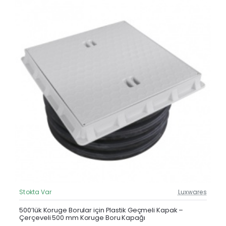
Stokta Var
Luxwares
Güncel Fiyat
500’lük Koruge Borular için Plastik Geçmeli Kapak –
Çerçeveli 500 mm Koruge Boru Kapağı