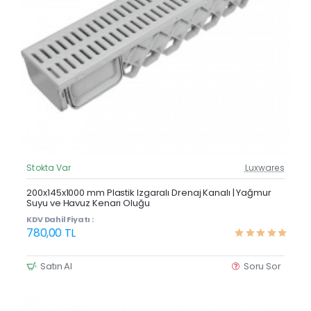
Stokta Var
Luxwares
Güncel Fiyat
Çok Satan
200x145x1000 mm Plastik Izgaralı Drenaj Kanalı | Yağmur
Suyu ve Havuz Kenarı Oluğu
KDV Dahil Fiyatı :
780,00 TL
Satın Al
Soru Sor