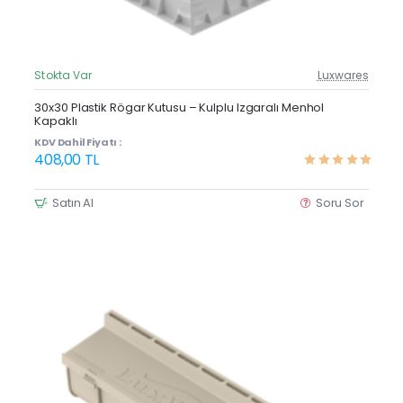
Stokta Var
Luxwares
Güncel Fiyat
Yeni Ürün
30x30 Plastik Rögar Kutusu – Kulplu Izgaralı Menhol
Kapaklı
KDV Dahil Fiyatı :
408,00 TL
Satın Al
Soru Sor