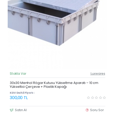
Stokta Var
Luxwares
Güncel Fiyat
Yeni Ürün
30x30 Menhol Rögar Kutusu Yükseltme Aparatı – 10 cm
Yükseltici Çerçeve + Plastik Kapağı
KDV Dahil Fiyatı :
300,00 TL
Satın Al
Soru Sor