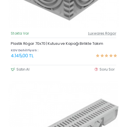
Stokta Var
Luxwares Rögar
Güncel Fiyat
Yeni Ürün
Plastik Rögar 70x70 | Kutusu ve Kapağı Birlikte Takım
KDV Dahil Fiyatı :
4.145,00 TL
Satın Al
Soru Sor