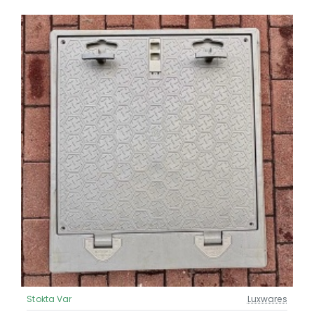
Stokta Var
Luxwares
Güncel Fiyat