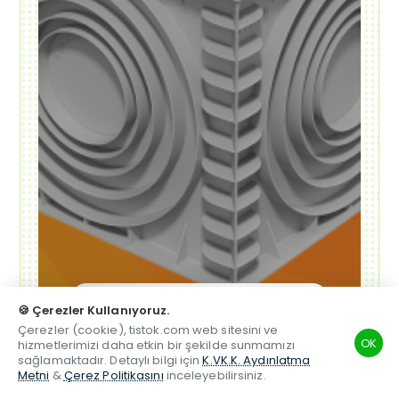
Alışverişe Başla ➝
🍪 Çerezler Kullanıyoruz.
Çerezler (cookie), tistok.com web sitesini ve
OK
hizmetlerimizi daha etkin bir şekilde sunmamızı
sağlamaktadır. Detaylı bilgi için
K.VK.K. Aydınlatma
Metni
&
Çerez Politikasını
inceleyebilirsiniz.
TSM
Hesabım
Telefon
Beğenilen
Karşılaştırma
Whatsapp