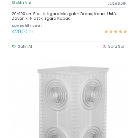
Stokta Var
Luxwares
Güncel Fiyat
Yeni Ürün
20×100 cm Plastik Izgara Mazgalı – Drenaj Kanalı Üstü
Dayanıklı Plastik Izgara Kapak
Çok Satan
KDV Dahil Fiyatı :
420,00 TL
Satın Al
Soru Sor