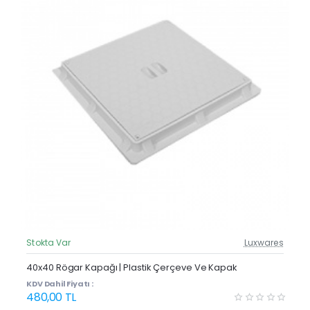
Stokta Var
Luxwares
Güncel Fiyat
40x40 Rögar Kapağı | Plastik Çerçeve Ve Kapak
KDV Dahil Fiyatı :
480,00 TL