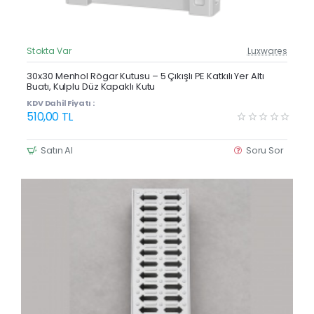
Stokta Var
Luxwares
Güncel Fiyat
Yeni Ürün
30x30 Menhol Rögar Kutusu – 5 Çıkışlı PE Katkılı Yer Altı
Buatı, Kulplu Düz Kapaklı Kutu
KDV Dahil Fiyatı :
510,00 TL
Satın Al
Soru Sor