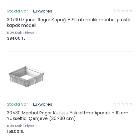
Stokta Var
Luxwares
30x30 Izgaralı Rögar Kapağı - El tutamaklı menhol plastik
kapak modeli
KDV Dahil Fiyatı :
384,00 TL
Stokta Var
Luxwares
30×30 Menhol Rögar Kutusu Yükseltme Aparatı – 10 cm
Yükseltici Çerçeve (30×30 cm)
KDV Dahil Fiyatı :
156,00 TL