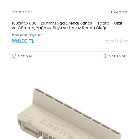
Stokta Var
Luxwares
Güncel Fiyat
Yeni Ürün
130x145x1000 H20 mm Fuga Drenaj Kanalı + Izgara – Gizli
ve Gömme, Yağmur Suyu ve Havuz Kenarı Oluğu
KDV Dahil Fiyatı :
558,00 TL
Satın Al
Soru Sor