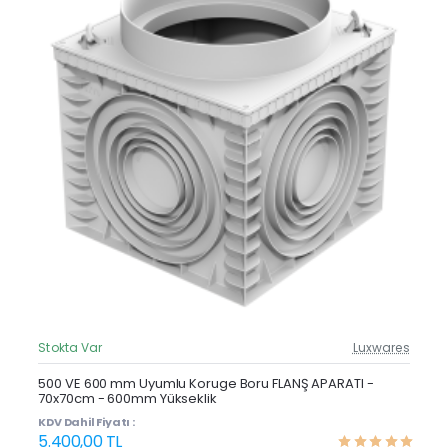
Stokta Var
Luxwares
Güncel Fiyat
Yeni Ürün
500 VE 600 mm Uyumlu Koruge Boru FLANŞ APARATI -
70x70cm - 600mm Yükseklik
KDV Dahil Fiyatı :
5.400,00 TL