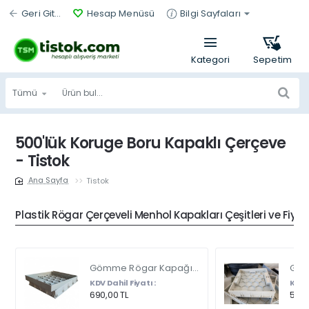
Geri Git...
Hesap Menüsü
Bilgi Sayfaları
Tümü
Ürün
bul...
500'lük Koruge Boru Kapaklı Çerçeve
- Tistok
Tistok
home
Plastik Rögar Çerçeveli Menhol Kapakları Çeşitleri ve Fiyat
Gömme Rögar Kapağı - Seramik - Fayans Ve Mermer Zeminlerde - Gizli Çerçeve Kapak Çift Kulplu 45 X 45
KDV Dahil Fiyatı :
KDV D
690,00 TL
540,