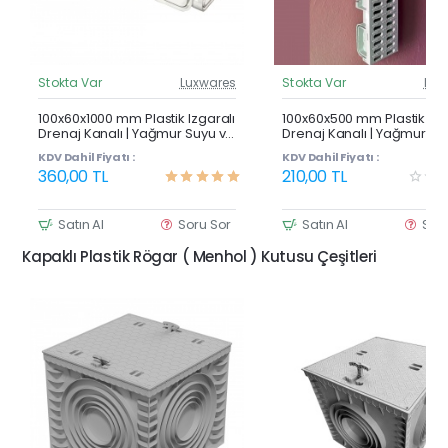
Stokta Var
Luxwares
Stokta Var
Lux
Güncel Fiyat
Günc
Çok Satan
100x60x1000 mm Plastik Izgaralı
100x60x500 mm Plastik Izg
Drenaj Kanalı | Yağmur Suyu ve
Drenaj Kanalı | Yağmur Su
Havuz Kenarı Oluğu
Havuz Kenarı Oluğu
KDV Dahil Fiyatı :
KDV Dahil Fiyatı :
360,00 TL
210,00 TL
Satın Al
Soru Sor
Satın Al
Sor
Kapaklı Plastik Rögar ( Menhol ) Kutusu Çeşitleri