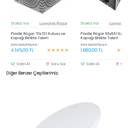
Stokta Var
Luxwares Rögar
Stokta Var
Luxwares 
Güncel Fiyat
Günc
Yeni Ürün
Y
Plastik Rögar 70x70 | Kutusu ve
Plastik Rögar 55x55 | Kutu
Kapağı Birlikte Takım
Kapağı Birlikte Takım
KDV Dahil Fiyatı :
KDV Dahil Fiyatı :
4.145,00 TL
1.680,00 TL
Satın Al
Soru Sor
Satın Al
Sor
Diğer Benzer Çeşitlerimiz.