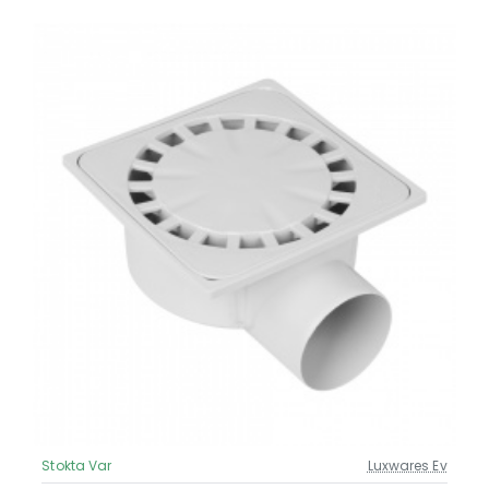
Stokta Var
Luxwares Ev
Güncel Fiyat