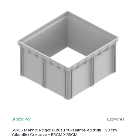
Stokta Var
Luxwares
Güncel Fiyat
Yeni Ürün
55x55 Menhol Rögar Kutusu Yükseltme Aparatı - 30 cm
Yükseltici Çerçeve - 55CM X 55CM