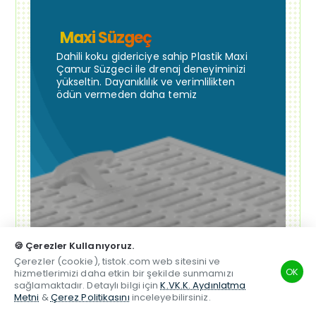
Maxi Süzgeç
Dahili koku gidericiye sahip Plastik Maxi
Çamur Süzgeci ile drenaj deneyiminizi
yükseltin. Dayanıklılık ve verimlilikten
ödün vermeden daha temiz
🍪 Çerezler Kullanıyoruz.
Çerezler (cookie), tistok.com web sitesini ve
OK
hizmetlerimizi daha etkin bir şekilde sunmamızı
sağlamaktadır. Detaylı bilgi için
K.VK.K. Aydınlatma
Metni
&
Çerez Politikasını
inceleyebilirsiniz.
TSM
Hesabım
Telefon
Beğenilen
Karşılaştırma
Whatsapp