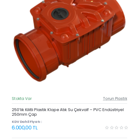
Stokta Var
Torun Plastik
Güncel Fiyat
Yeni Ürün
250’lik Kilitli Plastik Klape Atık Su Çekvalf – PVC Endüstriyel
250mm Çap
KDV Dahil Fiyatı :
6.000,00 TL