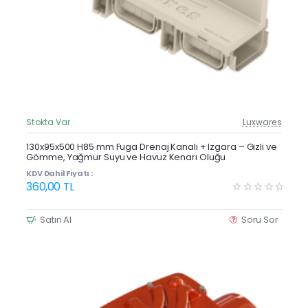
Stokta Var
Luxwares
Güncel Fiyat
Yeni Ürün
130x95x500 H85 mm Fuga Drenaj Kanalı + Izgara – Gizli ve
Gömme, Yağmur Suyu ve Havuz Kenarı Oluğu
KDV Dahil Fiyatı :
360,00 TL
Satın Al
Soru Sor