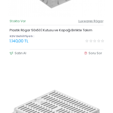
Stokta Var
Luxwares Rögar
Güncel Fiyat
Plastik Rögar 50x50 | Kutusu ve Kapağı Birlikte Takım
KDV Dahil Fiyatı :
1.140,00 TL
Satın Al
Soru Sor