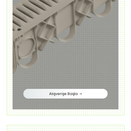
Alışverişe Başla ➝