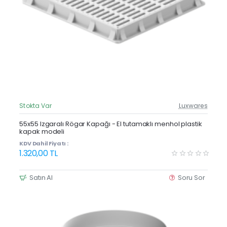
Stokta Var
Luxwares
Güncel Fiyat
Yeni Ürün
55x55 Izgaralı Rögar Kapağı - El tutamaklı menhol plastik
kapak modeli
KDV Dahil Fiyatı :
1.320,00 TL
Satın Al
Soru Sor