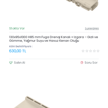
Stokta Var
Luxwares
Güncel Fiyat
Yeni Ürün
130x95x1000 H85 mm Fuga Drenaj Kanalı + Izgara – Gizli ve
Gömme, Yağmur Suyu ve Havuz Kenarı Oluğu
KDV Dahil Fiyatı :
630,00 TL
Satın Al
Soru Sor