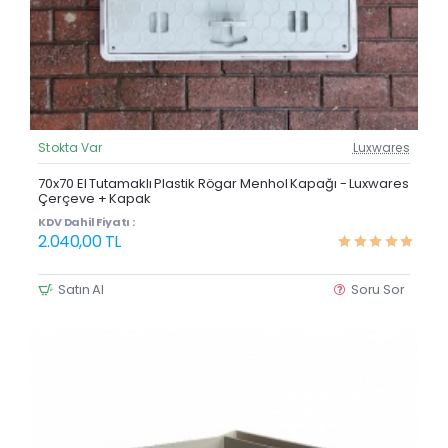
Stokta Var
Luxwares
Güncel Fiyat
Yeni Ürün
70x70 El Tutamaklı Plastik Rögar Menhol Kapağı - Luxwares
Çerçeve + Kapak
Çok Satan
KDV Dahil Fiyatı :
2.040,00 TL
Satın Al
Soru Sor