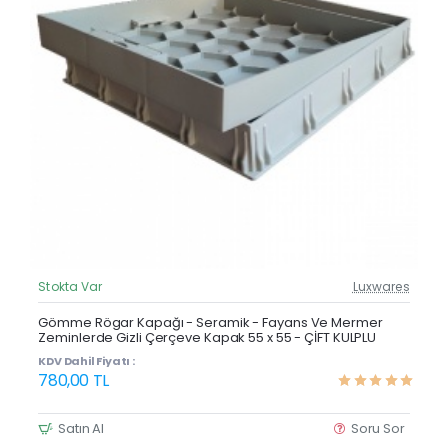
Stokta Var
Luxwares
Güncel Fiyat
Çok Satan
Gömme Rögar Kapağı - Seramik - Fayans Ve Mermer
Zeminlerde Gizli Çerçeve Kapak 55 x 55 - ÇİFT KULPLU
KDV Dahil Fiyatı :
780,00 TL
Satın Al
Soru Sor