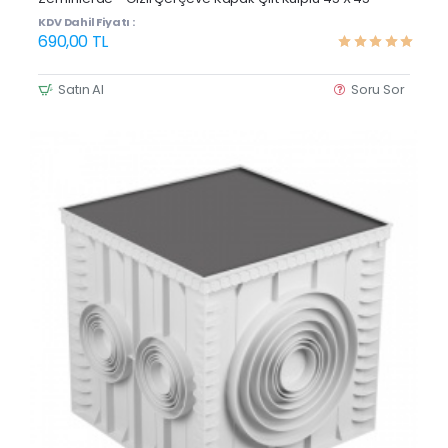
KDV Dahil Fiyatı :
690,00 TL
Satın Al
Soru Sor