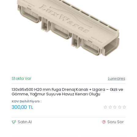
Stokta Var
Luxwares
Güncel Fiyat
Yeni Ürün
130x95x500 H20 mm Fuga Drenaj Kanalı + Izgara – Gizli ve
Gömme, Yağmur Suyu ve Havuz Kenarı Oluğu
KDV Dahil Fiyatı :
300,00 TL
Satın Al
Soru Sor