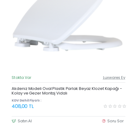
Stokta Var
Luxwares Ev
Güncel Fiyat
Yeni Ürün
Akdeniz Modeli Oval Plastik Parlak Beyaz Klozet Kapağı -
Kolay ve Gezer Montaj Vidalı
KDV Dahil Fiyatı :
408,00 TL
Satın Al
Soru Sor