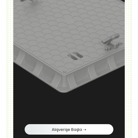
Alışverişe Başla ➝