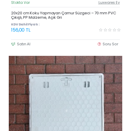
Stokta Var
Luxwares Ev
Güncel Fiyat
Yeni Ürün
20x20 cm Koku Yapmayan Çamur Süzgeci – 70 mm PVC
Çıkışlı, PP Malzeme, Açık Gri
KDV Dahil Fiyatı :
156,00 TL
Satın Al
Soru Sor