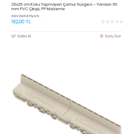
Yeni Ürün
25x25 cm Koku Yapmayan Çamur Süzgeci – Yandan 110
mm PVC Çıkışlı, PP Malzeme
KDV Dahil Fiyatı :
192,00 TL
Satın Al
Soru Sor