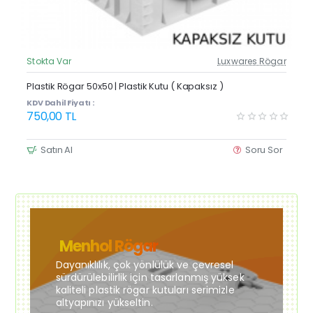
Stokta Var
Luxwares Rögar
Güncel Fiyat
Yeni Ürün
Plastik Rögar 50x50 | Plastik Kutu ( Kapaksız )
KDV Dahil Fiyatı :
750,00 TL
Satın Al
Soru Sor
Menhol Rögar
Dayanıklılık, çok yönlülük ve çevresel
sürdürülebilirlik için tasarlanmış yüksek
kaliteli plastik rögar kutuları serimizle
altyapınızı yükseltin.