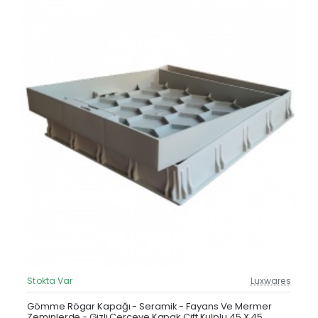
Stokta Var
Luxwares
Güncel Fiyat
Çok Satan
Gömme Rögar Kapağı - Seramik - Fayans Ve Mermer
Zeminlerde - Gizli Çerçeve Kapak Çift Kulplu 45 X 45