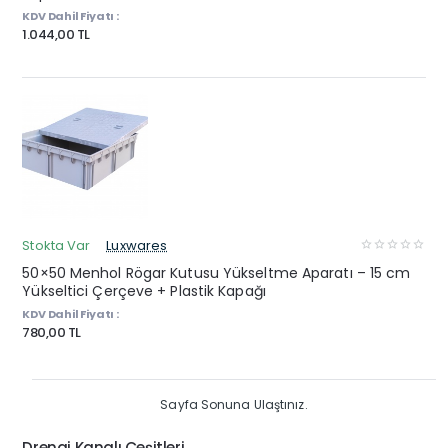
KDV Dahil Fiyatı :
1.044,00 TL
Stokta Var
Luxwares
50×50 Menhol Rögar Kutusu Yükseltme Aparatı – 15 cm
Yükseltici Çerçeve + Plastik Kapağı
KDV Dahil Fiyatı :
780,00 TL
Sayfa Sonuna Ulaştınız.
Drenaj Kanalı Çeşitleri