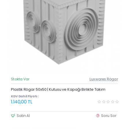
Stokta Var
Luxwares Rögar
Güncel Fiyat
Plastik Rögar 50x50 | Kutusu ve Kapağı Birlikte Takım
KDV Dahil Fiyatı :
1.140,00 TL
Satın Al
Soru Sor