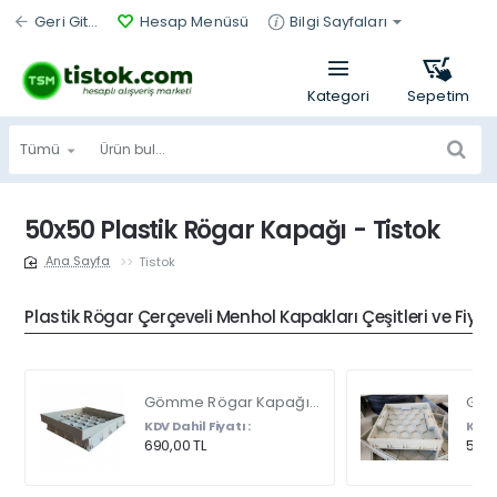
Geri Git...
Hesap Menüsü
Bilgi Sayfaları
Tümü
Ürün
bul...
50x50 Plastik Rögar Kapağı - Tistok
Tistok
home
Plastik Rögar Çerçeveli Menhol Kapakları Çeşitleri ve Fiyat
Gömme Rögar Kapağı - Seramik - Fayans Ve Mermer Zeminlerde - Gizli Çerçeve Kapak Çift Kulplu 45 X 45
KDV Dahil Fiyatı :
KDV D
690,00 TL
540,