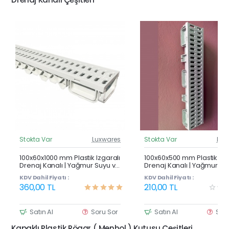
Stokta Var
Luxwares
Stokta Var
Lux
Güncel Fiyat
Günc
Çok Satan
100x60x1000 mm Plastik Izgaralı
100x60x500 mm Plastik Izg
Drenaj Kanalı | Yağmur Suyu ve
Drenaj Kanalı | Yağmur Su
Havuz Kenarı Oluğu
Havuz Kenarı Oluğu
KDV Dahil Fiyatı :
KDV Dahil Fiyatı :
360,00 TL
210,00 TL
Satın Al
Soru Sor
Satın Al
Sor
Kapaklı Plastik Rögar ( Menhol ) Kutusu Çeşitleri