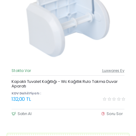
Stokta Var
Luxwares Ev
Güncel Fiyat
Yeni Ürün
Kapaklı Tuvalet Kağıtlığı - Wc Kağıtlık Rulo Takma Duvar
Aparatı
Çok Satan
KDV Dahil Fiyatı :
132,00 TL
Satın Al
Soru Sor