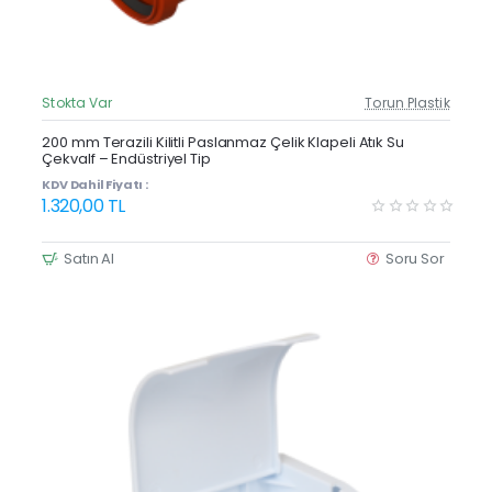
Stokta Var
Torun Plastik
Güncel Fiyat
200 mm Terazili Kilitli Paslanmaz Çelik Klapeli Atık Su
Çekvalf – Endüstriyel Tip
KDV Dahil Fiyatı :
1.320,00 TL
Satın Al
Soru Sor