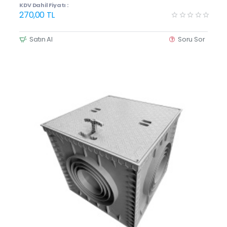
KDV Dahil Fiyatı :
270,00 TL
Satın Al
Soru Sor