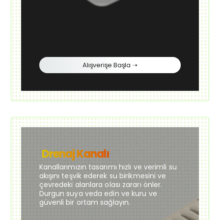
Alışverişe Başla ➝
Drenaj Kanalı
Kanallarımızın tasarımı hızlı ve verimli su
akışını teşvik ederek su birikmesini ve
çevredeki alanlara olası zararı önler.
Durgun suya veda edin ve kuru ve
güvenli bir ortam sağlayın.