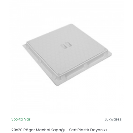
Stokta Var
Luxwares
Güncel Fiyat
20x20 Rögar Menhol Kapağı – Sert Plastik Dayanıklı