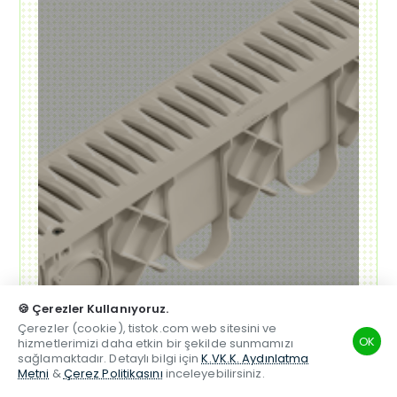
🍪 Çerezler Kullanıyoruz.
Çerezler (cookie), tistok.com web sitesini ve
OK
hizmetlerimizi daha etkin bir şekilde sunmamızı
sağlamaktadır. Detaylı bilgi için
K.VK.K. Aydınlatma
Metni
&
Çerez Politikasını
inceleyebilirsiniz.
TSM
Hesabım
Telefon
Beğenilen
Karşılaştırma
Whatsapp