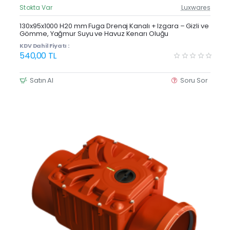
Stokta Var
Luxwares
Güncel Fiyat
Yeni Ürün
130x95x1000 H20 mm Fuga Drenaj Kanalı + Izgara – Gizli ve
Gömme, Yağmur Suyu ve Havuz Kenarı Oluğu
KDV Dahil Fiyatı :
540,00 TL
Satın Al
Soru Sor