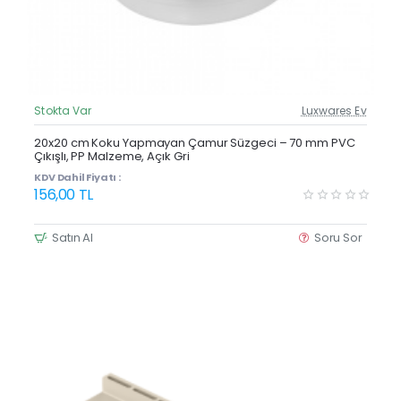
Stokta Var
Luxwares Ev
Güncel Fiyat
Yeni Ürün
20x20 cm Koku Yapmayan Çamur Süzgeci – 70 mm PVC
Çıkışlı, PP Malzeme, Açık Gri
KDV Dahil Fiyatı :
156,00 TL
Satın Al
Soru Sor