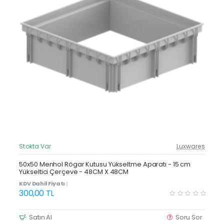
Stokta Var
Luxwares
Güncel Fiyat
Yeni Ürün
50x50 Menhol Rögar Kutusu Yükseltme Aparatı - 15 cm
Yükseltici Çerçeve - 48CM X 48CM
Çok Satan
KDV Dahil Fiyatı :
300,00 TL
Satın Al
Soru Sor