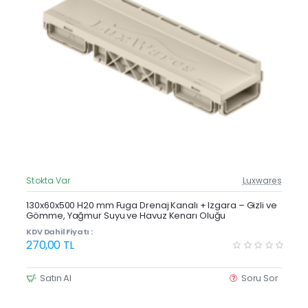
Stokta Var
Luxwares
Güncel Fiyat
Yeni Ürün
130x60x500 H20 mm Fuga Drenaj Kanalı + Izgara – Gizli ve
Gömme, Yağmur Suyu ve Havuz Kenarı Oluğu
Çok Satan
KDV Dahil Fiyatı :
270,00 TL
Satın Al
Soru Sor