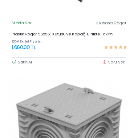
Stokta Var
Luxwares Rögar
Güncel Fiyat
Yeni Ürün
Plastik Rögar 55x55 | Kutusu ve Kapağı Birlikte Takım
KDV Dahil Fiyatı :
1.680,00 TL
Satın Al
Soru Sor