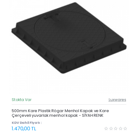
Stokta Var
Luxwares
Güncel Fiyat
Yeni Ürün
500mm Kare Plastik Rögar Menhol Kapak ve Kare
Çerçeveli yuvarlak menhol kapak - SİYAH RENK
KDV Dahil Fiyatı :
1.470,00 TL