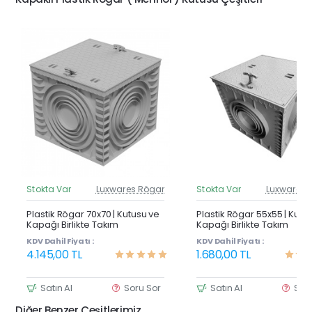
Stokta Var
Luxwares Rögar
Stokta Var
Luxwares 
Güncel Fiyat
Günc
Yeni Ürün
Y
Plastik Rögar 70x70 | Kutusu ve
Plastik Rögar 55x55 | Kutu
Kapağı Birlikte Takım
Kapağı Birlikte Takım
KDV Dahil Fiyatı :
KDV Dahil Fiyatı :
4.145,00 TL
1.680,00 TL
Satın Al
Soru Sor
Satın Al
Sor
Diğer Benzer Çeşitlerimiz.