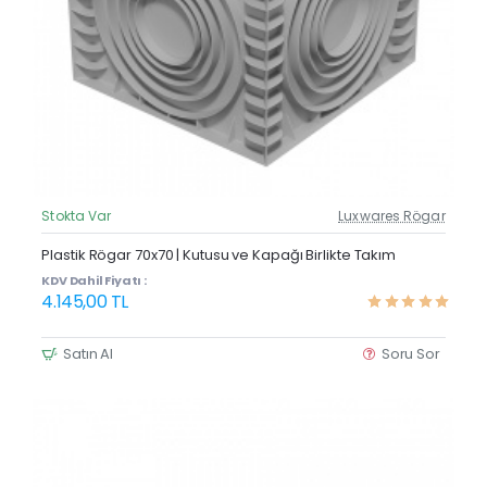
Stokta Var
Luxwares Rögar
Güncel Fiyat
Yeni Ürün
Plastik Rögar 70x70 | Kutusu ve Kapağı Birlikte Takım
KDV Dahil Fiyatı :
4.145,00 TL
Satın Al
Soru Sor