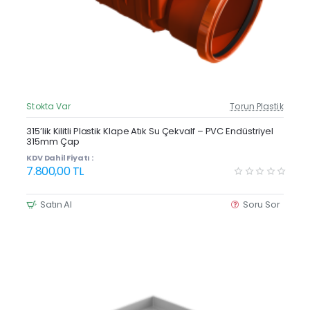
Stokta Var
Torun Plastik
Güncel Fiyat
Yeni Ürün
315’lik Kilitli Plastik Klape Atık Su Çekvalf – PVC Endüstriyel
315mm Çap
KDV Dahil Fiyatı :
7.800,00 TL
Satın Al
Soru Sor