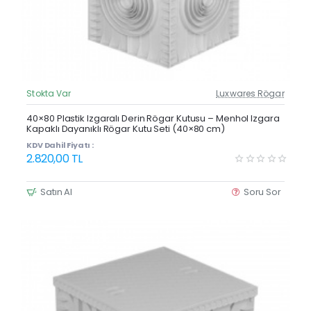
Stokta Var
Luxwares Rögar
Güncel Fiyat
Yeni Ürün
40×80 Plastik Izgaralı Derin Rögar Kutusu – Menhol Izgara
Kapaklı Dayanıklı Rögar Kutu Seti (40×80 cm)
KDV Dahil Fiyatı :
2.820,00 TL
Satın Al
Soru Sor