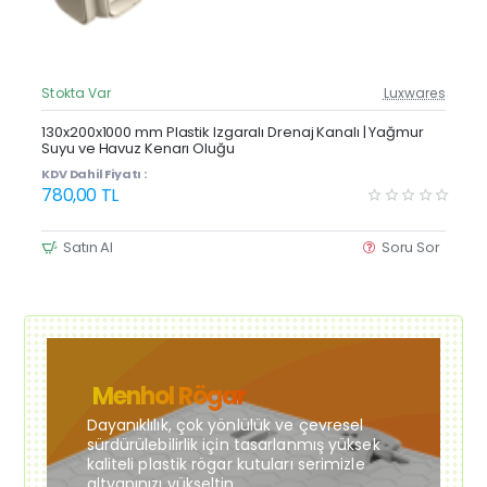
Stokta Var
Luxwares
Güncel Fiyat
Yeni Ürün
130x200x1000 mm Plastik Izgaralı Drenaj Kanalı | Yağmur
Suyu ve Havuz Kenarı Oluğu
KDV Dahil Fiyatı :
780,00 TL
Satın Al
Soru Sor
Menhol Rögar
Dayanıklılık, çok yönlülük ve çevresel
sürdürülebilirlik için tasarlanmış yüksek
kaliteli plastik rögar kutuları serimizle
altyapınızı yükseltin.