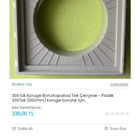
Stokta Var
Luxwares
Güncel Fiyat
Yeni Ürün
300 lük Koruge Boru Kapaksız Tek Çerçeve - Plastik
300'lük (300mm) koruge borular için.
KDV Dahil Fiyatı :
336,00 TL
Satın Al
Soru Sor