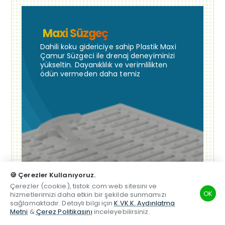
Maxi Süzgeç
Dahili koku gidericiye sahip Plastik Maxi
Çamur Süzgeci ile drenaj deneyiminizi
yükseltin. Dayanıklılık ve verimlilikten
ödün vermeden daha temiz
🍪 Çerezler Kullanıyoruz.
Çerezler (cookie), tistok.com web sitesini ve
OK
hizmetlerimizi daha etkin bir şekilde sunmamızı
sağlamaktadır. Detaylı bilgi için
K.VK.K. Aydınlatma
Metni
&
Çerez Politikasını
inceleyebilirsiniz.
TSM
Hesabım
Telefon
Beğenilen
Karşılaştırma
Whatsapp