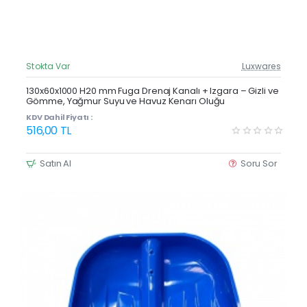
Stokta Var
Luxwares
Güncel Fiyat
Yeni Ürün
130x60x1000 H20 mm Fuga Drenaj Kanalı + Izgara – Gizli ve
Gömme, Yağmur Suyu ve Havuz Kenarı Oluğu
Çok Satan
KDV Dahil Fiyatı :
516,00 TL
Satın Al
Soru Sor