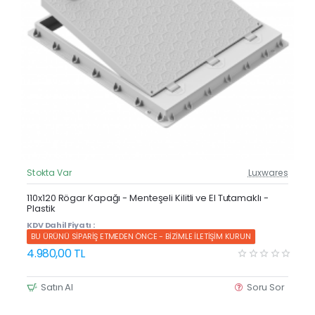
Stokta Var
Luxwares
Güncel Fiyat
Yeni Ürün
110x120 Rögar Kapağı - Menteşeli Kilitli ve El Tutamaklı -
Plastik
KDV Dahil Fiyatı :
BU ÜRÜNÜ SİPARİŞ ETMEDEN ÖNCE - BİZİMLE İLETİŞİM KURUN
4.980,00 TL
Satın Al
Soru Sor