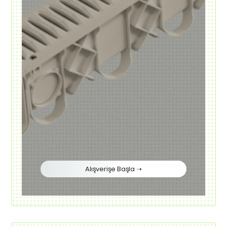
Alışverişe Başla ➝