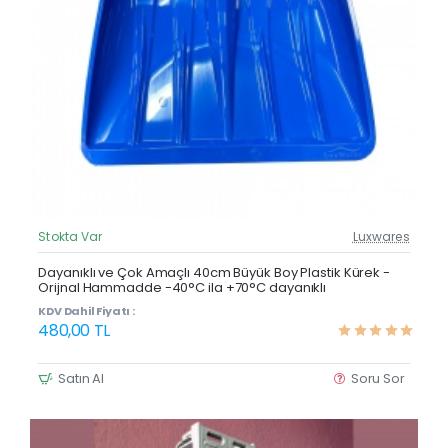
Stokta Var
Luxwares
Güncel Fiyat
Yeni Ürün
Dayanıklı ve Çok Amaçlı 40cm Büyük Boy Plastik Kürek -
Orijnal Hammadde -40°C ila +70°C dayanıklı
Çok Satan
KDV Dahil Fiyatı :
480,00 TL
Satın Al
Soru Sor