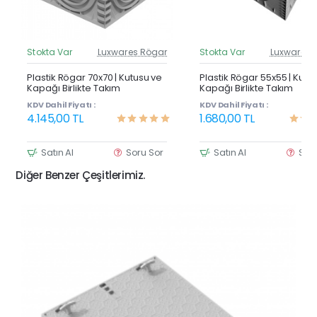
Stokta Var
Luxwares Rögar
Stokta Var
Luxwares 
Güncel Fiyat
Günc
Yeni Ürün
Y
Plastik Rögar 70x70 | Kutusu ve
Plastik Rögar 55x55 | Kutu
Kapağı Birlikte Takım
Kapağı Birlikte Takım
KDV Dahil Fiyatı :
KDV Dahil Fiyatı :
4.145,00 TL
1.680,00 TL
Satın Al
Soru Sor
Satın Al
Sor
Diğer Benzer Çeşitlerimiz.