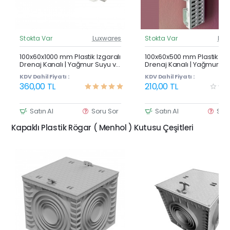
Stokta Var
Luxwares
Stokta Var
Lux
Güncel Fiyat
Günc
Çok Satan
100x60x1000 mm Plastik Izgaralı
100x60x500 mm Plastik Izg
Drenaj Kanalı | Yağmur Suyu ve
Drenaj Kanalı | Yağmur Su
Havuz Kenarı Oluğu
Havuz Kenarı Oluğu
KDV Dahil Fiyatı :
KDV Dahil Fiyatı :
360,00 TL
210,00 TL
Satın Al
Soru Sor
Satın Al
Sor
Kapaklı Plastik Rögar ( Menhol ) Kutusu Çeşitleri