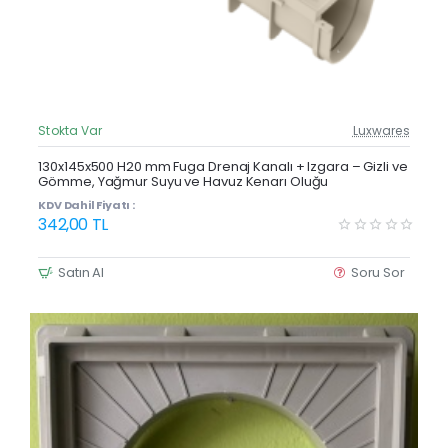
Stokta Var
Luxwares
Güncel Fiyat
Yeni Ürün
130x145x500 H20 mm Fuga Drenaj Kanalı + Izgara – Gizli ve
Gömme, Yağmur Suyu ve Havuz Kenarı Oluğu
KDV Dahil Fiyatı :
342,00 TL
Satın Al
Soru Sor