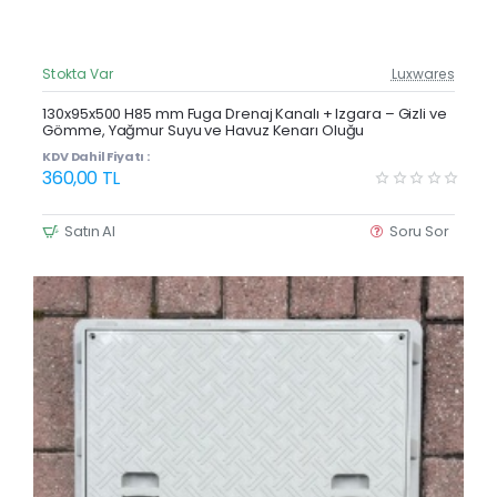
Stokta Var
Luxwares
Güncel Fiyat
Yeni Ürün
130x95x500 H85 mm Fuga Drenaj Kanalı + Izgara – Gizli ve
Gömme, Yağmur Suyu ve Havuz Kenarı Oluğu
KDV Dahil Fiyatı :
360,00 TL
Satın Al
Soru Sor