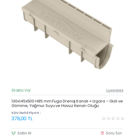
Stokta Var
Luxwares
Güncel Fiyat
Yeni Ürün
130x145x500 H85 mm Fuga Drenaj Kanalı + Izgara – Gizli ve
Gömme, Yağmur Suyu ve Havuz Kenarı Oluğu
KDV Dahil Fiyatı :
378,00 TL
Satın Al
Soru Sor