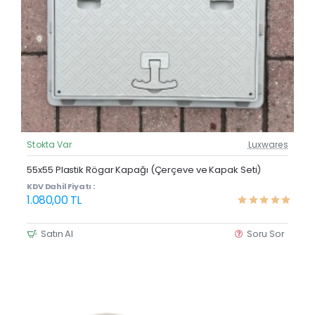
Stokta Var
Luxwares
Güncel Fiyat
Çok Satan
55x55 Plastik Rögar Kapağı (Çerçeve ve Kapak Seti)
KDV Dahil Fiyatı :
1.080,00 TL
Satın Al
Soru Sor