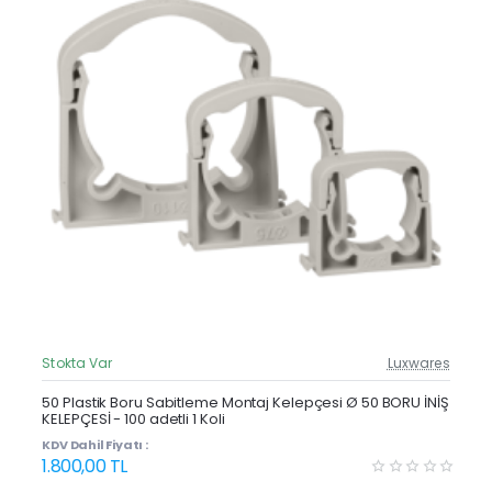
Stokta Var
Luxwares
Güncel Fiyat
Yeni Ürün
50 Plastik Boru Sabitleme Montaj Kelepçesi Ø 50 BORU İNİŞ
KELEPÇESİ - 100 adetli 1 Koli
KDV Dahil Fiyatı :
1.800,00 TL