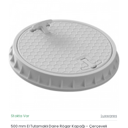
Stokta Var
Luxwares
Güncel Fiyat
Yeni Ürün
500 mm El Tutamaklı Daire Rögar Kapağı – Çerçeveli