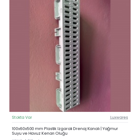
Stokta Var
Luxwares
Güncel Fiyat
100x60x500 mm Plastik Izgaralı Drenaj Kanalı | Yağmur
Suyu ve Havuz Kenarı Oluğu