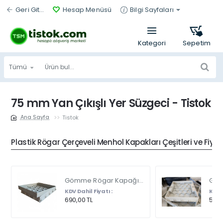
Geri Git...
Hesap Menüsü
Bilgi Sayfaları
Tümü
Ürün
bul...
75 mm Yan Çıkışlı Yer Süzgeci - Tistok
Tistok
home
Plastik Rögar Çerçeveli Menhol Kapakları Çeşitleri ve Fiyat
Gömme Rögar Kapağı - Seramik - Fayans Ve Mermer Zeminlerde - Gizli Çerçeve Kapak Çift Kulplu 45 X 45
KDV Dahil Fiyatı :
KDV D
690,00 TL
540,