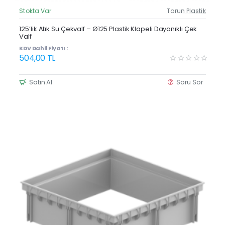
Stokta Var
Torun Plastik
Güncel Fiyat
125’lik Atık Su Çekvalf – Ø125 Plastik Klapeli Dayanıklı Çek
Valf
KDV Dahil Fiyatı :
504,00 TL
Satın Al
Soru Sor