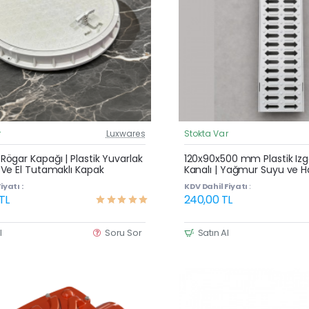
r
Luxwares
Stokta Var
Güncel Fiyat
Yeni Ürün
ögar Kapağı | Plastik Yuvarlak
120x90x500 mm Plastik Izga
Ve El Tutamaklı Kapak
Kanalı | Yağmur Suyu ve H
Çok Satan
Oluğu
iyatı :
KDV Dahil Fiyatı :
 TL
240,00 TL
l
Soru Sor
Satın Al