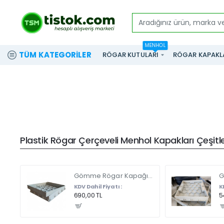
Aradığınız
ürün,
MENHOL
marka
TÜM KATEGORILER
RÖGAR KUTULARI
RÖGAR KAPAKL
ve
modeli
yazınız...
Plastik Rögar Çerçeveli Menhol Kapakları Çeşitler
Gömme Rögar Kapağı - Seramik - Fayans Ve Mermer Zeminlerde - Gizli Çerçeve Kapak Çift Kulplu 45 X 45
KDV Dahil Fiyatı :
K
690,00 TL
5