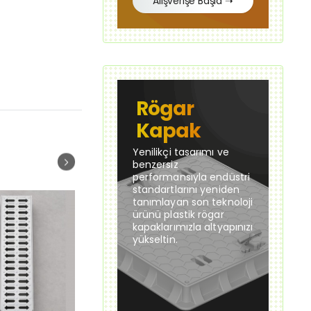
Alışverişe Başla ➝
Rögar
Kapak
Yenilikçi tasarımı ve
benzersiz
performansıyla endüstri
standartlarını yeniden
tanımlayan son teknoloji
ürünü plastik rögar
kapaklarımızla altyapınızı
yükseltin.