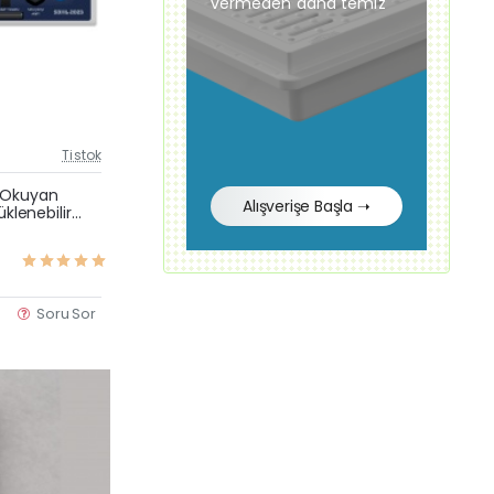
vermeden daha temiz
Tistok
Güncel Fiyat
Çok Satan
 Okuyan
Alışverişe Başla ➝
üklenebilir
Kargo Bedava
Soru Sor