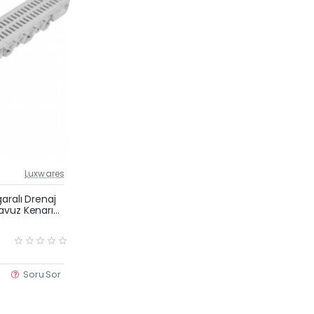
Luxwares
Güncel Fiyat
Yeni Ürün
aralı Drenaj
avuz Kenarı
Çok Satan
Soru Sor