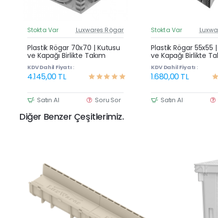
Stokta Var
Luxwares Rögar
Stokta Var
Luxwa
Güncel Fiyat
G
Yeni Ürün
Plastik Rögar 70x70 | Kutusu
Plastik Rögar 55x55 
ve Kapağı Birlikte Takım
ve Kapağı Birlikte T
KDV Dahil Fiyatı :
KDV Dahil Fiyatı :
4.145,00 TL
1.680,00 TL
Satın Al
Soru Sor
Satın Al
Diğer Benzer Çeşitlerimiz.