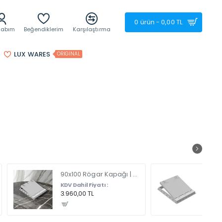
0 ürün - 0,00 TL
sabım
Beğendiklerim
Karşılaştırma
LUX WARES
ORIGINAL
90x100 Rögar Kapağı | Plastik Çerçeveli El Tutamaklı, Menteşeli Ve Kilitli
KDV Dahil Fiyatı :
KDV Da
3.960,00 TL
2.760,