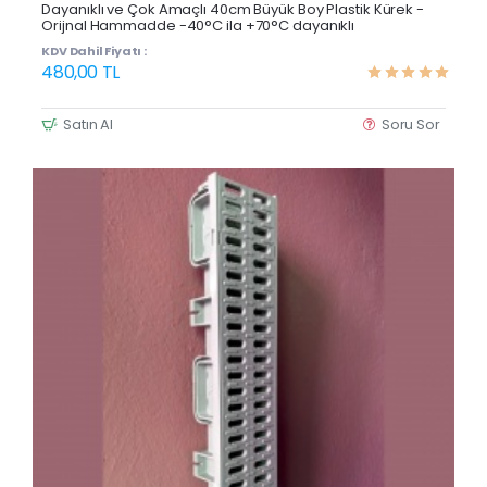
Yeni Ürün
Dayanıklı ve Çok Amaçlı 40cm Büyük Boy Plastik Kürek -
Orijnal Hammadde -40°C ila +70°C dayanıklı
Çok Satan
KDV Dahil Fiyatı :
480,00 TL
Satın Al
Soru Sor