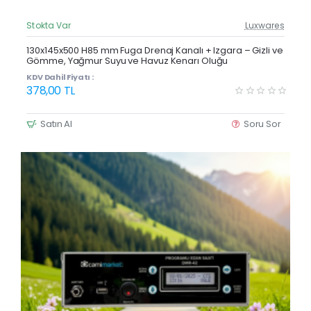
Stokta Var
Luxwares
Güncel Fiyat
Yeni Ürün
130x145x500 H85 mm Fuga Drenaj Kanalı + Izgara – Gizli ve
Gömme, Yağmur Suyu ve Havuz Kenarı Oluğu
KDV Dahil Fiyatı :
378,00 TL
Satın Al
Soru Sor