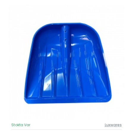
Stokta Var
Luxwares
Güncel Fiyat