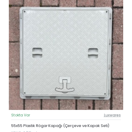
Stokta Var
Luxwares
Güncel Fiyat
Çok Satan
55x55 Plastik Rögar Kapağı (Çerçeve ve Kapak Seti)