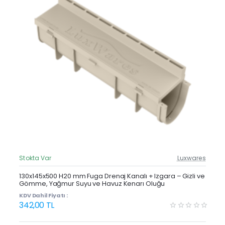
Stokta Var
Luxwares
Güncel Fiyat
Yeni Ürün
130x145x500 H20 mm Fuga Drenaj Kanalı + Izgara – Gizli ve
Gömme, Yağmur Suyu ve Havuz Kenarı Oluğu
KDV Dahil Fiyatı :
342,00 TL