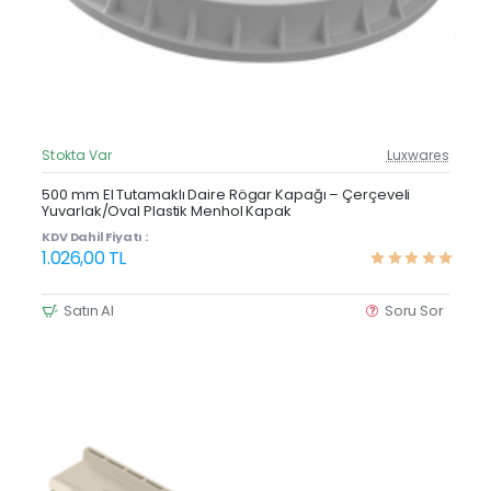
Stokta Var
Luxwares
Güncel Fiyat
Yeni Ürün
500 mm El Tutamaklı Daire Rögar Kapağı – Çerçeveli
Yuvarlak/Oval Plastik Menhol Kapak
KDV Dahil Fiyatı :
1.026,00 TL
Satın Al
Soru Sor