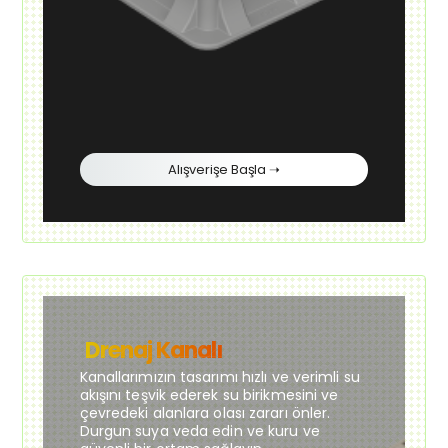
Alışverişe Başla ➝
Drenaj Kanalı
Kanallarımızın tasarımı hızlı ve verimli su
akışını teşvik ederek su birikmesini ve
çevredeki alanlara olası zararı önler.
Durgun suya veda edin ve kuru ve