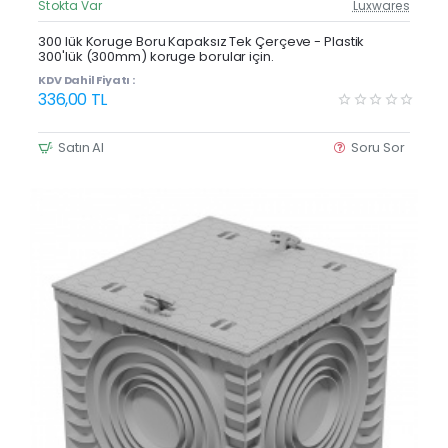
Stokta Var
Luxwares
Güncel Fiyat
Yeni Ürün
300 lük Koruge Boru Kapaksız Tek Çerçeve - Plastik
300'lük (300mm) koruge borular için.
KDV Dahil Fiyatı :
336,00 TL
Satın Al
Soru Sor