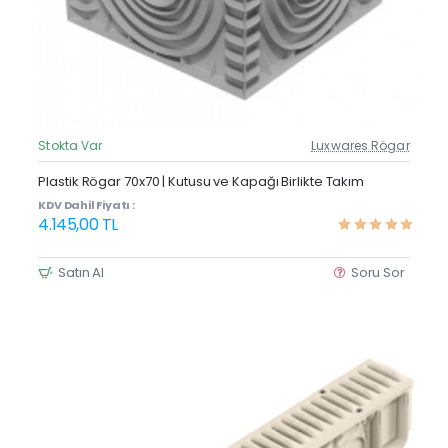
Stokta Var
Luxwares Rögar
Güncel Fiyat
Yeni Ürün
Plastik Rögar 70x70 | Kutusu ve Kapağı Birlikte Takım
KDV Dahil Fiyatı :
4.145,00 TL
Satın Al
Soru Sor