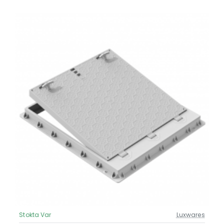
Stokta Var
Luxwares
Güncel Fiyat