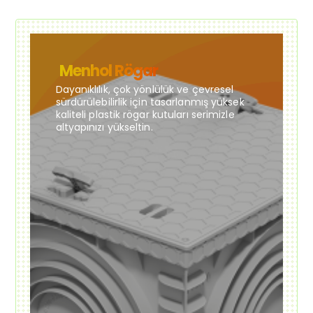
Menhol Rögar
Dayanıklılık, çok yönlülük ve çevresel
sürdürülebilirlik için tasarlanmış yüksek
kaliteli plastik rögar kutuları serimizle
altyapınızı yükseltin.