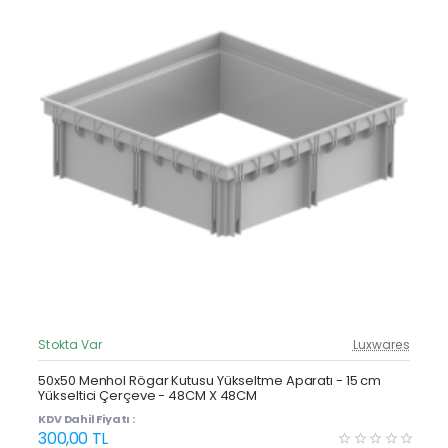
Stokta Var
Luxwares
Güncel Fiyat
Yeni Ürün
50x50 Menhol Rögar Kutusu Yükseltme Aparatı - 15 cm
Yükseltici Çerçeve - 48CM X 48CM
Çok Satan
KDV Dahil Fiyatı :
300,00 TL