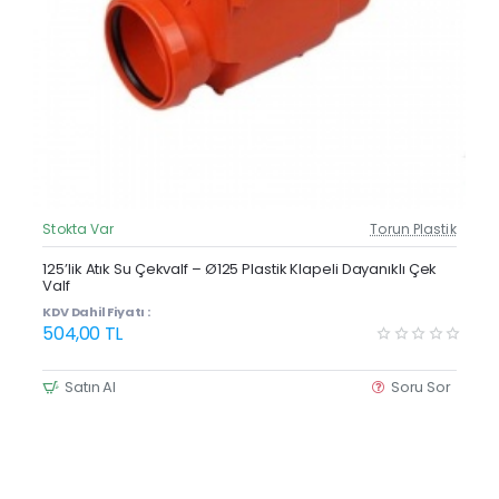
Stokta Var
Torun Plastik
Güncel Fiyat
125’lik Atık Su Çekvalf – Ø125 Plastik Klapeli Dayanıklı Çek
Valf
KDV Dahil Fiyatı :
504,00 TL
Satın Al
Soru Sor