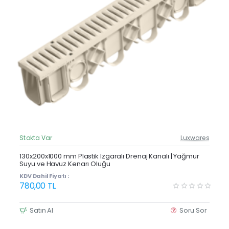
Stokta Var
Luxwares
Güncel Fiyat
Yeni Ürün
130x200x1000 mm Plastik Izgaralı Drenaj Kanalı | Yağmur
Suyu ve Havuz Kenarı Oluğu
KDV Dahil Fiyatı :
780,00 TL
Satın Al
Soru Sor