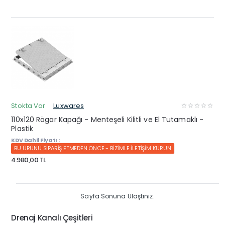
Stokta Var
Luxwares
110x120 Rögar Kapağı - Menteşeli Kilitli ve El Tutamaklı -
Plastik
KDV Dahil Fiyatı :
BU ÜRÜNÜ SİPARİŞ ETMEDEN ÖNCE - BİZİMLE İLETİŞİM KURUN
4.980,00 TL
Sayfa Sonuna Ulaştınız.
Drenaj Kanalı Çeşitleri