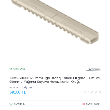
Stokta Var
Luxwares
Güncel Fiyat
Yeni Ürün
130x60x1000 H20 mm Fuga Drenaj Kanalı + Izgara – Gizli ve
Gömme, Yağmur Suyu ve Havuz Kenarı Oluğu
Çok Satan
KDV Dahil Fiyatı :
516,00 TL
Satın Al
Soru Sor