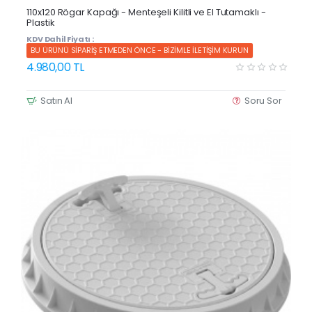
Yeni Ürün
110x120 Rögar Kapağı - Menteşeli Kilitli ve El Tutamaklı -
Plastik
KDV Dahil Fiyatı :
BU ÜRÜNÜ SİPARİŞ ETMEDEN ÖNCE - BİZİMLE İLETİŞİM KURUN
4.980,00 TL
Satın Al
Soru Sor