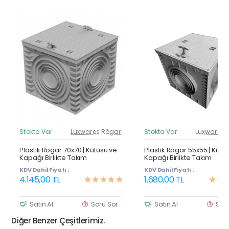
Stokta Var
Luxwares Rögar
Stokta Var
Luxwares 
Güncel Fiyat
Günc
Yeni Ürün
Y
Plastik Rögar 70x70 | Kutusu ve
Plastik Rögar 55x55 | Kutu
Kapağı Birlikte Takım
Kapağı Birlikte Takım
KDV Dahil Fiyatı :
KDV Dahil Fiyatı :
4.145,00 TL
1.680,00 TL
Satın Al
Soru Sor
Satın Al
Sor
Diğer Benzer Çeşitlerimiz.