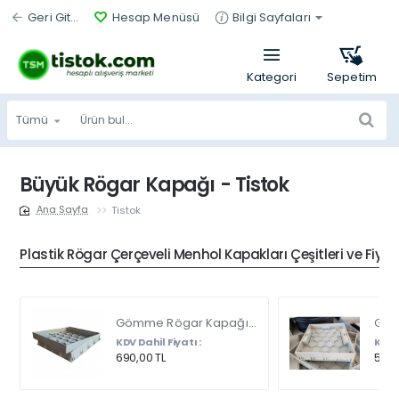
Geri Git...
Hesap Menüsü
Bilgi Sayfaları
Tümü
Ürün
bul...
Büyük Rögar Kapağı - Tistok
Tistok
home
Plastik Rögar Çerçeveli Menhol Kapakları Çeşitleri ve Fiyat
Gömme Rögar Kapağı - Seramik - Fayans Ve Mermer Zeminlerde - Gizli Çerçeve Kapak Çift Kulplu 45 X 45
KDV Dahil Fiyatı :
KDV D
690,00 TL
540,