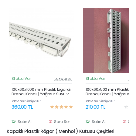
Stokta Var
Luxwares
Stokta Var
Lux
Güncel Fiyat
Günc
Çok Satan
100x60x1000 mm Plastik Izgaralı
100x60x500 mm Plastik Izg
Drenaj Kanalı | Yağmur Suyu ve
Drenaj Kanalı | Yağmur Su
Havuz Kenarı Oluğu
Havuz Kenarı Oluğu
KDV Dahil Fiyatı :
KDV Dahil Fiyatı :
360,00 TL
210,00 TL
Satın Al
Soru Sor
Satın Al
Sor
Kapaklı Plastik Rögar ( Menhol ) Kutusu Çeşitleri