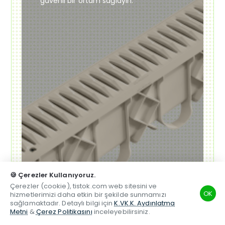
güvenli bir ortam sağlayın.
🍪 Çerezler Kullanıyoruz.
Çerezler (cookie), tistok.com web sitesini ve
OK
hizmetlerimizi daha etkin bir şekilde sunmamızı
sağlamaktadır. Detaylı bilgi için
K.VK.K. Aydınlatma
Metni
&
Çerez Politikasını
inceleyebilirsiniz.
TSM
Hesabım
Telefon
Beğenilen
Karşılaştırma
Whatsapp