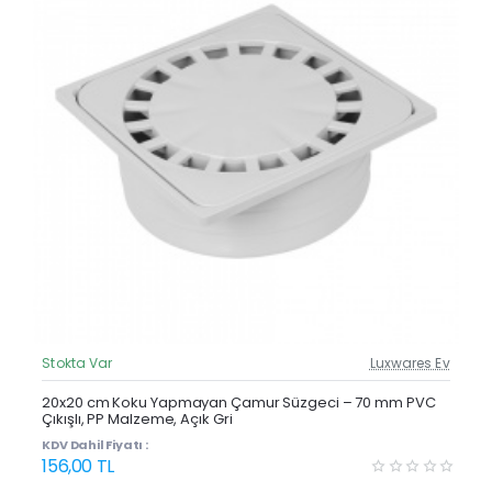
Stokta Var
Luxwares Ev
Güncel Fiyat
Yeni Ürün
20x20 cm Koku Yapmayan Çamur Süzgeci – 70 mm PVC
Çıkışlı, PP Malzeme, Açık Gri
KDV Dahil Fiyatı :
156,00 TL