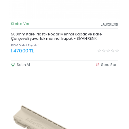
Stokta Var
Luxwares
Güncel Fiyat
Yeni Ürün
500mm Kare Plastik Rögar Menhol Kapak ve Kare
Çerçeveli yuvarlak menhol kapak - SİYAH RENK
KDV Dahil Fiyatı :
1.470,00 TL
Satın Al
Soru Sor