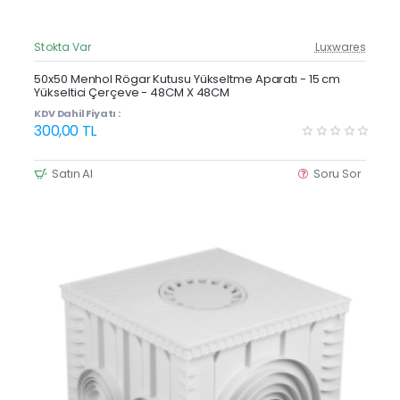
Stokta Var
Luxwares
Güncel Fiyat
Yeni Ürün
50x50 Menhol Rögar Kutusu Yükseltme Aparatı - 15 cm
Yükseltici Çerçeve - 48CM X 48CM
Çok Satan
KDV Dahil Fiyatı :
300,00 TL
Satın Al
Soru Sor