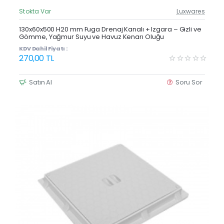
Stokta Var
Luxwares
Güncel Fiyat
Yeni Ürün
130x60x500 H20 mm Fuga Drenaj Kanalı + Izgara – Gizli ve
Gömme, Yağmur Suyu ve Havuz Kenarı Oluğu
Çok Satan
KDV Dahil Fiyatı :
270,00 TL
Satın Al
Soru Sor