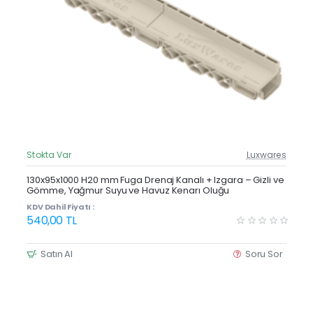
Stokta Var
Luxwares
Güncel Fiyat
Yeni Ürün
130x95x1000 H20 mm Fuga Drenaj Kanalı + Izgara – Gizli ve
Gömme, Yağmur Suyu ve Havuz Kenarı Oluğu
KDV Dahil Fiyatı :
540,00 TL
Satın Al
Soru Sor