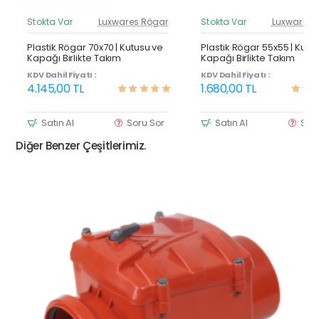
Stokta Var
Luxwares Rögar
Stokta Var
Luxwares 
Güncel Fiyat
Günc
Yeni Ürün
Y
Plastik Rögar 70x70 | Kutusu ve
Plastik Rögar 55x55 | Kutu
Kapağı Birlikte Takım
Kapağı Birlikte Takım
KDV Dahil Fiyatı :
KDV Dahil Fiyatı :
4.145,00 TL
1.680,00 TL
Satın Al
Soru Sor
Satın Al
Sor
Diğer Benzer Çeşitlerimiz.