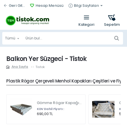
Geri Git...
Hesap Menüsü
Bilgi Sayfaları
Tümü
Ürün
bul...
Balkon Yer Süzgeci - Tistok
Tistok
home
Plastik Rögar Çerçeveli Menhol Kapakları Çeşitleri ve Fiyat
Gömme Rögar Kapağı - Seramik - Fayans Ve Mermer Zeminlerde - Gizli Çerçeve Kapak Çift Kulplu 45 X 45
KDV Dahil Fiyatı :
KDV D
690,00 TL
540,