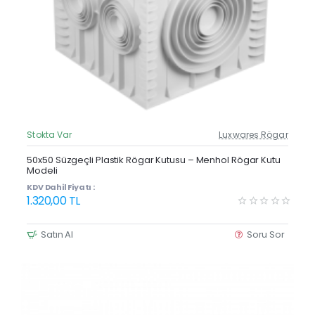
Stokta Var
Luxwares Rögar
Güncel Fiyat
Yeni Ürün
50x50 Süzgeçli Plastik Rögar Kutusu – Menhol Rögar Kutu
Modeli
KDV Dahil Fiyatı :
1.320,00 TL
Satın Al
Soru Sor