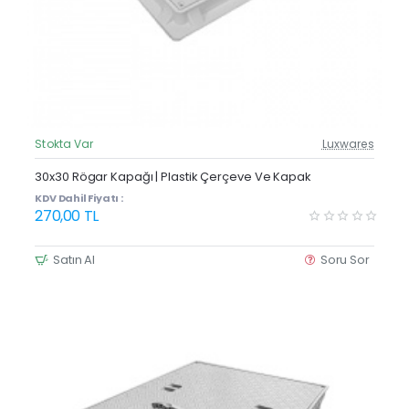
Stokta Var
Luxwares
Güncel Fiyat
30x30 Rögar Kapağı | Plastik Çerçeve Ve Kapak
KDV Dahil Fiyatı :
270,00 TL
Satın Al
Soru Sor