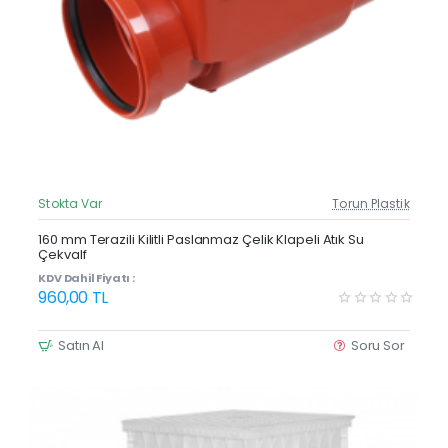
Stokta Var
Torun Plastik
Güncel Fiyat
160 mm Terazili Kilitli Paslanmaz Çelik Klapeli Atık Su
Çekvalf
KDV Dahil Fiyatı :
960,00 TL
Satın Al
Soru Sor