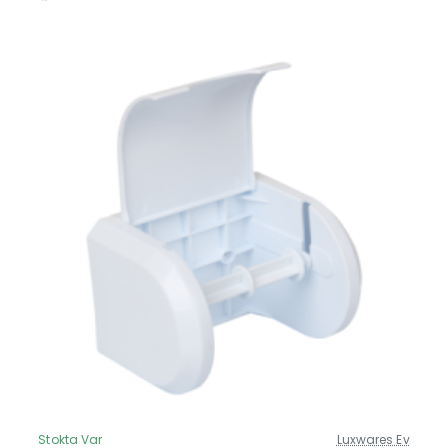
Stokta Var
Luxwares Ev
Güncel Fiyat