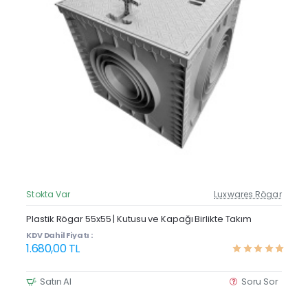
Stokta Var
Luxwares Rögar
Güncel Fiyat
Yeni Ürün
Plastik Rögar 55x55 | Kutusu ve Kapağı Birlikte Takım
KDV Dahil Fiyatı :
1.680,00 TL
Satın Al
Soru Sor