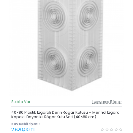
Stokta Var
Luxwares Rögar
Güncel Fiyat
Yeni Ürün
40×80 Plastik Izgaralı Derin Rögar Kutusu – Menhol Izgara
Kapaklı Dayanıklı Rögar Kutu Seti (40×80 cm)
KDV Dahil Fiyatı :
2.820,00 TL