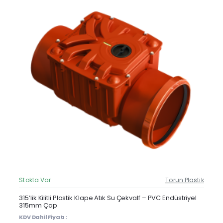
Stokta Var
Torun Plastik
Güncel Fiyat
Yeni Ürün
315’lik Kilitli Plastik Klape Atık Su Çekvalf – PVC Endüstriyel
315mm Çap
KDV Dahil Fiyatı :