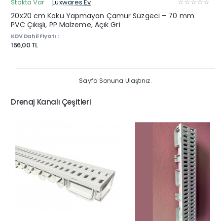
Stokta Var
Luxwares Ev
20x20 cm Koku Yapmayan Çamur Süzgeci – 70 mm
PVC Çıkışlı, PP Malzeme, Açık Gri
KDV Dahil Fiyatı :
156,00 TL
Sayfa Sonuna Ulaştınız.
Drenaj Kanalı Çeşitleri