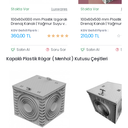
Stokta Var
Luxwares
Stokta Var
Lux
Güncel Fiyat
Günc
Çok Satan
100x60x1000 mm Plastik Izgaralı
100x60x500 mm Plastik Izg
Drenaj Kanalı | Yağmur Suyu ve
Drenaj Kanalı | Yağmur Su
Havuz Kenarı Oluğu
Havuz Kenarı Oluğu
KDV Dahil Fiyatı :
KDV Dahil Fiyatı :
360,00 TL
210,00 TL
Satın Al
Soru Sor
Satın Al
Sor
Kapaklı Plastik Rögar ( Menhol ) Kutusu Çeşitleri