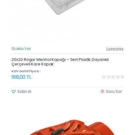
Stokta Var
Luxwares
Güncel Fiyat
20x20 Rögar Menhol Kapağı – Sert Plastik Dayanıklı
Çerçeveli Kare Kapak
KDV Dahil Fiyatı :
168,00 TL
Satın Al
Soru Sor