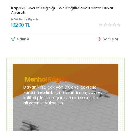
Yeni Ürün
Kapaklı Tuvalet Kağıtlığı - Wc Kağıtlık Rulo Takma Duvar
Aparatı
Çok Satan
KDV Dahil Fiyatı :
132,00 TL
Satın Al
Soru Sor
Menhol Rögar
Dayanıklılık, çok yönlülük ve çevresel
sürdürülebilirlik için tasarlanmış yüksek
kaliteli plastik rögar kutuları serimizle
altyapınızı yükseltin.