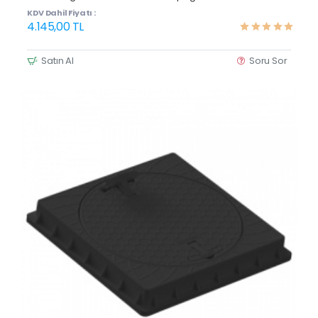
KDV Dahil Fiyatı :
4.145,00 TL
Satın Al
Soru Sor