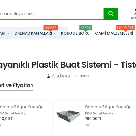
He
IZGARA
KAPAK
EZANMATIK
ARI
DRENAJ KANALLARI
KORUGE BORU
CAMI MALZEMELERI
yanıklı Plastik Buat Sistemi - Tis
Tistok
home
i ve Fiyatları
Gömme Rögar Kapağı - Seramik - Fayans Ve Mermer Zeminlerde - Gizli Çerçeve Kapak 35 X 35 - ÇİFT KULPLU
Gömme Rögar Kapağı - Seramik - Fayans Ve Mermer Zeminlerde Gizli Çerçeve Kapak 55 x 55 - ÇİFT KULPLU
DV Dahil Fiyatı :
KDV Dahil Fiyatı :
40,00 TL
780,00 TL