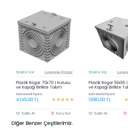
Stokta Var
Luxwares Rögar
Stokta Var
Luxwa
Güncel Fiyat
G
Yeni Ürün
Plastik Rögar 70x70 | Kutusu
Plastik Rögar 55x55 
ve Kapağı Birlikte Takım
ve Kapağı Birlikte T
KDV Dahil Fiyatı :
KDV Dahil Fiyatı :
4.145,00 TL
1.680,00 TL
Satın Al
Soru Sor
Satın Al
Diğer Benzer Çeşitlerimiz.