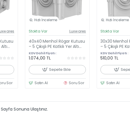
Hızlı İnceleme
Hızlı İnceleme
el Fiyat
Güncel Fiyat
uxwares
Stokta Var
Luxwares
Stokta Var
eni Ürün
Yeni Ürün
Kutusu
40x40 Menhol Rögar Kutusu
30x30 Menhol 
 Altı
– 5 Çıkışlı PE Katkılı Yer Altı
– 5 Çıkışlı PE Kat
klı
Buatı, Kulplu Düz Kapaklı
Buatı, Kulplu D
KDV Dahil Fiyatı :
KDV Dahil Fiyatı :
Kutu
Kutu
1.074,00 TL
510,00 TL
Sepete Ekle
Sepe
oru Sor
Satın Al
Soru Sor
Satın Al
Sayfa Sonuna Ulaştınız.