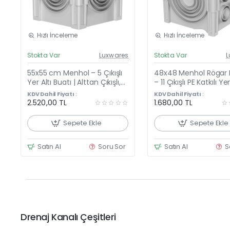
Hızlı İnceleme
Hızlı İnceleme
Güncel Fiyat
Günc
Stokta Var
Luxwares
Stokta Var
L
Yeni Ürün
Y
55x55 cm Menhol – 5 Çıkışlı
48x48 Menhol Rögar 
Yer Altı Buatı | Alttan Çıkışlı,
– 11 Çıkışlı PE Katkılı Yer
PE Katkılı, Kulplu Düz Kapaklı
Buatı, Kulplu Düz Kapa
KDV Dahil Fiyatı :
KDV Dahil Fiyatı :
Rögar Kutusu
2.520,00 TL
1.680,00 TL
Sepete Ekle
Sepete Ekle
Satın Al
Soru Sor
Satın Al
S
Drenaj Kanalı Çeşitleri