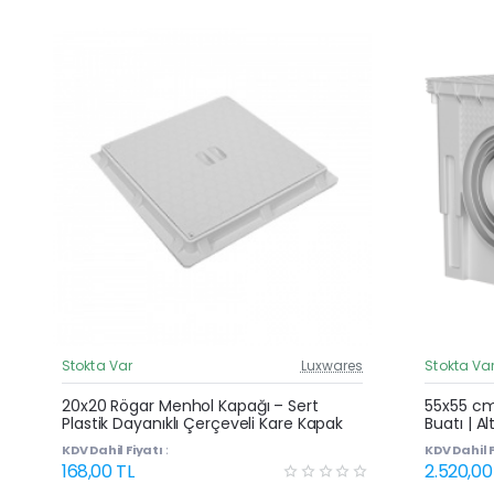
Stokta Var
Luxwares
Stokta Va
Güncel Fiyat
20x20 Rögar Menhol Kapağı – Sert
55x55 cm 
Plastik Dayanıklı Çerçeveli Kare Kapak
Buatı | Al
Kapaklı 
KDV Dahil Fiyatı :
KDV Dahil F
168,00 TL
2.520,00