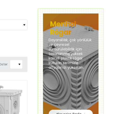
Menhol
Rögar
Dayanıklılık, çok yönlülük
ve çevresel
sürdürülebilirlik için
tasarlanmış yüksek
kaliteli plastik rögar
kutuları serimizle
öster:
altyapınızı yükseltin.