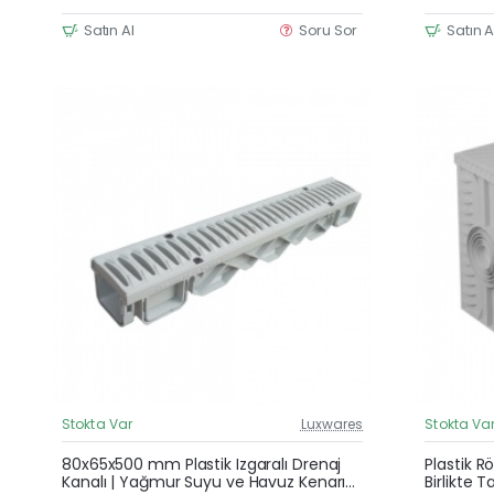
Satın Al
Soru Sor
Satın A
Stokta Var
Luxwares
Stokta Va
Güncel Fiyat
80x65x500 mm Plastik Izgaralı Drenaj
Plastik R
Kanalı | Yağmur Suyu ve Havuz Kenarı
Birlikte 