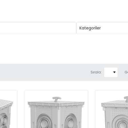
Sırala:
G