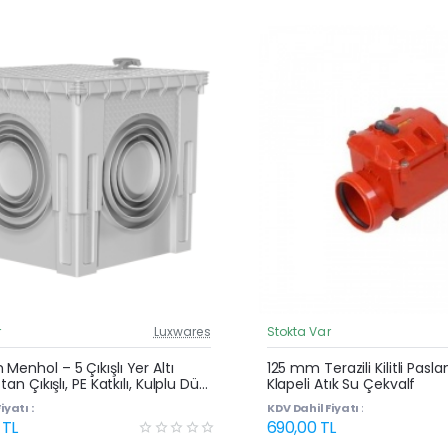
r
Luxwares
Stokta Var
Güncel Fiyat
Yeni Ürün
Menhol – 5 Çıkışlı Yer Altı
125 mm Terazili Kilitli Pasl
ttan Çıkışlı, PE Katkılı, Kulplu Düz
Klapeli Atık Su Çekvalf
Rögar Kutusu
iyatı :
KDV Dahil Fiyatı :
 TL
690,00 TL