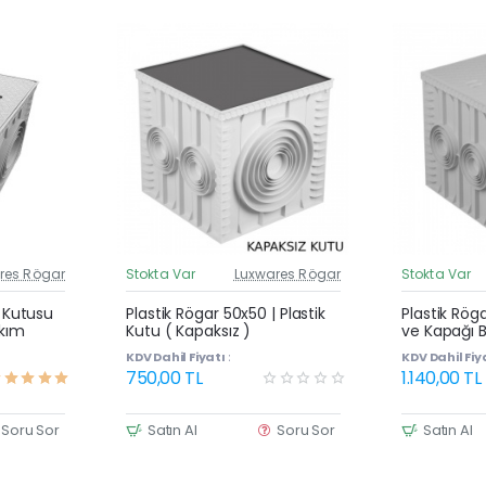
res Rögar
Stokta Var
Luxwares Rögar
Stokta Var
üncel Fiyat
Güncel Fiyat
Yeni Ürün
Yeni Ürün
| Kutusu
Plastik Rögar 50x50 | Plastik
Plastik Rög
akım
Kutu ( Kapaksız )
ve Kapağı B
KDV Dahil Fiyatı :
KDV Dahil Fiya
750,00 TL
1.140,00 TL
Soru Sor
Satın Al
Soru Sor
Satın Al