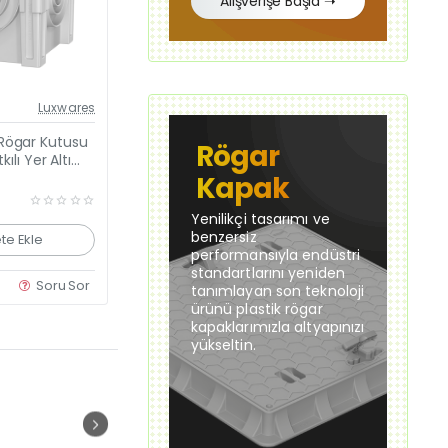
Alışverişe Başla ➝
Güncel Fiyat
Luxwares
Yeni Ürün
Rögar Kutusu
Rögar
kılı Yer Altı
üz Kapaklı
Kapak
Yenilikçi tasarımı ve
benzersiz
te Ekle
performansıyla endüstri
standartlarını yeniden
Soru Sor
tanımlayan son teknoloji
ürünü plastik rögar
kapaklarımızla altyapınızı
yükseltin.