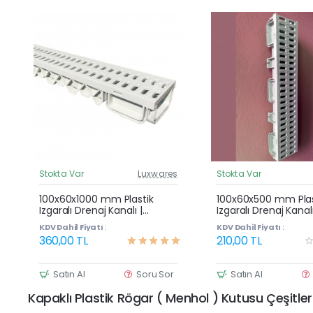
Stokta Var
Luxwares
Stokta Var
Güncel Fiyat
G
Çok Satan
100x60x1000 mm Plastik
100x60x500 mm Plas
Izgaralı Drenaj Kanalı |
Izgaralı Drenaj Kanalı
Yağmur Suyu ve Havuz
Yağmur Suyu ve Ha
KDV Dahil Fiyatı :
KDV Dahil Fiyatı :
Kenarı Oluğu
Kenarı Oluğu
360,00 TL
210,00 TL
Satın Al
Soru Sor
Satın Al
Kapaklı Plastik Rögar ( Menhol ) Kutusu Çeşitler