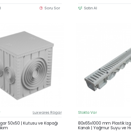
l
Soru Sor
Satın Al
r
Luxwares Rögar
Stokta Var
Güncel Fiyat
ögar 50x50 | Kutusu ve Kapağı
80x65x1000 mm Plastik Izg
Takım
Kanalı | Yağmur Suyu ve H