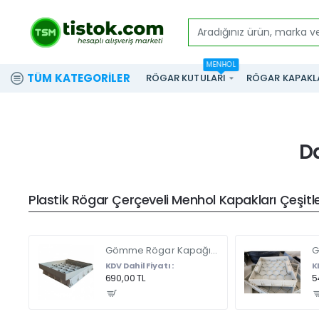
Aradığınız
ürün,
MENHOL
marka
TÜM KATEGORILER
RÖGAR KUTULARI
RÖGAR KAPAKL
ve
modeli
yazınız...
Da
Plastik Rögar Çerçeveli Menhol Kapakları Çeşitler
Gömme Rögar Kapağı - Seramik - Fayans Ve Mermer Zeminlerde - Gizli Çerçeve Kapak Çift Kulplu 45 X 45
KDV Dahil Fiyatı :
K
690,00 TL
5