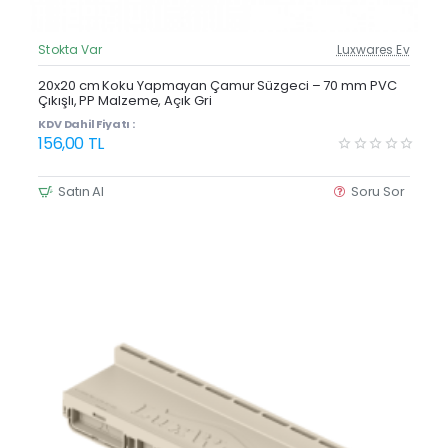
Stokta Var
Luxwares Ev
Güncel Fiyat
Yeni Ürün
20x20 cm Koku Yapmayan Çamur Süzgeci – 70 mm PVC
Çıkışlı, PP Malzeme, Açık Gri
KDV Dahil Fiyatı :
156,00 TL
Satın Al
Soru Sor