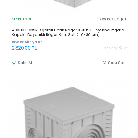
Stokta Var
Luxwares Rögar
Güncel Fiyat
Yeni Ürün
40×80 Plastik Izgaralı Derin Rögar Kutusu – Menhol Izgara
Kapaklı Dayanıklı Rögar Kutu Seti (40×80 cm)
KDV Dahil Fiyatı :
2.820,00 TL
Satın Al
Soru Sor