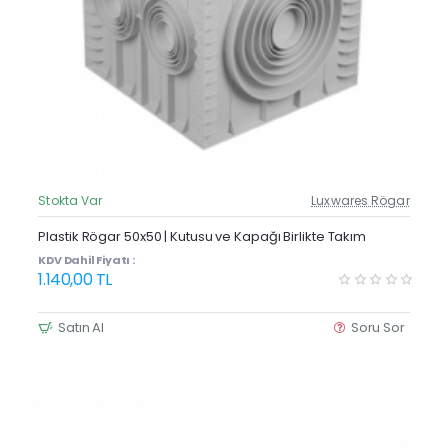
Stokta Var
Luxwares Rögar
Güncel Fiyat
Plastik Rögar 50x50 | Kutusu ve Kapağı Birlikte Takım
KDV Dahil Fiyatı :
1.140,00 TL
Satın Al
Soru Sor