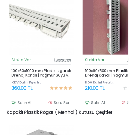
Stokta Var
Luxwares
Stokta Var
Lux
Güncel Fiyat
Günc
Çok Satan
100x60x1000 mm Plastik Izgaralı
100x60x500 mm Plastik Izg
Drenaj Kanalı | Yağmur Suyu ve
Drenaj Kanalı | Yağmur Su
Havuz Kenarı Oluğu
Havuz Kenarı Oluğu
KDV Dahil Fiyatı :
KDV Dahil Fiyatı :
360,00 TL
210,00 TL
Satın Al
Soru Sor
Satın Al
Sor
Kapaklı Plastik Rögar ( Menhol ) Kutusu Çeşitleri