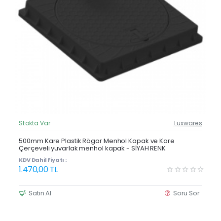
Stokta Var
Luxwares
Güncel Fiyat
Yeni Ürün
500mm Kare Plastik Rögar Menhol Kapak ve Kare
Çerçeveli yuvarlak menhol kapak - SİYAH RENK
KDV Dahil Fiyatı :
1.470,00 TL
Satın Al
Soru Sor