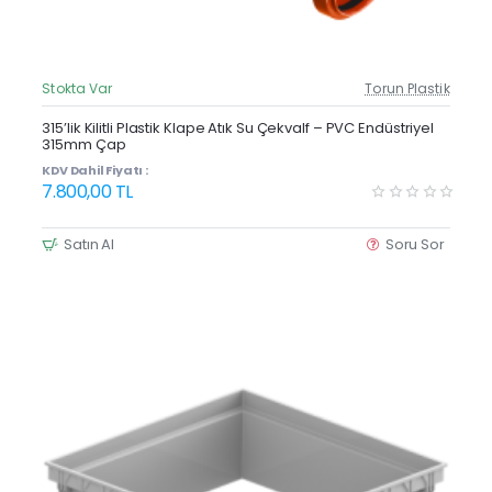
Stokta Var
Torun Plastik
Güncel Fiyat
Yeni Ürün
315’lik Kilitli Plastik Klape Atık Su Çekvalf – PVC Endüstriyel
315mm Çap
KDV Dahil Fiyatı :
7.800,00 TL
Satın Al
Soru Sor