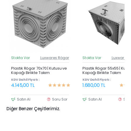
Stokta Var
Luxwares Rögar
Stokta Var
Luxwares 
Güncel Fiyat
Günc
Yeni Ürün
Y
Plastik Rögar 70x70 | Kutusu ve
Plastik Rögar 55x55 | Kutu
Kapağı Birlikte Takım
Kapağı Birlikte Takım
KDV Dahil Fiyatı :
KDV Dahil Fiyatı :
4.145,00 TL
1.680,00 TL
Satın Al
Soru Sor
Satın Al
Sor
Diğer Benzer Çeşitlerimiz.