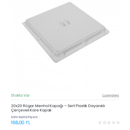
Stokta Var
Luxwares
Güncel Fiyat
20x20 Rögar Menhol Kapağı – Sert Plastik Dayanıklı
Çerçeveli Kare Kapak
KDV Dahil Fiyatı :
168,00 TL