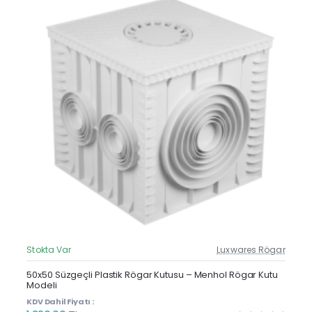
Stokta Var
Luxwares Rögar
Güncel Fiyat
Yeni Ürün
50x50 Süzgeçli Plastik Rögar Kutusu – Menhol Rögar Kutu
Modeli
KDV Dahil Fiyatı :