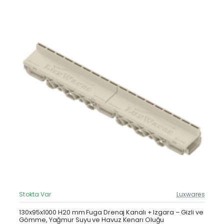
Stokta Var
Luxwares
Güncel Fiyat
Yeni Ürün
130x95x1000 H20 mm Fuga Drenaj Kanalı + Izgara – Gizli ve
Gömme, Yağmur Suyu ve Havuz Kenarı Oluğu