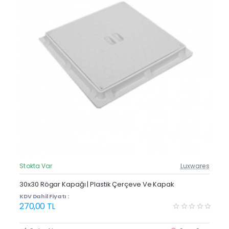
Stokta Var
Luxwares
Güncel Fiyat
30x30 Rögar Kapağı | Plastik Çerçeve Ve Kapak
KDV Dahil Fiyatı :
270,00 TL