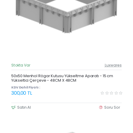
Stokta Var
Luxwares
Güncel Fiyat
Yeni Ürün
50x50 Menhol Rögar Kutusu Yükseltme Aparatı - 15 cm
Yükseltici Çerçeve - 48CM X 48CM
Çok Satan
KDV Dahil Fiyatı :
300,00 TL
Satın Al
Soru Sor