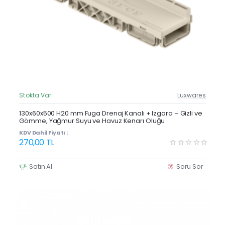
Stokta Var
Luxwares
Güncel Fiyat
Yeni Ürün
130x60x500 H20 mm Fuga Drenaj Kanalı + Izgara – Gizli ve
Gömme, Yağmur Suyu ve Havuz Kenarı Oluğu
Çok Satan
KDV Dahil Fiyatı :
270,00 TL
Satın Al
Soru Sor