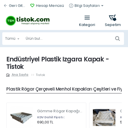
Geri Git...
Hesap Menüsü
Bilgi Sayfaları
Tümü
Ürün
bul...
Endüstriyel Plastik Izgara Kapak -
Tistok
Tistok
home
Plastik Rögar Çerçeveli Menhol Kapakları Çeşitleri ve Fiyat
Gömme Rögar Kapağı - Seramik - Fayans Ve Mermer Zeminlerde - Gizli Çerçeve Kapak Çift Kulplu 45 X 45
KDV Dahil Fiyatı :
KDV D
690,00 TL
540,