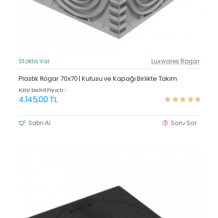
Stokta Var
Luxwares Rögar
Güncel Fiyat
Yeni Ürün
Plastik Rögar 70x70 | Kutusu ve Kapağı Birlikte Takım
KDV Dahil Fiyatı :
4.145,00 TL
Satın Al
Soru Sor