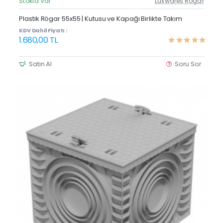
Stokta Var
Luxwares Rögar
Güncel Fiyat
Yeni Ürün
Plastik Rögar 55x55 | Kutusu ve Kapağı Birlikte Takım
KDV Dahil Fiyatı :
1.680,00 TL
Satın Al
Soru Sor