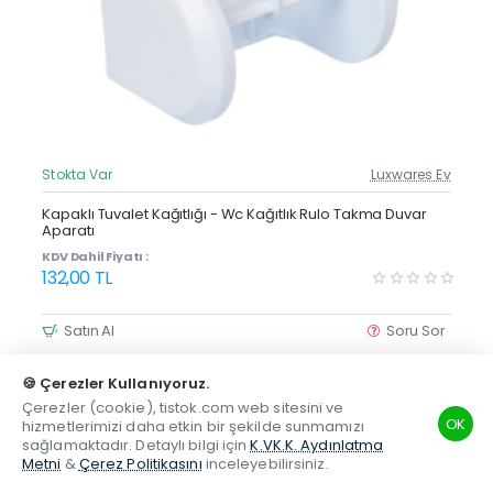
Stokta Var
Luxwares Ev
Güncel Fiyat
Yeni Ürün
Kapaklı Tuvalet Kağıtlığı - Wc Kağıtlık Rulo Takma Duvar
Aparatı
Çok Satan
KDV Dahil Fiyatı :
132,00 TL
Satın Al
Soru Sor
🍪 Çerezler Kullanıyoruz.
Çerezler (cookie), tistok.com web sitesini ve
OK
hizmetlerimizi daha etkin bir şekilde sunmamızı
sağlamaktadır. Detaylı bilgi için
K.VK.K. Aydınlatma
Metni
&
Çerez Politikasını
inceleyebilirsiniz.
TSM
Hesabım
Telefon
Beğenilen
Karşılaştırma
Whatsapp
Menhol Rögar