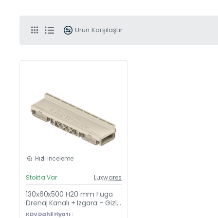
Ürün Karşılaştır
Hızlı İnceleme
Güncel Fiyat
Stokta Var
Luxwares
Yeni Ürün
130x60x500 H20 mm Fuga
Çok Satan
Drenaj Kanalı + Izgara – Gizli
ve Gömme, Yağmur Suyu
KDV Dahil Fiyatı :