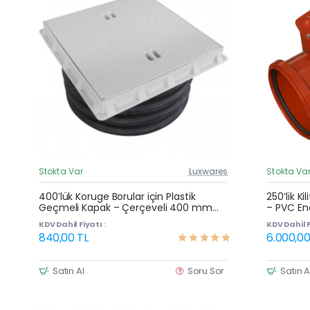
Stokta Var
Luxwares
Stokta Va
Güncel Fiyat
400’lük Koruge Borular için Plastik
250’lik Ki
Geçmeli Kapak – Çerçeveli 400 mm
– PVC En
Koruge Boru Kapağı
KDV Dahil Fiyatı :
KDV Dahil F
840,00 TL
6.000,00
Satın Al
Soru Sor
Satın A