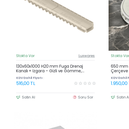
Stokta Var
Luxwares
Stokta Va
Güncel Fiyat
Yeni Ürün
130x60x1000 H20 mm Fuga Drenaj
650 mm R
Kanalı + Izgara – Gizli ve Gömme,
Çerçeve 
Çok Satan
Yağmur Suyu ve Havuz Kenarı Oluğu
KDV Dahil Fiyatı :
KDV Dahil F
516,00 TL
1.950,00
Satın Al
Soru Sor
Satın A