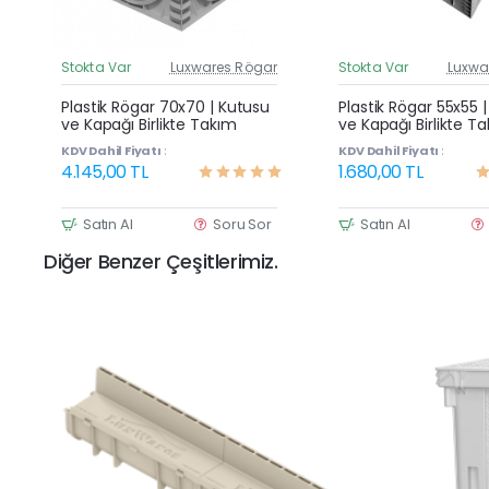
Stokta Var
Luxwares Rögar
Stokta Var
Luxwa
Güncel Fiyat
G
Yeni Ürün
Plastik Rögar 70x70 | Kutusu
Plastik Rögar 55x55 
ve Kapağı Birlikte Takım
ve Kapağı Birlikte T
KDV Dahil Fiyatı :
KDV Dahil Fiyatı :
4.145,00 TL
1.680,00 TL
Satın Al
Soru Sor
Satın Al
Diğer Benzer Çeşitlerimiz.