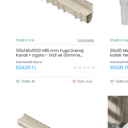
Stokta Var
Luxwares
Stokta Va
Güncel Fiyat
Yeni Ürün
130x145x1000 H85 mm Fuga Drenaj
30x30 Men
Kanalı + Izgara – Gizli ve Gömme,
Katkılı Ye
Yağmur Suyu ve Havuz Kenarı Oluğu
Kutu
KDV Dahil Fiyatı :
KDV Dahil F
624,00 TL
510,00 T
Satın Al
Soru Sor
Satın A