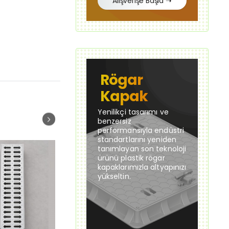
Alışverişe Başla ➝
Rögar
Kapak
Yenilikçi tasarımı ve
benzersiz
performansıyla endüstri
standartlarını yeniden
tanımlayan son teknoloji
ürünü plastik rögar
kapaklarımızla altyapınızı
yükseltin.