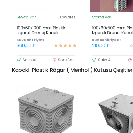
Stokta Var
Luxwares
Stokta Var
Güncel Fiyat
G
Çok Satan
100x60x1000 mm Plastik
100x60x500 mm Plas
Izgaralı Drenaj Kanalı |
Izgaralı Drenaj Kanalı
Yağmur Suyu ve Havuz
Yağmur Suyu ve Ha
KDV Dahil Fiyatı :
KDV Dahil Fiyatı :
Kenarı Oluğu
Kenarı Oluğu
360,00 TL
210,00 TL
Satın Al
Soru Sor
Satın Al
Kapaklı Plastik Rögar ( Menhol ) Kutusu Çeşitler