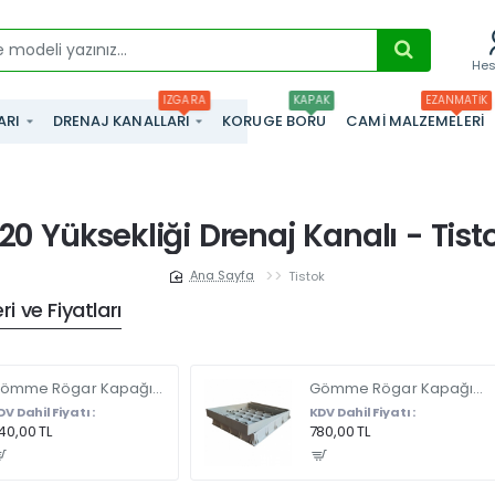
He
IZGARA
KAPAK
EZANMATIK
ARI
DRENAJ KANALLARI
KORUGE BORU
CAMI MALZEMELERI
20 Yüksekliği Drenaj Kanalı - Tist
Tistok
home
i ve Fiyatları
Gömme Rögar Kapağı - Seramik - Fayans Ve Mermer Zeminlerde - Gizli Çerçeve Kapak 35 X 35 - ÇİFT KULPLU
Gömme Rögar Kapağı - Seramik - Fayans Ve Mermer Zeminlerde Gizli Çerçeve Kapak 55 x 55 - ÇİFT KULPLU
DV Dahil Fiyatı :
KDV Dahil Fiyatı :
40,00 TL
780,00 TL