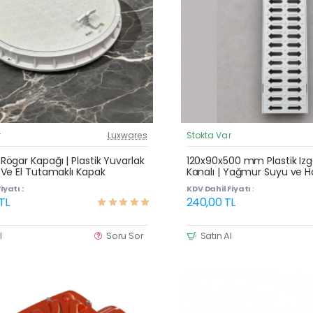
r
Luxwares
Stokta Var
Güncel Fiyat
Yeni Ürün
ögar Kapağı | Plastik Yuvarlak
120x90x500 mm Plastik Izga
Ve El Tutamaklı Kapak
Kanalı | Yağmur Suyu ve H
Çok Satan
Oluğu
iyatı :
KDV Dahil Fiyatı :
 TL
240,00 TL
l
Soru Sor
Satın Al