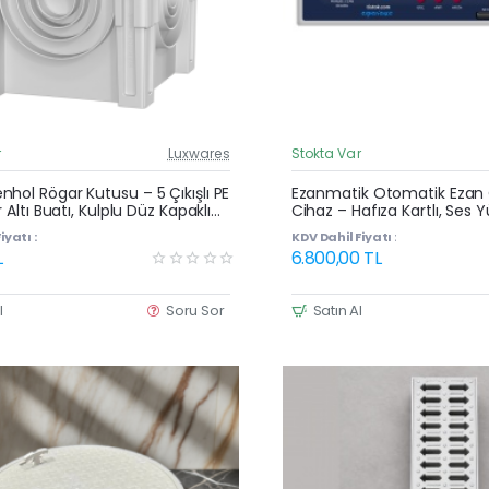
r
Luxwares
Stokta Var
Güncel Fiyat
Yeni Ürün
hol Rögar Kutusu – 5 Çıkışlı PE
Ezanmatik Otomatik Ezan
r Altı Buatı, Kulplu Düz Kapaklı
Cihaz – Hafıza Kartlı, Ses Y
2023 Model
iyatı :
KDV Dahil Fiyatı :
L
6.800,00 TL
l
Soru Sor
Satın Al