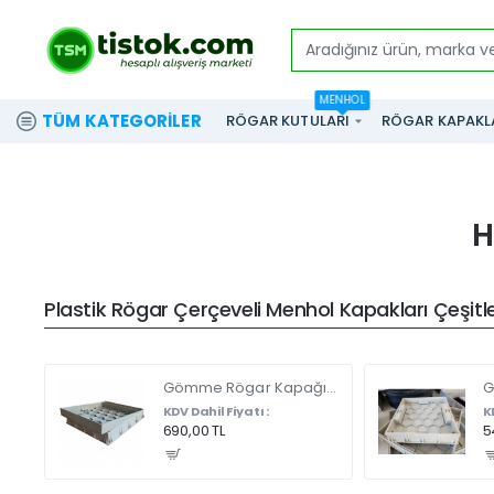
Aradığınız
ürün,
MENHOL
marka
TÜM KATEGORILER
RÖGAR KUTULARI
RÖGAR KAPAKL
ve
modeli
yazınız...
H
Plastik Rögar Çerçeveli Menhol Kapakları Çeşitler
Gömme Rögar Kapağı - Seramik - Fayans Ve Mermer Zeminlerde - Gizli Çerçeve Kapak Çift Kulplu 45 X 45
KDV Dahil Fiyatı :
K
690,00 TL
5