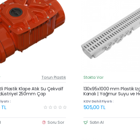
r
Torun Plastik
Stokta Var
Güncel Fiyat
Yeni Ürün
litli Plastik Klape Atık Su Çekvalf
130x95x1000 mm Plastik Izg
düstriyel 250mm Çap
Kanalı | Yağmur Suyu ve H
Oluğu
iyatı :
KDV Dahil Fiyatı :
 TL
505,00 TL
l
Soru Sor
Satın Al