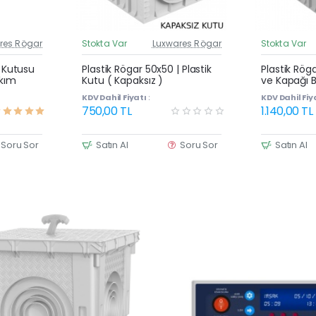
res Rögar
Stokta Var
Luxwares Rögar
Stokta Var
üncel Fiyat
Güncel Fiyat
Yeni Ürün
Yeni Ürün
| Kutusu
Plastik Rögar 50x50 | Plastik
Plastik Rög
akım
Kutu ( Kapaksız )
ve Kapağı B
KDV Dahil Fiyatı :
KDV Dahil Fiya
750,00 TL
1.140,00 TL
Soru Sor
Satın Al
Soru Sor
Satın Al