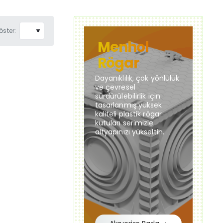
öster:
Menhol
Rögar
Dayanıklılık, çok yönlülük
ve çevresel
sürdürülebilirlik için
tasarlanmış yüksek
kaliteli plastik rögar
kutuları serimizle
altyapınızı yükseltin.