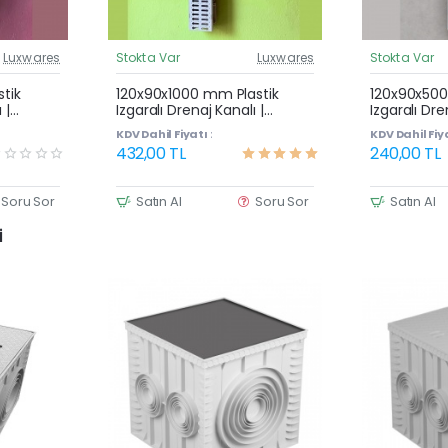
Luxwares
Stokta Var
Luxwares
Stokta Var
üncel Fiyat
Güncel Fiyat
Çok Satan
tik
120x90x1000 mm Plastik
120x90x500
 |
Izgaralı Drenaj Kanalı |
Izgaralı Dre
vuz
Yağmur Suyu ve Havuz
Yağmur Su
KDV Dahil Fiyatı :
KDV Dahil Fiya
Kenarı Oluğu
Kenarı Olu
432,00 TL
240,00 TL
Soru Sor
Satın Al
Soru Sor
Satın Al
i