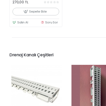
ve Havuz Kenarı Oluğu
270,00 TL
Sepete Ekle
Satın Al
Soru Sor
Drenaj Kanalı Çeşitleri