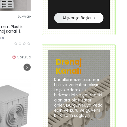
Luxwares
Stokta Var
Luxwares
St
Alışverişe Başla ➝
Güncel Fiyat
Güncel Fiyat
Yeni Ürün
Yeni Ürün
 mm Plastik
13×100 cm Plastik Izgara
13
naj Kanalı |
Mazgalı – Drenaj Kanalı Üstü
Iz
Çok Satan
yu ve Havuz
Dayanıklı Plastik Izgara Kapak
13
tı :
KDV Dahil Fiyatı :
KDV
ğu
Su
240,00 TL
58
Dr
Soru Sor
Satın Al
Soru Sor
Drenaj
Kanalı
Kanallarımızın tasarımı
hızlı ve verimli su akışını
teşvik ederek su
birikmesini ve çevredeki
alanlara olası zararı
önler. Durgun suya veda
edin ve kuru ve güvenli
bir ortam sağlayın.