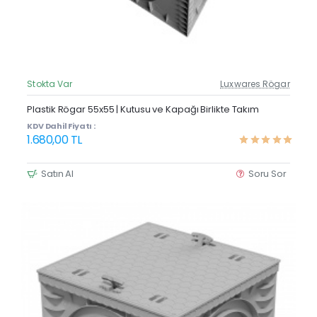
Stokta Var
Luxwares Rögar
Güncel Fiyat
Yeni Ürün
Plastik Rögar 55x55 | Kutusu ve Kapağı Birlikte Takım
KDV Dahil Fiyatı :
1.680,00 TL
Satın Al
Soru Sor