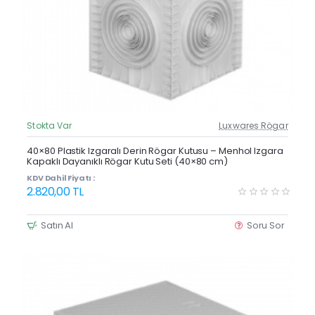
Stokta Var
Luxwares Rögar
Güncel Fiyat
Yeni Ürün
40×80 Plastik Izgaralı Derin Rögar Kutusu – Menhol Izgara
Kapaklı Dayanıklı Rögar Kutu Seti (40×80 cm)
KDV Dahil Fiyatı :
2.820,00 TL
Satın Al
Soru Sor