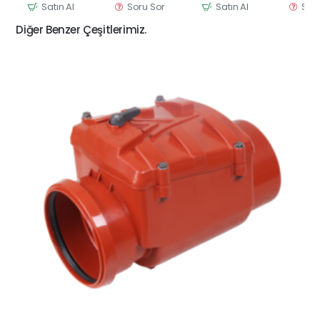
Satın Al
Soru Sor
Satın Al
Sor
Diğer Benzer Çeşitlerimiz.