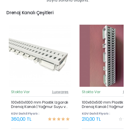
Sayfa Sonuna Ulaştınız.
Drenaj Kanalı Çeşitleri
Stokta Var
Luxwares
Stokta Var
Lux
Güncel Fiyat
Günc
Çok Satan
100x60x1000 mm Plastik Izgaralı
100x60x500 mm Plastik Izg
Drenaj Kanalı | Yağmur Suyu ve
Drenaj Kanalı | Yağmur Su
Havuz Kenarı Oluğu
Havuz Kenarı Oluğu
KDV Dahil Fiyatı :
KDV Dahil Fiyatı :
360,00 TL
210,00 TL