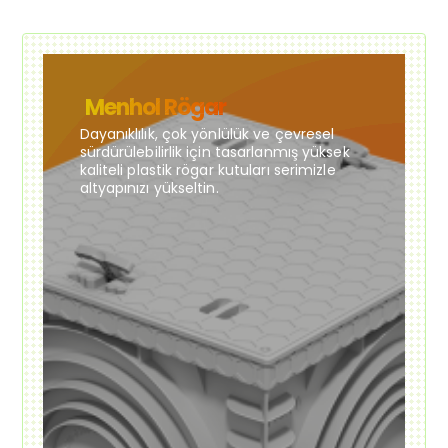
Menhol Rögar
Dayanıklılık, çok yönlülük ve çevresel
sürdürülebilirlik için tasarlanmış yüksek
kaliteli plastik rögar kutuları serimizle
altyapınızı yükseltin.