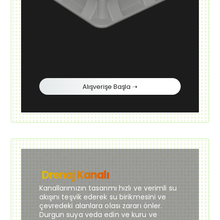
Alışverişe Başla ➝
Drenaj Kanalı
Kanallarımızın tasarımı hızlı ve verimli su
akışını teşvik ederek su birikmesini ve
çevredeki alanlara olası zararı önler.
Durgun suya veda edin ve kuru ve