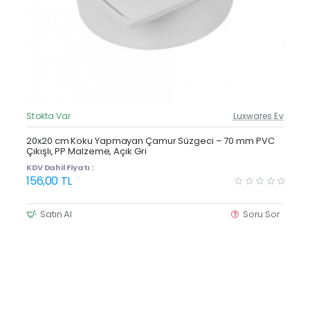
Stokta Var
Luxwares Ev
Güncel Fiyat
Yeni Ürün
20x20 cm Koku Yapmayan Çamur Süzgeci – 70 mm PVC
Çıkışlı, PP Malzeme, Açık Gri
KDV Dahil Fiyatı :
156,00 TL
Satın Al
Soru Sor