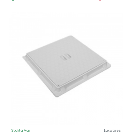
Stokta Var
Luxwares
Güncel Fiyat