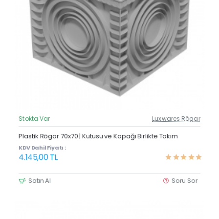
Stokta Var
Luxwares Rögar
Güncel Fiyat
Yeni Ürün
Plastik Rögar 70x70 | Kutusu ve Kapağı Birlikte Takım
KDV Dahil Fiyatı :
4.145,00 TL
Satın Al
Soru Sor