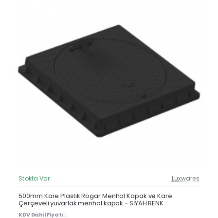
Stokta Var
Luxwares
Güncel Fiyat
Yeni Ürün
500mm Kare Plastik Rögar Menhol Kapak ve Kare
Çerçeveli yuvarlak menhol kapak - SİYAH RENK
KDV Dahil Fiyatı :