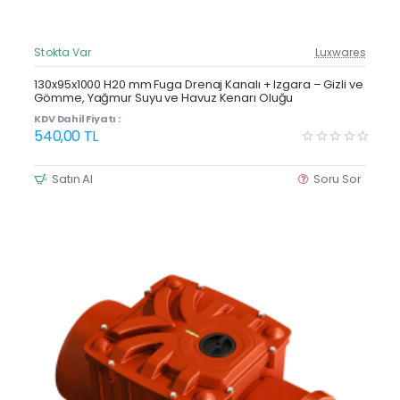
Stokta Var
Luxwares
Güncel Fiyat
Yeni Ürün
130x95x1000 H20 mm Fuga Drenaj Kanalı + Izgara – Gizli ve
Gömme, Yağmur Suyu ve Havuz Kenarı Oluğu
KDV Dahil Fiyatı :
540,00 TL
Satın Al
Soru Sor