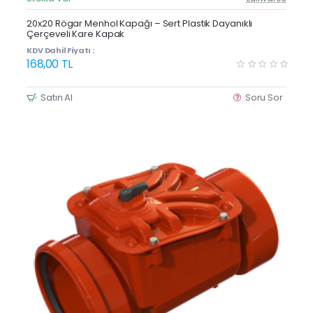
Güncel Fiyat
20x20 Rögar Menhol Kapağı – Sert Plastik Dayanıklı
Çerçeveli Kare Kapak
KDV Dahil Fiyatı :
168,00 TL
Satın Al
Soru Sor