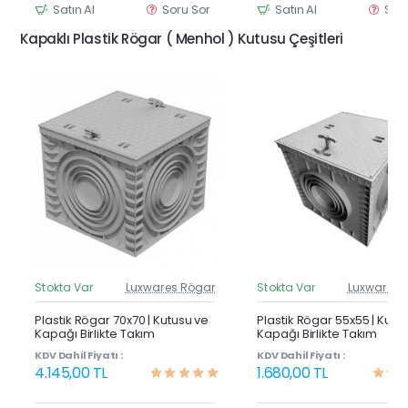
Satın Al
Soru Sor
Satın Al
Sor
Kapaklı Plastik Rögar ( Menhol ) Kutusu Çeşitleri
Stokta Var
Luxwares Rögar
Stokta Var
Luxwares 
Güncel Fiyat
Günc
Yeni Ürün
Y
Plastik Rögar 70x70 | Kutusu ve
Plastik Rögar 55x55 | Kutu
Kapağı Birlikte Takım
Kapağı Birlikte Takım
KDV Dahil Fiyatı :
KDV Dahil Fiyatı :
4.145,00 TL
1.680,00 TL