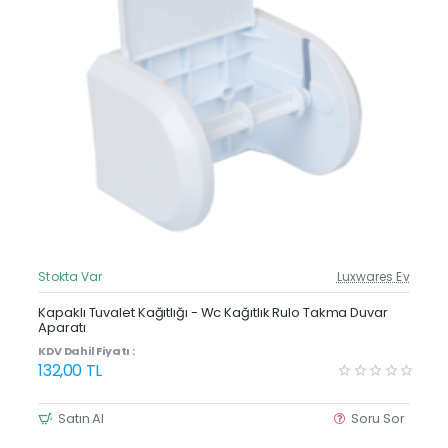
Stokta Var
Luxwares Ev
Güncel Fiyat
Yeni Ürün
Kapaklı Tuvalet Kağıtlığı - Wc Kağıtlık Rulo Takma Duvar
Aparatı
Çok Satan
KDV Dahil Fiyatı :
132,00 TL
Satın Al
Soru Sor