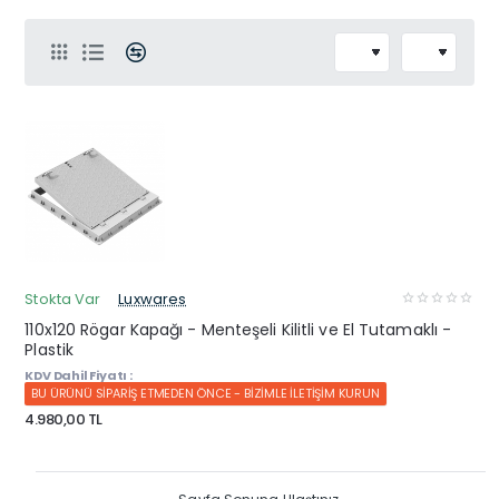
Stokta Var
Luxwares
110x120 Rögar Kapağı - Menteşeli Kilitli ve El Tutamaklı -
Plastik
KDV Dahil Fiyatı :
BU ÜRÜNÜ SİPARİŞ ETMEDEN ÖNCE - BİZİMLE İLETİŞİM KURUN
4.980,00 TL