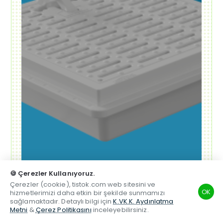
🍪 Çerezler Kullanıyoruz.
Çerezler (cookie), tistok.com web sitesini ve
OK
hizmetlerimizi daha etkin bir şekilde sunmamızı
sağlamaktadır. Detaylı bilgi için
K.VK.K. Aydınlatma
Metni
&
Çerez Politikasını
inceleyebilirsiniz.
Alışverişe Başla ➝
TSM
Hesabım
Telefon
Beğenilen
Karşılaştırma
Whatsapp