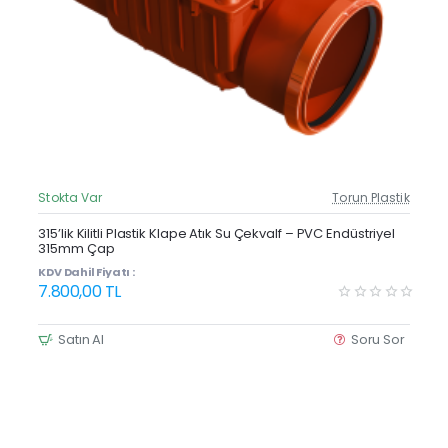
Stokta Var
Torun Plastik
Güncel Fiyat
Yeni Ürün
315’lik Kilitli Plastik Klape Atık Su Çekvalf – PVC Endüstriyel
315mm Çap
KDV Dahil Fiyatı :
7.800,00 TL
Satın Al
Soru Sor