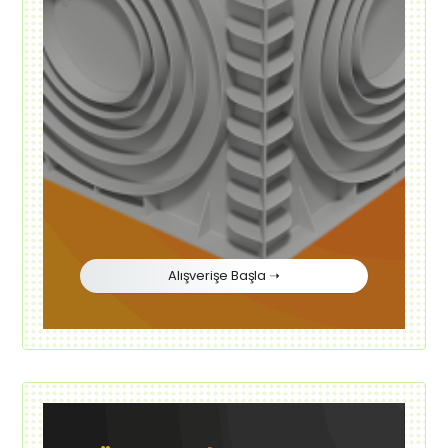
Alışverişe Başla ➝