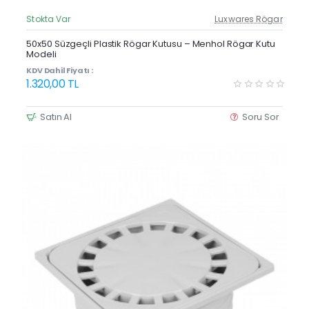
Stokta Var
Luxwares Rögar
Güncel Fiyat
Yeni Ürün
50x50 Süzgeçli Plastik Rögar Kutusu – Menhol Rögar Kutu
Modeli
KDV Dahil Fiyatı :
1.320,00 TL
Satın Al
Soru Sor