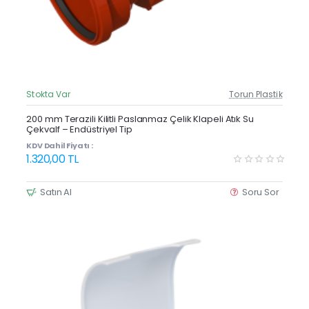
Stokta Var
Torun Plastik
Güncel Fiyat
200 mm Terazili Kilitli Paslanmaz Çelik Klapeli Atık Su
Çekvalf – Endüstriyel Tip
KDV Dahil Fiyatı :
1.320,00 TL
Satın Al
Soru Sor