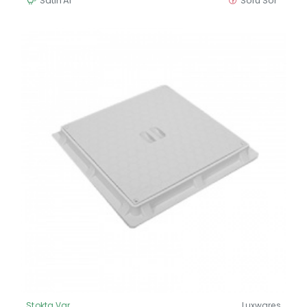
Satın Al
Soru Sor
Stokta Var
Luxwares