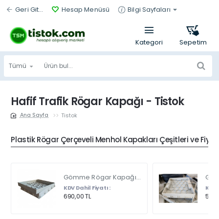
Geri Git...
Hesap Menüsü
Bilgi Sayfaları
Tümü
Ürün
bul...
Hafif Trafik Rögar Kapağı - Tistok
Tistok
home
Plastik Rögar Çerçeveli Menhol Kapakları Çeşitleri ve Fiyat
Gömme Rögar Kapağı - Seramik - Fayans Ve Mermer Zeminlerde - Gizli Çerçeve Kapak Çift Kulplu 45 X 45
KDV Dahil Fiyatı :
KDV D
690,00 TL
540,