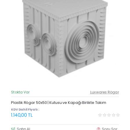
Stokta Var
Luxwares Rögar
Güncel Fiyat
Plastik Rögar 50x50 | Kutusu ve Kapağı Birlikte Takım
KDV Dahil Fiyatı :
1.140,00 TL
Satın Al
Soru Sor