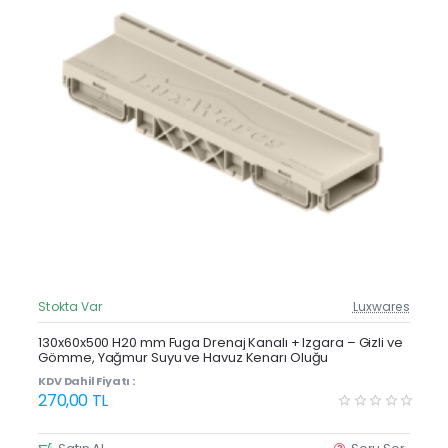
Stokta Var
Luxwares
Güncel Fiyat
Yeni Ürün
130x60x500 H20 mm Fuga Drenaj Kanalı + Izgara – Gizli ve
Gömme, Yağmur Suyu ve Havuz Kenarı Oluğu
Çok Satan
KDV Dahil Fiyatı :
270,00 TL