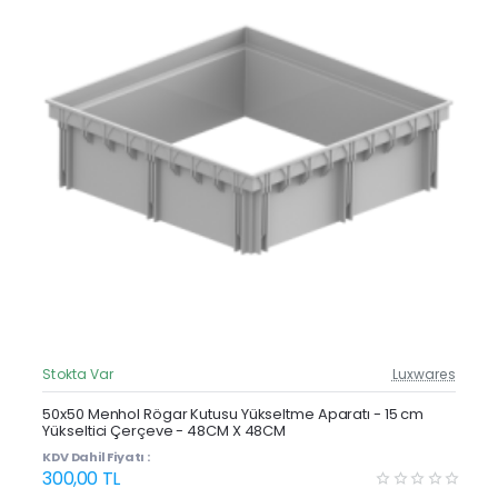
Stokta Var
Luxwares
Güncel Fiyat
Yeni Ürün
50x50 Menhol Rögar Kutusu Yükseltme Aparatı - 15 cm
Yükseltici Çerçeve - 48CM X 48CM
Çok Satan
KDV Dahil Fiyatı :
300,00 TL