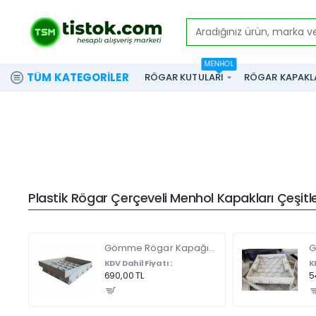
Aradığınız
ürün,
MENHOL
marka
TÜM KATEGORILER
RÖGAR KUTULARI
RÖGAR KAPAKL
ve
modeli
yazınız...
Plastik Rögar Çerçeveli Menhol Kapakları Çeşitler
Gömme Rögar Kapağı - Seramik - Fayans Ve Mermer Zeminlerde - Gizli Çerçeve Kapak Çift Kulplu 45 X 45
KDV Dahil Fiyatı :
K
690,00 TL
5