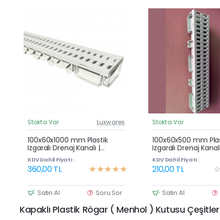
Stokta Var
Luxwares
Stokta Var
Güncel Fiyat
G
Çok Satan
100x60x1000 mm Plastik
100x60x500 mm Plas
Izgaralı Drenaj Kanalı |
Izgaralı Drenaj Kanalı
Yağmur Suyu ve Havuz
Yağmur Suyu ve Ha
KDV Dahil Fiyatı :
KDV Dahil Fiyatı :
Kenarı Oluğu
Kenarı Oluğu
360,00 TL
210,00 TL
Satın Al
Soru Sor
Satın Al
Kapaklı Plastik Rögar ( Menhol ) Kutusu Çeşitler