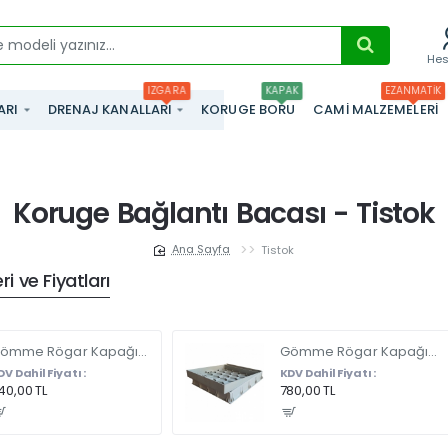
He
IZGARA
KAPAK
EZANMATIK
ARI
DRENAJ KANALLARI
KORUGE BORU
CAMI MALZEMELERI
Koruge Bağlantı Bacası - Tistok
Tistok
home
i ve Fiyatları
Gömme Rögar Kapağı - Seramik - Fayans Ve Mermer Zeminlerde - Gizli Çerçeve Kapak 35 X 35 - ÇİFT KULPLU
Gömme Rögar Kapağı - Seramik - Fayans Ve Mermer Zeminlerde Gizli Çerçeve Kapak 55 x 55 - ÇİFT KULPLU
DV Dahil Fiyatı :
KDV Dahil Fiyatı :
40,00 TL
780,00 TL