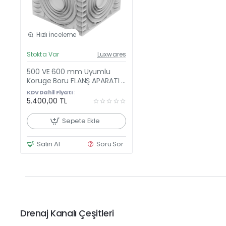
Hızlı İnceleme
Güncel Fiyat
Stokta Var
Luxwares
Yeni Ürün
500 VE 600 mm Uyumlu
Koruge Boru FLANŞ APARATI -
70x70cm - 600mm
KDV Dahil Fiyatı :
Yükseklik
5.400,00 TL
Sepete Ekle
Satın Al
Soru Sor
Drenaj Kanalı Çeşitleri