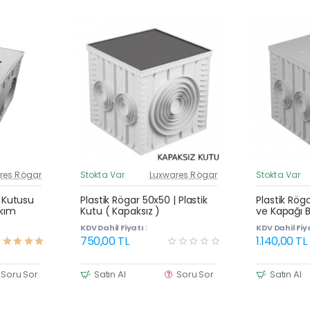
res Rögar
Stokta Var
Luxwares Rögar
Stokta Var
üncel Fiyat
Güncel Fiyat
Yeni Ürün
Yeni Ürün
| Kutusu
Plastik Rögar 50x50 | Plastik
Plastik Rög
akım
Kutu ( Kapaksız )
ve Kapağı B
KDV Dahil Fiyatı :
KDV Dahil Fiya
750,00 TL
1.140,00 TL
Soru Sor
Satın Al
Soru Sor
Satın Al