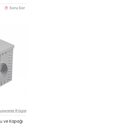
Soru Sor
Luxwares Rögar
Güncel Fiyat
su ve Kapağı