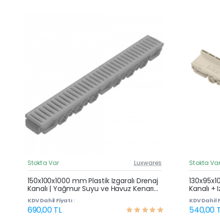
Stokta Var
Luxwares
Stokta Va
Güncel Fiyat
Yeni Ürün
150x100x1000 mm Plastik Izgaralı Drenaj
130x95x1
Kanalı | Yağmur Suyu ve Havuz Kenarı
Kanalı + 
Çok Satan
Oluğu
Yağmur S
KDV Dahil Fiyatı :
KDV Dahil F
690,00 TL
540,00 