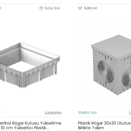
l
Soru Sor
Satın Al
r
Luxwares
Stokta Var
Güncel Fiyat
Yeni Ürün
nhol Rögar Kutusu Yükseltme
Plastik Rögar 30x30 | Kutu
 10 cm Yükseltici Plastik
Birlikte Takım
Çok Satan