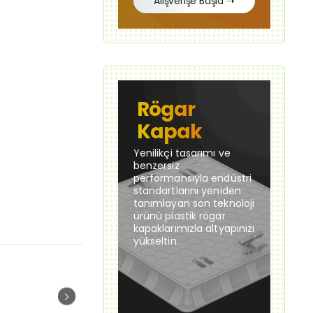
Alışverişe Başla ➝
Rögar
Kapak
Yenilikçi tasarımı ve
benzersiz
performansıyla endüstri
standartlarını yeniden
tanımlayan son teknoloji
ürünü plastik rögar
kapaklarımızla altyapınızı
yükseltin.