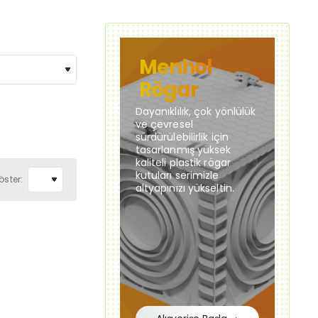
Menhol
Rögar
Dayanıklılık, çok yönlülük
ve çevresel
sürdürülebilirlik için
tasarlanmış yüksek
kaliteli plastik rögar
kutuları serimizle
öster:
altyapınızı yükseltin.