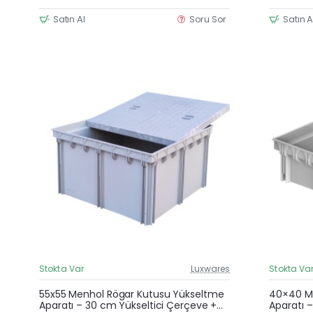
Satın Al
Soru Sor
Satın A
Stokta Var
Luxwares
Stokta Va
Güncel Fiyat
Yeni Ürün
55x55 Menhol Rögar Kutusu Yükseltme
40×40 Me
Aparatı – 30 cm Yükseltici Çerçeve +
Aparatı –