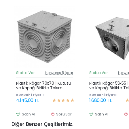
Stokta Var
Luxwares Rögar
Stokta Var
Luxwa
Güncel Fiyat
G
Yeni Ürün
Plastik Rögar 70x70 | Kutusu
Plastik Rögar 55x55 
ve Kapağı Birlikte Takım
ve Kapağı Birlikte T
KDV Dahil Fiyatı :
KDV Dahil Fiyatı :
4.145,00 TL
1.680,00 TL
Satın Al
Soru Sor
Satın Al
Diğer Benzer Çeşitlerimiz.