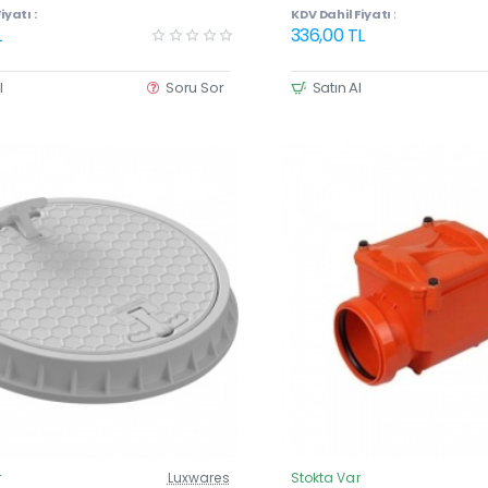
 (40×40 cm)
iyatı :
KDV Dahil Fiyatı :
L
336,00 TL
l
Soru Sor
Satın Al
r
Luxwares
Stokta Var
Güncel Fiyat