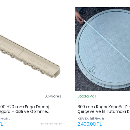
r
Luxwares
Stokta Var
Güncel Fiyat
Yeni Ürün
000 H20 mm Fuga Drenaj
800 mm Rögar Kapağı | Pla
Izgara – Gizli ve Gömme,
Çerçeve Ve El Tutamaklı 
uyu ve Havuz Kenarı Oluğu
iyatı :
KDV Dahil Fiyatı :
TL
2.400,00 TL