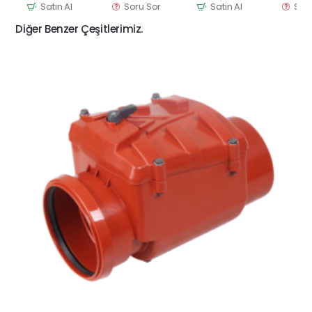
Satın Al
Soru Sor
Satın Al
Sor
Diğer Benzer Çeşitlerimiz.