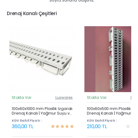
Sayfa Sonuna Ulaştınız.
Drenaj Kanalı Çeşitleri
Stokta Var
Luxwares
Stokta Var
Lux
Güncel Fiyat
Günc
Çok Satan
100x60x1000 mm Plastik Izgaralı
100x60x500 mm Plastik Izg
Drenaj Kanalı | Yağmur Suyu ve
Drenaj Kanalı | Yağmur Su
Havuz Kenarı Oluğu
Havuz Kenarı Oluğu
KDV Dahil Fiyatı :
KDV Dahil Fiyatı :
360,00 TL
210,00 TL