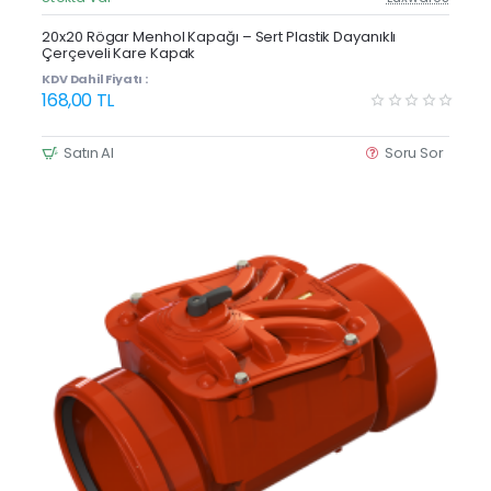
Güncel Fiyat
20x20 Rögar Menhol Kapağı – Sert Plastik Dayanıklı
Çerçeveli Kare Kapak
KDV Dahil Fiyatı :
168,00 TL
Satın Al
Soru Sor