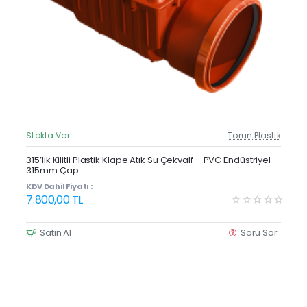
Stokta Var
Torun Plastik
Güncel Fiyat
Yeni Ürün
315’lik Kilitli Plastik Klape Atık Su Çekvalf – PVC Endüstriyel
315mm Çap
KDV Dahil Fiyatı :
7.800,00 TL
Satın Al
Soru Sor