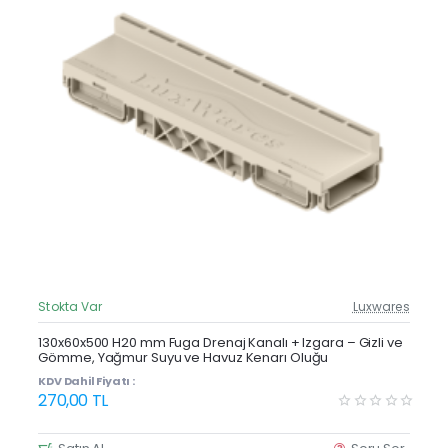
Stokta Var
Luxwares
Güncel Fiyat
Yeni Ürün
130x60x500 H20 mm Fuga Drenaj Kanalı + Izgara – Gizli ve
Gömme, Yağmur Suyu ve Havuz Kenarı Oluğu
Çok Satan
KDV Dahil Fiyatı :
270,00 TL