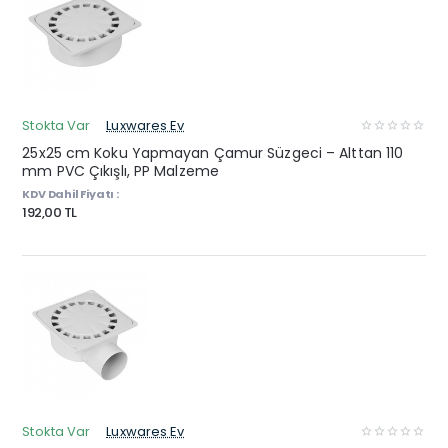
Stokta Var
Luxwares Ev
25x25 cm Koku Yapmayan Çamur Süzgeci – Alttan 110
mm PVC Çıkışlı, PP Malzeme
KDV Dahil Fiyatı :
192,00 TL
Stokta Var
Luxwares Ev