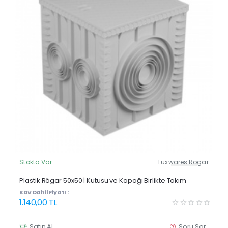
Stokta Var
Luxwares Rögar
Güncel Fiyat
Plastik Rögar 50x50 | Kutusu ve Kapağı Birlikte Takım
KDV Dahil Fiyatı :
1.140,00 TL
Satın Al
Soru Sor