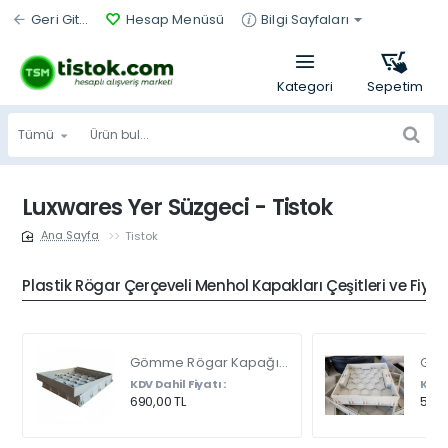
Geri Git...
Hesap Menüsü
Bilgi Sayfaları
Tümü
Ürün
bul...
Luxwares Yer Süzgeci - Tistok
Tistok
home
Plastik Rögar Çerçeveli Menhol Kapakları Çeşitleri ve Fiyat
Gömme Rögar Kapağı - Seramik - Fayans Ve Mermer Zeminlerde - Gizli Çerçeve Kapak Çift Kulplu 45 X 45
KDV Dahil Fiyatı :
KDV D
690,00 TL
540,