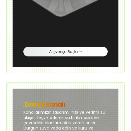
Alışverişe Başla ➝
Drenaj Kanalı
Kanallarımızın tasarımı hızlı ve verimli su
akışını teşvik ederek su birikmesini ve
çevredeki alanlara olası zararı önler.
Durgun suya veda edin ve kuru ve