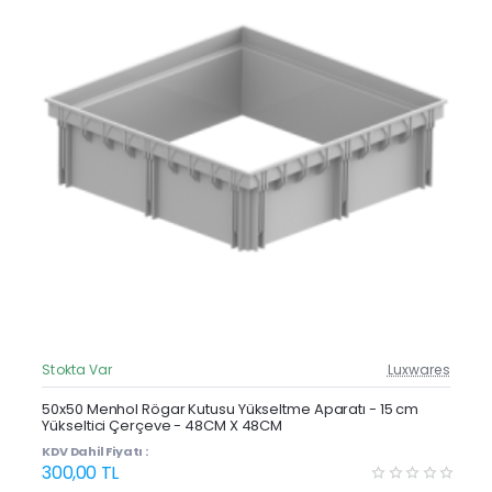
Stokta Var
Luxwares
Güncel Fiyat
Yeni Ürün
50x50 Menhol Rögar Kutusu Yükseltme Aparatı - 15 cm
Yükseltici Çerçeve - 48CM X 48CM
Çok Satan
KDV Dahil Fiyatı :
300,00 TL