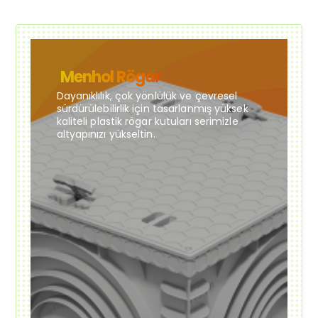
Menhol Rögar
Dayanıklılık, çok yönlülük ve çevresel
sürdürülebilirlik için tasarlanmış yüksek
kaliteli plastik rögar kutuları serimizle
altyapınızı yükseltin.