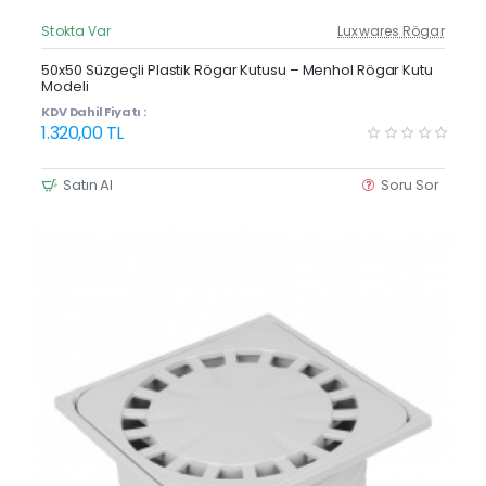
Stokta Var
Luxwares Rögar
Güncel Fiyat
Yeni Ürün
50x50 Süzgeçli Plastik Rögar Kutusu – Menhol Rögar Kutu
Modeli
KDV Dahil Fiyatı :
1.320,00 TL
Satın Al
Soru Sor