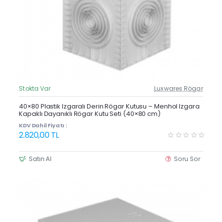
Stokta Var
Luxwares Rögar
Güncel Fiyat
Yeni Ürün
40×80 Plastik Izgaralı Derin Rögar Kutusu – Menhol Izgara
Kapaklı Dayanıklı Rögar Kutu Seti (40×80 cm)
KDV Dahil Fiyatı :
2.820,00 TL
Satın Al
Soru Sor