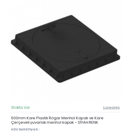
Stokta Var
Luxwares
Güncel Fiyat
Yeni Ürün
500mm Kare Plastik Rögar Menhol Kapak ve Kare
Çerçeveli yuvarlak menhol kapak - SİYAH RENK
KDV Dahil Fiyatı :