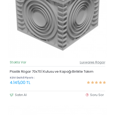
Stokta Var
Luxwares Rögar
Güncel Fiyat
Yeni Ürün
Plastik Rögar 70x70 | Kutusu ve Kapağı Birlikte Takım
KDV Dahil Fiyatı :
4.145,00 TL
Satın Al
Soru Sor