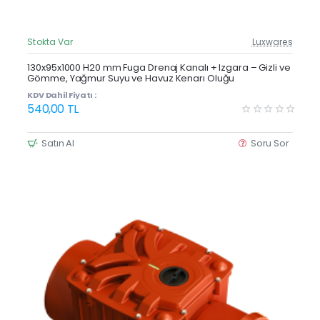
Stokta Var
Luxwares
Güncel Fiyat
Yeni Ürün
130x95x1000 H20 mm Fuga Drenaj Kanalı + Izgara – Gizli ve
Gömme, Yağmur Suyu ve Havuz Kenarı Oluğu
KDV Dahil Fiyatı :
540,00 TL
Satın Al
Soru Sor