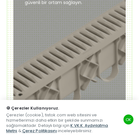
güvenli bir ortam sağlayın.
🍪 Çerezler Kullanıyoruz.
Çerezler (cookie), tistok.com web sitesini ve
OK
hizmetlerimizi daha etkin bir şekilde sunmamızı
sağlamaktadır. Detaylı bilgi için
K.VK.K. Aydınlatma
Metni
&
Çerez Politikasını
inceleyebilirsiniz.
TSM
Hesabım
Telefon
Beğenilen
Karşılaştırma
Whatsapp