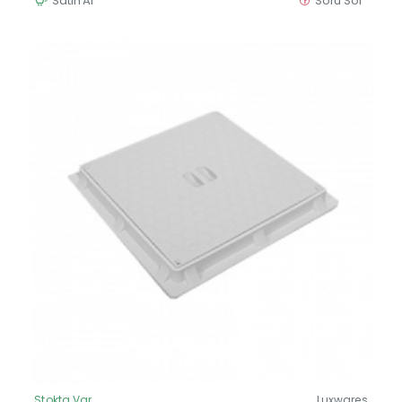
Satın Al
Soru Sor
Stokta Var
Luxwares