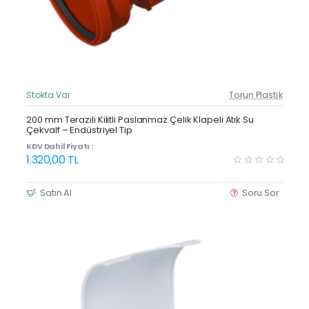
Stokta Var
Torun Plastik
Güncel Fiyat
200 mm Terazili Kilitli Paslanmaz Çelik Klapeli Atık Su
Çekvalf – Endüstriyel Tip
KDV Dahil Fiyatı :
1.320,00 TL
Satın Al
Soru Sor