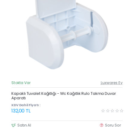
Stokta Var
Luxwares Ev
Güncel Fiyat
Yeni Ürün
Kapaklı Tuvalet Kağıtlığı - Wc Kağıtlık Rulo Takma Duvar
Aparatı
Çok Satan
KDV Dahil Fiyatı :
132,00 TL
Satın Al
Soru Sor