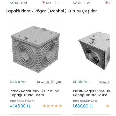
Satın Al
Soru Sor
Satın Al
Sor
Kapaklı Plastik Rögar ( Menhol ) Kutusu Çeşitleri
Stokta Var
Luxwares Rögar
Stokta Var
Luxwares 
Güncel Fiyat
Günc
Yeni Ürün
Y
Plastik Rögar 70x70 | Kutusu ve
Plastik Rögar 55x55 | Kutu
Kapağı Birlikte Takım
Kapağı Birlikte Takım
KDV Dahil Fiyatı :
KDV Dahil Fiyatı :
4.145,00 TL
1.680,00 TL