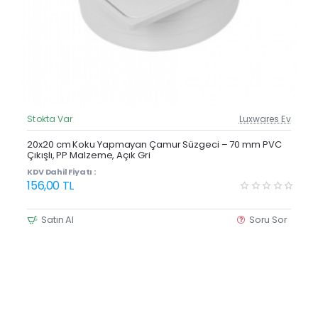
Stokta Var
Luxwares Ev
Güncel Fiyat
Yeni Ürün
20x20 cm Koku Yapmayan Çamur Süzgeci – 70 mm PVC
Çıkışlı, PP Malzeme, Açık Gri
KDV Dahil Fiyatı :
156,00 TL
Satın Al
Soru Sor