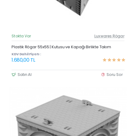
Stokta Var
Luxwares Rögar
Güncel Fiyat
Yeni Ürün
Plastik Rögar 55x55 | Kutusu ve Kapağı Birlikte Takım
KDV Dahil Fiyatı :
1.680,00 TL
Satın Al
Soru Sor