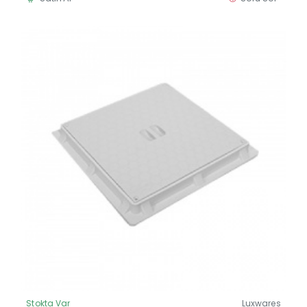
Stokta Var
Luxwares
Güncel Fiyat