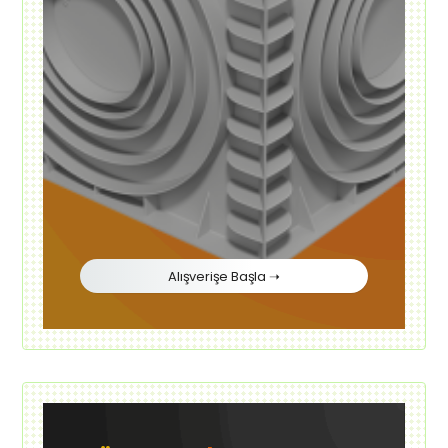
Alışverişe Başla ➝