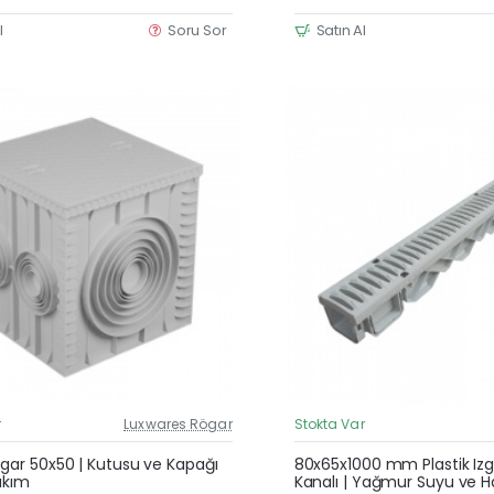
l
Soru Sor
Satın Al
r
Luxwares Rögar
Stokta Var
Güncel Fiyat
ögar 50x50 | Kutusu ve Kapağı
80x65x1000 mm Plastik Izg
Takım
Kanalı | Yağmur Suyu ve H