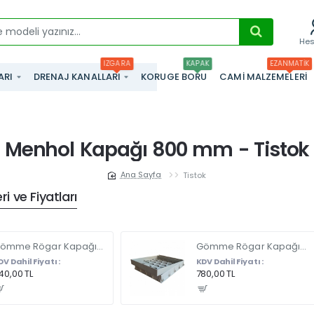
He
IZGARA
KAPAK
EZANMATIK
ARI
DRENAJ KANALLARI
KORUGE BORU
CAMI MALZEMELERI
Menhol Kapağı 800 mm - Tistok
Tistok
home
i ve Fiyatları
Gömme Rögar Kapağı - Seramik - Fayans Ve Mermer Zeminlerde - Gizli Çerçeve Kapak 35 X 35 - ÇİFT KULPLU
Gömme Rögar Kapağı - Seramik - Fayans Ve Mermer Zeminlerde Gizli Çerçeve Kapak 55 x 55 - ÇİFT KULPLU
DV Dahil Fiyatı :
KDV Dahil Fiyatı :
40,00 TL
780,00 TL