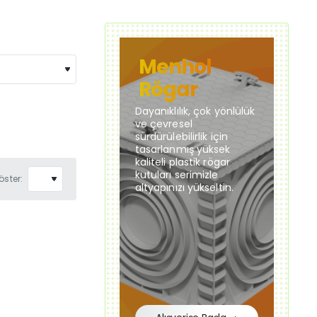
Menhol
Rögar
Dayanıklılık, çok yönlülük
ve çevresel
sürdürülebilirlik için
tasarlanmış yüksek
kaliteli plastik rögar
kutuları serimizle
öster:
altyapınızı yükseltin.