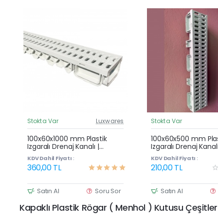
Stokta Var
Luxwares
Stokta Var
Güncel Fiyat
G
Çok Satan
100x60x1000 mm Plastik
100x60x500 mm Plas
Izgaralı Drenaj Kanalı |
Izgaralı Drenaj Kanalı
Yağmur Suyu ve Havuz
Yağmur Suyu ve Ha
KDV Dahil Fiyatı :
KDV Dahil Fiyatı :
Kenarı Oluğu
Kenarı Oluğu
360,00 TL
210,00 TL
Satın Al
Soru Sor
Satın Al
Kapaklı Plastik Rögar ( Menhol ) Kutusu Çeşitler