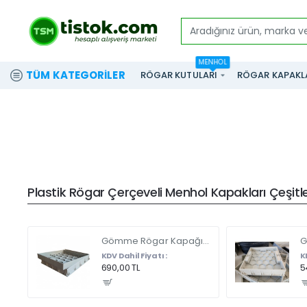
Aradığınız
ürün,
MENHOL
marka
TÜM KATEGORILER
RÖGAR KUTULARI
RÖGAR KAPAKL
ve
modeli
yazınız...
Plastik Rögar Çerçeveli Menhol Kapakları Çeşitler
Gömme Rögar Kapağı - Seramik - Fayans Ve Mermer Zeminlerde - Gizli Çerçeve Kapak Çift Kulplu 45 X 45
KDV Dahil Fiyatı :
K
690,00 TL
5