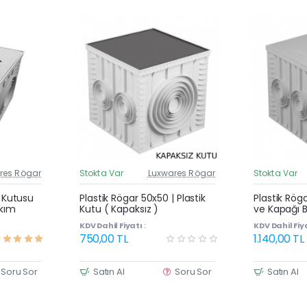
res Rögar
Stokta Var
Luxwares Rögar
Stokta Var
üncel Fiyat
Güncel Fiyat
Yeni Ürün
Yeni Ürün
| Kutusu
Plastik Rögar 50x50 | Plastik
Plastik Rög
akım
Kutu ( Kapaksız )
ve Kapağı B
KDV Dahil Fiyatı :
KDV Dahil Fiya
750,00 TL
1.140,00 TL
Soru Sor
Satın Al
Soru Sor
Satın Al