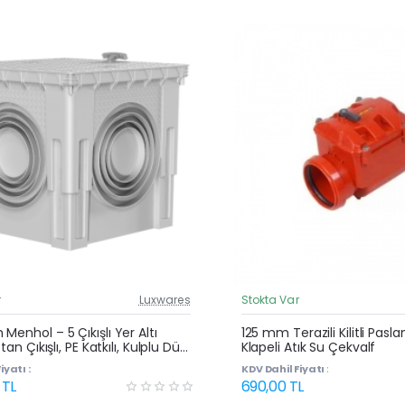
r
Luxwares
Stokta Var
Güncel Fiyat
Yeni Ürün
Menhol – 5 Çıkışlı Yer Altı
125 mm Terazili Kilitli Pasl
ttan Çıkışlı, PE Katkılı, Kulplu Düz
Klapeli Atık Su Çekvalf
Rögar Kutusu
iyatı :
KDV Dahil Fiyatı :
 TL
690,00 TL