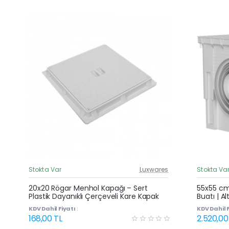
Stokta Var
Luxwares
Stokta Va
Güncel Fiyat
20x20 Rögar Menhol Kapağı – Sert
55x55 cm 
Plastik Dayanıklı Çerçeveli Kare Kapak
Buatı | Al
Kapaklı 
KDV Dahil Fiyatı :
KDV Dahil F
168,00 TL
2.520,00