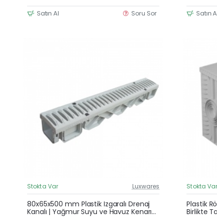
Satın Al
Soru Sor
Satın A
Stokta Var
Luxwares
Stokta Va
Güncel Fiyat
80x65x500 mm Plastik Izgaralı Drenaj
Plastik R
Kanalı | Yağmur Suyu ve Havuz Kenarı
Birlikte 