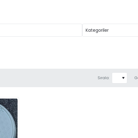
Sırala:
G