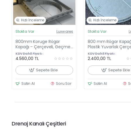
Hızlı İnceleme
Hızlı İnceleme
Güncel Fiyat
Günc
Stokta Var
Luxwares
Stokta Var
L
Yeni Ürün
Y
800mm Koruge Rögar
800 mm Rögar Kapağı
Kapağı – Çerçeveli, Geçmeli
Plastik Yuvarlak Çerç
Kilitli Menteşeli Kapak
El Tutamaklı Kapak
KDV Dahil Fiyatı :
KDV Dahil Fiyatı :
4.560,00 TL
2.400,00 TL
Sepete Ekle
Sepete Ekle
Satın Al
Soru Sor
Satın Al
S
Drenaj Kanalı Çeşitleri