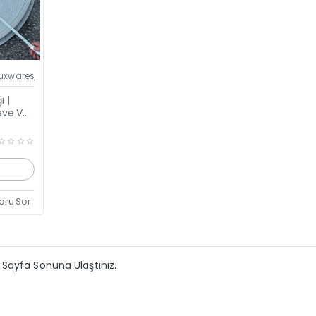
el Fiyat
uxwares
eni Ürün
 |
eve Ve
oru Sor
Sayfa Sonuna Ulaştınız.