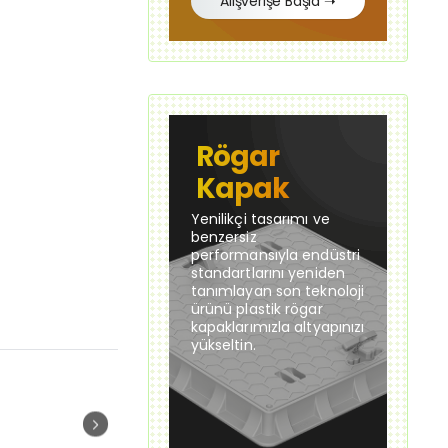
Alışverişe Başla ➝
Rögar
Kapak
Yenilikçi tasarımı ve
benzersiz
performansıyla endüstri
standartlarını yeniden
tanımlayan son teknoloji
ürünü plastik rögar
kapaklarımızla altyapınızı
yükseltin.