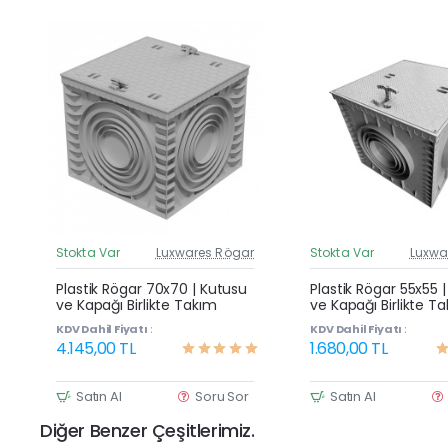
Stokta Var
Luxwares Rögar
Stokta Var
Luxwa
Güncel Fiyat
G
Yeni Ürün
Plastik Rögar 70x70 | Kutusu
Plastik Rögar 55x55 
ve Kapağı Birlikte Takım
ve Kapağı Birlikte T
KDV Dahil Fiyatı :
KDV Dahil Fiyatı :
4.145,00 TL
1.680,00 TL
Satın Al
Soru Sor
Satın Al
Diğer Benzer Çeşitlerimiz.