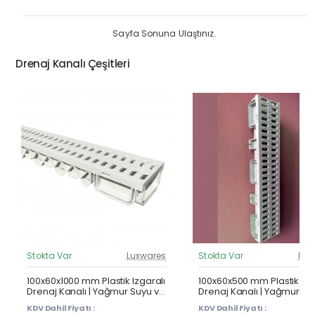
Sayfa Sonuna Ulaştınız.
Drenaj Kanalı Çeşitleri
Stokta Var
Luxwares
Stokta Var
Lux
Güncel Fiyat
Günc
Çok Satan
100x60x1000 mm Plastik Izgaralı
100x60x500 mm Plastik Izg
Drenaj Kanalı | Yağmur Suyu ve
Drenaj Kanalı | Yağmur Su
Havuz Kenarı Oluğu
Havuz Kenarı Oluğu
KDV Dahil Fiyatı :
KDV Dahil Fiyatı :