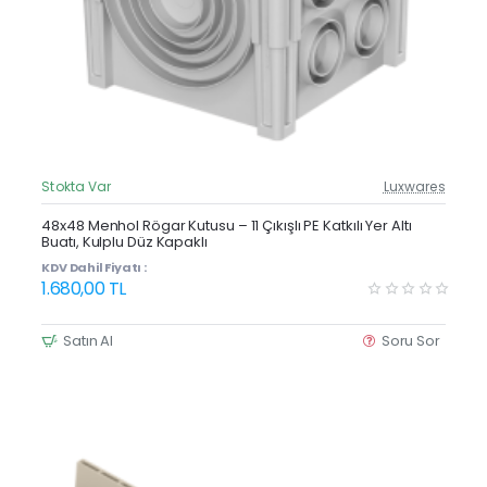
Stokta Var
Luxwares
Güncel Fiyat
Yeni Ürün
48x48 Menhol Rögar Kutusu – 11 Çıkışlı PE Katkılı Yer Altı
Buatı, Kulplu Düz Kapaklı
KDV Dahil Fiyatı :
1.680,00 TL
Satın Al
Soru Sor