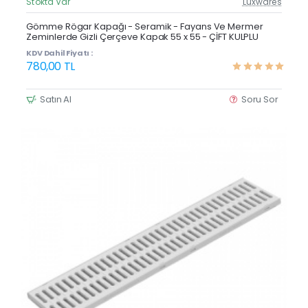
Stokta Var
Luxwares
Güncel Fiyat
Çok Satan
Gömme Rögar Kapağı - Seramik - Fayans Ve Mermer
Zeminlerde Gizli Çerçeve Kapak 55 x 55 - ÇİFT KULPLU
KDV Dahil Fiyatı :
780,00 TL
Satın Al
Soru Sor