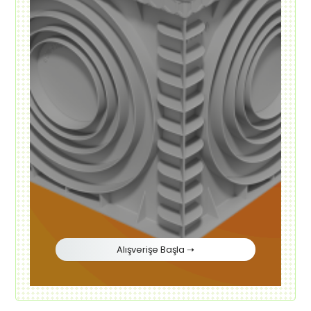
Alışverişe Başla ➝