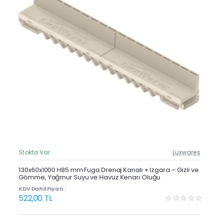
Stokta Var
Luxwares
Güncel Fiyat
Yeni Ürün
130x60x1000 H85 mm Fuga Drenaj Kanalı + Izgara – Gizli ve
Gömme, Yağmur Suyu ve Havuz Kenarı Oluğu
KDV Dahil Fiyatı :
522,00 TL