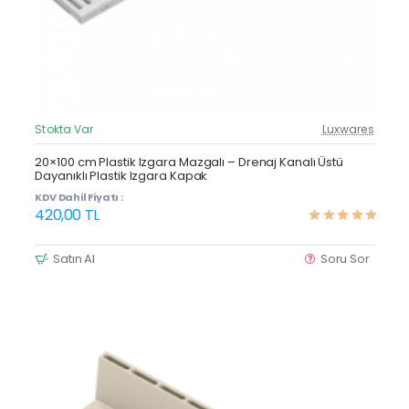
Stokta Var
Luxwares
Güncel Fiyat
Yeni Ürün
20×100 cm Plastik Izgara Mazgalı – Drenaj Kanalı Üstü
Dayanıklı Plastik Izgara Kapak
Çok Satan
KDV Dahil Fiyatı :
420,00 TL
Satın Al
Soru Sor