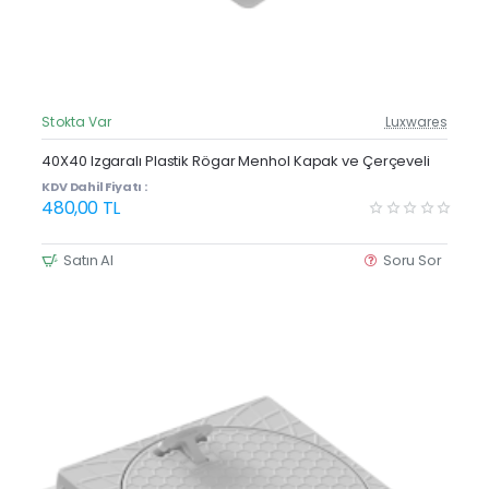
Stokta Var
Luxwares
Güncel Fiyat
Yeni Ürün
40X40 Izgaralı Plastik Rögar Menhol Kapak ve Çerçeveli
KDV Dahil Fiyatı :
480,00 TL
Satın Al
Soru Sor