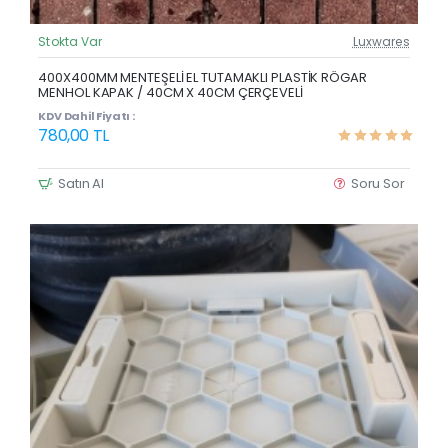
Stokta Var
Luxwares
Güncel Fiyat
Yeni Ürün
400X400MM MENTEŞELİ EL TUTAMAKLI PLASTİK RÖGAR
MENHOL KAPAK / 40CM X 40CM ÇERÇEVELİ
KDV Dahil Fiyatı :
780,00 TL
Satın Al
Soru Sor