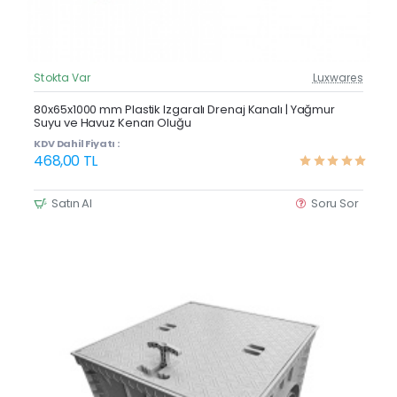
Stokta Var
Luxwares
Güncel Fiyat
Çok Satan
80x65x1000 mm Plastik Izgaralı Drenaj Kanalı | Yağmur
Suyu ve Havuz Kenarı Oluğu
KDV Dahil Fiyatı :
468,00 TL
Satın Al
Soru Sor