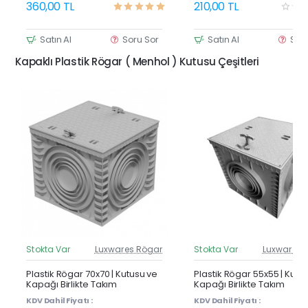
360,00 TL
210,00 TL
Satın Al
Soru Sor
Satın Al
Sor
Kapaklı Plastik Rögar ( Menhol ) Kutusu Çeşitleri
Stokta Var
Luxwares Rögar
Stokta Var
Luxwares 
Güncel Fiyat
Günc
Yeni Ürün
Y
Plastik Rögar 70x70 | Kutusu ve
Plastik Rögar 55x55 | Kutu
Kapağı Birlikte Takım
Kapağı Birlikte Takım
KDV Dahil Fiyatı :
KDV Dahil Fiyatı :