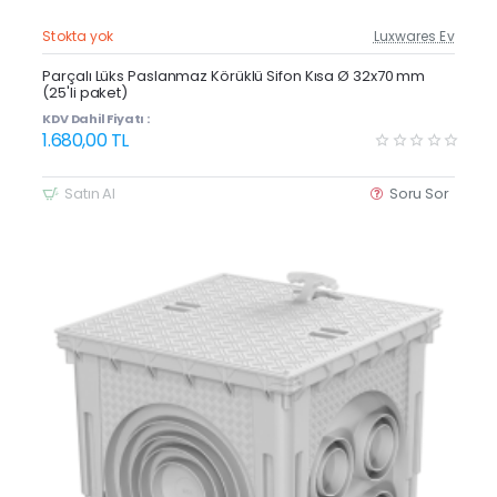
Stokta yok
Luxwares Ev
Güncel Fiyat
Yeni Ürün
Parçalı Lüks Paslanmaz Körüklü Sifon Kısa Ø 32x70 mm
(25'li paket)
KDV Dahil Fiyatı :
1.680,00 TL
Satın Al
Soru Sor