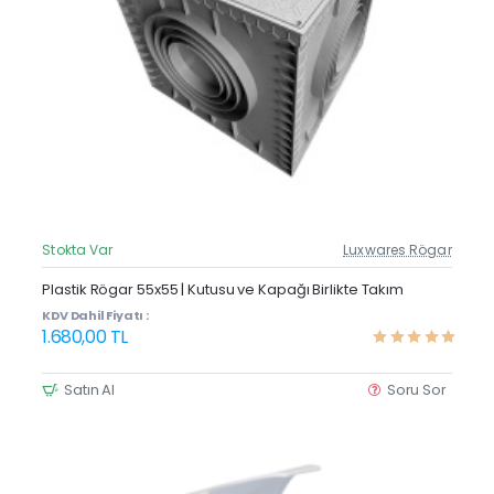
Stokta Var
Luxwares Rögar
Güncel Fiyat
Yeni Ürün
Plastik Rögar 55x55 | Kutusu ve Kapağı Birlikte Takım
KDV Dahil Fiyatı :
1.680,00 TL
Satın Al
Soru Sor