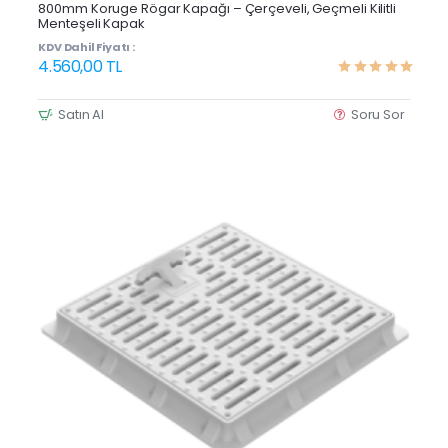
Yeni Ürün
800mm Koruge Rögar Kapağı – Çerçeveli, Geçmeli Kilitli
Menteşeli Kapak
KDV Dahil Fiyatı :
4.560,00 TL
Satın Al
Soru Sor