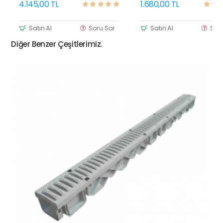
4.145,00 TL
1.680,00 TL
Satın Al
Soru Sor
Satın Al
Sor
Diğer Benzer Çeşitlerimiz.