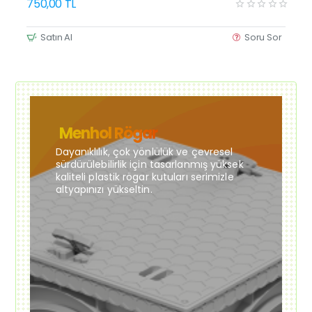
750,00 TL
Satın Al
Soru Sor
Menhol Rögar
Dayanıklılık, çok yönlülük ve çevresel
sürdürülebilirlik için tasarlanmış yüksek
kaliteli plastik rögar kutuları serimizle
altyapınızı yükseltin.