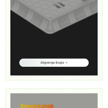
Alışverişe Başla ➝
Drenaj Kanalı