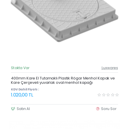
Stokta Var
Luxwares
Güncel Fiyat
Yeni Ürün
400mm Kare El Tutamaklı Plastik Rögar Menhol Kapak ve
Kare Çerçeveli yuvarlak oval menhol kapağı
KDV Dahil Fiyatı :
1.020,00 TL
Satın Al
Soru Sor