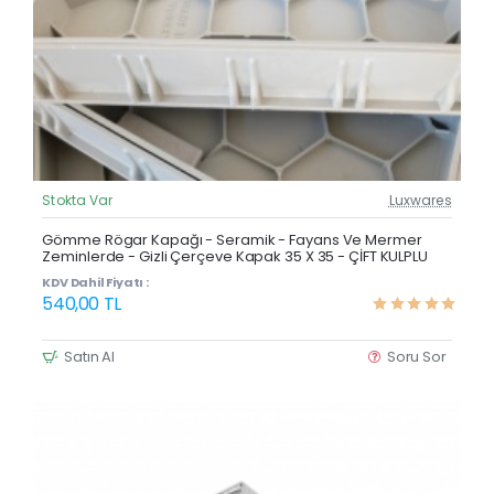
Stokta Var
Luxwares
Güncel Fiyat
Yeni Ürün
Gömme Rögar Kapağı - Seramik - Fayans Ve Mermer
Zeminlerde - Gizli Çerçeve Kapak 35 X 35 - ÇİFT KULPLU
KDV Dahil Fiyatı :
540,00 TL
Satın Al
Soru Sor