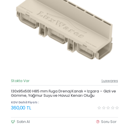
Stokta Var
Luxwares
Güncel Fiyat
Yeni Ürün
130x95x500 H85 mm Fuga Drenaj Kanalı + Izgara – Gizli ve
Gömme, Yağmur Suyu ve Havuz Kenarı Oluğu
KDV Dahil Fiyatı :
360,00 TL
Satın Al
Soru Sor