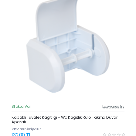
Stokta Var
Luxwares Ev
Güncel Fiyat
Yeni Ürün
Kapaklı Tuvalet Kağıtlığı - Wc Kağıtlık Rulo Takma Duvar
Aparatı
Çok Satan
KDV Dahil Fiyatı :
132,00 TL