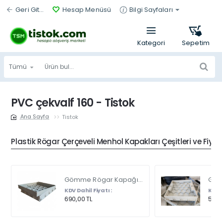
Geri Git...
Hesap Menüsü
Bilgi Sayfaları
Tümü
Ürün
bul...
PVC çekvalf 160 - Tistok
Tistok
home
Plastik Rögar Çerçeveli Menhol Kapakları Çeşitleri ve Fiyat
Gömme Rögar Kapağı - Seramik - Fayans Ve Mermer Zeminlerde - Gizli Çerçeve Kapak Çift Kulplu 45 X 45
KDV Dahil Fiyatı :
KDV D
690,00 TL
540,