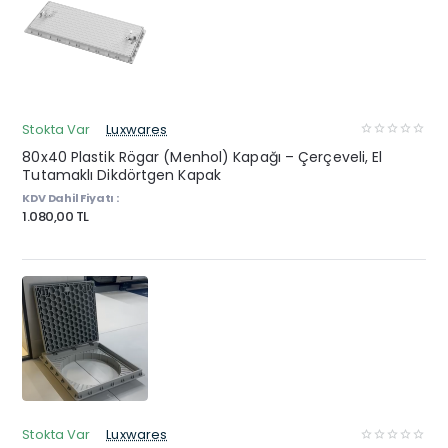
Stokta Var
Luxwares
80x40 Plastik Rögar (Menhol) Kapağı – Çerçeveli, El
Tutamaklı Dikdörtgen Kapak
KDV Dahil Fiyatı :
1.080,00 TL
Stokta Var
Luxwares