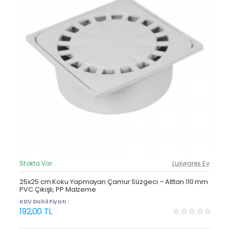
Stokta Var
Luxwares Ev
Güncel Fiyat
Yeni Ürün
25x25 cm Koku Yapmayan Çamur Süzgeci – Alttan 110 mm
PVC Çıkışlı, PP Malzeme
KDV Dahil Fiyatı :
192,00 TL