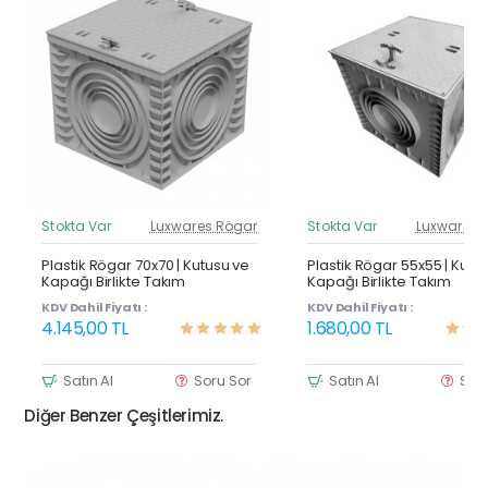
Stokta Var
Luxwares Rögar
Stokta Var
Luxwares 
Güncel Fiyat
Günc
Yeni Ürün
Y
Plastik Rögar 70x70 | Kutusu ve
Plastik Rögar 55x55 | Kutu
Kapağı Birlikte Takım
Kapağı Birlikte Takım
KDV Dahil Fiyatı :
KDV Dahil Fiyatı :
4.145,00 TL
1.680,00 TL
Satın Al
Soru Sor
Satın Al
Sor
Diğer Benzer Çeşitlerimiz.