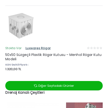
Stokta Var
Luxwares Rögar
50x50 Süzgeçli Plastik Rögar Kutusu – Menhol Rögar Kutu
Modeli
KDV Dahil Fiyatı :
1.320,00 TL
Diğer Sayfadaki Ürünler
Drenaj Kanalı Çeşitleri