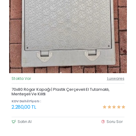
Stokta Var
Luxwares
Güncel Fiyat
Yeni Ürün
70x80 Rögar Kapağı | Plastik Çerçeveli El Tutamaklı,
Menteşeli Ve Kilitli
KDV Dahil Fiyatı :
2.280,00 TL
Satın Al
Soru Sor