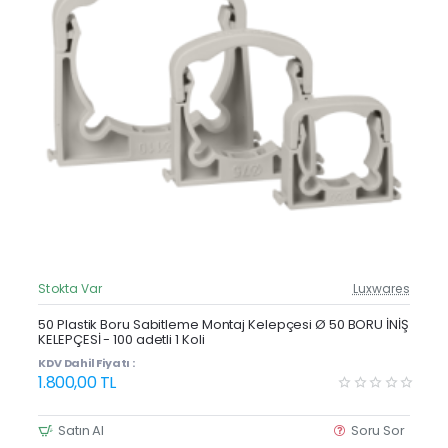
Stokta Var
Luxwares
Güncel Fiyat
Yeni Ürün
50 Plastik Boru Sabitleme Montaj Kelepçesi Ø 50 BORU İNİŞ
KELEPÇESİ - 100 adetli 1 Koli
KDV Dahil Fiyatı :
1.800,00 TL
Satın Al
Soru Sor