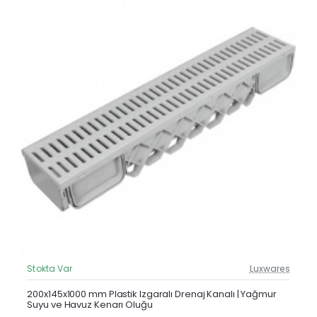
Stokta Var
Luxwares
Güncel Fiyat
Çok Satan
200x145x1000 mm Plastik Izgaralı Drenaj Kanalı | Yağmur
Suyu ve Havuz Kenarı Oluğu