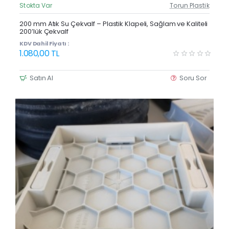
Stokta Var
Torun Plastik
Güncel Fiyat
200 mm Atık Su Çekvalf – Plastik Klapeli, Sağlam ve Kaliteli
200’lük Çekvalf
KDV Dahil Fiyatı :
1.080,00 TL
Satın Al
Soru Sor