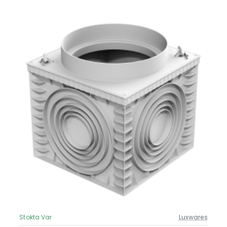
Stokta Var
Luxwares
Güncel Fiyat