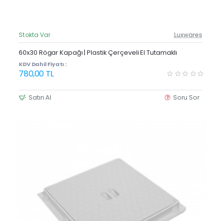
Stokta Var
Luxwares
Güncel Fiyat
Yeni Ürün
60x30 Rögar Kapağı | Plastik Çerçeveli El Tutamaklı
KDV Dahil Fiyatı :
780,00 TL
Satın Al
Soru Sor