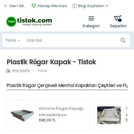
Geri Git...
Hesap Menüsü
Bilgi Sayfaları
Tümü
Ürün
bul...
Plastik Rögar Kapak - Tistok
Tistok
home
Plastik Rögar Çerçeveli Menhol Kapakları Çeşitleri ve Fiyat
Gömme Rögar Kapağı - Seramik - Fayans Ve Mermer Zeminlerde - Gizli Çerçeve Kapak Çift Kulplu 45 X 45
KDV Dahil Fiyatı :
KDV D
690,00 TL
540,