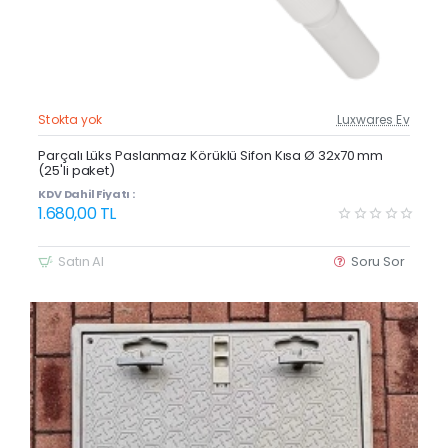
Stokta yok
Luxwares Ev
Güncel Fiyat
Yeni Ürün
Parçalı Lüks Paslanmaz Körüklü Sifon Kısa Ø 32x70 mm
(25'li paket)
KDV Dahil Fiyatı :
1.680,00 TL
Satın Al
Soru Sor