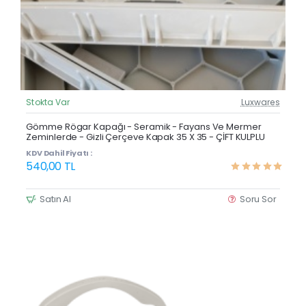
Stokta Var
Luxwares
Güncel Fiyat
Yeni Ürün
Gömme Rögar Kapağı - Seramik - Fayans Ve Mermer
Zeminlerde - Gizli Çerçeve Kapak 35 X 35 - ÇİFT KULPLU
KDV Dahil Fiyatı :
540,00 TL
Satın Al
Soru Sor