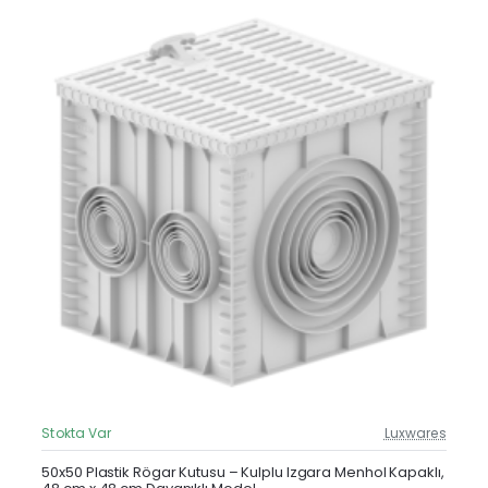
Stokta Var
Luxwares
Güncel Fiyat
Yeni Ürün
50x50 Plastik Rögar Kutusu – Kulplu Izgara Menhol Kapaklı,