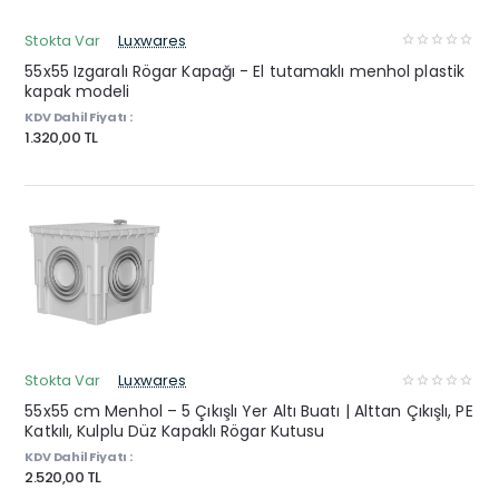
Stokta Var
Luxwares
55x55 Izgaralı Rögar Kapağı - El tutamaklı menhol plastik
kapak modeli
KDV Dahil Fiyatı :
1.320,00 TL
Stokta Var
Luxwares
55x55 cm Menhol – 5 Çıkışlı Yer Altı Buatı | Alttan Çıkışlı, PE
Katkılı, Kulplu Düz Kapaklı Rögar Kutusu
KDV Dahil Fiyatı :
2.520,00 TL