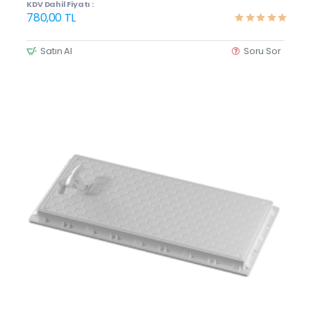
KDV Dahil Fiyatı :
780,00 TL
Satın Al
Soru Sor