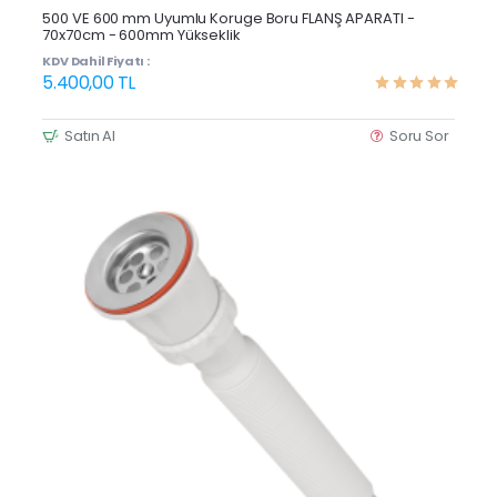
Yeni Ürün
500 VE 600 mm Uyumlu Koruge Boru FLANŞ APARATI -
70x70cm - 600mm Yükseklik
KDV Dahil Fiyatı :
5.400,00 TL
Satın Al
Soru Sor