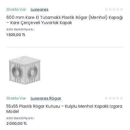
Stokta Var
Luxwares
600 mm Kare El Tutamaklı Plastik Rögar (Menhol) Kapağı
– Kare Çerçeveli Yuvarlak Kapak
KDV Dahil Fiyatı :
1.920,00 TL
Stokta Var
Luxwares Rögar
55x55 Plastik Rögar Kutusu – Kulplu Menhol Kapaklı Izgara
Model
KDV Dahil Fiyatı :
2.000,00 TL