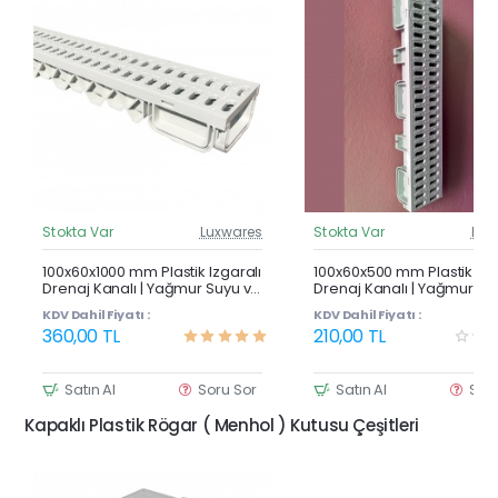
Stokta Var
Luxwares
Stokta Var
Lux
Güncel Fiyat
Günc
Çok Satan
100x60x1000 mm Plastik Izgaralı
100x60x500 mm Plastik Izg
Drenaj Kanalı | Yağmur Suyu ve
Drenaj Kanalı | Yağmur Su
Havuz Kenarı Oluğu
Havuz Kenarı Oluğu
KDV Dahil Fiyatı :
KDV Dahil Fiyatı :
360,00 TL
210,00 TL
Satın Al
Soru Sor
Satın Al
Sor
Kapaklı Plastik Rögar ( Menhol ) Kutusu Çeşitleri