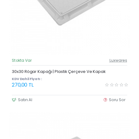
Stokta Var
Luxwares
Güncel Fiyat
30x30 Rögar Kapağı | Plastik Çerçeve Ve Kapak
KDV Dahil Fiyatı :
270,00 TL
Satın Al
Soru Sor