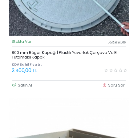
Stokta Var
Luxwares
Güncel Fiyat
Yeni Ürün
800 mm Rögar Kapağı | Plastik Yuvarlak Çerçeve Ve El
Tutamaklı Kapak
KDV Dahil Fiyatı :
2.400,00 TL
Satın Al
Soru Sor