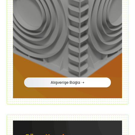
Alışverişe Başla ➝