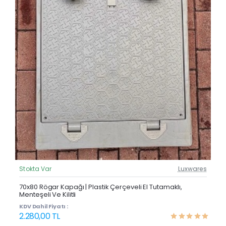
Stokta Var
Luxwares
Güncel Fiyat
Yeni Ürün
70x80 Rögar Kapağı | Plastik Çerçeveli El Tutamaklı,
Menteşeli Ve Kilitli
KDV Dahil Fiyatı :
2.280,00 TL