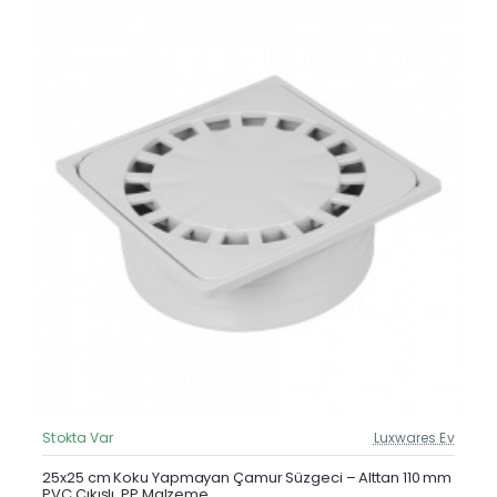
Stokta Var
Luxwares Ev
Güncel Fiyat
Yeni Ürün
25x25 cm Koku Yapmayan Çamur Süzgeci – Alttan 110 mm
PVC Çıkışlı, PP Malzeme