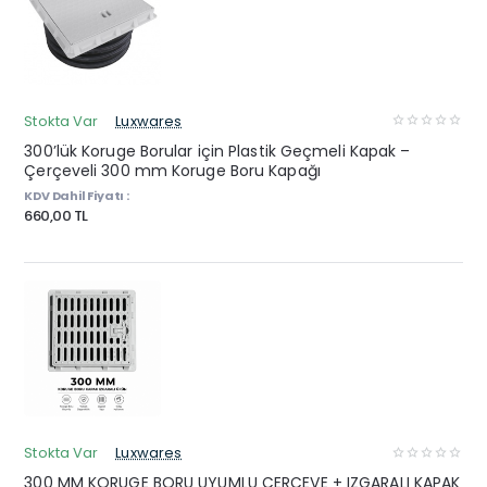
Stokta Var
Luxwares
300’lük Koruge Borular için Plastik Geçmeli Kapak –
Çerçeveli 300 mm Koruge Boru Kapağı
KDV Dahil Fiyatı :
660,00 TL
Stokta Var
Luxwares
300 MM KORUGE BORU UYUMLU ÇERÇEVE + IZGARALI KAPAK