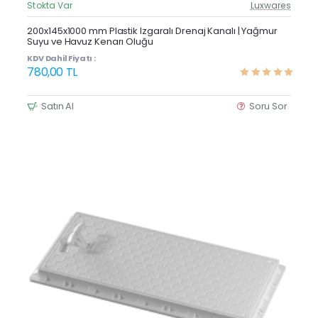
Stokta Var
Luxwares
Güncel Fiyat
Çok Satan
200x145x1000 mm Plastik Izgaralı Drenaj Kanalı | Yağmur
Suyu ve Havuz Kenarı Oluğu
KDV Dahil Fiyatı :
780,00 TL
Satın Al
Soru Sor