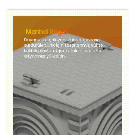
Menhol Rögar
Dayanıklılık, çok yönlülük ve çevresel
sürdürülebilirlik için tasarlanmış yüksek
kaliteli plastik rögar kutuları serimizle
altyapınızı yükseltin.