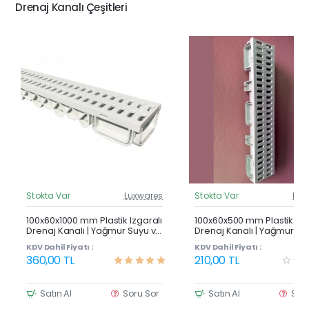
Drenaj Kanalı Çeşitleri
Stokta Var
Luxwares
Stokta Var
Lux
Güncel Fiyat
Günc
Çok Satan
100x60x1000 mm Plastik Izgaralı
100x60x500 mm Plastik Izg
Drenaj Kanalı | Yağmur Suyu ve
Drenaj Kanalı | Yağmur Su
Havuz Kenarı Oluğu
Havuz Kenarı Oluğu
KDV Dahil Fiyatı :
KDV Dahil Fiyatı :
360,00 TL
210,00 TL
Satın Al
Soru Sor
Satın Al
Sor