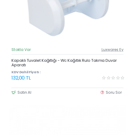
Stokta Var
Luxwares Ev
Güncel Fiyat
Yeni Ürün
Kapaklı Tuvalet Kağıtlığı - Wc Kağıtlık Rulo Takma Duvar
Aparatı
Çok Satan
KDV Dahil Fiyatı :
132,00 TL
Satın Al
Soru Sor