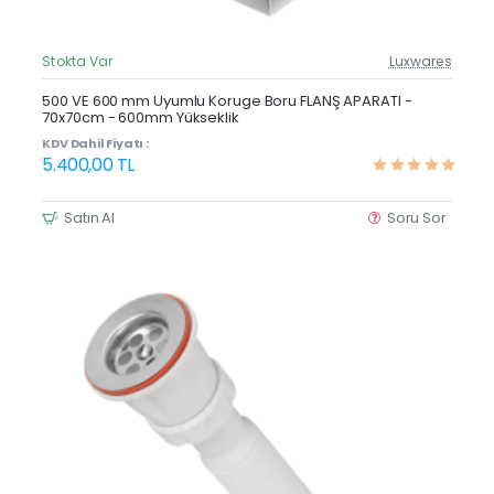
Stokta Var
Luxwares
Güncel Fiyat
Yeni Ürün
500 VE 600 mm Uyumlu Koruge Boru FLANŞ APARATI -
70x70cm - 600mm Yükseklik
KDV Dahil Fiyatı :
5.400,00 TL
Satın Al
Soru Sor