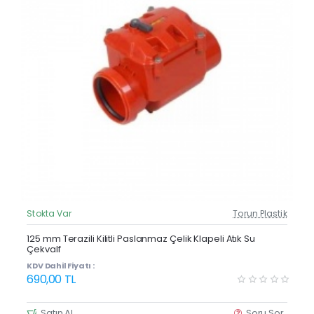
Stokta Var
Torun Plastik
Güncel Fiyat
125 mm Terazili Kilitli Paslanmaz Çelik Klapeli Atık Su
Çekvalf
KDV Dahil Fiyatı :
690,00 TL
Satın Al
Soru Sor