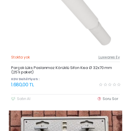
Stokta yok
Luxwares Ev
Güncel Fiyat
Yeni Ürün
Parçalı Lüks Paslanmaz Körüklü Sifon Kısa Ø 32x70 mm
(25'li paket)
KDV Dahil Fiyatı :
1.680,00 TL
Satın Al
Soru Sor