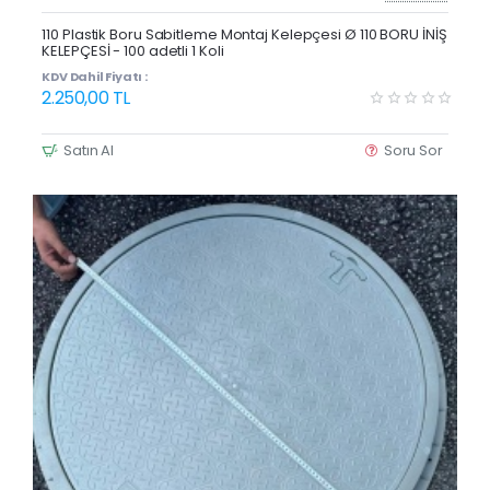
Yeni Ürün
110 Plastik Boru Sabitleme Montaj Kelepçesi Ø 110 BORU İNİŞ
KELEPÇESİ - 100 adetli 1 Koli
KDV Dahil Fiyatı :
2.250,00 TL
Satın Al
Soru Sor