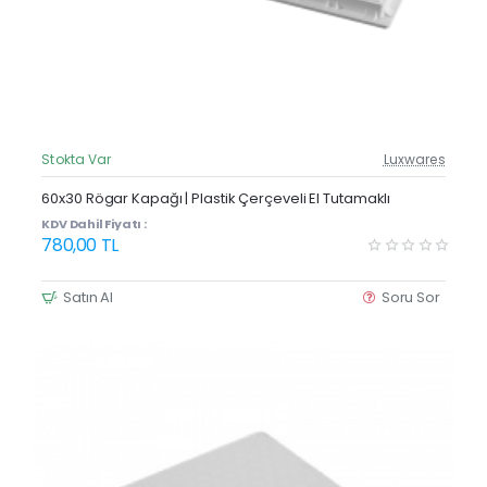
Stokta Var
Luxwares
Güncel Fiyat
Yeni Ürün
60x30 Rögar Kapağı | Plastik Çerçeveli El Tutamaklı
KDV Dahil Fiyatı :
780,00 TL
Satın Al
Soru Sor