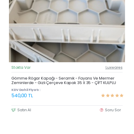
Stokta Var
Luxwares
Güncel Fiyat
Yeni Ürün
Gömme Rögar Kapağı - Seramik - Fayans Ve Mermer
Zeminlerde - Gizli Çerçeve Kapak 35 X 35 - ÇİFT KULPLU
KDV Dahil Fiyatı :
540,00 TL
Satın Al
Soru Sor