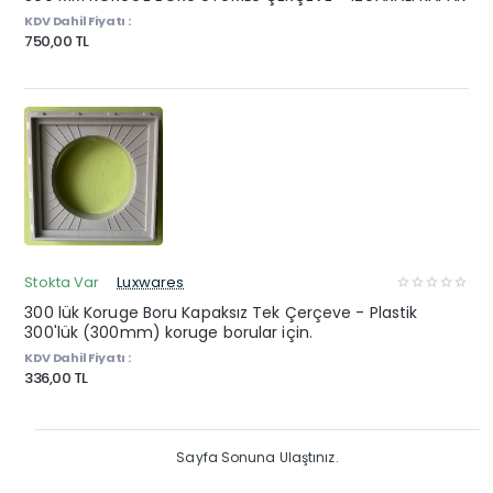
KDV Dahil Fiyatı :
750,00 TL
Stokta Var
Luxwares
300 lük Koruge Boru Kapaksız Tek Çerçeve - Plastik
300'lük (300mm) koruge borular için.
KDV Dahil Fiyatı :
336,00 TL
Sayfa Sonuna Ulaştınız.