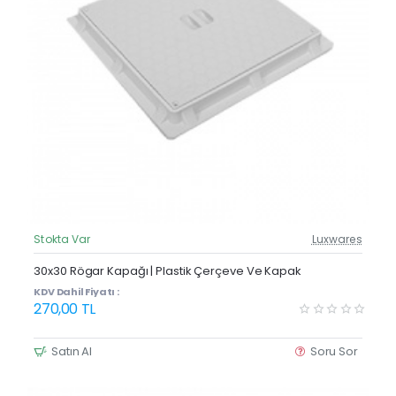
Stokta Var
Luxwares
Güncel Fiyat
30x30 Rögar Kapağı | Plastik Çerçeve Ve Kapak
KDV Dahil Fiyatı :
270,00 TL
Satın Al
Soru Sor