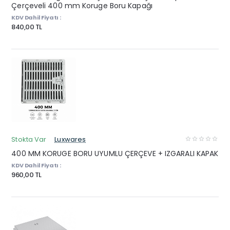
Çerçeveli 400 mm Koruge Boru Kapağı
KDV Dahil Fiyatı :
840,00 TL
Stokta Var
Luxwares
400 MM KORUGE BORU UYUMLU ÇERÇEVE + IZGARALI KAPAK
KDV Dahil Fiyatı :
960,00 TL