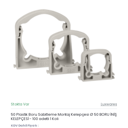
Stokta Var
Luxwares
Güncel Fiyat
Yeni Ürün
50 Plastik Boru Sabitleme Montaj Kelepçesi Ø 50 BORU İNİŞ
KELEPÇESİ - 100 adetli 1 Koli
KDV Dahil Fiyatı :