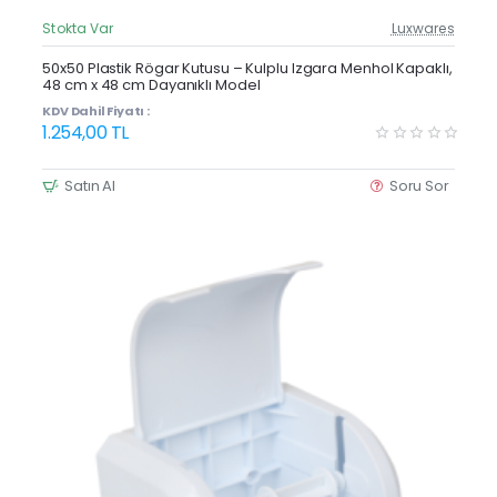
Stokta Var
Luxwares
Güncel Fiyat
Yeni Ürün
50x50 Plastik Rögar Kutusu – Kulplu Izgara Menhol Kapaklı,
48 cm x 48 cm Dayanıklı Model
KDV Dahil Fiyatı :
1.254,00 TL
Satın Al
Soru Sor