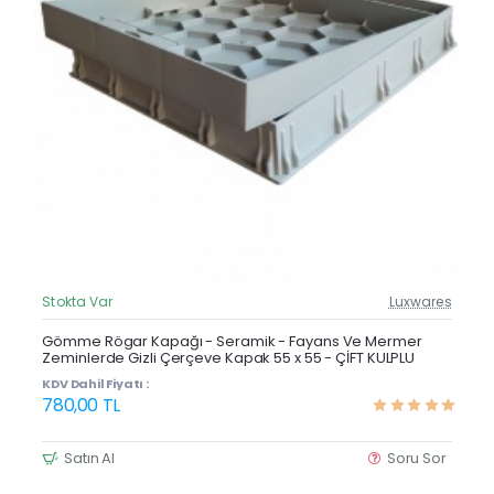
Stokta Var
Luxwares
Güncel Fiyat
Çok Satan
Gömme Rögar Kapağı - Seramik - Fayans Ve Mermer
Zeminlerde Gizli Çerçeve Kapak 55 x 55 - ÇİFT KULPLU
KDV Dahil Fiyatı :
780,00 TL
Satın Al
Soru Sor