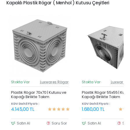
Kapaklı Plastik Rögar ( Menhol ) Kutusu Çeşitleri
Stokta Var
Luxwares Rögar
Stokta Var
Luxwares 
Güncel Fiyat
Günc
Yeni Ürün
Y
Plastik Rögar 70x70 | Kutusu ve
Plastik Rögar 55x55 | Kutu
Kapağı Birlikte Takım
Kapağı Birlikte Takım
KDV Dahil Fiyatı :
KDV Dahil Fiyatı :
4.145,00 TL
1.680,00 TL
Satın Al
Soru Sor
Satın Al
Sor