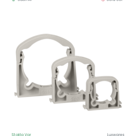
Stokta Var
Luxwares
Güncel Fiyat