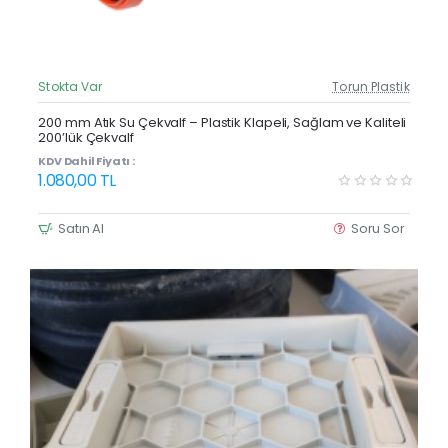
Stokta Var
Torun Plastik
Güncel Fiyat
200 mm Atık Su Çekvalf – Plastik Klapeli, Sağlam ve Kaliteli
200’lük Çekvalf
KDV Dahil Fiyatı :
1.080,00 TL
Satın Al
Soru Sor