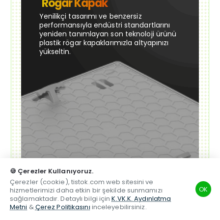
Rögar Kapak
Yenilikçi tasarımı ve benzersiz
performansıyla endüstri standartlarını
yeniden tanımlayan son teknoloji ürünü
plastik rögar kapaklarımızla altyapınızı
yükseltin.
🍪 Çerezler Kullanıyoruz.
Çerezler (cookie), tistok.com web sitesini ve
OK
hizmetlerimizi daha etkin bir şekilde sunmamızı
sağlamaktadır. Detaylı bilgi için
K.VK.K. Aydınlatma
Metni
&
Çerez Politikasını
inceleyebilirsiniz.
TSM
Hesabım
Telefon
Beğenilen
Karşılaştırma
Whatsapp