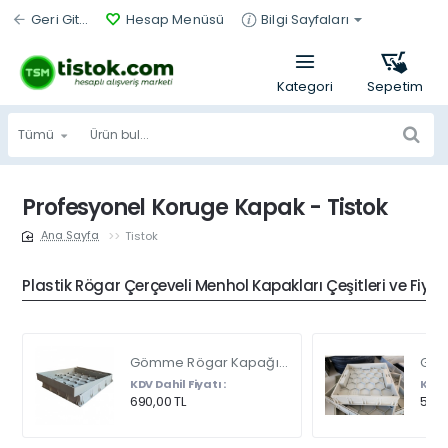
Geri Git...
Hesap Menüsü
Bilgi Sayfaları
Tümü
Ürün
bul...
Profesyonel Koruge Kapak - Tistok
Tistok
home
Plastik Rögar Çerçeveli Menhol Kapakları Çeşitleri ve Fiyat
Gömme Rögar Kapağı - Seramik - Fayans Ve Mermer Zeminlerde - Gizli Çerçeve Kapak Çift Kulplu 45 X 45
KDV Dahil Fiyatı :
KDV D
690,00 TL
540,