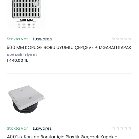
Stokta Var
Luxwares
500 MM KORUGE BORU UYUMLU ÇERÇEVE + IZGARALI KAPAK
KDV Dahil Fiyatı :
1.440,00 TL
Stokta Var
Luxwares
400’lük Koruge Borular için Plastik Geçmeli Kapak –