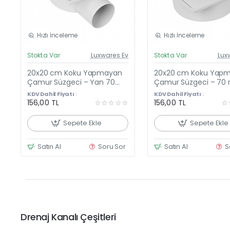
Hızlı İnceleme
Hızlı İnceleme
Güncel Fiyat
Günc
Stokta Var
Luxwares Ev
Stokta Var
Lux
Yeni Ürün
Y
20x20 cm Koku Yapmayan
20x20 cm Koku Yap
Çamur Süzgeci – Yan 70
Çamur Süzgeci – 7
mm PVC Çıkışlı, PP Malzeme,
PVC Çıkışlı, PP Malzem
KDV Dahil Fiyatı :
KDV Dahil Fiyatı :
Açık Gri
Gri
156,00 TL
156,00 TL
Sepete Ekle
Sepete Ekle
Satın Al
Soru Sor
Satın Al
S
Drenaj Kanalı Çeşitleri