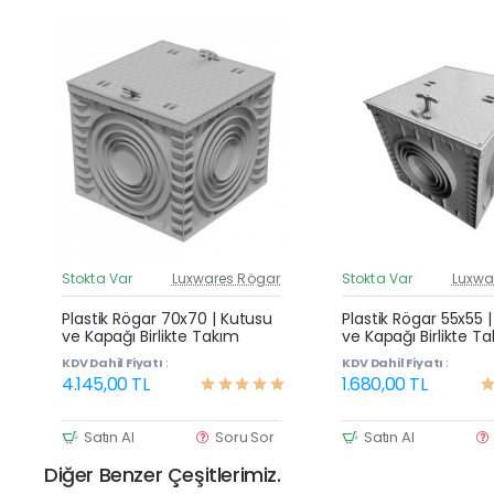
Stokta Var
Luxwares Rögar
Stokta Var
Luxwa
Güncel Fiyat
G
Yeni Ürün
Plastik Rögar 70x70 | Kutusu
Plastik Rögar 55x55 
ve Kapağı Birlikte Takım
ve Kapağı Birlikte T
KDV Dahil Fiyatı :
KDV Dahil Fiyatı :
4.145,00 TL
1.680,00 TL
Satın Al
Soru Sor
Satın Al
Diğer Benzer Çeşitlerimiz.