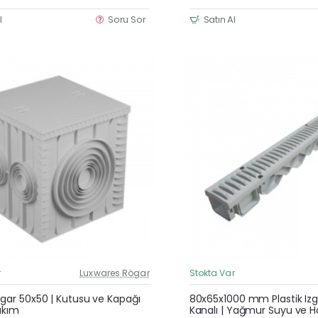
l
Soru Sor
Satın Al
r
Luxwares Rögar
Stokta Var
Güncel Fiyat
ögar 50x50 | Kutusu ve Kapağı
80x65x1000 mm Plastik Izg
Takım
Kanalı | Yağmur Suyu ve H