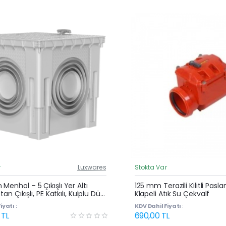
r
Luxwares
Stokta Var
Güncel Fiyat
Yeni Ürün
Menhol – 5 Çıkışlı Yer Altı
125 mm Terazili Kilitli Pasl
ttan Çıkışlı, PE Katkılı, Kulplu Düz
Klapeli Atık Su Çekvalf
Rögar Kutusu
iyatı :
KDV Dahil Fiyatı :
 TL
690,00 TL