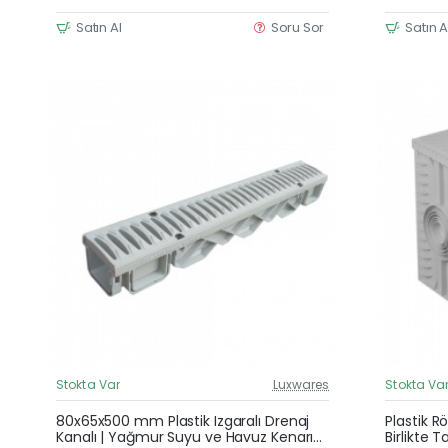
Satın Al
Soru Sor
Satın A
Stokta Var
Luxwares
Stokta Va
Güncel Fiyat
80x65x500 mm Plastik Izgaralı Drenaj
Plastik R
Kanalı | Yağmur Suyu ve Havuz Kenarı
Birlikte 