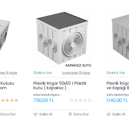
res Rögar
Stokta Var
Luxwares Rögar
Stokta Var
üncel Fiyat
Güncel Fiyat
Yeni Ürün
Yeni Ürün
| Kutusu
Plastik Rögar 50x50 | Plastik
Plastik Rög
akım
Kutu ( Kapaksız )
ve Kapağı B
KDV Dahil Fiyatı :
KDV Dahil Fiya
750,00 TL
1.140,00 TL
Soru Sor
Satın Al
Soru Sor
Satın Al