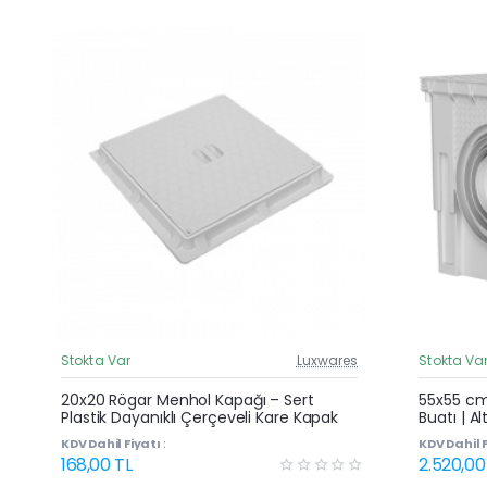
Stokta Var
Luxwares
Stokta Va
Güncel Fiyat
20x20 Rögar Menhol Kapağı – Sert
55x55 cm 
Plastik Dayanıklı Çerçeveli Kare Kapak
Buatı | Al
Kapaklı 
KDV Dahil Fiyatı :
KDV Dahil F
168,00 TL
2.520,00