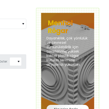
Menhol
Rögar
Dayanıklılık, çok yönlülük
ve çevresel
sürdürülebilirlik için
tasarlanmış yüksek
kaliteli plastik rögar
kutuları serimizle
öster:
altyapınızı yükseltin.