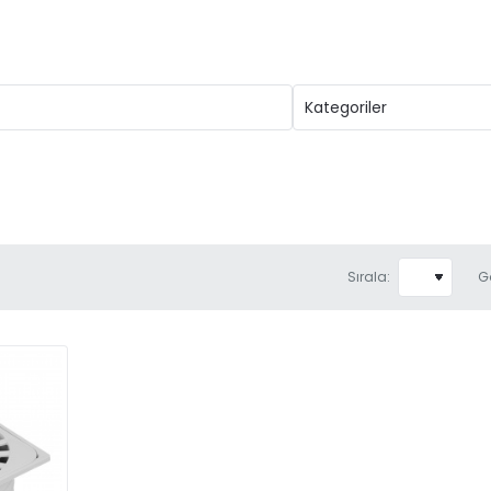
Sırala:
G