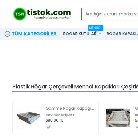
Aradığınız
ürün,
MENHOL
marka
TÜM KATEGORILER
RÖGAR KUTULARI
RÖGAR KAPAKL
ve
modeli
yazınız...
Plastik Rögar Çerçeveli Menhol Kapakları Çeşitler
Gömme Rögar Kapağı - Seramik - Fayans Ve Mermer Zeminlerde - Gizli Çerçeve Kapak Çift Kulplu 45 X 45
KDV Dahil Fiyatı :
K
690,00 TL
5