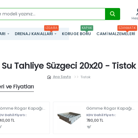
He
IZGARA
KAPAK
EZANMATIK
ARI
DRENAJ KANALLARI
KORUGE BORU
CAMI MALZEMELERI
Su Tahliye Süzgeci 20x20 - Tistok
Tistok
home
i ve Fiyatları
Gömme Rögar Kapağı - Seramik - Fayans Ve Mermer Zeminlerde - Gizli Çerçeve Kapak 35 X 35 - ÇİFT KULPLU
Gömme Rögar Kapağı - Seramik - Fayans Ve Mermer Zeminlerde Gizli Çerçeve Kapak 55 x 55 - ÇİFT KULPLU
DV Dahil Fiyatı :
KDV Dahil Fiyatı :
40,00 TL
780,00 TL