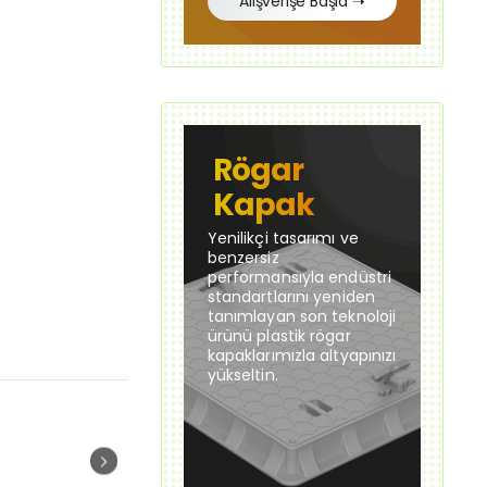
Alışverişe Başla ➝
Rögar
Kapak
Yenilikçi tasarımı ve
benzersiz
performansıyla endüstri
standartlarını yeniden
tanımlayan son teknoloji
ürünü plastik rögar
kapaklarımızla altyapınızı
yükseltin.