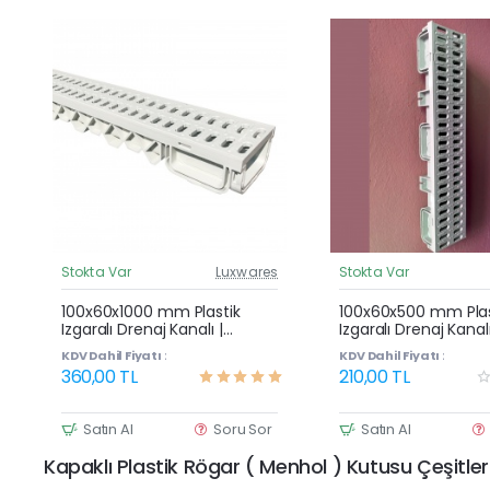
Stokta Var
Luxwares
Stokta Var
Güncel Fiyat
G
Çok Satan
100x60x1000 mm Plastik
100x60x500 mm Plas
Izgaralı Drenaj Kanalı |
Izgaralı Drenaj Kanalı
Yağmur Suyu ve Havuz
Yağmur Suyu ve Ha
KDV Dahil Fiyatı :
KDV Dahil Fiyatı :
Kenarı Oluğu
Kenarı Oluğu
360,00 TL
210,00 TL
Satın Al
Soru Sor
Satın Al
Kapaklı Plastik Rögar ( Menhol ) Kutusu Çeşitler