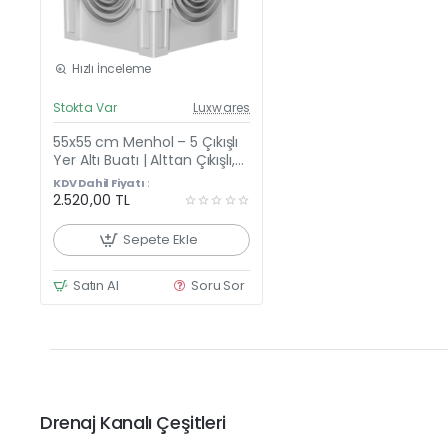
Hızlı İnceleme
Güncel Fiyat
Stokta Var
Luxwares
Yeni Ürün
55x55 cm Menhol – 5 Çıkışlı
Yer Altı Buatı | Alttan Çıkışlı,
PE Katkılı, Kulplu Düz Kapaklı
KDV Dahil Fiyatı :
Rögar Kutusu
2.520,00 TL
Sepete Ekle
Satın Al
Soru Sor
Drenaj Kanalı Çeşitleri