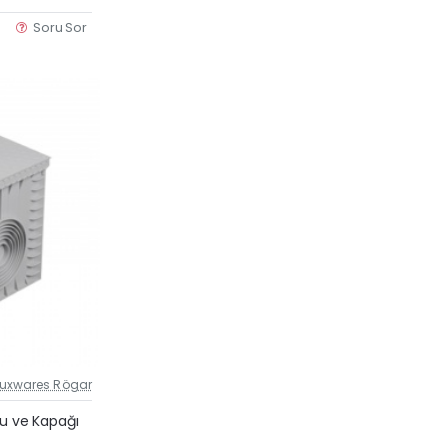
Soru Sor
Luxwares Rögar
Güncel Fiyat
su ve Kapağı