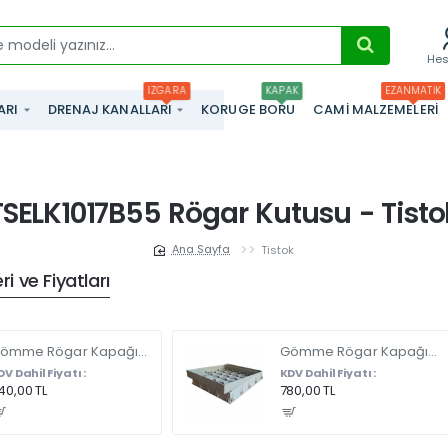
He
IZGARA
KAPAK
EZANMATIK
ARI
DRENAJ KANALLARI
KORUGE BORU
CAMI MALZEMELERI
TSELK1017B55 Rögar Kutusu - Tisto
Tistok
home
i ve Fiyatları
Gömme Rögar Kapağı - Seramik - Fayans Ve Mermer Zeminlerde - Gizli Çerçeve Kapak 35 X 35 - ÇİFT KULPLU
Gömme Rögar Kapağı - Seramik - Fayans Ve Mermer Zeminlerde Gizli Çerçeve Kapak 55 x 55 - ÇİFT KULPLU
DV Dahil Fiyatı :
KDV Dahil Fiyatı :
40,00 TL
780,00 TL