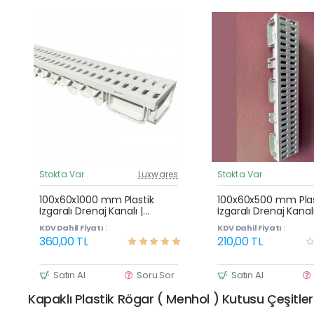
Stokta Var
Luxwares
Stokta Var
Güncel Fiyat
G
Çok Satan
100x60x1000 mm Plastik
100x60x500 mm Plas
Izgaralı Drenaj Kanalı |
Izgaralı Drenaj Kanalı
Yağmur Suyu ve Havuz
Yağmur Suyu ve Ha
KDV Dahil Fiyatı :
KDV Dahil Fiyatı :
Kenarı Oluğu
Kenarı Oluğu
360,00 TL
210,00 TL
Satın Al
Soru Sor
Satın Al
Kapaklı Plastik Rögar ( Menhol ) Kutusu Çeşitler