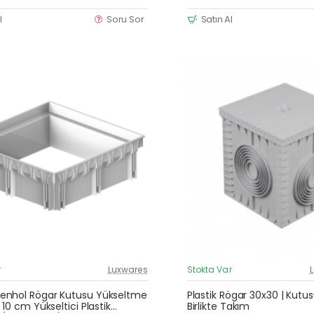
l
Soru Sor
Satın Al
r
Luxwares
Stokta Var
Güncel Fiyat
Yeni Ürün
nhol Rögar Kutusu Yükseltme
Plastik Rögar 30x30 | Kutu
 10 cm Yükseltici Plastik
Birlikte Takım
Çok Satan