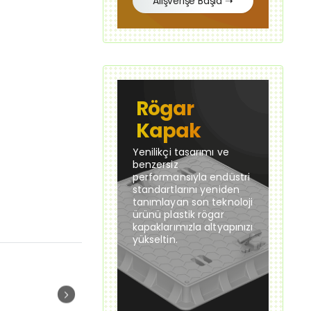
Alışverişe Başla ➝
Rögar
Kapak
Yenilikçi tasarımı ve
benzersiz
performansıyla endüstri
standartlarını yeniden
tanımlayan son teknoloji
ürünü plastik rögar
kapaklarımızla altyapınızı
yükseltin.