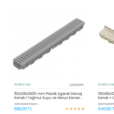
Stokta Var
Luxwares
Stokta Va
Güncel Fiyat
Yeni Ürün
150x100x1000 mm Plastik Izgaralı Drenaj
130x95x1
Kanalı | Yağmur Suyu ve Havuz Kenarı
Kanalı + 
Çok Satan
Oluğu
Yağmur S
KDV Dahil Fiyatı :
KDV Dahil F
690,00 TL
540,00 