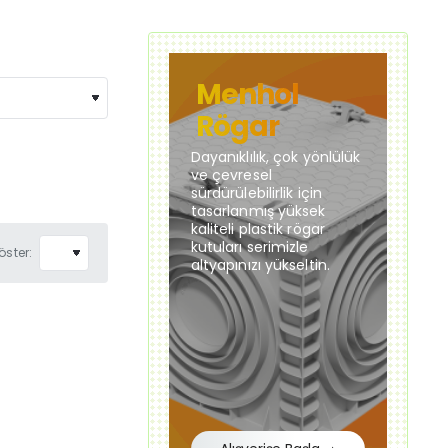
Menhol
Rögar
Dayanıklılık, çok yönlülük
ve çevresel
sürdürülebilirlik için
tasarlanmış yüksek
kaliteli plastik rögar
kutuları serimizle
öster:
altyapınızı yükseltin.