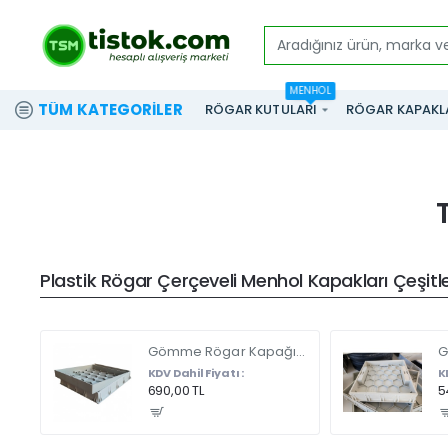
Aradığınız
ürün,
MENHOL
marka
TÜM KATEGORILER
RÖGAR KUTULARI
RÖGAR KAPAKL
ve
modeli
yazınız...
Plastik Rögar Çerçeveli Menhol Kapakları Çeşitler
Gömme Rögar Kapağı - Seramik - Fayans Ve Mermer Zeminlerde - Gizli Çerçeve Kapak Çift Kulplu 45 X 45
KDV Dahil Fiyatı :
K
690,00 TL
5