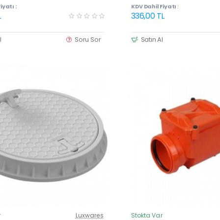
 (40×40 cm)
iyatı :
KDV Dahil Fiyatı :
L
336,00 TL
l
Soru Sor
Satın Al
r
Luxwares
Stokta Var
Güncel Fiyat