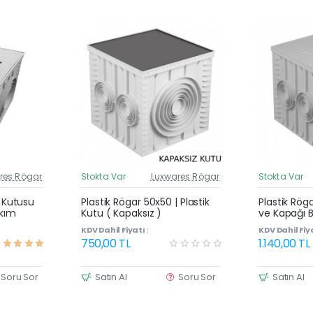
res Rögar
Stokta Var
Luxwares Rögar
Stokta Var
üncel Fiyat
Güncel Fiyat
Yeni Ürün
Yeni Ürün
| Kutusu
Plastik Rögar 50x50 | Plastik
Plastik Rög
akım
Kutu ( Kapaksız )
ve Kapağı B
KDV Dahil Fiyatı :
KDV Dahil Fiya
750,00 TL
1.140,00 TL
Soru Sor
Satın Al
Soru Sor
Satın Al