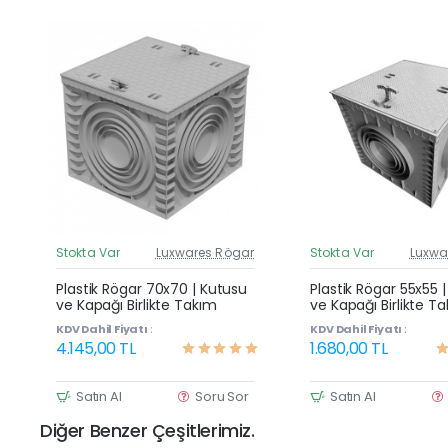
Stokta Var
Luxwares Rögar
Stokta Var
Luxwa
Güncel Fiyat
G
Yeni Ürün
Plastik Rögar 70x70 | Kutusu
Plastik Rögar 55x55 
ve Kapağı Birlikte Takım
ve Kapağı Birlikte T
KDV Dahil Fiyatı :
KDV Dahil Fiyatı :
4.145,00 TL
1.680,00 TL
Satın Al
Soru Sor
Satın Al
Diğer Benzer Çeşitlerimiz.