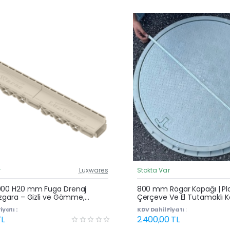
r
Luxwares
Stokta Var
Güncel Fiyat
Yeni Ürün
000 H20 mm Fuga Drenaj
800 mm Rögar Kapağı | Pla
Izgara – Gizli ve Gömme,
Çerçeve Ve El Tutamaklı 
uyu ve Havuz Kenarı Oluğu
iyatı :
KDV Dahil Fiyatı :
TL
2.400,00 TL