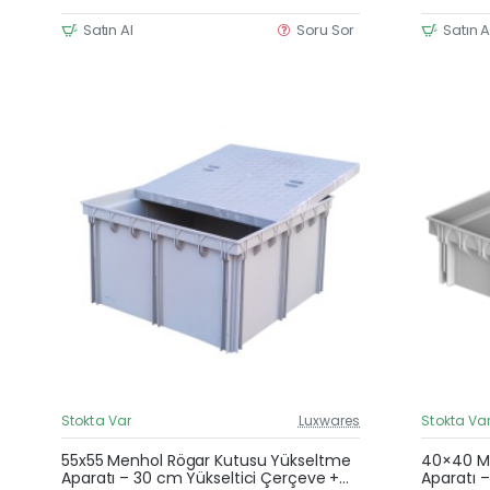
Satın Al
Soru Sor
Satın A
Stokta Var
Luxwares
Stokta Va
Güncel Fiyat
Yeni Ürün
55x55 Menhol Rögar Kutusu Yükseltme
40×40 Me
Aparatı – 30 cm Yükseltici Çerçeve +
Aparatı –