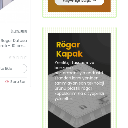
Alışverişe Başla ➝
Güncel Fiyat
Luxwares
Yeni Ürün
Rögar Kutusu
Rögar
ratı – 10 cm
eve + Plastik
Kapak
Yenilikçi tasarımı ve
benzersiz
te Ekle
performansıyla endüstri
standartlarını yeniden
Soru Sor
tanımlayan son teknoloji
ürünü plastik rögar
kapaklarımızla altyapınızı
yükseltin.