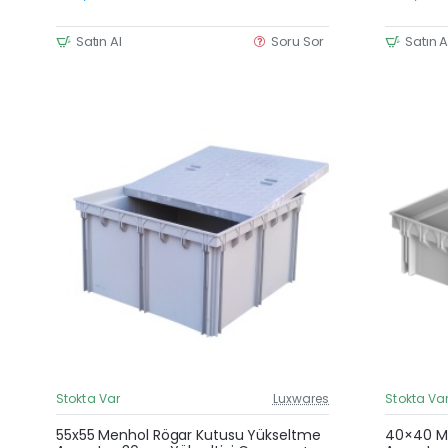
Satın Al
Soru Sor
Satın A
Stokta Var
Luxwares
Stokta Va
Güncel Fiyat
Yeni Ürün
55x55 Menhol Rögar Kutusu Yükseltme
40×40 Me