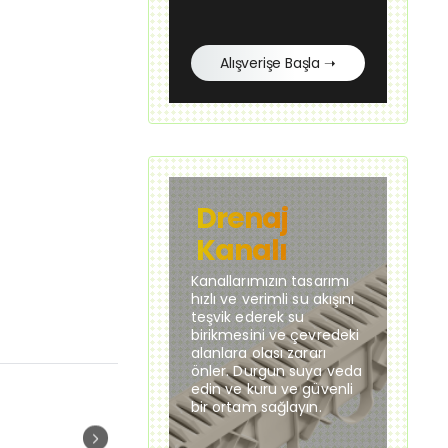
Alışverişe Başla ➝
Drenaj
Kanalı
Kanallarımızın tasarımı
hızlı ve verimli su akışını
teşvik ederek su
birikmesini ve çevredeki
alanlara olası zararı
önler. Durgun suya veda
edin ve kuru ve güvenli
bir ortam sağlayın.