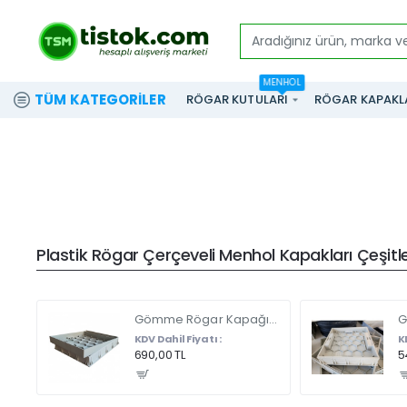
Aradığınız
ürün,
MENHOL
marka
TÜM KATEGORILER
RÖGAR KUTULARI
RÖGAR KAPAKL
ve
modeli
yazınız...
Plastik Rögar Çerçeveli Menhol Kapakları Çeşitler
Gömme Rögar Kapağı - Seramik - Fayans Ve Mermer Zeminlerde - Gizli Çerçeve Kapak Çift Kulplu 45 X 45
KDV Dahil Fiyatı :
K
690,00 TL
5