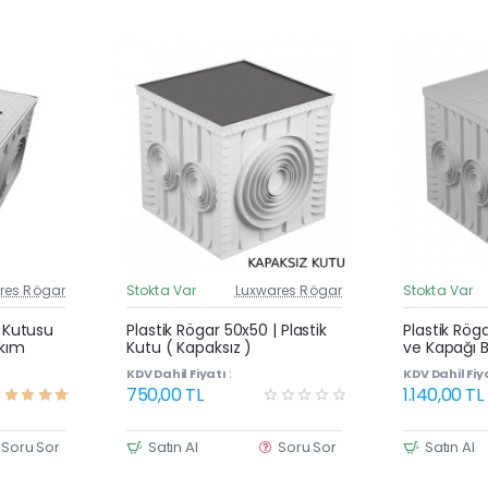
res Rögar
Stokta Var
Luxwares Rögar
Stokta Var
üncel Fiyat
Güncel Fiyat
Yeni Ürün
Yeni Ürün
| Kutusu
Plastik Rögar 50x50 | Plastik
Plastik Rög
akım
Kutu ( Kapaksız )
ve Kapağı B
KDV Dahil Fiyatı :
KDV Dahil Fiya
750,00 TL
1.140,00 TL
Soru Sor
Satın Al
Soru Sor
Satın Al