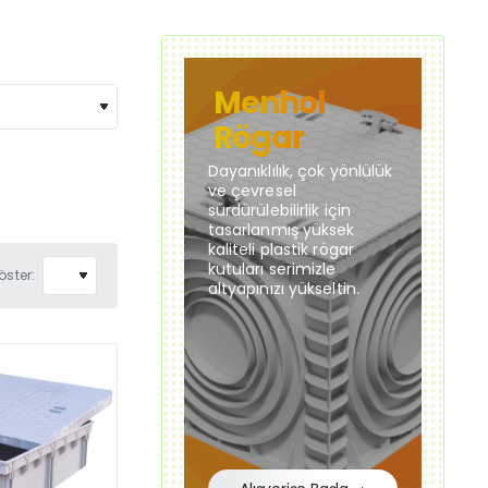
Menhol
Rögar
Dayanıklılık, çok yönlülük
ve çevresel
sürdürülebilirlik için
tasarlanmış yüksek
kaliteli plastik rögar
kutuları serimizle
öster:
altyapınızı yükseltin.