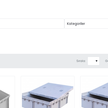
Sırala:
G