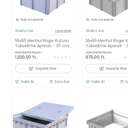
Hızlı İnceleme
Hızlı İnceleme
Güncel Fiyat
Günc
Stokta Var
Luxwares
Stokta Var
L
Yeni Ürün
Y
55x55 Menhol Rögar Kutusu
55x55 Menhol Rögar 
Yükseltme Aparatı – 30 cm
Yükseltme Aparatı -
Yükseltici Çerçeve + Plastik
Yükseltici Çerçeve -
KDV Dahil Fiyatı :
KDV Dahil Fiyatı :
Kapağı
55CM
1.200,00 TL
675,00 TL
Sepete Ekle
Sepete Ekle
Satın Al
Soru Sor
Satın Al
S