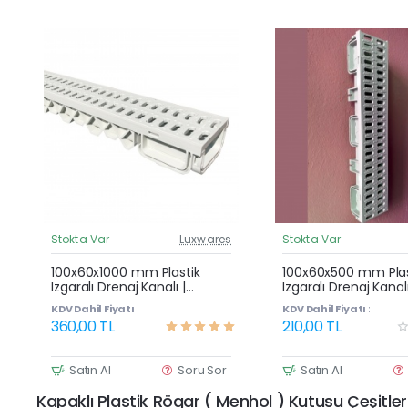
Stokta Var
Luxwares
Stokta Var
Güncel Fiyat
G
Çok Satan
100x60x1000 mm Plastik
100x60x500 mm Plas
Izgaralı Drenaj Kanalı |
Izgaralı Drenaj Kanalı
Yağmur Suyu ve Havuz
Yağmur Suyu ve Ha
KDV Dahil Fiyatı :
KDV Dahil Fiyatı :
Kenarı Oluğu
Kenarı Oluğu
360,00 TL
210,00 TL
Satın Al
Soru Sor
Satın Al
Kapaklı Plastik Rögar ( Menhol ) Kutusu Çeşitler