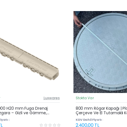
r
Luxwares
Stokta Var
Güncel Fiyat
Yeni Ürün
000 H20 mm Fuga Drenaj
800 mm Rögar Kapağı | Pla
Izgara – Gizli ve Gömme,
Çerçeve Ve El Tutamaklı 
uyu ve Havuz Kenarı Oluğu
iyatı :
KDV Dahil Fiyatı :
TL
2.400,00 TL