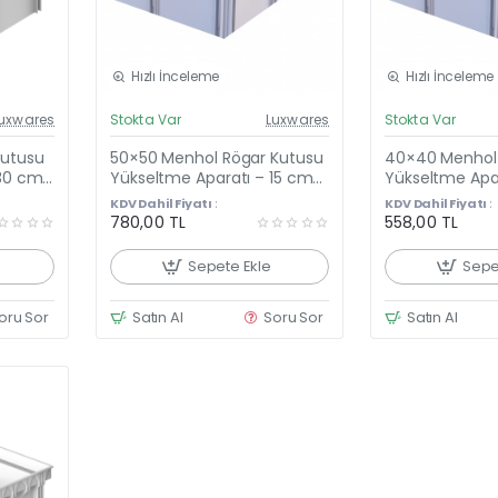
Hızlı İnceleme
Hızlı İnceleme
el Fiyat
Güncel Fiyat
uxwares
Stokta Var
Luxwares
Stokta Var
eni Ürün
Yeni Ürün
Kutusu
50×50 Menhol Rögar Kutusu
40×40 Menhol 
 30 cm
Yükseltme Aparatı – 15 cm
Yükseltme Apa
 55CM X
Yükseltici Çerçeve + Plastik
Yükseltici Çerç
KDV Dahil Fiyatı :
KDV Dahil Fiyatı :
Kapağı
Kapağı
780,00 TL
558,00 TL
Sepete Ekle
Sepe
oru Sor
Satın Al
Soru Sor
Satın Al