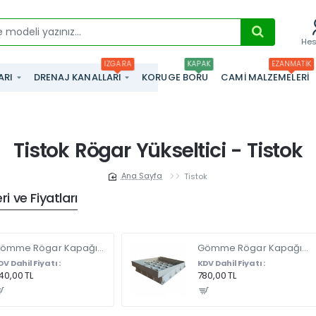
He
IZGARA
KAPAK
EZANMATIK
ARI
DRENAJ KANALLARI
KORUGE BORU
CAMI MALZEMELERI
Tistok Rögar Yükseltici - Tistok
Tistok
home
i ve Fiyatları
Gömme Rögar Kapağı - Seramik - Fayans Ve Mermer Zeminlerde - Gizli Çerçeve Kapak 35 X 35 - ÇİFT KULPLU
Gömme Rögar Kapağı - Seramik - Fayans Ve Mermer Zeminlerde Gizli Çerçeve Kapak 55 x 55 - ÇİFT KULPLU
DV Dahil Fiyatı :
KDV Dahil Fiyatı :
40,00 TL
780,00 TL