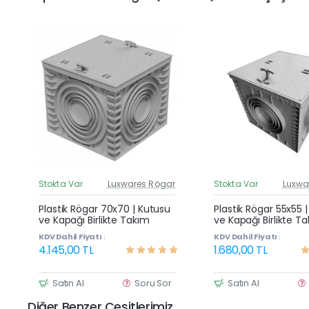
Stokta Var
Luxwares Rögar
Stokta Var
Luxwa
Güncel Fiyat
G
Yeni Ürün
Plastik Rögar 70x70 | Kutusu
Plastik Rögar 55x55 
ve Kapağı Birlikte Takım
ve Kapağı Birlikte T
KDV Dahil Fiyatı :
KDV Dahil Fiyatı :
4.145,00 TL
1.680,00 TL
Satın Al
Soru Sor
Satın Al
Diğer Benzer Çeşitlerimiz.