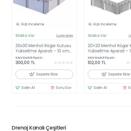
Hızlı İnceleme
Hızlı İnceleme
Güncel Fiyat
Günc
Stokta Var
Luxwares
Stokta Var
L
Yeni Ürün
Y
30x30 Menhol Rögar Kutusu
20×20 Menhol Rögar 
Yükseltme Aparatı – 10 cm
Yükseltme Aparatı – 
Yükseltici Çerçeve + Plastik
Yükseltici Çerçeve (
KDV Dahil Fiyatı :
KDV Dahil Fiyatı :
Kapağı
cm)
300,00 TL
102,00 TL
Sepete Ekle
Sepete Ekle
Satın Al
Soru Sor
Satın Al
S
Drenaj Kanalı Çeşitleri