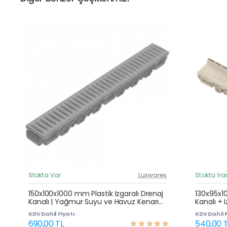
Stokta Var
Luxwares
Stokta Va
Güncel Fiyat
Yeni Ürün
150x100x1000 mm Plastik Izgaralı Drenaj
130x95x1
Kanalı | Yağmur Suyu ve Havuz Kenarı
Kanalı + 
Çok Satan
Oluğu
Yağmur S
KDV Dahil Fiyatı :
KDV Dahil F
690,00 TL
540,00 