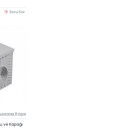
Soru Sor
Luxwares Rögar
Güncel Fiyat
su ve Kapağı