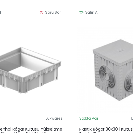
l
Soru Sor
Satın Al
r
Luxwares
Stokta Var
Güncel Fiyat
Yeni Ürün
nhol Rögar Kutusu Yükseltme
Plastik Rögar 30x30 | Kutu