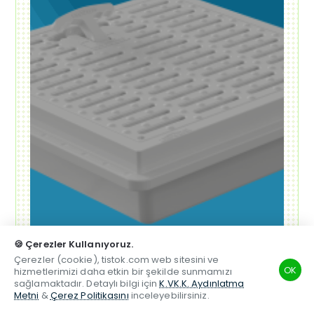
🍪 Çerezler Kullanıyoruz.
Çerezler (cookie), tistok.com web sitesini ve
OK
hizmetlerimizi daha etkin bir şekilde sunmamızı
sağlamaktadır. Detaylı bilgi için
K.VK.K. Aydınlatma
Metni
&
Çerez Politikasını
inceleyebilirsiniz.
TSM
Hesabım
Telefon
Beğenilen
Karşılaştırma
Whatsapp