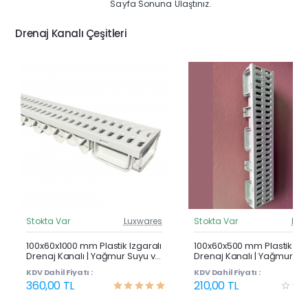
Sayfa Sonuna Ulaştınız.
Drenaj Kanalı Çeşitleri
Stokta Var
Luxwares
Stokta Var
Lux
Güncel Fiyat
Günc
Çok Satan
100x60x1000 mm Plastik Izgaralı
100x60x500 mm Plastik Izg
Drenaj Kanalı | Yağmur Suyu ve
Drenaj Kanalı | Yağmur Su
Havuz Kenarı Oluğu
Havuz Kenarı Oluğu
KDV Dahil Fiyatı :
KDV Dahil Fiyatı :
360,00 TL
210,00 TL