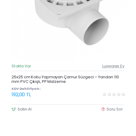
Stokta Var
Luxwares Ev
Güncel Fiyat
Yeni Ürün
25x25 cm Koku Yapmayan Çamur Süzgeci – Yandan 110
mm PVC Çıkışlı, PP Malzeme
KDV Dahil Fiyatı :
192,00 TL
Satın Al
Soru Sor