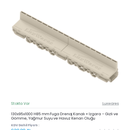
Stokta Var
Luxwares
Güncel Fiyat
Yeni Ürün
130x95x1000 H85 mm Fuga Drenaj Kanalı + Izgara – Gizli ve
Gömme, Yağmur Suyu ve Havuz Kenarı Oluğu
KDV Dahil Fiyatı :