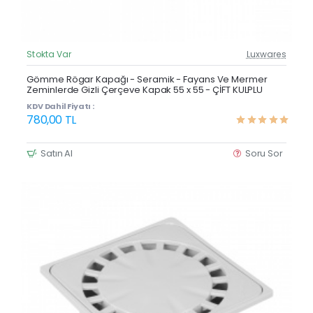
Stokta Var
Luxwares
Güncel Fiyat
Çok Satan
Gömme Rögar Kapağı - Seramik - Fayans Ve Mermer
Zeminlerde Gizli Çerçeve Kapak 55 x 55 - ÇİFT KULPLU
KDV Dahil Fiyatı :
780,00 TL
Satın Al
Soru Sor