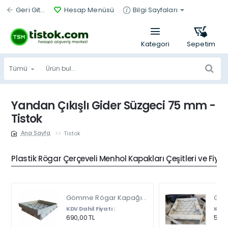
Geri Git...
Hesap Menüsü
Bilgi Sayfaları
Tümü
Ürün
bul...
Yandan Çıkışlı Gider Süzgeci 75 mm -
Tistok
Tistok
home
Plastik Rögar Çerçeveli Menhol Kapakları Çeşitleri ve Fiyat
Gömme Rögar Kapağı - Seramik - Fayans Ve Mermer Zeminlerde - Gizli Çerçeve Kapak Çift Kulplu 45 X 45
KDV Dahil Fiyatı :
KDV D
690,00 TL
540,