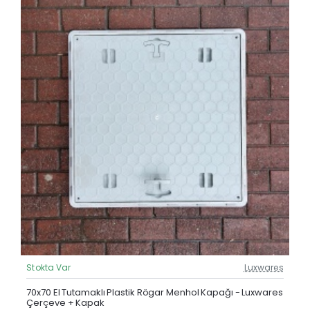
Stokta Var
Luxwares
Güncel Fiyat
Yeni Ürün
70x70 El Tutamaklı Plastik Rögar Menhol Kapağı - Luxwares
Çerçeve + Kapak
Çok Satan