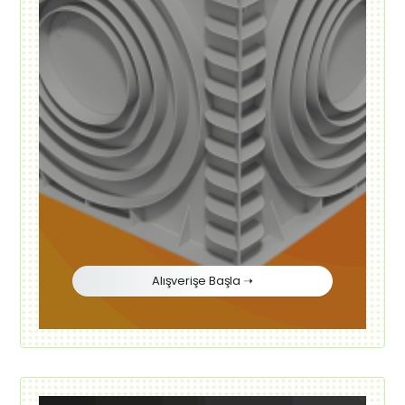
Alışverişe Başla ➝