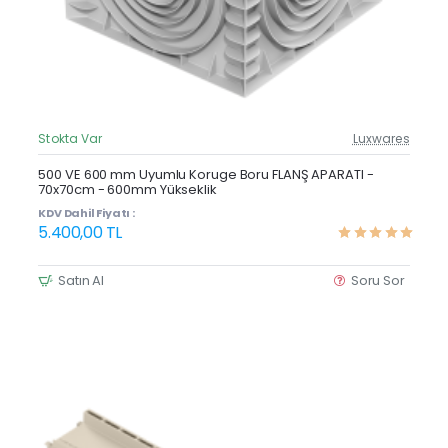
Stokta Var
Luxwares
Güncel Fiyat
Yeni Ürün
500 VE 600 mm Uyumlu Koruge Boru FLANŞ APARATI -
70x70cm - 600mm Yükseklik
KDV Dahil Fiyatı :
5.400,00 TL
Satın Al
Soru Sor