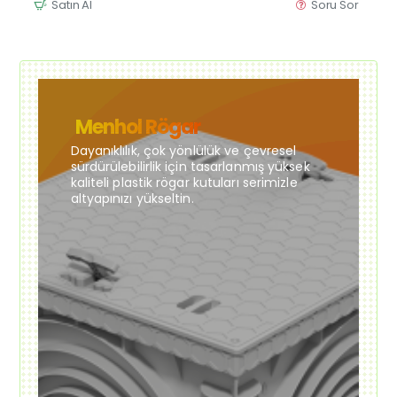
Satın Al
Soru Sor
Menhol Rögar
Dayanıklılık, çok yönlülük ve çevresel
sürdürülebilirlik için tasarlanmış yüksek
kaliteli plastik rögar kutuları serimizle
altyapınızı yükseltin.