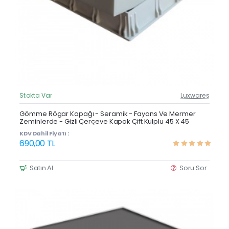
Stokta Var
Luxwares
Güncel Fiyat
Çok Satan
Gömme Rögar Kapağı - Seramik - Fayans Ve Mermer
Zeminlerde - Gizli Çerçeve Kapak Çift Kulplu 45 X 45
KDV Dahil Fiyatı :
690,00 TL
Satın Al
Soru Sor