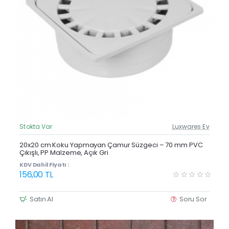
Stokta Var
Luxwares Ev
Güncel Fiyat
Yeni Ürün
20x20 cm Koku Yapmayan Çamur Süzgeci – 70 mm PVC
Çıkışlı, PP Malzeme, Açık Gri
KDV Dahil Fiyatı :
156,00 TL
Satın Al
Soru Sor