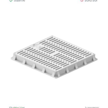
Satın Al
Soru Sor
Stokta Var
Luxwares