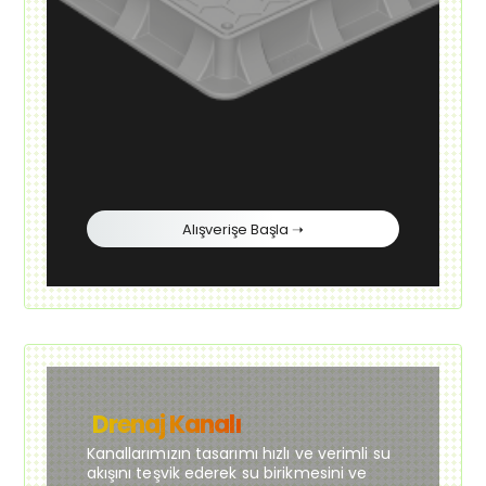
Alışverişe Başla ➝
Drenaj Kanalı
Kanallarımızın tasarımı hızlı ve verimli su
akışını teşvik ederek su birikmesini ve