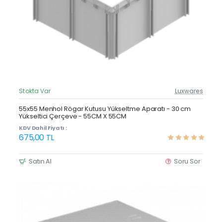
Stokta Var
Luxwares
Güncel Fiyat
Yeni Ürün
55x55 Menhol Rögar Kutusu Yükseltme Aparatı - 30 cm
Yükseltici Çerçeve - 55CM X 55CM
KDV Dahil Fiyatı :
675,00 TL
Satın Al
Soru Sor