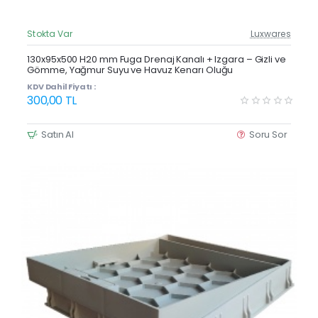
Stokta Var
Luxwares
Güncel Fiyat
Yeni Ürün
130x95x500 H20 mm Fuga Drenaj Kanalı + Izgara – Gizli ve
Gömme, Yağmur Suyu ve Havuz Kenarı Oluğu
KDV Dahil Fiyatı :
300,00 TL
Satın Al
Soru Sor