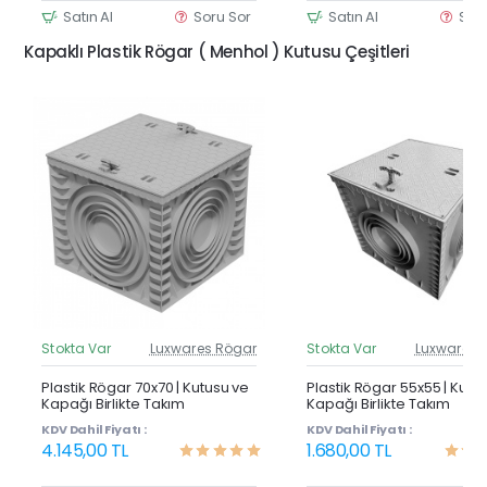
Satın Al
Soru Sor
Satın Al
Sor
Kapaklı Plastik Rögar ( Menhol ) Kutusu Çeşitleri
Stokta Var
Luxwares Rögar
Stokta Var
Luxwares 
Güncel Fiyat
Günc
Yeni Ürün
Y
Plastik Rögar 70x70 | Kutusu ve
Plastik Rögar 55x55 | Kutu
Kapağı Birlikte Takım
Kapağı Birlikte Takım
KDV Dahil Fiyatı :
KDV Dahil Fiyatı :
4.145,00 TL
1.680,00 TL