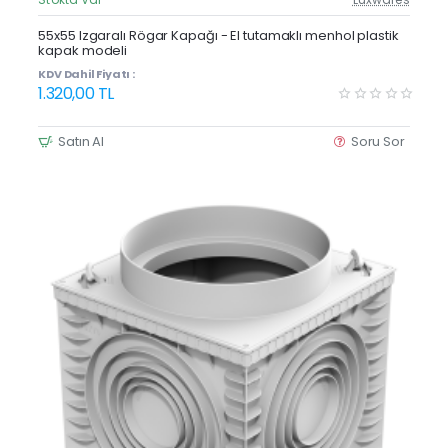
Güncel Fiyat
Yeni Ürün
55x55 Izgaralı Rögar Kapağı - El tutamaklı menhol plastik
kapak modeli
KDV Dahil Fiyatı :
1.320,00 TL
Satın Al
Soru Sor