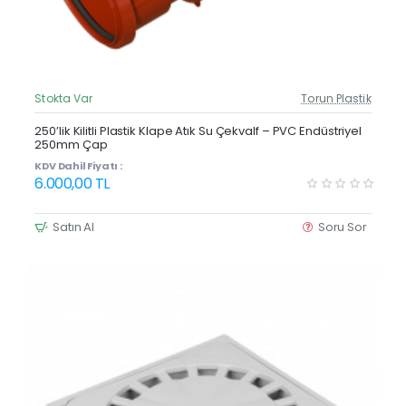
Stokta Var
Torun Plastik
Güncel Fiyat
Yeni Ürün
250’lik Kilitli Plastik Klape Atık Su Çekvalf – PVC Endüstriyel
250mm Çap
KDV Dahil Fiyatı :
6.000,00 TL
Satın Al
Soru Sor