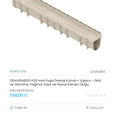
Stokta Var
Luxwares
Güncel Fiyat
Yeni Ürün
130x145x1000 H20 mm Fuga Drenaj Kanalı + Izgara – Gizli
ve Gömme, Yağmur Suyu ve Havuz Kenarı Oluğu
KDV Dahil Fiyatı :
558,00 TL
Satın Al
Soru Sor