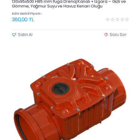
130x95x500 H85 mm Fuga Drenaj Kanalı + Izgara – Gizli ve
Gömme, Yağmur Suyu ve Havuz Kenarı Oluğu
KDV Dahil Fiyatı :
360,00 TL
Satın Al
Soru Sor