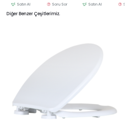
Satın Al
Soru Sor
Satın Al
Sor
Diğer Benzer Çeşitlerimiz.