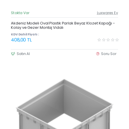
Stokta Var
Luxwares Ev
Güncel Fiyat
Yeni Ürün
Akdeniz Modeli Oval Plastik Parlak Beyaz Klozet Kapağı -
Kolay ve Gezer Montaj Vidalı
KDV Dahil Fiyatı :
408,00 TL
Satın Al
Soru Sor