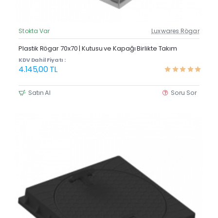
Stokta Var
Luxwares Rögar
Güncel Fiyat
Yeni Ürün
Plastik Rögar 70x70 | Kutusu ve Kapağı Birlikte Takım
KDV Dahil Fiyatı :
4.145,00 TL
Satın Al
Soru Sor