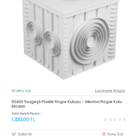
Stokta Var
Luxwares Rögar
Güncel Fiyat
Yeni Ürün
50x50 Süzgeçli Plastik Rögar Kutusu – Menhol Rögar Kutu
Modeli
KDV Dahil Fiyatı :
1.320,00 TL
Satın Al
Soru Sor