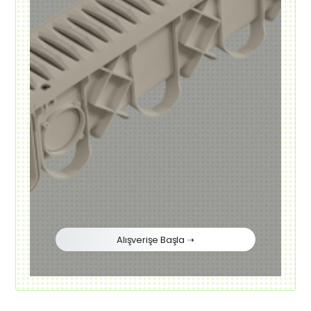
Alışverişe Başla ➝