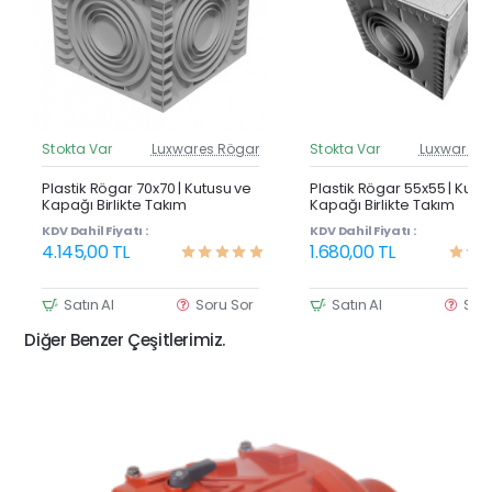
Stokta Var
Luxwares Rögar
Stokta Var
Luxwares 
Güncel Fiyat
Günc
Yeni Ürün
Y
Plastik Rögar 70x70 | Kutusu ve
Plastik Rögar 55x55 | Kutu
Kapağı Birlikte Takım
Kapağı Birlikte Takım
KDV Dahil Fiyatı :
KDV Dahil Fiyatı :
4.145,00 TL
1.680,00 TL
Satın Al
Soru Sor
Satın Al
Sor
Diğer Benzer Çeşitlerimiz.