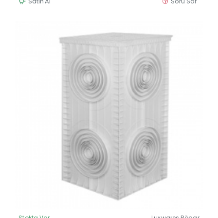
Satın Al
Soru Sor
Stokta Var
Luxwares Rögar