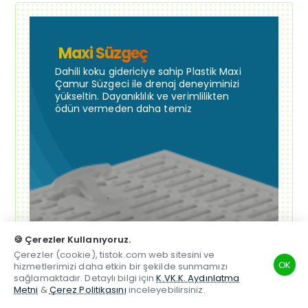
Maxi Süzgeç
Dahili koku gidericiye sahip Plastik Maxi
Çamur Süzgeci ile drenaj deneyiminizi
yükseltin. Dayanıklılık ve verimlilikten
ödün vermeden daha temiz
🍪 Çerezler Kullanıyoruz.
Çerezler (cookie), tistok.com web sitesini ve
OK
hizmetlerimizi daha etkin bir şekilde sunmamızı
sağlamaktadır. Detaylı bilgi için
K.VK.K. Aydınlatma
Metni
&
Çerez Politikasını
inceleyebilirsiniz.
TSM
Hesabım
Telefon
Beğenilen
Karşılaştırma
Whatsapp