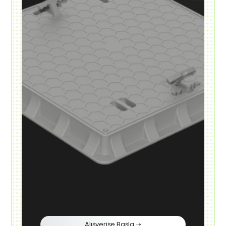
Alışverişe Başla ➝