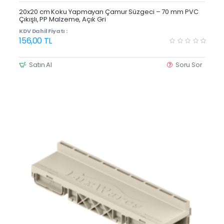
Yeni Ürün
20x20 cm Koku Yapmayan Çamur Süzgeci – 70 mm PVC
Çıkışlı, PP Malzeme, Açık Gri
KDV Dahil Fiyatı :
156,00 TL
Satın Al
Soru Sor