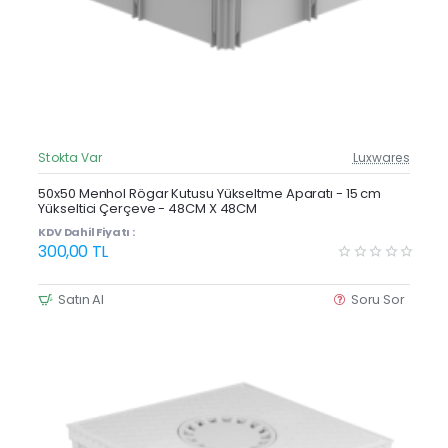
Stokta Var
Luxwares
Güncel Fiyat
Yeni Ürün
50x50 Menhol Rögar Kutusu Yükseltme Aparatı - 15 cm
Yükseltici Çerçeve - 48CM X 48CM
Çok Satan
KDV Dahil Fiyatı :
300,00 TL
Satın Al
Soru Sor