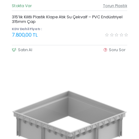
Stokta Var
Torun Plastik
Güncel Fiyat
Yeni Ürün
315’lik Kilitli Plastik Klape Atık Su Çekvalf – PVC Endüstriyel
315mm Çap
KDV Dahil Fiyatı :
7.800,00 TL
Satın Al
Soru Sor