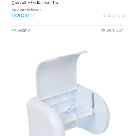
Çekvalf – Endüstriyel Tip
KDV Dahil Fiyatı :
1.320,00 TL
Satın Al
Soru Sor