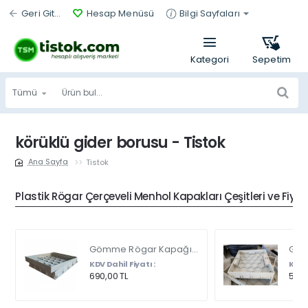
Geri Git...
Hesap Menüsü
Bilgi Sayfaları
Tümü
Ürün
bul...
körüklü gider borusu - Tistok
Tistok
home
Plastik Rögar Çerçeveli Menhol Kapakları Çeşitleri ve Fiyat
Gömme Rögar Kapağı - Seramik - Fayans Ve Mermer Zeminlerde - Gizli Çerçeve Kapak Çift Kulplu 45 X 45
KDV Dahil Fiyatı :
KDV D
690,00 TL
540,