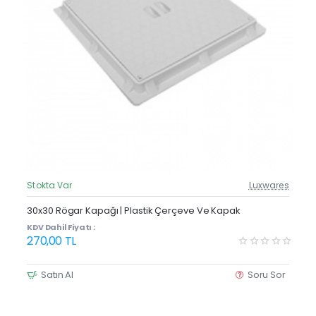
Stokta Var
Luxwares
Güncel Fiyat
30x30 Rögar Kapağı | Plastik Çerçeve Ve Kapak
KDV Dahil Fiyatı :
270,00 TL
Satın Al
Soru Sor