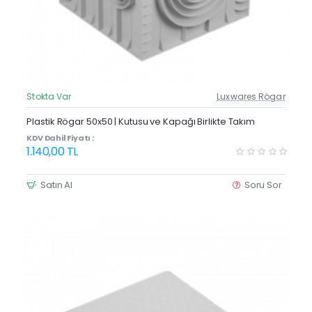
Stokta Var
Luxwares Rögar
Güncel Fiyat
Plastik Rögar 50x50 | Kutusu ve Kapağı Birlikte Takım
KDV Dahil Fiyatı :
1.140,00 TL
Satın Al
Soru Sor