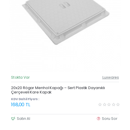
Stokta Var
Luxwares
Güncel Fiyat
20x20 Rögar Menhol Kapağı – Sert Plastik Dayanıklı
Çerçeveli Kare Kapak
KDV Dahil Fiyatı :
168,00 TL
Satın Al
Soru Sor