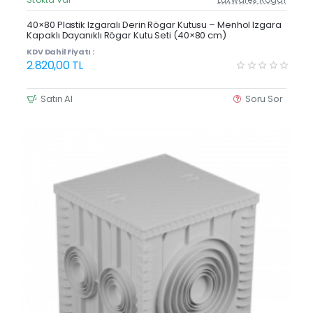
Güncel Fiyat
Yeni Ürün
40×80 Plastik Izgaralı Derin Rögar Kutusu – Menhol Izgara
Kapaklı Dayanıklı Rögar Kutu Seti (40×80 cm)
KDV Dahil Fiyatı :
2.820,00 TL
Satın Al
Soru Sor