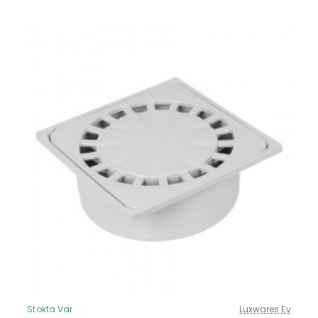
Stokta Var
Luxwares Ev
Güncel Fiyat