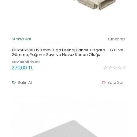
Stokta Var
Luxwares
Güncel Fiyat
Yeni Ürün
130x60x500 H20 mm Fuga Drenaj Kanalı + Izgara – Gizli ve
Gömme, Yağmur Suyu ve Havuz Kenarı Oluğu
Çok Satan
KDV Dahil Fiyatı :
270,00 TL
Satın Al
Soru Sor