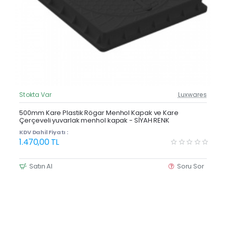
Stokta Var
Luxwares
Güncel Fiyat
Yeni Ürün
500mm Kare Plastik Rögar Menhol Kapak ve Kare
Çerçeveli yuvarlak menhol kapak - SİYAH RENK
KDV Dahil Fiyatı :
1.470,00 TL
Satın Al
Soru Sor