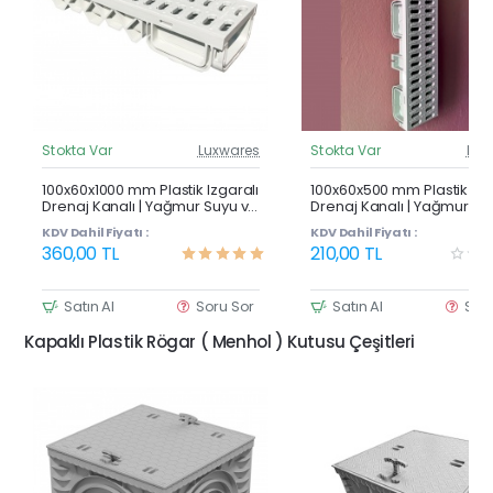
Stokta Var
Luxwares
Stokta Var
Lux
Güncel Fiyat
Günc
Çok Satan
100x60x1000 mm Plastik Izgaralı
100x60x500 mm Plastik Izg
Drenaj Kanalı | Yağmur Suyu ve
Drenaj Kanalı | Yağmur Su
Havuz Kenarı Oluğu
Havuz Kenarı Oluğu
KDV Dahil Fiyatı :
KDV Dahil Fiyatı :
360,00 TL
210,00 TL
Satın Al
Soru Sor
Satın Al
Sor
Kapaklı Plastik Rögar ( Menhol ) Kutusu Çeşitleri