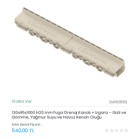
Stokta Var
Luxwares
Güncel Fiyat
Yeni Ürün
130x95x1000 H20 mm Fuga Drenaj Kanalı + Izgara – Gizli ve
Gömme, Yağmur Suyu ve Havuz Kenarı Oluğu
KDV Dahil Fiyatı :
540,00 TL