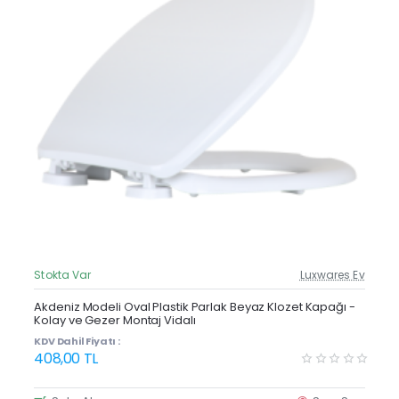
Stokta Var
Luxwares Ev
Güncel Fiyat
Yeni Ürün
Akdeniz Modeli Oval Plastik Parlak Beyaz Klozet Kapağı -
Kolay ve Gezer Montaj Vidalı
KDV Dahil Fiyatı :
408,00 TL