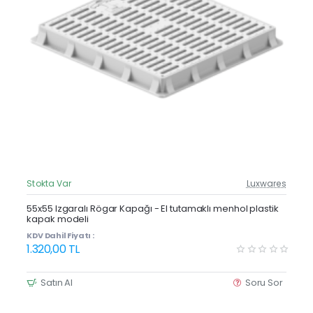
Stokta Var
Luxwares
Güncel Fiyat
Yeni Ürün
55x55 Izgaralı Rögar Kapağı - El tutamaklı menhol plastik
kapak modeli
KDV Dahil Fiyatı :
1.320,00 TL
Satın Al
Soru Sor