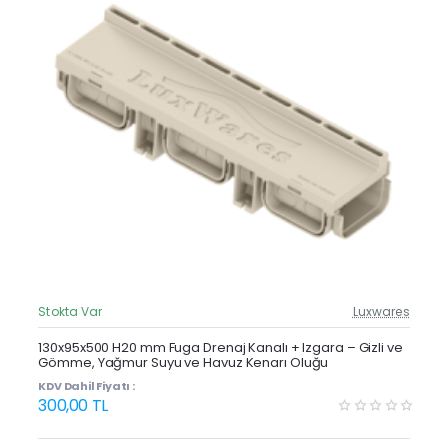
Stokta Var
Luxwares
Güncel Fiyat
Yeni Ürün
130x95x500 H20 mm Fuga Drenaj Kanalı + Izgara – Gizli ve
Gömme, Yağmur Suyu ve Havuz Kenarı Oluğu
KDV Dahil Fiyatı :
300,00 TL