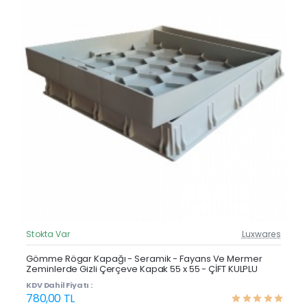
Stokta Var
Luxwares
Güncel Fiyat
Çok Satan
Gömme Rögar Kapağı - Seramik - Fayans Ve Mermer
Zeminlerde Gizli Çerçeve Kapak 55 x 55 - ÇİFT KULPLU
KDV Dahil Fiyatı :
780,00 TL