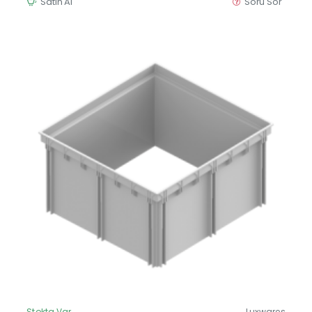
Satın Al
Soru Sor
Stokta Var
Luxwares