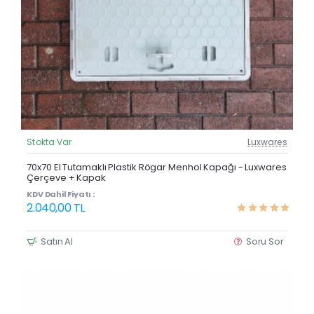
Stokta Var
Luxwares
Güncel Fiyat
Yeni Ürün
70x70 El Tutamaklı Plastik Rögar Menhol Kapağı - Luxwares
Çerçeve + Kapak
Çok Satan
KDV Dahil Fiyatı :
2.040,00 TL
Satın Al
Soru Sor