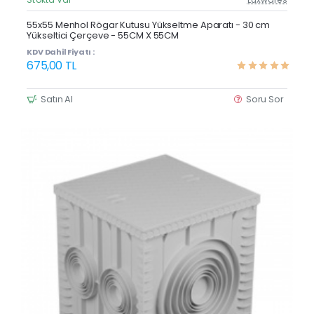
Güncel Fiyat
Yeni Ürün
55x55 Menhol Rögar Kutusu Yükseltme Aparatı - 30 cm
Yükseltici Çerçeve - 55CM X 55CM
KDV Dahil Fiyatı :
675,00 TL
Satın Al
Soru Sor