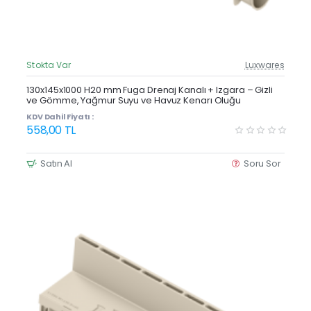
Stokta Var
Luxwares
Güncel Fiyat
Yeni Ürün
130x145x1000 H20 mm Fuga Drenaj Kanalı + Izgara – Gizli
ve Gömme, Yağmur Suyu ve Havuz Kenarı Oluğu
KDV Dahil Fiyatı :
558,00 TL
Satın Al
Soru Sor