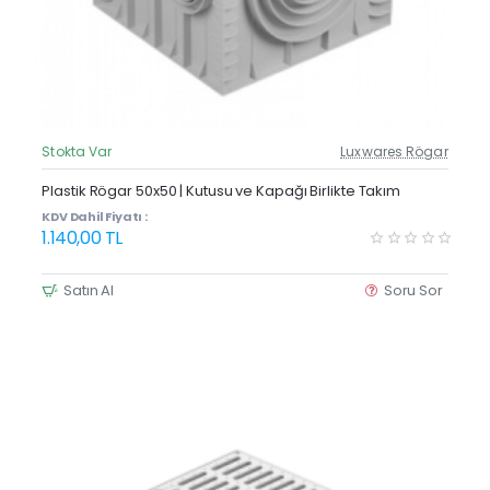
Stokta Var
Luxwares Rögar
Güncel Fiyat
Plastik Rögar 50x50 | Kutusu ve Kapağı Birlikte Takım
KDV Dahil Fiyatı :
1.140,00 TL
Satın Al
Soru Sor