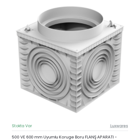
Stokta Var
Luxwares
Güncel Fiyat
Yeni Ürün
500 VE 600 mm Uyumlu Koruge Boru FLANŞ APARATI -