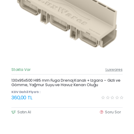
Stokta Var
Luxwares
Güncel Fiyat
Yeni Ürün
130x95x500 H85 mm Fuga Drenaj Kanalı + Izgara – Gizli ve
Gömme, Yağmur Suyu ve Havuz Kenarı Oluğu
KDV Dahil Fiyatı :
360,00 TL
Satın Al
Soru Sor