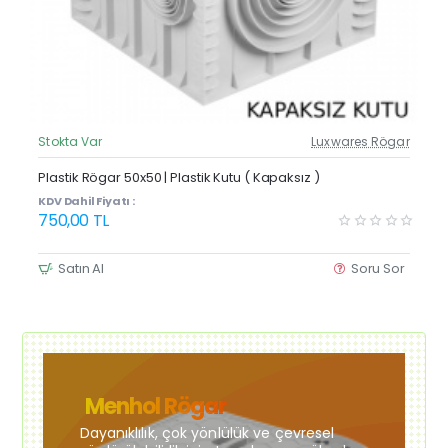
Stokta Var
Luxwares Rögar
Güncel Fiyat
Yeni Ürün
Plastik Rögar 50x50 | Plastik Kutu ( Kapaksız )
KDV Dahil Fiyatı :
750,00 TL
Satın Al
Soru Sor
Menhol Rögar
Dayanıklılık, çok yönlülük ve çevresel