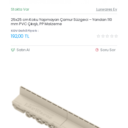
Stokta Var
Luxwares Ev
Güncel Fiyat
Yeni Ürün
25x25 cm Koku Yapmayan Çamur Süzgeci – Yandan 110
mm PVC Çıkışlı, PP Malzeme
KDV Dahil Fiyatı :
192,00 TL
Satın Al
Soru Sor