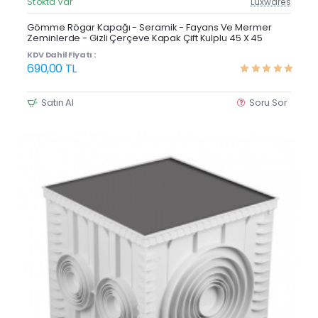
Stokta Var
Luxwares
Güncel Fiyat
Çok Satan
Gömme Rögar Kapağı - Seramik - Fayans Ve Mermer
Zeminlerde - Gizli Çerçeve Kapak Çift Kulplu 45 X 45
KDV Dahil Fiyatı :
690,00 TL
Satın Al
Soru Sor