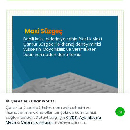
Maxi Süzgeç
Dahili koku gidericiye sahip Plastik Maxi
Çamur Süzgeci ile drenaj deneyiminizi
yükseltin. Dayanıklılık ve verimlilikten
ödün vermeden daha temiz
🍪 Çerezler Kullanıyoruz.
Çerezler (cookie), tistok.com web sitesini ve
OK
hizmetlerimizi daha etkin bir şekilde sunmamızı
sağlamaktadır. Detaylı bilgi için
K.VK.K. Aydınlatma
Metni
&
Çerez Politikasını
inceleyebilirsiniz.
TSM
Hesabım
Telefon
Beğenilen
Karşılaştırma
Whatsapp