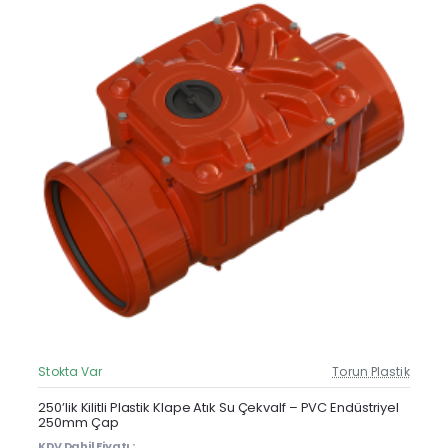
Stokta Var
Torun Plastik
Güncel Fiyat
Yeni Ürün
250’lik Kilitli Plastik Klape Atık Su Çekvalf – PVC Endüstriyel
250mm Çap
KDV Dahil Fiyatı :