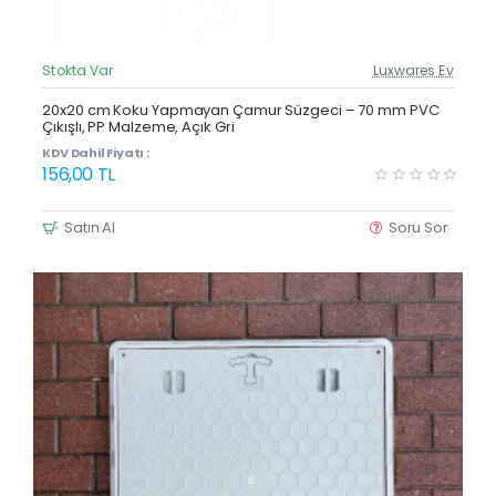
Stokta Var
Luxwares Ev
Güncel Fiyat
Yeni Ürün
20x20 cm Koku Yapmayan Çamur Süzgeci – 70 mm PVC
Çıkışlı, PP Malzeme, Açık Gri
KDV Dahil Fiyatı :
156,00 TL
Satın Al
Soru Sor