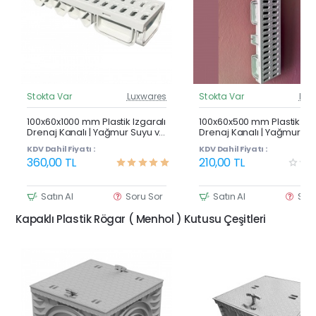
Stokta Var
Luxwares
Stokta Var
Lux
Güncel Fiyat
Günc
Çok Satan
100x60x1000 mm Plastik Izgaralı
100x60x500 mm Plastik Izg
Drenaj Kanalı | Yağmur Suyu ve
Drenaj Kanalı | Yağmur Su
Havuz Kenarı Oluğu
Havuz Kenarı Oluğu
KDV Dahil Fiyatı :
KDV Dahil Fiyatı :
360,00 TL
210,00 TL
Satın Al
Soru Sor
Satın Al
Sor
Kapaklı Plastik Rögar ( Menhol ) Kutusu Çeşitleri