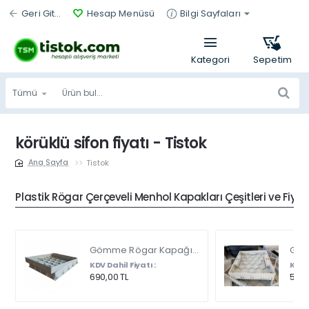
Geri Git...
Hesap Menüsü
Bilgi Sayfaları
Tümü
Ürün
bul...
körüklü sifon fiyatı - Tistok
Tistok
home
Plastik Rögar Çerçeveli Menhol Kapakları Çeşitleri ve Fiyat
Gömme Rögar Kapağı - Seramik - Fayans Ve Mermer Zeminlerde - Gizli Çerçeve Kapak Çift Kulplu 45 X 45
KDV Dahil Fiyatı :
KDV D
690,00 TL
540,