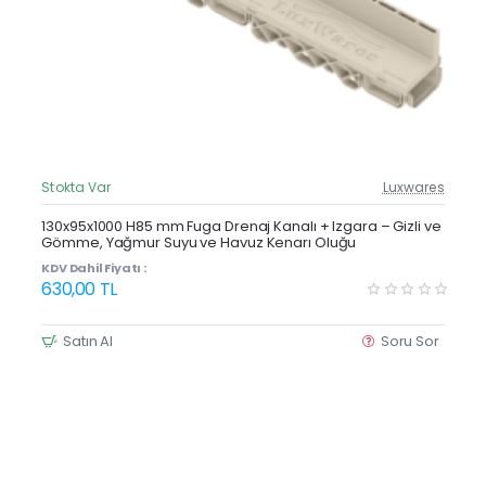
Stokta Var
Luxwares
Güncel Fiyat
Yeni Ürün
130x95x1000 H85 mm Fuga Drenaj Kanalı + Izgara – Gizli ve
Gömme, Yağmur Suyu ve Havuz Kenarı Oluğu
KDV Dahil Fiyatı :
630,00 TL
Satın Al
Soru Sor