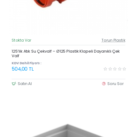
Stokta Var
Torun Plastik
Güncel Fiyat
125’lik Atık Su Çekvalf – Ø125 Plastik Klapeli Dayanıklı Çek
Valf
KDV Dahil Fiyatı :
504,00 TL
Satın Al
Soru Sor