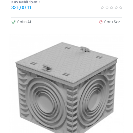
KDV Dahil Fiyatı :
336,00 TL
Satın Al
Soru Sor