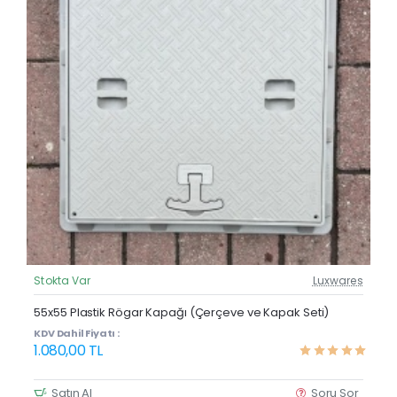
Stokta Var
Luxwares
Güncel Fiyat
Çok Satan
55x55 Plastik Rögar Kapağı (Çerçeve ve Kapak Seti)
KDV Dahil Fiyatı :
1.080,00 TL
Satın Al
Soru Sor