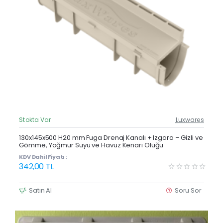
Stokta Var
Luxwares
Güncel Fiyat
Yeni Ürün
130x145x500 H20 mm Fuga Drenaj Kanalı + Izgara – Gizli ve
Gömme, Yağmur Suyu ve Havuz Kenarı Oluğu
KDV Dahil Fiyatı :
342,00 TL
Satın Al
Soru Sor