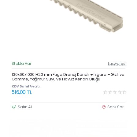
Stokta Var
Luxwares
Güncel Fiyat
Yeni Ürün
130x60x1000 H20 mm Fuga Drenaj Kanalı + Izgara – Gizli ve
Gömme, Yağmur Suyu ve Havuz Kenarı Oluğu
Çok Satan
KDV Dahil Fiyatı :
516,00 TL
Satın Al
Soru Sor