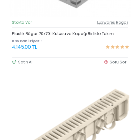
Stokta Var
Luxwares Rögar
Güncel Fiyat
Yeni Ürün
Plastik Rögar 70x70 | Kutusu ve Kapağı Birlikte Takım
KDV Dahil Fiyatı :
4.145,00 TL
Satın Al
Soru Sor