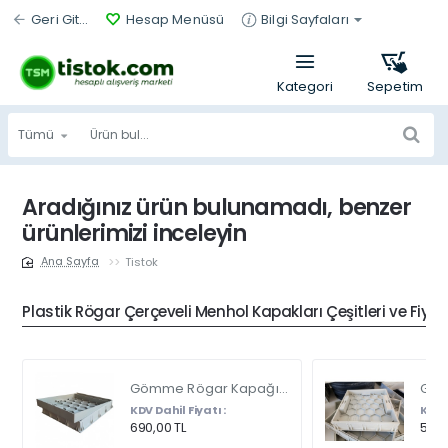
Geri Git...
Hesap Menüsü
Bilgi Sayfaları
Tümü
Ürün
bul...
Aradığınız ürün bulunamadı, benzer
ürünlerimizi inceleyin
Tistok
home
Plastik Rögar Çerçeveli Menhol Kapakları Çeşitleri ve Fiyat
Gömme Rögar Kapağı - Seramik - Fayans Ve Mermer Zeminlerde - Gizli Çerçeve Kapak Çift Kulplu 45 X 45
KDV Dahil Fiyatı :
KDV D
690,00 TL
540,