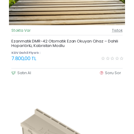
Stokta Var
Tistok
Güncel Fiyat
Yeni Ürün
Ezanmatik DMR-42 Otomatik Ezan Okuyan Cihaz – Dahili
Hoparlörlü, Kabristan Modlu
Kargo Bedava
KDV Dahil Fiyatı :
7.800,00 TL
Satın Al
Soru Sor