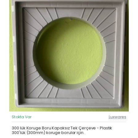
Stokta Var
Luxwares
Güncel Fiyat
Yeni Ürün
300 lük Koruge Boru Kapaksız Tek Çerçeve - Plastik
300'lük (300mm) koruge borular için.