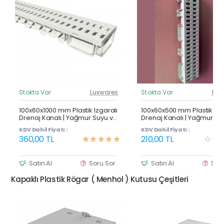
Stokta Var
Luxwares
Stokta Var
Lux
Güncel Fiyat
Günc
Çok Satan
100x60x1000 mm Plastik Izgaralı
100x60x500 mm Plastik Izg
Drenaj Kanalı | Yağmur Suyu ve
Drenaj Kanalı | Yağmur Su
Havuz Kenarı Oluğu
Havuz Kenarı Oluğu
KDV Dahil Fiyatı :
KDV Dahil Fiyatı :
360,00 TL
210,00 TL
Satın Al
Soru Sor
Satın Al
Sor
Kapaklı Plastik Rögar ( Menhol ) Kutusu Çeşitleri