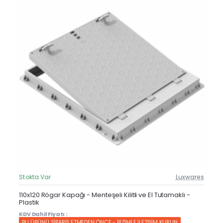
Stokta Var
Luxwares
Güncel Fiyat
Yeni Ürün
110x120 Rögar Kapağı - Menteşeli Kilitli ve El Tutamaklı -
Plastik
KDV Dahil Fiyatı :
BU ÜRÜNÜ SİPARİŞ ETMEDEN ÖNCE - BİZİMLE İLETİŞİM KURUN