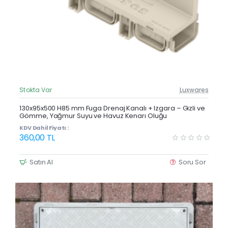
Stokta Var
Luxwares
Güncel Fiyat
Yeni Ürün
130x95x500 H85 mm Fuga Drenaj Kanalı + Izgara – Gizli ve
Gömme, Yağmur Suyu ve Havuz Kenarı Oluğu
KDV Dahil Fiyatı :
360,00 TL
Satın Al
Soru Sor