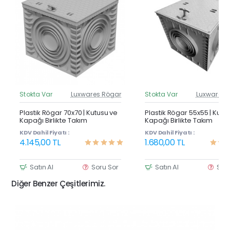
Stokta Var
Luxwares Rögar
Stokta Var
Luxwares 
Güncel Fiyat
Günc
Yeni Ürün
Y
Plastik Rögar 70x70 | Kutusu ve
Plastik Rögar 55x55 | Kutu
Kapağı Birlikte Takım
Kapağı Birlikte Takım
KDV Dahil Fiyatı :
KDV Dahil Fiyatı :
4.145,00 TL
1.680,00 TL
Satın Al
Soru Sor
Satın Al
Sor
Diğer Benzer Çeşitlerimiz.