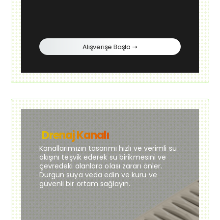
Alışverişe Başla ➝
Drenaj Kanalı
Kanallarımızın tasarımı hızlı ve verimli su
akışını teşvik ederek su birikmesini ve
çevredeki alanlara olası zararı önler.
Durgun suya veda edin ve kuru ve
güvenli bir ortam sağlayın.