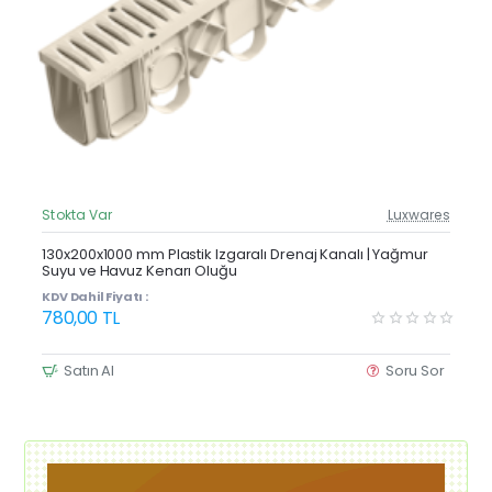
Stokta Var
Luxwares
Güncel Fiyat
Yeni Ürün
130x200x1000 mm Plastik Izgaralı Drenaj Kanalı | Yağmur
Suyu ve Havuz Kenarı Oluğu
KDV Dahil Fiyatı :
780,00 TL
Satın Al
Soru Sor