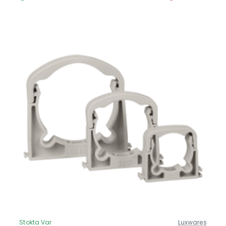
Stokta Var
Luxwares
Güncel Fiyat