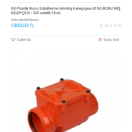
Yeni Ürün
50 Plastik Boru Sabitleme Montaj Kelepçesi Ø 50 BORU İNİŞ
KELEPÇESİ - 100 adetli 1 Koli
KDV Dahil Fiyatı :
1.800,00 TL
Satın Al
Soru Sor