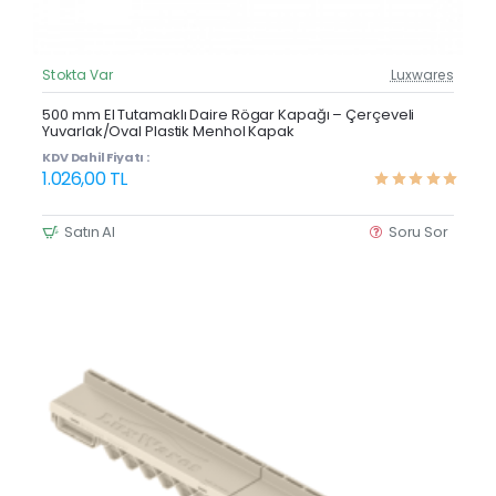
Stokta Var
Luxwares
Güncel Fiyat
Yeni Ürün
500 mm El Tutamaklı Daire Rögar Kapağı – Çerçeveli
Yuvarlak/Oval Plastik Menhol Kapak
KDV Dahil Fiyatı :
1.026,00 TL
Satın Al
Soru Sor