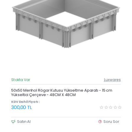
Stokta Var
Luxwares
Güncel Fiyat
Yeni Ürün
50x50 Menhol Rögar Kutusu Yükseltme Aparatı - 15 cm
Yükseltici Çerçeve - 48CM X 48CM
Çok Satan
KDV Dahil Fiyatı :
300,00 TL
Satın Al
Soru Sor