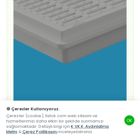
Alışverişe Başla ➝
🍪 Çerezler Kullanıyoruz.
Çerezler (cookie), tistok.com web sitesini ve
OK
hizmetlerimizi daha etkin bir şekilde sunmamızı
sağlamaktadır. Detaylı bilgi için
K.VK.K. Aydınlatma
Metni
&
Çerez Politikasını
inceleyebilirsiniz.
TSM
Hesabım
Telefon
Beğenilen
Karşılaştırma
Whatsapp