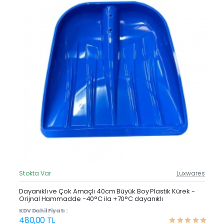
Stokta Var
Luxwares
Güncel Fiyat
Yeni Ürün
Dayanıklı ve Çok Amaçlı 40cm Büyük Boy Plastik Kürek -
Orijnal Hammadde -40°C ila +70°C dayanıklı
Çok Satan
KDV Dahil Fiyatı :
480,00 TL