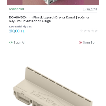
Stokta Var
Luxwares
Güncel Fiyat
100x60x500 mm Plastik Izgaralı Drenaj Kanalı | Yağmur
Suyu ve Havuz Kenarı Oluğu
KDV Dahil Fiyatı :
210,00 TL
Satın Al
Soru Sor