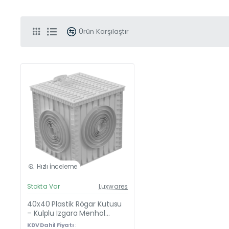
Ürün Karşılaştır
Hızlı İnceleme
Güncel Fiyat
Stokta Var
Luxwares
Yeni Ürün
40x40 Plastik Rögar Kutusu
– Kulplu Izgara Menhol
Kapaklı
KDV Dahil Fiyatı :