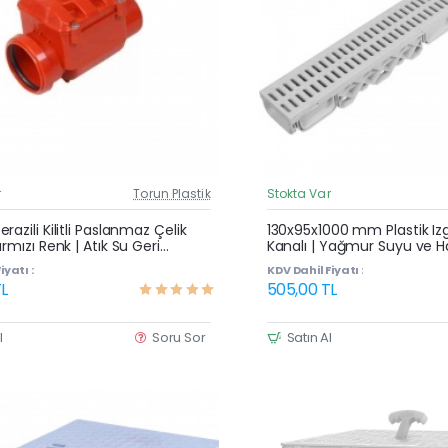
r
Torun Plastik
Stokta Var
Güncel Fiyat
razili Kilitli Paslanmaz Çelik
130x95x1000 mm Plastik Izg
ırmızı Renk | Atık Su Geri
Kanalı | Yağmur Suyu ve H
 Koku Önleyici Çekvalf
Oluğu
iyatı :
KDV Dahil Fiyatı :
L
505,00 TL
l
Soru Sor
Satın Al