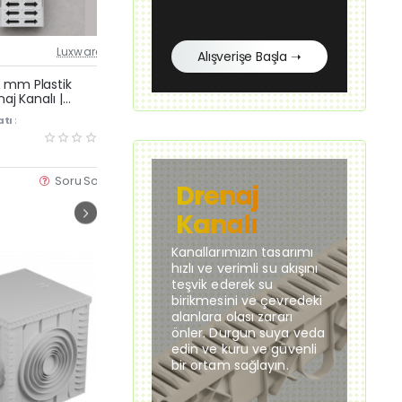
Luxwares
Stokta Var
Luxwares
St
Alışverişe Başla ➝
Güncel Fiyat
Güncel Fiyat
Yeni Ürün
Yeni Ürün
 mm Plastik
13×100 cm Plastik Izgara
13
naj Kanalı |
Mazgalı – Drenaj Kanalı Üstü
Iz
Çok Satan
yu ve Havuz
Dayanıklı Plastik Izgara Kapak
13
tı :
KDV Dahil Fiyatı :
KDV
ğu
Su
240,00 TL
58
Dr
Soru Sor
Satın Al
Soru Sor
Drenaj
Kanalı
Kanallarımızın tasarımı
hızlı ve verimli su akışını
teşvik ederek su
birikmesini ve çevredeki
alanlara olası zararı
önler. Durgun suya veda
edin ve kuru ve güvenli
bir ortam sağlayın.