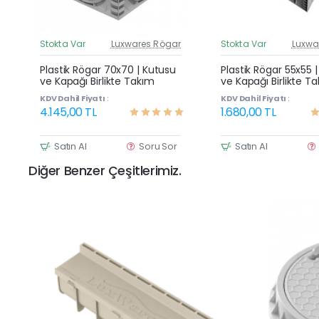
Stokta Var
Luxwares Rögar
Stokta Var
Luxwa
Güncel Fiyat
G
Yeni Ürün
Plastik Rögar 70x70 | Kutusu
Plastik Rögar 55x55 
ve Kapağı Birlikte Takım
ve Kapağı Birlikte T
KDV Dahil Fiyatı :
KDV Dahil Fiyatı :
4.145,00 TL
1.680,00 TL
Satın Al
Soru Sor
Satın Al
Diğer Benzer Çeşitlerimiz.