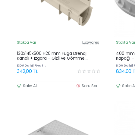
Stokta Var
Luxwares
Stokta Va
Güncel Fiyat
Yeni Ürün
130x145x500 H20 mm Fuga Drenaj
400 mm E
Kanalı + Izgara – Gizli ve Gömme,
Kapağı –
Yağmur Suyu ve Havuz Kenarı Oluğu
Plastik 
KDV Dahil Fiyatı :
KDV Dahil F
342,00 TL
834,00 T
Satın Al
Soru Sor
Satın A