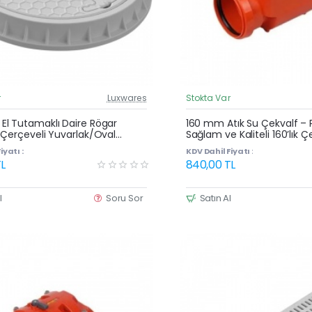
r
Luxwares
Stokta Var
Güncel Fiyat
Yeni Ürün
l Tutamaklı Daire Rögar
160 mm Atık Su Çekvalf – Pl
 Çerçeveli Yuvarlak/Oval
Sağlam ve Kaliteli 160’lık Ç
Menhol Kapak
iyatı :
KDV Dahil Fiyatı :
L
840,00 TL
l
Soru Sor
Satın Al