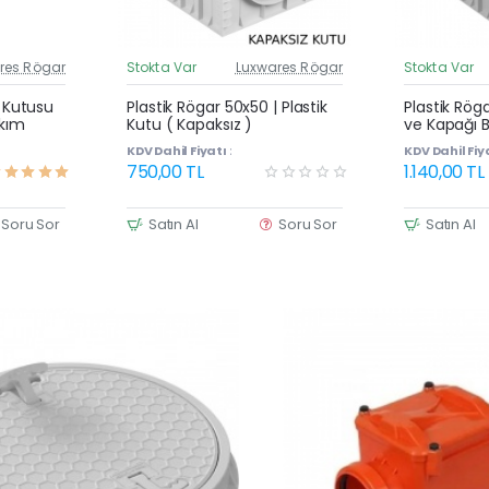
res Rögar
Stokta Var
Luxwares Rögar
Stokta Var
üncel Fiyat
Güncel Fiyat
Yeni Ürün
Yeni Ürün
| Kutusu
Plastik Rögar 50x50 | Plastik
Plastik Rög
akım
Kutu ( Kapaksız )
ve Kapağı B
KDV Dahil Fiyatı :
KDV Dahil Fiya
750,00 TL
1.140,00 TL
Soru Sor
Satın Al
Soru Sor
Satın Al