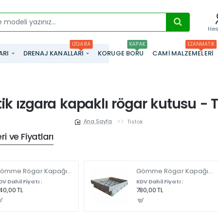
He
IZGARA
KAPAK
EZANMATIK
ARI
DRENAJ KANALLARI
KORUGE BORU
CAMI MALZEMELERI
tik ızgara kapaklı rögar kutusu - T
Tistok
home
i ve Fiyatları
Gömme Rögar Kapağı - Seramik - Fayans Ve Mermer Zeminlerde - Gizli Çerçeve Kapak 35 X 35 - ÇİFT KULPLU
Gömme Rögar Kapağı - Seramik - Fayans Ve Mermer Zeminlerde Gizli Çerçeve Kapak 55 x 55 - ÇİFT KULPLU
DV Dahil Fiyatı :
KDV Dahil Fiyatı :
40,00 TL
780,00 TL