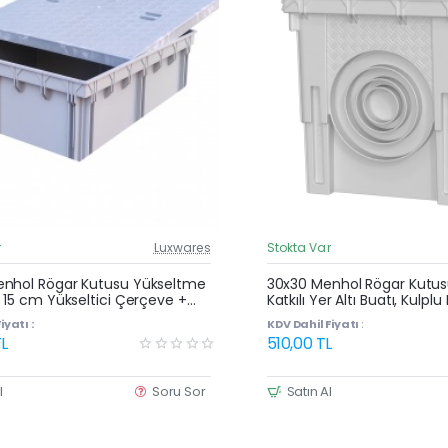
r
Luxwares
Stokta Var
Güncel Fiyat
Yeni Ürün
nhol Rögar Kutusu Yükseltme
30x30 Menhol Rögar Kutusu 
 15 cm Yükseltici Çerçeve +
Katkılı Yer Altı Buatı, Kulpl
apağı
Kutu
iyatı :
KDV Dahil Fiyatı :
L
510,00 TL
l
Soru Sor
Satın Al