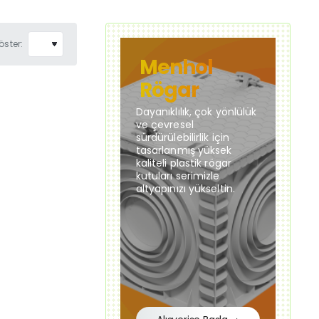
öster:
Menhol
Rögar
Dayanıklılık, çok yönlülük
ve çevresel
sürdürülebilirlik için
tasarlanmış yüksek
kaliteli plastik rögar
kutuları serimizle
altyapınızı yükseltin.