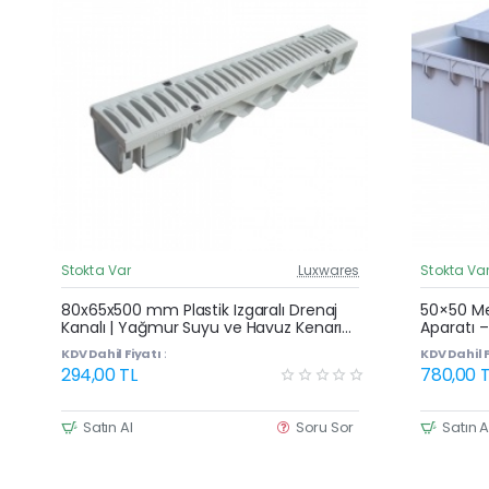
Stokta Var
Luxwares
Stokta Va
Güncel Fiyat
80x65x500 mm Plastik Izgaralı Drenaj
50×50 Me
Kanalı | Yağmur Suyu ve Havuz Kenarı
Aparatı –
Oluğu
Plastik K
KDV Dahil Fiyatı :
KDV Dahil F
294,00 TL
780,00 T
Satın Al
Soru Sor
Satın A