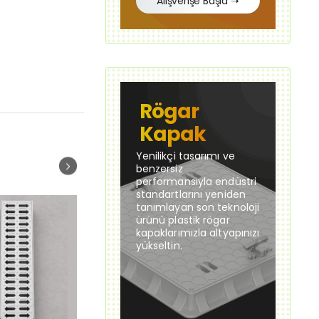
Alışverişe Başla ➝
Rögar
Kapak
Yenilikçi tasarımı ve
benzersiz
performansıyla endüstri
standartlarını yeniden
tanımlayan son teknoloji
ürünü plastik rögar
kapaklarımızla altyapınızı
yükseltin.