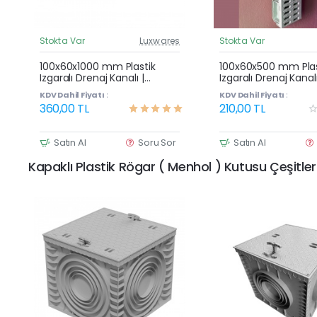
Stokta Var
Luxwares
Stokta Var
Güncel Fiyat
G
Çok Satan
100x60x1000 mm Plastik
100x60x500 mm Plas
Izgaralı Drenaj Kanalı |
Izgaralı Drenaj Kanalı
Yağmur Suyu ve Havuz
Yağmur Suyu ve Ha
KDV Dahil Fiyatı :
KDV Dahil Fiyatı :
Kenarı Oluğu
Kenarı Oluğu
360,00 TL
210,00 TL
Satın Al
Soru Sor
Satın Al
Kapaklı Plastik Rögar ( Menhol ) Kutusu Çeşitler