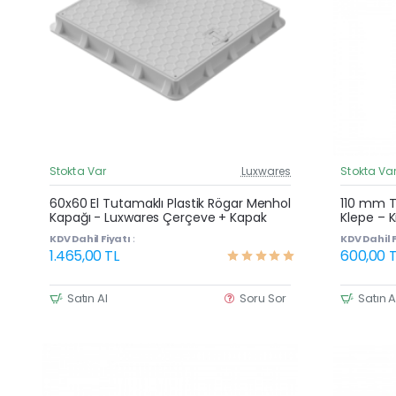
Stokta Var
Luxwares
Stokta Va
Güncel Fiyat
Yeni Ürün
60x60 El Tutamaklı Plastik Rögar Menhol
110 mm Te
Kapağı - Luxwares Çerçeve + Kapak
Klepe – K
Çok Satan
Tepme ve
KDV Dahil Fiyatı :
KDV Dahil F
1.465,00 TL
600,00 T
Satın Al
Soru Sor
Satın A