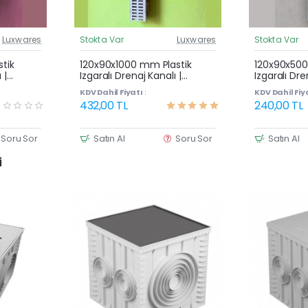
Luxwares
Stokta Var
Luxwares
Stokta Var
üncel Fiyat
Güncel Fiyat
Çok Satan
tik
120x90x1000 mm Plastik
120x90x500
 |
Izgaralı Drenaj Kanalı |
Izgaralı Dre
vuz
Yağmur Suyu ve Havuz
Yağmur Su
KDV Dahil Fiyatı :
KDV Dahil Fiya
Kenarı Oluğu
Kenarı Olu
432,00 TL
240,00 TL
Soru Sor
Satın Al
Soru Sor
Satın Al
i