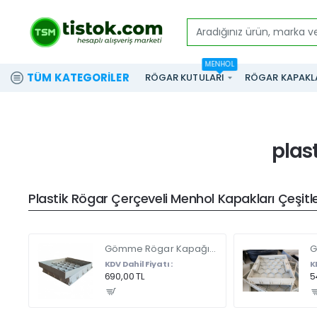
Aradığınız
ürün,
MENHOL
marka
TÜM KATEGORILER
RÖGAR KUTULARI
RÖGAR KAPAKL
ve
modeli
yazınız...
plas
Plastik Rögar Çerçeveli Menhol Kapakları Çeşitler
Gömme Rögar Kapağı - Seramik - Fayans Ve Mermer Zeminlerde - Gizli Çerçeve Kapak Çift Kulplu 45 X 45
KDV Dahil Fiyatı :
K
690,00 TL
5