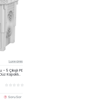
Luxwares
Güncel Fiyat
Yeni Ürün
– 5 Çıkışlı PE
u Düz Kapaklı
Soru Sor