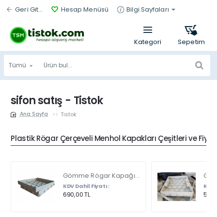
Geri Git...
Hesap Menüsü
Bilgi Sayfaları
Tümü
Ürün
bul...
sifon satış - Tistok
Tistok
home
Plastik Rögar Çerçeveli Menhol Kapakları Çeşitleri ve Fiyat
Gömme Rögar Kapağı - Seramik - Fayans Ve Mermer Zeminlerde - Gizli Çerçeve Kapak Çift Kulplu 45 X 45
KDV Dahil Fiyatı :
KDV D
690,00 TL
540,