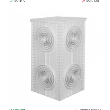
Satın Al
Soru Sor
Stokta Var
Luxwares Rögar