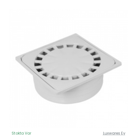
Stokta Var
Luxwares Ev
Güncel Fiyat