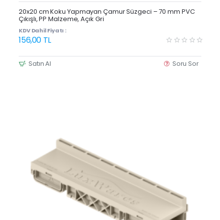
Yeni Ürün
20x20 cm Koku Yapmayan Çamur Süzgeci – 70 mm PVC
Çıkışlı, PP Malzeme, Açık Gri
KDV Dahil Fiyatı :
156,00 TL
Satın Al
Soru Sor