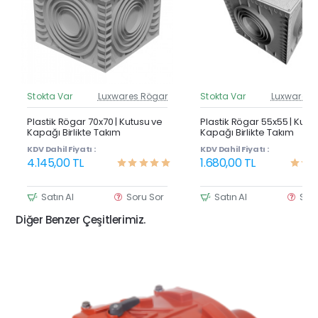
Stokta Var
Luxwares Rögar
Stokta Var
Luxwares 
Güncel Fiyat
Günc
Yeni Ürün
Y
Plastik Rögar 70x70 | Kutusu ve
Plastik Rögar 55x55 | Kutu
Kapağı Birlikte Takım
Kapağı Birlikte Takım
KDV Dahil Fiyatı :
KDV Dahil Fiyatı :
4.145,00 TL
1.680,00 TL
Satın Al
Soru Sor
Satın Al
Sor
Diğer Benzer Çeşitlerimiz.