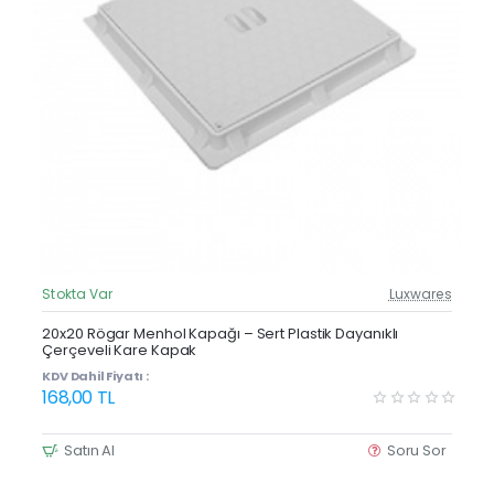
Stokta Var
Luxwares
Güncel Fiyat
20x20 Rögar Menhol Kapağı – Sert Plastik Dayanıklı
Çerçeveli Kare Kapak
KDV Dahil Fiyatı :
168,00 TL
Satın Al
Soru Sor