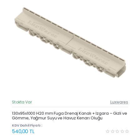
Stokta Var
Luxwares
Güncel Fiyat
Yeni Ürün
130x95x1000 H20 mm Fuga Drenaj Kanalı + Izgara – Gizli ve
Gömme, Yağmur Suyu ve Havuz Kenarı Oluğu
KDV Dahil Fiyatı :
540,00 TL