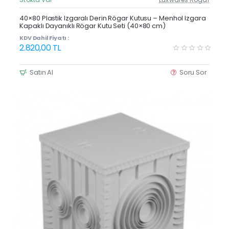
Güncel Fiyat
Yeni Ürün
40×80 Plastik Izgaralı Derin Rögar Kutusu – Menhol Izgara
Kapaklı Dayanıklı Rögar Kutu Seti (40×80 cm)
KDV Dahil Fiyatı :
2.820,00 TL
Satın Al
Soru Sor