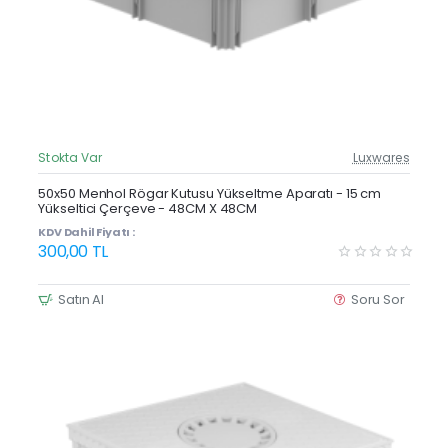
Stokta Var
Luxwares
Güncel Fiyat
Yeni Ürün
50x50 Menhol Rögar Kutusu Yükseltme Aparatı - 15 cm
Yükseltici Çerçeve - 48CM X 48CM
Çok Satan
KDV Dahil Fiyatı :
300,00 TL
Satın Al
Soru Sor