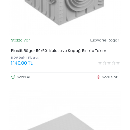
Stokta Var
Luxwares Rögar
Güncel Fiyat
Plastik Rögar 50x50 | Kutusu ve Kapağı Birlikte Takım
KDV Dahil Fiyatı :
1.140,00 TL
Satın Al
Soru Sor