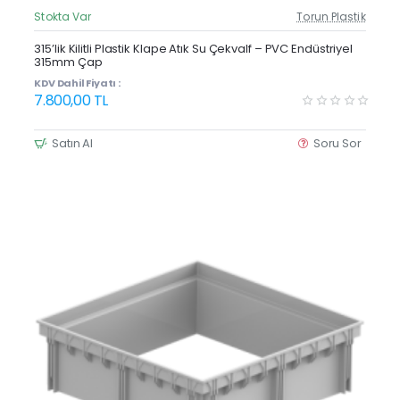
Stokta Var
Torun Plastik
Güncel Fiyat
Yeni Ürün
315’lik Kilitli Plastik Klape Atık Su Çekvalf – PVC Endüstriyel
315mm Çap
KDV Dahil Fiyatı :
7.800,00 TL
Satın Al
Soru Sor