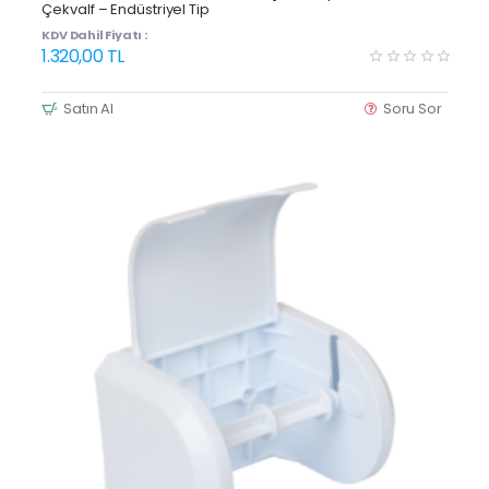
Çekvalf – Endüstriyel Tip
KDV Dahil Fiyatı :
1.320,00 TL
Satın Al
Soru Sor