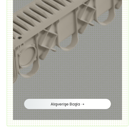
Alışverişe Başla ➝