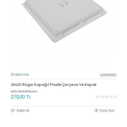
Stokta Var
Luxwares
Güncel Fiyat
30x30 Rögar Kapağı | Plastik Çerçeve Ve Kapak
KDV Dahil Fiyatı :
270,00 TL
Satın Al
Soru Sor