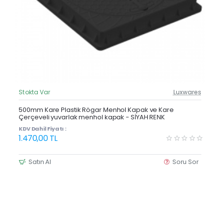
Stokta Var
Luxwares
Güncel Fiyat
Yeni Ürün
500mm Kare Plastik Rögar Menhol Kapak ve Kare
Çerçeveli yuvarlak menhol kapak - SİYAH RENK
KDV Dahil Fiyatı :
1.470,00 TL
Satın Al
Soru Sor