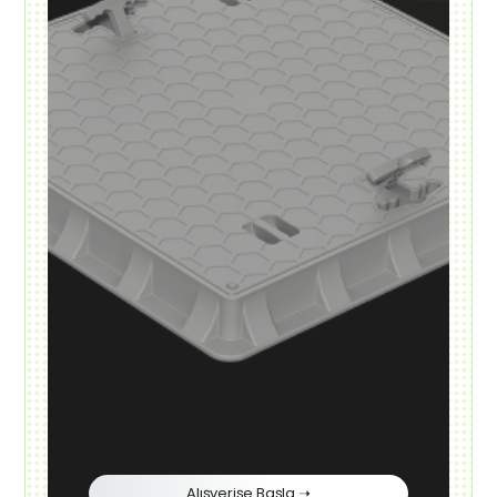
Alışverişe Başla ➝