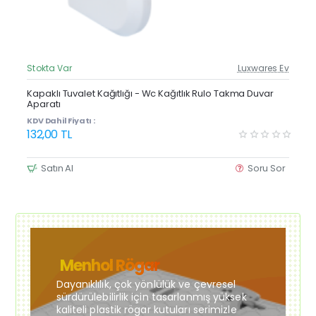
Stokta Var
Luxwares Ev
Güncel Fiyat
Yeni Ürün
Kapaklı Tuvalet Kağıtlığı - Wc Kağıtlık Rulo Takma Duvar
Aparatı
Çok Satan
KDV Dahil Fiyatı :
132,00 TL
Satın Al
Soru Sor
Menhol Rögar
Dayanıklılık, çok yönlülük ve çevresel
sürdürülebilirlik için tasarlanmış yüksek
kaliteli plastik rögar kutuları serimizle