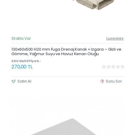
Stokta Var
Luxwares
Güncel Fiyat
Yeni Ürün
130x60x500 H20 mm Fuga Drenaj Kanalı + Izgara – Gizli ve
Gömme, Yağmur Suyu ve Havuz Kenarı Oluğu
Çok Satan
KDV Dahil Fiyatı :
270,00 TL
Satın Al
Soru Sor