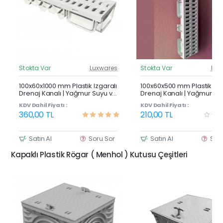
Stokta Var
Luxwares
Stokta Var
Lux
Güncel Fiyat
Günc
Çok Satan
100x60x1000 mm Plastik Izgaralı
100x60x500 mm Plastik Izg
Drenaj Kanalı | Yağmur Suyu ve
Drenaj Kanalı | Yağmur Su
Havuz Kenarı Oluğu
Havuz Kenarı Oluğu
KDV Dahil Fiyatı :
KDV Dahil Fiyatı :
360,00 TL
210,00 TL
Satın Al
Soru Sor
Satın Al
Sor
Kapaklı Plastik Rögar ( Menhol ) Kutusu Çeşitleri