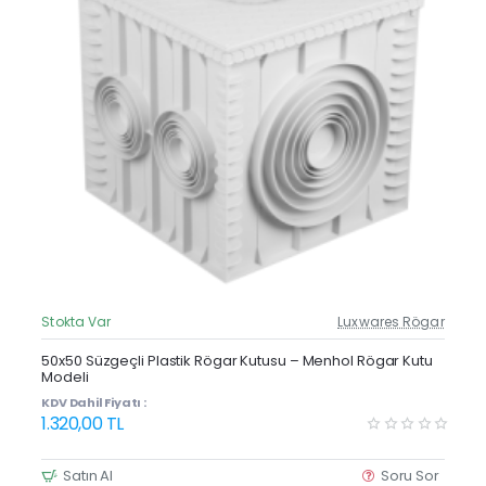
Stokta Var
Luxwares Rögar
Güncel Fiyat
Yeni Ürün
50x50 Süzgeçli Plastik Rögar Kutusu – Menhol Rögar Kutu
Modeli
KDV Dahil Fiyatı :
1.320,00 TL
Satın Al
Soru Sor