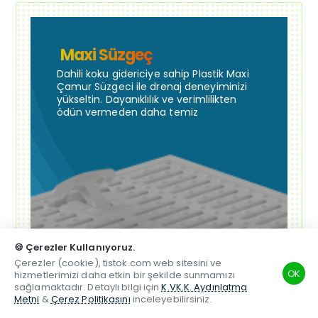
Maxi Süzgeç
Dahili koku gidericiye sahip Plastik Maxi
Çamur Süzgeci ile drenaj deneyiminizi
yükseltin. Dayanıklılık ve verimlilikten
ödün vermeden daha temiz
🍪 Çerezler Kullanıyoruz.
Çerezler (cookie), tistok.com web sitesini ve
OK
hizmetlerimizi daha etkin bir şekilde sunmamızı
sağlamaktadır. Detaylı bilgi için
K.VK.K. Aydınlatma
Metni
&
Çerez Politikasını
inceleyebilirsiniz.
TSM
Hesabım
Telefon
Beğenilen
Karşılaştırma
Whatsapp