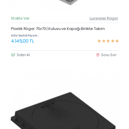
Stokta Var
Luxwares Rögar
Güncel Fiyat
Yeni Ürün
Plastik Rögar 70x70 | Kutusu ve Kapağı Birlikte Takım
KDV Dahil Fiyatı :
4.145,00 TL
Satın Al
Soru Sor