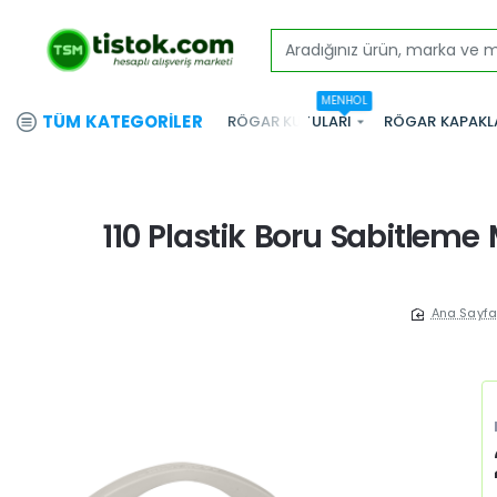
Aradığınız
ürün,
MENHOL
marka
TÜM KATEGORILER
RÖGAR KUTULARI
RÖGAR KAPAKL
ve
modeli
yazınız...
110 Plastik Boru Sabitleme 
home