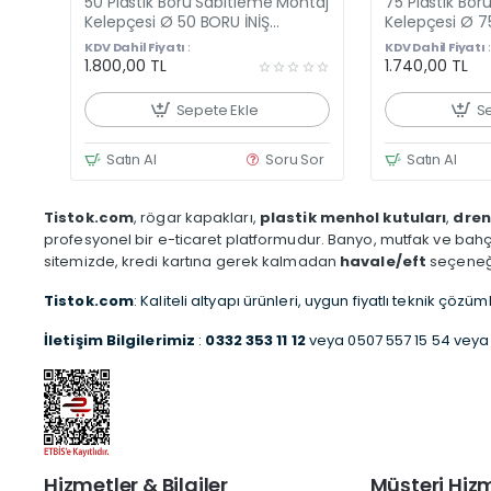
50 Plastik Boru Sabitleme Montaj
75 Plastik Bo
Yeni Ürün
Kelepçesi Ø 50 BORU İNİŞ
Kelepçesi Ø 7
KELEPÇESİ - 100 adetli 1 Koli
KELEPÇESİ - 100
KDV Dahil Fiyatı :
KDV Dahil Fiyatı :
1.800,00 TL
1.740,00 TL
Sepete Ekle
S
Satın Al
Soru Sor
Satın Al
Tistok.com
, rögar kapakları,
plastik menhol kutuları
,
dren
profesyonel bir e-ticaret platformudur. Banyo, mutfak ve bahçe 
sitemizde, kredi kartına gerek kalmadan
havale/eft
seçeneğiy
Tistok.com
: Kaliteli altyapı ürünleri, uygun fiyatlı teknik çözüm
İletişim Bilgilerimiz
:
0332 353 11 12
veya 0507 557 15 54 veya 
Hizmetler & Bilgiler
Müşteri Hizm