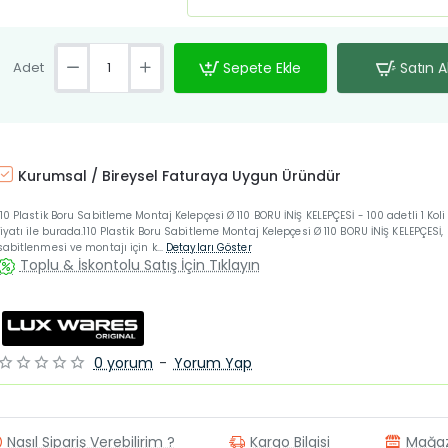
Adet
Sepete Ekle
Satın A
Kurumsal / Bireysel Faturaya Uygun Üründür
110 Plastik Boru Sabitleme Montaj Kelepçesi Ø 110 BORU İNİŞ KELEPÇESİ - 100 adetli 1 Kol
fiyatı ile burada.110 Plastik Boru Sabitleme Montaj Kelepçesi Ø 110 BORU İNİŞ KELEPÇESİ,
sabitlenmesi ve montajı için k...
Detayları Göster
Toplu & İskontolu Satış İçin Tıklayın
0 yorum
-
Yorum Yap
Nasıl Sipariş Verebilirim ?
Kargo Bilgisi
Mağa