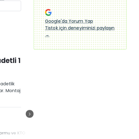
Google'da Yorum Yap
Tistok için deneyiminizi paylaşın
→
detli 1
adetlik
ar. Montaj
İletişim
tformu ve KTO
0507 557 15 54 veya 0332 353 11 12
.