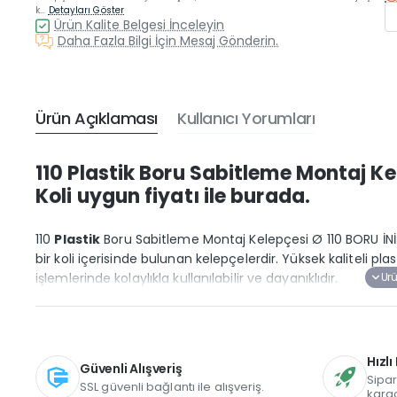
k...
Detayları Göster
Ürün Kalite Belgesi İnceleyin
Daha Fazla Bilgi İçin Mesaj Gönderin.
Ürün Açıklaması
Kullanıcı Yorumları
110 Plastik Boru Sabitleme Montaj Kel
Koli uygun fiyatı ile burada.
110
Plastik
Boru Sabitleme Montaj Kelepçesi Ø 110 BORU İNİŞ 
bir koli içerisinde bulunan kelepçelerdir. Yüksek kaliteli p
işlemlerinde kolaylıkla kullanılabilir ve dayanıklıdır.
Hızl
Güvenli Alışveriş
Sipar
SSL güvenli bağlantı ile alışveriş.
karg