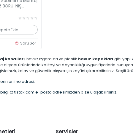
ru Sabitleme Montaj
Yeni Ürün
5 BORU İNİŞ
 adetli 1 Koli
epete Ekle
Soru Sor
aj kanalları
, havuz ızgaraları ve plastik
havuz kapakları
gibi yapı 
altyapı ürünlerinde kaliteyi ve dayanıklılığı uygun fiyatlarla sunuyo
le hızlı, kolay ve güvenilir alışverişin keyfini çıkarabilirsiniz. Seçili ü
lerin online adresi.
bilgi @ tistok.com e-posta adresimizden bize ulaşabilirsiniz.
etleri
Servisler