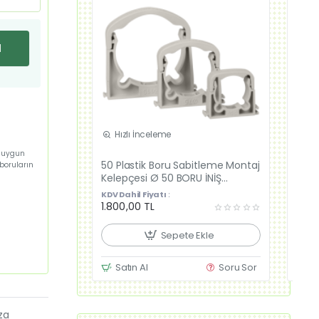
l
Hızlı İnceleme
Hı
i uygun
Güncel Fiyat
50 Plastik Boru Sabitleme Montaj
75 P
 boruların
Yeni Ürün
Kelepçesi Ø 50 BORU İNİŞ
Kele
KELEPÇESİ - 100 adetli 1 Koli
KELEP
KDV Dahil Fiyatı :
KDV D
1.800,00 TL
1.74
Sepete Ekle
Satın Al
Soru Sor
Sa
za