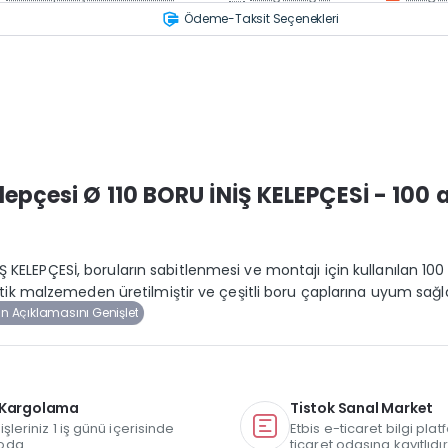
Ödeme-Taksit Seçenekleri
epçesi Ø 110 BORU İNİŞ KELEPÇESİ - 100 a
KELEPÇESİ, boruların sabitlenmesi ve montajı için kullanılan 100 
lastik malzemeden üretilmiştir ve çeşitli boru çaplarına uyum sağl
ı Kargolama
Tistok Sanal Market
işleriniz 1 iş günü içerisinde
Etbis e-ticaret bilgi pla
oda.
ticaret odasına kayıtlıdır