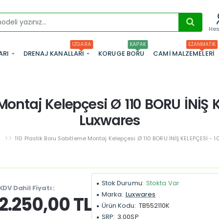
He
IZGARA
KAPAK
EZANMATIK
ARI
DRENAJ KANALLARI
KORUGE BORU
CAMI MALZEMELERI
Montaj Kelepçesi Ø 110 BORU İNİŞ KEL
Luxwares
110 Plastik Boru Sabitleme Montaj Kelepçesi Ø 110 BORU İNİŞ KELEPÇESİ - 100
Stok Durumu:
Stokta Var
KDV Dahil Fiyatı :
Marka:
Luxwares
2.250,00 TL
Ürün Kodu:
TB552110K
SRP:
3.00SP