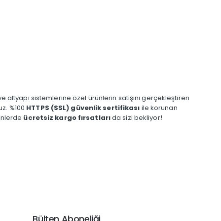
ve altyapı sistemlerine özel ürünlerin satışını gerçekleştiren
ruz. %100
HTTPS (SSL) güvenlik sertifikası
ile korunan
rünlerde
ücretsiz kargo fırsatları
da sizi bekliyor!
Bülten Aboneliği