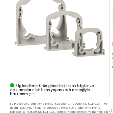
Güncel Fiyat
Bilgilendirme: Ürün görselleri, teknik bilgiler ve
Yeni Ürün
açıklamaların bir kısmı yapay zekâ desteğiyle
hazırlanmıştır.
110 Plastik Boru Sabitleme Montaj Kelepçesi Ø 110 BORU İNİŞ KELEPÇESİ - 100
adetli 1 Koli uygun fiyatı ile burada.110 Plastik Boru Sabitleme Montaj
Kelepçesi Ø 110 BORU İNİŞ KELEPÇESİ, boruların sabitlenmesi ve montajı için