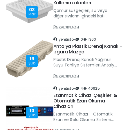
Kullanım alanları
03
Çamur süzgeçleri, su veya
Mar
diğer sıvıların içindeki katı
parçacıkları ayıklamak ve
Devamını oku
temizlemek için kullanılan
filtrasyon sistemleridir. Çamur
süzgeçler..
yenitistok
0
1360
Antalya Plastik Drenaj Kanalı -
Izgara Mazgal
19
Plastik Drenaj Kanalı Yağmur
Şub
Suyu Tahliye Sistemleri.Antalya,
yoğun yağış alan dönemleri ve
Devamını oku
ani sağanakları ile bilinen bir
şehirdir. Özellikle site, ..
yenitistok
4
40625
Ezanmatik Cihazı Çeşitleri &
Otomatik Ezan Okuma
Cihazları
10
Ezanmatik Cihazı – Otomatik
Şub
Ezan ve Sela Okuma Sistemi
(2026 Güncel)2026 Güncel