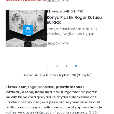
Devamını oku
Namaz Vakitleri ile
Programlanabilir Ezanmatik
ModelleriEzanmatik ciha..
yenitistok
0
430
Konya Plastik Rögar Kutusu
Burada
09
Konya Plastik Rögar Kutusu |
Şub
Ölçüleri, Çeşitleri ve Uygun
Fiyatlarla Menhol SatışıAltyapı
Devamını oku
projelerinde uzun ömür,
güvenlik ve montaj kolaylığı
sağlaya..
1
2
3
Gösterilen: 1 ile 12 arası, toplam: 36 (3 Sayfa)
Tistok.com
, rögar kapakları,
plastik menhol
kutuları
,
drenaj kanalları
, havuz ızgaraları ve plastik
havuz kapakları
gibi yapı ve altyapı sistemlerine özel
ürünlerin satışını gerçekleştiren profesyonel bir e-ticaret
platformudur. Banyo, mutfak ve bahçe altyapı ürünlerinde
kaliteyi ve dayanıklılığı uygun fiyatlarla sunuyoruz. %100