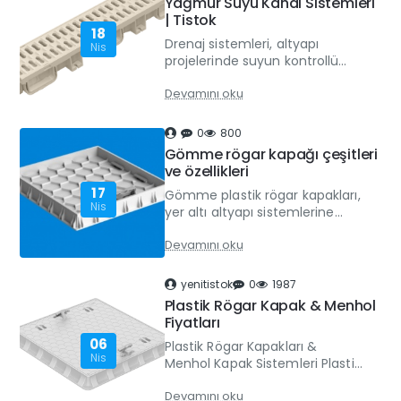
Yağmur Suyu Kanal Sistemleri
| Tistok
18
Drenaj sistemleri, altyapı
Nis
projelerinde suyun kontrollü
şekilde tahliye edilmesini
Devamını oku
sağlayan en önemli yapı
elemanlarıdır. Özellikle yağmur
suyu biriki..
0
800
Gömme rögar kapağı çeşitleri
ve özellikleri
17
Gömme plastik rögar kapakları,
Nis
yer altı altyapı sistemlerine
güvenli erişim sağlarken aynı
Devamını oku
zamanda zeminle sıfır seviyede
uyumlu bir görünüm sunan m..
yenitistok
0
1987
Plastik Rögar Kapak & Menhol
Fiyatları
06
Plastik Rögar Kapakları &
Nis
Menhol Kapak Sistemleri Plastik
rögar sistemleri, modern altyapı
Devamını oku
projelerinde drenaj,