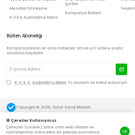
Şartlar
Mesafeli Sözleşme
Teslim
Kampanya Bülteni
K.V.K.K Aydınlatma Metni
Bülten Aboneliği
Kampanyalardan en önce haberdar olmak için sizde e-posta
adresinizi kaydedin.
E-
posta
Adresi
K. V. K. K. Aydınlatma Metni
'ni okudum ve kabul ediyorum.
Copyright © 2026, Tistok Sanal Market
🍪 Çerezler Kullanıyoruz.
Çerezler (cookie), tistok.com web sitesini ve
OK
hizmetlerimizi daha etkin bir şekilde sunmamızı