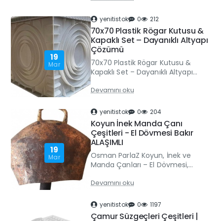
kanalizasyon ve yağmur suyu
tahliye ç..
yenitistok
0
212
70x70 Plastik Rögar Kutusu &
Kapaklı Set – Dayanıklı Altyapı
Çözümü
19
70x70 Plastik Rögar Kutusu &
Mar
Kapaklı Set – Dayanıklı Altyapı
ÇözümüYer altı altyapı
Devamını oku
projelerinde güvenilirlik, kolay
bakım ve uzun ömürlü kullanım
arı..
yenitistok
0
204
Koyun İnek Manda Çanı
Çeşitleri - El Dövmesi Bakır
ALAŞIMLI
19
Osman ParlaZ Koyun, İnek ve
Mar
Manda Çanları – El Dövmesi,
Dayanıklı ve Estetik Çiftlik
Devamını oku
hayvanlarınız için kaliteli,
dayanıklı ve estetik çan
arayışınday..
yenitistok
0
1197
Çamur Süzgeçleri Çeşitleri |