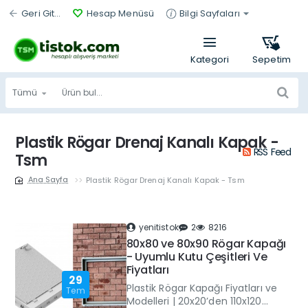
Geri Git...
Hesap Menüsü
Bilgi Sayfaları
Tümü
Ürün
bul...
Plastik Rögar Drenaj Kanalı Kapak -
RSS Feed
Tsm
Plastik Rögar Drenaj Kanalı Kapak - Tsm
home
yenitistok
2
8216
80x80 ve 80x90 Rögar Kapağı
- Uyumlu Kutu Çeşitleri Ve
Fiyatları
29
Plastik Rögar Kapağı Fiyatları ve
Tem
Modelleri | 20x20’den 110x120