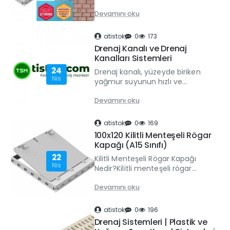
cm’e Tüm Ölçüler Plastik rögar
Devamını oku
kapağı fiyatları, ürün ölçüsü,
kapak tipi ve malzeme ..
atistok
0
173
Drenaj Kanalı ve Drenaj
Kanalları Sistemleri
24
Drenaj kanalı, yüzeyde biriken
Nis
yağmur suyunun hızlı ve
kontrollü şekilde tahliye
Devamını oku
edilmesini sağlayan en önemli
altyapı çözümlerinden biridir.
Özellikl..
atistok
0
169
100x120 Kilitli Menteşeli Rögar
Kapağı (A15 Sınıfı)
22
Kilitli Menteşeli Rögar Kapağı
Nis
Nedir?Kilitli menteşeli rögar
kapağı, altyapı sistemlerini
Devamını oku
korumak ve güvenliği artırmak
amacıyla tasarlanmış modern
ka..
atistok
0
196
Drenaj Sistemleri | Plastik ve