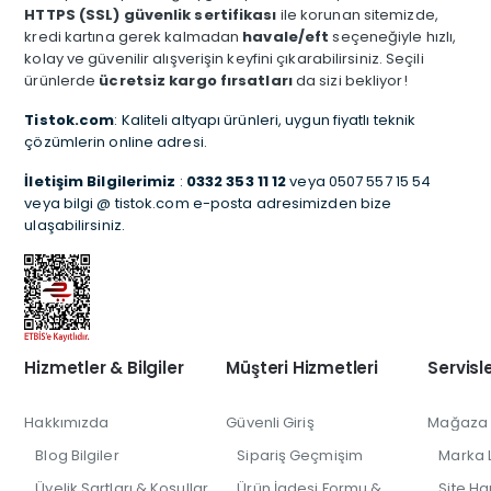
HTTPS (SSL) güvenlik sertifikası
ile korunan sitemizde,
kredi kartına gerek kalmadan
havale/eft
seçeneğiyle hızlı,
kolay ve güvenilir alışverişin keyfini çıkarabilirsiniz. Seçili
ürünlerde
ücretsiz kargo fırsatları
da sizi bekliyor!
Tistok.com
: Kaliteli altyapı ürünleri, uygun fiyatlı teknik
çözümlerin online adresi.
İletişim Bilgilerimiz
:
0332 353 11 12
veya 0507 557 15 54
veya bilgi @ tistok.com e-posta adresimizden bize
ulaşabilirsiniz.
Hizmetler & Bilgiler
Müşteri Hizmetleri
Servisl
Hakkımızda
Güvenli Giriş
Mağaza İl
Blog Bilgiler
Sipariş Geçmişim
Marka L
Üyelik Şartları & Koşullar
Ürün İadesi Formu &
Site Har