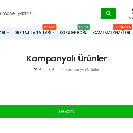
He
IZGARA
KAPAK
EZANMATIK
ARI
DRENAJ KANALLARI
KORUGE BORU
CAMI MALZEMELERI
Kampanyalı Ürünler
Kampanyalı Ürünler
home
Devam