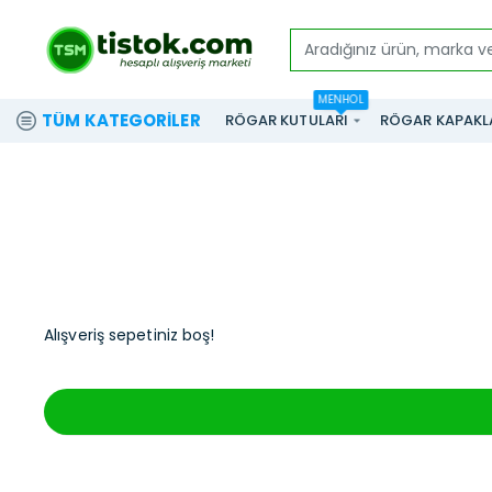
Aradığınız
ürün,
MENHOL
marka
TÜM KATEGORILER
RÖGAR KUTULARI
RÖGAR KAPAKL
ve
modeli
yazınız...
Alışveriş sepetiniz boş!