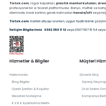
Tistok.com
, rögar kapakları,
plastik menhol kutuları
,
dren
profesyonel bir e-ticaret platformudur. Banyo, mutfak ve bahçe 
sitemizde, kredi kartına gerek kalmadan
havale/eft
seçeneğiy
Tistok.com
: Kaliteli altyapı ürünleri, uygun fiyatlı teknik çözüm
İletişim Bilgilerimiz
:
0332 353 11 12
veya 0507 557 15 54 veya 
Hizmetler & Bilgiler
Müşteri Hizm
Hakkımızda
Güvenli Giriş
Blog Bilgiler
Sipariş Geçmiş
Üyelik Şartları & Koşullar
Ürün İadesi For
Mesafeli Sözleşme
Kampanya Bült
K.V.K.K Aydınlatma Metni