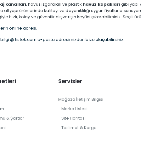
aj kanalları
, havuz ızgaraları ve plastik
havuz kapakları
gibi yapı 
altyapı ürünlerinde kaliteyi ve dayanıklılığı uygun fiyatlarla sunuyo
le hızlı, kolay ve güvenilir alışverişin keyfini çıkarabilirsiniz. Seçili ü
lerin online adresi.
bilgi @ tistok.com e-posta adresimizden bize ulaşabilirsiniz.
etleri
Servisler
Mağaza İletişim Bilgisi
im
Marka Listesi
mu & Şartlar
Site Haritası
eni
Teslimat & Kargo