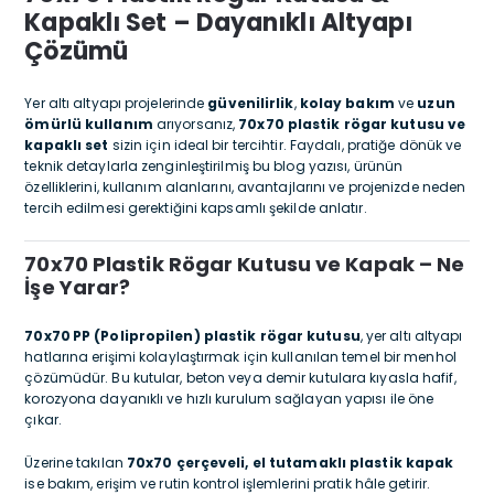
Kapaklı Set – Dayanıklı Altyapı
Çözümü
Yer altı altyapı projelerinde
güvenilirlik
,
kolay bakım
ve
uzun
ömürlü kullanım
arıyorsanız,
70x70 plastik rögar kutusu ve
kapaklı set
sizin için ideal bir tercihtir. Faydalı, pratiğe dönük ve
teknik detaylarla zenginleştirilmiş bu blog yazısı, ürünün
özelliklerini, kullanım alanlarını, avantajlarını ve projenizde neden
tercih edilmesi gerektiğini kapsamlı şekilde anlatır.
70x70 Plastik Rögar Kutusu ve Kapak – Ne
İşe Yarar?
70x70 PP (Polipropilen) plastik rögar kutusu
, yer altı altyapı
hatlarına erişimi kolaylaştırmak için kullanılan temel bir menhol
çözümüdür. Bu kutular, beton veya demir kutulara kıyasla hafif,
korozyona dayanıklı ve hızlı kurulum sağlayan yapısı ile öne
çıkar.
Üzerine takılan
70x70 çerçeveli, el tutamaklı plastik kapak
ise bakım, erişim ve rutin kontrol işlemlerini pratik hâle getirir.