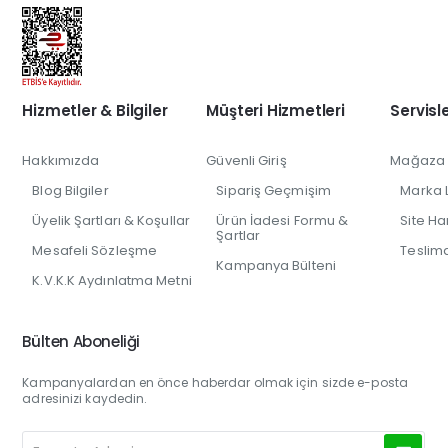
Hizmetler & Bilgiler
Müşteri Hizmetleri
Servisl
Hakkımızda
Güvenli Giriş
Mağaza İl
Blog Bilgiler
Sipariş Geçmişim
Marka L
Üyelik Şartları & Koşullar
Ürün İadesi Formu &
Site Har
Şartlar
Mesafeli Sözleşme
Teslim
Kampanya Bülteni
K.V.K.K Aydınlatma Metni
Bülten Aboneliği
Kampanyalardan en önce haberdar olmak için sizde e-posta
adresinizi kaydedin.
E-