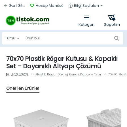
Geri Git...
Hesap Menüsü
Bilgi Sayfaları
Tümü
Ürün
bul...
70x70 Plastik Rögar Kutusu & Kapaklı
Set – Dayanıklı Altyapı Çözümü
Plastik Rögar Drenaj Kanalı Kapak - Tsm
70x70 Plast
home
Önerilen Ürünler