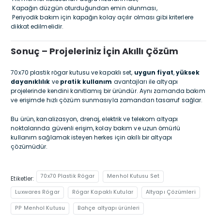
Kapağın düzgün oturduğundan emin olunması,
Periyodik bakım için kapağın kolay açılır olması gibi kriterlere
dikkat edilmelidir.
Sonuç – Projeleriniz İçin Akıllı Çözüm
70x70 plastik rögar kutusu ve kapaklı set,
uygun fiyat
,
yüksek
dayanıklılık
ve
pratik kullanım
avantajları ile altyapı
projelerinde kendini kanıtlamış bir üründür. Aynı zamanda bakım
ve erişimde hızlı çözüm sunmasıyla zamandan tasarruf sağlar.
Bu ürün, kanalizasyon, drenaj, elektrik ve telekom altyapı
noktalarında güvenli erişim, kolay bakım ve uzun ömürlü
kullanım sağlamak isteyen herkes için akıllı bir altyapı
çözümüdür.
70x70 Plastik Rögar
Menhol Kutusu Set
Etiketler:
Luxwares Rögar
Rögar Kapaklı Kutular
Altyapı Çözümleri
PP Menhol Kutusu
Bahçe altyapı ürünleri