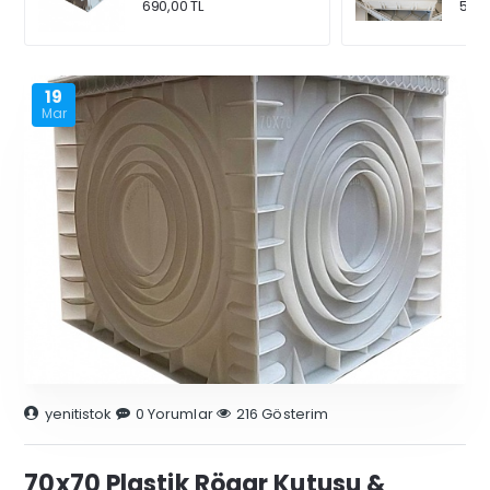
690,00 TL
540,
19
Mar
yenitistok
0 Yorumlar
216 Gösterim
70x70 Plastik Rögar Kutusu &