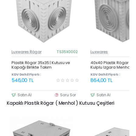
Luxwares Rögar
TS35X0002
Luxwares
Güncel Fiyat
Yeni Ürün
Plastik Rögar 35x35 | Kutusu ve
40x40 Plastik Rögar Ku
Kapağı Birlikte Takım
Kulplu Izgara Menhol K
Çok Satan
KDV Dahil Fiyatı :
KDV Dahil Fiyatı :
546,00 TL
864,00 TL
Satın Al
Soru Sor
Satın Al
Kapaklı Plastik Rögar ( Menhol ) Kutusu Çeşitleri