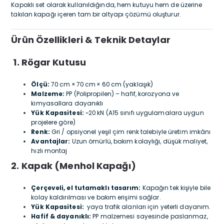
Kapaklı set olarak kullanıldığında, hem kutuyu hem de üzerine
takılan kapağı içeren tam bir altyapı çözümü oluşturur.
Ürün Özellikleri & Teknik Detaylar
1. Rögar Kutusu
Ölçü:
70 cm × 70 cm × 60 cm (yaklaşık)
Malzeme:
PP (Polipropilen) – hafif, korozyona ve
kimyasallara dayanıklı
Yük Kapasitesi:
~20 kN (A15 sınıfı uygulamalara uygun
projelere göre)
Renk:
Gri / opsiyonel yeşil çim renk talebiyle üretim imkânı
Avantajlar:
Uzun ömürlü, bakım kolaylığı, düşük maliyet,
hızlı montaj
2. Kapak (Menhol Kapağı)
Çerçeveli, el tutamaklı tasarım:
Kapağın tek kişiyle bile
kolay kaldırılması ve bakım erişimi sağlar.
Yük Kapasitesi:
yaya trafik alanları için yeterli dayanım.
Hafif & dayanıklı:
PP malzemesi sayesinde paslanmaz,