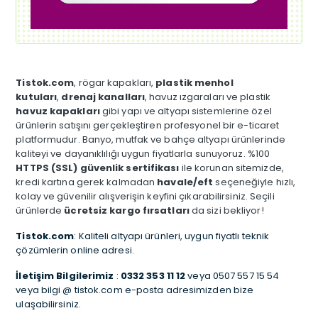
Tistok.com
, rögar kapakları,
plastik menhol
kutuları
,
drenaj kanalları
, havuz ızgaraları ve plastik
havuz kapakları
gibi yapı ve altyapı sistemlerine özel
ürünlerin satışını gerçekleştiren profesyonel bir e-ticaret
platformudur. Banyo, mutfak ve bahçe altyapı ürünlerinde
kaliteyi ve dayanıklılığı uygun fiyatlarla sunuyoruz. %100
HTTPS (SSL) güvenlik sertifikası
ile korunan sitemizde,
kredi kartına gerek kalmadan
havale/eft
seçeneğiyle hızlı,
kolay ve güvenilir alışverişin keyfini çıkarabilirsiniz. Seçili
ürünlerde
ücretsiz kargo fırsatları
da sizi bekliyor!
Tistok.com
: Kaliteli altyapı ürünleri, uygun fiyatlı teknik
çözümlerin online adresi.
İletişim Bilgilerimiz
:
0332 353 11 12
veya 0507 557 15 54
veya bilgi @ tistok.com e-posta adresimizden bize
ulaşabilirsiniz.