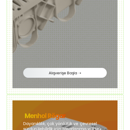
Alışverişe Başla ➝
Menhol Rögar
Dayanıklılık, çok yönlülük ve çevresel
sürdürülebilirlik için tasarlanmış yüksek