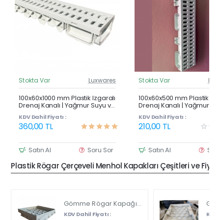
Stokta Var
Luxwares
Stokta Var
Lux
Güncel Fiyat
Günc
Çok Satan
100x60x1000 mm Plastik Izgaralı
100x60x500 mm Plastik Izg
Drenaj Kanalı | Yağmur Suyu ve
Drenaj Kanalı | Yağmur Su
Havuz Kenarı Oluğu
Havuz Kenarı Oluğu
KDV Dahil Fiyatı :
KDV Dahil Fiyatı :
360,00 TL
210,00 TL
Satın Al
Soru Sor
Satın Al
Sor
Plastik Rögar Çerçeveli Menhol Kapakları Çeşitleri ve Fiyat
Gömme Rögar Kapağı - Seramik - Fayans Ve Mermer Zeminlerde - Gizli Çerçeve Kapak Çift Kulplu 45 X 45
KDV Dahil Fiyatı :
KDV D