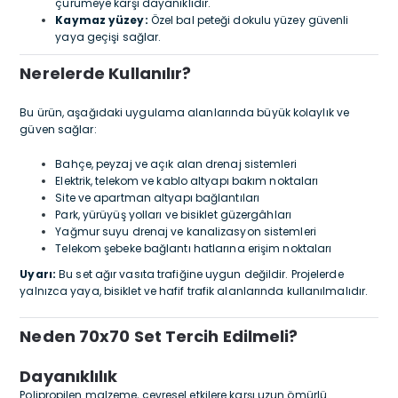
çürümeye karşı dayanıklıdır.
Kaymaz yüzey:
Özel bal peteği dokulu yüzey güvenli
yaya geçişi sağlar.
Nerelerde Kullanılır?
Bu ürün, aşağıdaki uygulama alanlarında büyük kolaylık ve
güven sağlar:
Bahçe, peyzaj ve açık alan drenaj sistemleri
Elektrik, telekom ve kablo altyapı bakım noktaları
Site ve apartman altyapı bağlantıları
Park, yürüyüş yolları ve bisiklet güzergâhları
Yağmur suyu drenaj ve kanalizasyon sistemleri
Telekom şebeke bağlantı hatlarına erişim noktaları
Uyarı:
Bu set ağır vasıta trafiğine uygun değildir. Projelerde
yalnızca yaya, bisiklet ve hafif trafik alanlarında kullanılmalıdır.
Neden 70x70 Set Tercih Edilmeli?
Dayanıklılık
Polipropilen malzeme, çevresel etkilere karşı uzun ömürlü