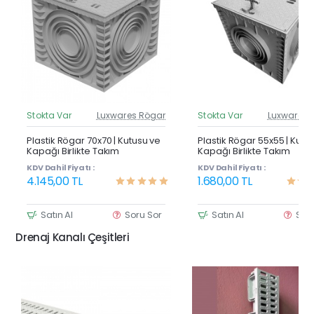
Stokta Var
Luxwares Rögar
Stokta Var
Luxwares 
Güncel Fiyat
Günc
Yeni Ürün
Y
Plastik Rögar 70x70 | Kutusu ve
Plastik Rögar 55x55 | Kutu
Kapağı Birlikte Takım
Kapağı Birlikte Takım
KDV Dahil Fiyatı :
KDV Dahil Fiyatı :
4.145,00 TL
1.680,00 TL
Satın Al
Soru Sor
Satın Al
Sor
Drenaj Kanalı Çeşitleri