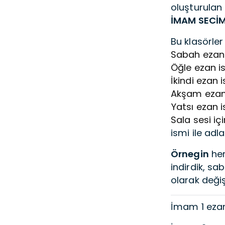
oluşturulan
İMAM SECİM
Bu klasörler
Sabah ezan 
Öğle ezan is
İkindi ezan i
Akşam ezan 
Yatsı ezan i
Sala sesi iç
ismi ile adla
Örnegin
her
indirdik, s
olarak deği
İmam 1 ezan