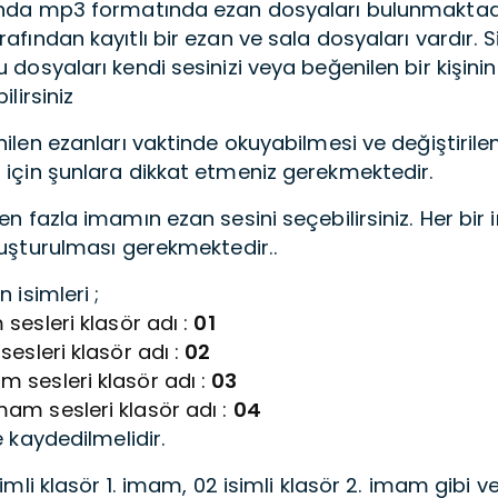
ında mp3 formatında ezan dosyaları bulunmaktadır
afından kayıtlı bir ezan ve sala dosyaları vardır. S
 dosyaları kendi sesinizi veya beğenilen bir kişini
ilirsiniz
nilen ezanları vaktinde okuyabilmesi ve değiştirile
 için şunlara dikkat etmeniz gerekmektedir.
en fazla imamın ezan sesini seçebilirsiniz. Her bir
luşturulması gerekmektedir..
n isimleri ;
 sesleri klasör adı :
01
sesleri klasör adı :
02
 sesleri klasör adı :
03
am sesleri klasör adı :
04
e kaydedilmelidir.
simli klasör 1. imam, 02 isimli klasör 2. imam gibi v