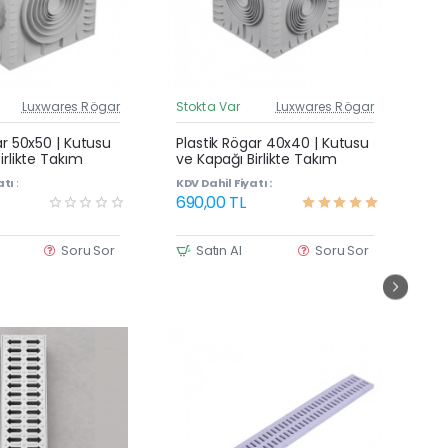
Luxwares Rögar
Stokta Var
Luxwares Rögar
St
Güncel Fiyat
Güncel Fiyat
Çok Satan
ar 50x50 | Kutusu
Plastik Rögar 40x40 | Kutusu
Pl
irlikte Takım
ve Kapağı Birlikte Takım
ve
tı :
KDV Dahil Fiyatı :
KDV
690,00 TL
54
Soru Sor
Satın Al
Soru Sor