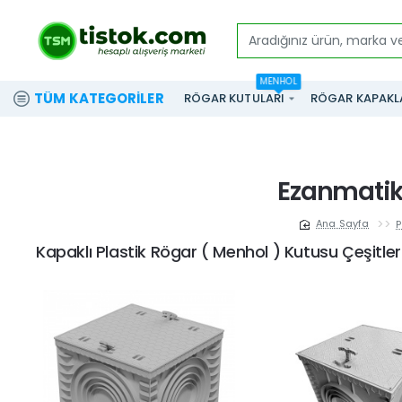
Aradığınız
ürün,
MENHOL
marka
TÜM KATEGORILER
RÖGAR KUTULARI
RÖGAR KAPAKL
ve
modeli
yazınız...
Ezanmatik
P
home
Kapaklı Plastik Rögar ( Menhol ) Kutusu Çeşitler