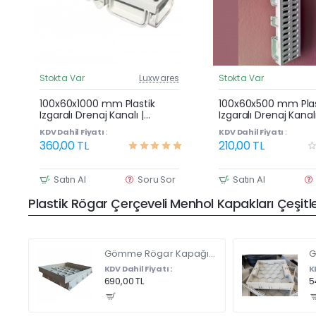
Stokta Var
Luxwares
Stokta Var
Güncel Fiyat
G
Çok Satan
100x60x1000 mm Plastik
100x60x500 mm Plas
Izgaralı Drenaj Kanalı |
Izgaralı Drenaj Kanalı
Yağmur Suyu ve Havuz
Yağmur Suyu ve Ha
KDV Dahil Fiyatı :
KDV Dahil Fiyatı :
Kenarı Oluğu
Kenarı Oluğu
360,00 TL
210,00 TL
Satın Al
Soru Sor
Satın Al
Plastik Rögar Çerçeveli Menhol Kapakları Çeşitler
Gömme Rögar Kapağı - Seramik - Fayans Ve Mermer Zeminlerde - Gizli Çerçeve Kapak Çift Kulplu 45 X 45
KDV Dahil Fiyatı :
K
690,00 TL
5