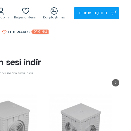
0 ürün - 0,00 TL
sabım
Beğendiklerim
Karşılaştırma
LUX WARES
ORIGINAL
sesi indir
rklı imam sesi indir