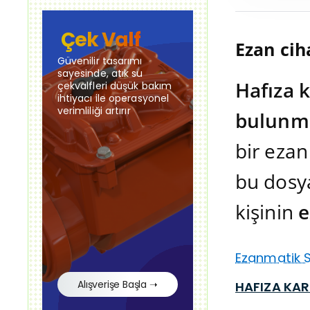
Çek Valf
Ezan cih
Güvenilir tasarımı
sayesinde, atık su
Hafıza 
çekvalfleri düşük bakım
ihtiyacı ile operasyonel
verimliliği artırır
bulunma
bir ezan
bu dosya
kişinin
e
Ezanmatik Sa
Alışverişe Başla ➝
HAFIZA KAR