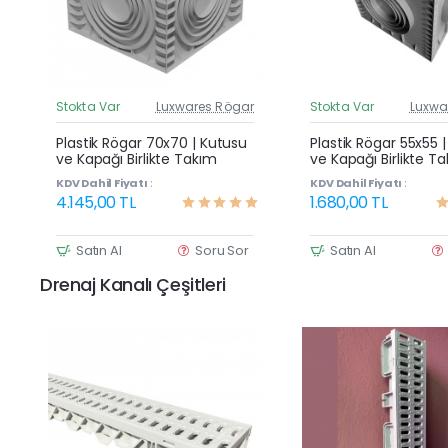
Stokta Var
Luxwares Rögar
Stokta Var
Luxwa
Güncel Fiyat
G
Yeni Ürün
Plastik Rögar 70x70 | Kutusu
Plastik Rögar 55x55 
ve Kapağı Birlikte Takım
ve Kapağı Birlikte T
KDV Dahil Fiyatı :
KDV Dahil Fiyatı :
4.145,00 TL
1.680,00 TL
Satın Al
Soru Sor
Satın Al
Drenaj Kanalı Çeşitleri