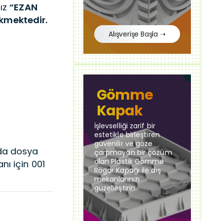
nız
“EZAN
kmektedir.
Alışverişe Başla ➝
Gömme
Kapak
İşlevselliği zarif bir
estetikle birleştiren
güvenilir ve göze
da dosya
çarpmayan bir çözüm
olan Plastik Gömme
ı için 001
Rögar Kapağı ile dış
mekanlarınızı
güzelleştirin