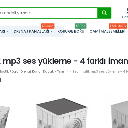
He
IZGARA
KAPAK
EZANMATIK
ARI
DRENAJ KANALLARI
KORUGE BORU
CAMI MALZEMELERI
 mp3 ses yükleme - 4 farklı imam 
lastik Rögar Drenaj Kanalı Kapak - Tsm
Ezanmatik mp3 ses yükleme - 4 fa
i