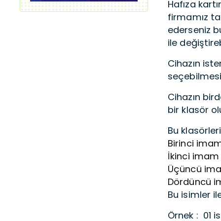
Hafıza kart
firmamız tar
ederseniz bu
ile değiştireb
Cihazın iste
seçebilmesi
Cihazın bird
bir klasör o
Bu klasörleri
Birinci imam
İkinci imam 
Üçüncü imam
Dördüncü im
Bu isimler il
Örnek : 01 i