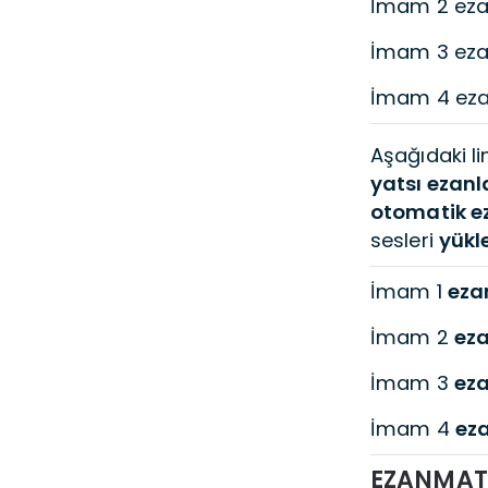
İmam 2 ezan
İmam 3 ezan
İmam 4 ezan
Aşağıdaki l
yatsı ezanl
otomatik e
sesleri
yükl
İmam 1
ezan
İmam 2
eza
İmam 3
eza
İmam 4
eza
EZANMATİ