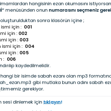
 imamlardan hangisinin ezan okumasını istiyorsa
İ”
menüsünden onun
numarasını seçmeniz gere
 oluşturulduktan sonra klasörün içine ;
ismi için :
001
mi için :
002
smi için :
003
ismi için :
004
smi için :
005
in :
006
ndırılıp kaydedilmelidir.
hangi bir isimde sabah ezanı olan mp3 formatın
abah_ezan.mp3 gibi mutlaka bunun adını sabah ezan
ştirmemiz gerekiyor.
 sesi dinlemek için
tıklayın!