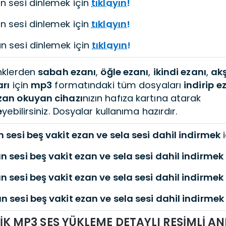
 sesi dinlemek için
tıklayın!
 sesi dinlemek için
tıklayın!
 sesi dinlemek için
tıklayın!
inklerden
sabah ezanı
,
öğle ezanı
,
ikindi ezanı
,
ak
arı
için
mp3
formatındaki tüm dosyaları
indirip
e
zan okuyan cihazı
nızın hafıza kartına atarak
e
yebilirsiniz. Dosyalar kullanıma hazırdır.
 sesi beş vakit ezan ve sela sesi dahil indirmek
i
n sesi beş vakit ezan ve sela sesi dahil indirmek
n sesi beş vakit ezan ve sela sesi dahil indirmek
n sesi beş vakit ezan ve sela sesi dahil indirmek
K MP3 SES YÜKLEME DETAYLI RESİMLİ AN