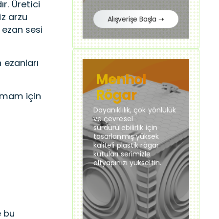
. Üretici
iz arzu
Alışverişe Başla ➝
n ezan sesi
n ezanları
Menhol
Rögar
 imam için
Dayanıklılık, çok yönlülük
ve çevresel
sürdürülebilirlik için
tasarlanmış yüksek
kaliteli plastik rögar
kutuları serimizle
altyapınızı yükseltin.
e bu