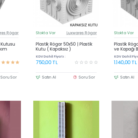
res Rögar
Stokta Var
Luxwares Rögar
Stokta Var
üncel Fiyat
Güncel Fiyat
Yeni Ürün
Yeni Ürün
| Kutusu
Plastik Rögar 50x50 | Plastik
Plastik Rög
akım
Kutu ( Kapaksız )
ve Kapağı B
KDV Dahil Fiyatı :
KDV Dahil Fiya
750,00 TL
1.140,00 TL
Soru Sor
Satın Al
Soru Sor
Satın Al