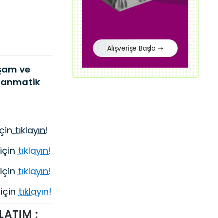
Alışverişe Başla ➝
şam ve
zanmatik
çin
tıklayın!
için
tıklayın!
için
tıklayın!
için
tıklayın!
LATIM ;