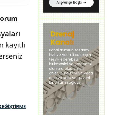
Alışverişe Başla ➝
iyorum
yaları
Drenaj
Kanalı
 kayıtlı
Kanallarımızın tasarımı
derseniz
hızlı ve verimli su akışını
teşvik ederek su
birikmesini ve çevredeki
alanlara olası zararı
önler. Durgun suya veda
edin ve kuru ve güvenli
bir ortam sağlayın.
DEĞİŞTİRME