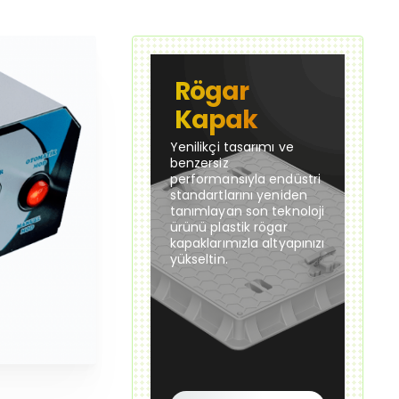
Rögar
Kapak
Yenilikçi tasarımı ve
benzersiz
performansıyla endüstri
standartlarını yeniden
tanımlayan son teknoloji
ürünü plastik rögar
kapaklarımızla altyapınızı
yükseltin.
Güncel Fiyat
Güncel Fiyat
70x70 El Tutamaklı Plastik Rögar Menhol Kapağı - Luxwares Çerçeve + Kapak
20×100 cm Plastik Izgara Mazgalı – Drenaj Kanalı Üstü Dayanıklı Plastik Izgara Kapak
Yeni Ürün
Yeni Ürün
420,00 TL
1.465,00 
Çok Satan
Çok Satan
Sepete Ekle
Sepete Ek